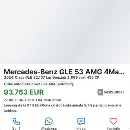
Mercedes-Benz GLE 53 AMG 4Matic+ MHEV
2024
Clasa GLE
22.137
km
Benzină
2.999
cm³
435
CP
Cutie
automată
Tracțiune
4x4 (automat)
93.763
EUR
MER238921
77.490
EUR +
21
% TVA deductibil
Leasing de la
943
EUR/luna
cu dobăndă
anuală
5,7
% pentru persoane
juridice.
Sună
WhatsApp
Mesaj
Favorite