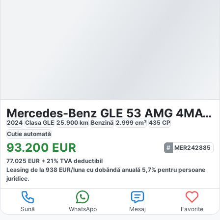
Mercedes-Benz GLE 53 AMG 4MATIC
2024
Clasa GLE
25.900
km
Benzină
2.999
cm³
435
CP
Cutie
automată
93.200
EUR
MER242885
77.025
EUR +
21
% TVA deductibil
Leasing de la
938
EUR/luna
cu dobăndă
anuală
5,7
% pentru persoane
juridice.
Sună
WhatsApp
Mesaj
Favorite