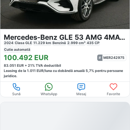
Mercedes-Benz GLE 53 AMG 4MATIC
2024
Clasa GLE
11.229
km
Benzină
2.999
cm³
435
CP
Cutie
automată
100.492
EUR
MER242975
83.051
EUR +
21
% TVA deductibil
Leasing de la
1.011
EUR/luna
cu dobăndă
anuală
5,7
% pentru persoane
juridice.
Sună
WhatsApp
Mesaj
Favorite