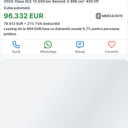
2024
Clasa GLE
13.500
km
Benzină
2.999
cm³
435
CP
Cutie
automată
96.332
EUR
MER242879
79.613
EUR +
21
% TVA deductibil
Leasing de la
969
EUR/luna
cu dobăndă
anuală
5,7
% pentru persoane
juridice.
Sună
WhatsApp
Mesaj
Favorite