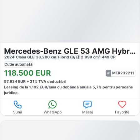
Mercedes-Benz GLE 53 AMG Hybrid 4M Coupe
2024
Clasa GLE
38.200
km
Hibrid (B/E)
2.999
cm³
449
CP
Cutie
automată
118.500
EUR
MER232211
97.934
EUR +
21
% TVA deductibil
Leasing de la
1.192
EUR/luna
cu dobăndă
anuală
5,7
% pentru persoane
juridice.
Sună
WhatsApp
Mesaj
Favorite