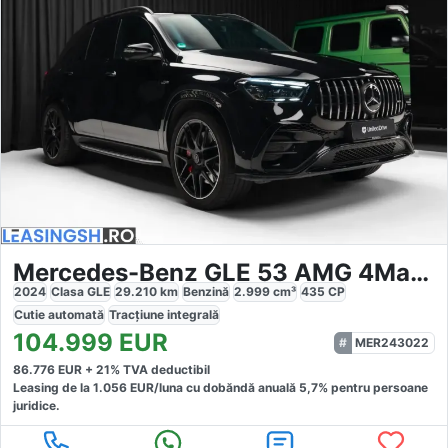
Mercedes-Benz GLE 53 AMG 4Matic
2024
Clasa GLE
29.210
km
Benzină
2.999
cm³
435
CP
Cutie
automată
Tracțiune
integrală
104.999
EUR
MER243022
86.776
EUR +
21
% TVA deductibil
Leasing de la
1.056
EUR/luna
cu dobăndă
anuală
5,7
% pentru persoane
juridice.