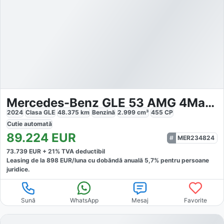
Mercedes-Benz GLE 53 AMG 4Matic Coupe Performance N
2024
Clasa GLE
48.375
km
Benzină
2.999
cm³
455
CP
Cutie
automată
89.224
EUR
MER234824
73.739
EUR +
21
% TVA deductibil
Leasing de la
898
EUR/luna
cu dobăndă
anuală
5,7
% pentru persoane
juridice.
Sună
WhatsApp
Mesaj
Favorite