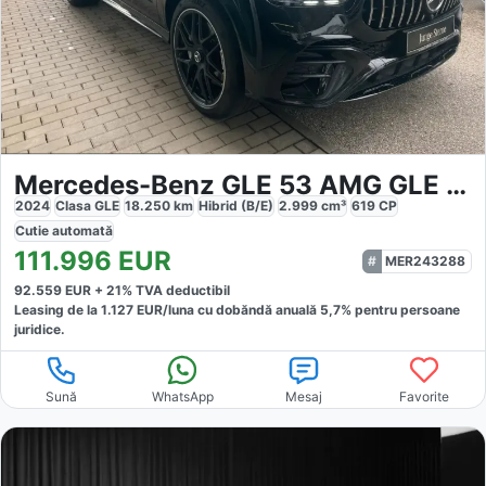
Mercedes-Benz GLE 53 AMG GLE 53 HYBRID
2024
Clasa GLE
18.250
km
Hibrid (B/E)
2.999
cm³
619
CP
Cutie
automată
111.996
EUR
MER243288
92.559
EUR +
21
% TVA deductibil
Leasing de la
1.127
EUR/luna
cu dobăndă
anuală
5,7
% pentru persoane
juridice.
Sună
WhatsApp
Mesaj
Favorite