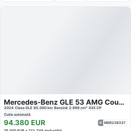
Mercedes-Benz GLE 53 AMG Coupe EQ Boost 4Matic+ SPEEDSHIFT TCT 9G
2024
Clasa GLE
85.000
km
Benzină
2.999
cm³
435
CP
Cutie
automată
94.380
EUR
MER238337
78.000
EUR +
21
% TVA deductibil