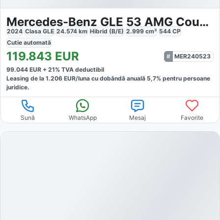
Mercedes-Benz GLE 53 AMG Coupé Hybrid 4MATIC
2024
Clasa GLE
24.574
km
Hibrid (B/E)
2.999
cm³
544
CP
Cutie
automată
119.843
EUR
MER240523
99.044
EUR +
21
% TVA deductibil
Leasing de la
1.206
EUR/luna
cu dobăndă
anuală
5,7
% pentru persoane
juridice.
Sună
WhatsApp
Mesaj
Favorite