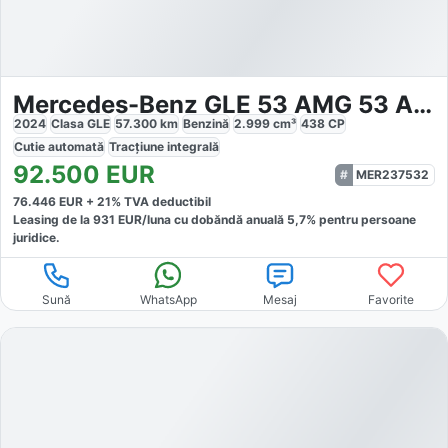
Mercedes-Benz GLE 53 AMG 53 AMG
2024
Clasa GLE
57.300
km
Benzină
2.999
cm³
438
CP
Cutie
automată
Tracțiune
integrală
92.500
EUR
MER237532
76.446
EUR +
21
% TVA deductibil
Leasing de la
931
EUR/luna
cu dobăndă
anuală
5,7
% pentru persoane
juridice.
Sună
WhatsApp
Mesaj
Favorite