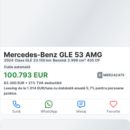
Mercedes-Benz GLE 53 AMG
2024
Clasa GLE
23.150
km
Benzină
2.999
cm³
435
CP
Cutie
automată
100.793
EUR
MER242475
83.300
EUR +
21
% TVA deductibil
Leasing de la
1.014
EUR/luna
cu dobăndă
anuală
5,7
% pentru persoane
juridice.
Sună
WhatsApp
Mesaj
Favorite