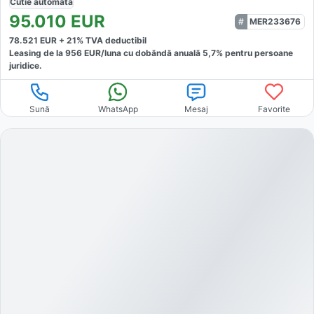
Cutie
automată
95.010
EUR
MER233676
78.521
EUR +
21
% TVA deductibil
Leasing de la
956
EUR/luna
cu dobăndă
anuală
5,7
% pentru persoane
juridice.
Sună
WhatsApp
Mesaj
Favorite