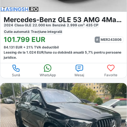
Mercedes-Benz GLE 53 AMG 4Matic Coupe
2024
Clasa GLE
22.000
km
Benzină
2.999
cm³
435
CP
Cutie
automată
Tracțiune
integrală
101.799
EUR
MER243806
84.131
EUR +
21
% TVA deductibil
Leasing de la
1.024
EUR/luna
cu dobăndă
anuală
5,7
% pentru persoane
juridice.
Sună
WhatsApp
Mesaj
Favorite