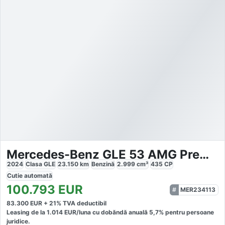
Mercedes-Benz GLE 53 AMG Premium Plus
2024
Clasa GLE
23.150
km
Benzină
2.999
cm³
435
CP
Cutie
automată
100.793
EUR
MER234113
83.300
EUR +
21
% TVA deductibil
Leasing de la
1.014
EUR/luna
cu dobăndă
anuală
5,7
% pentru persoane
juridice.