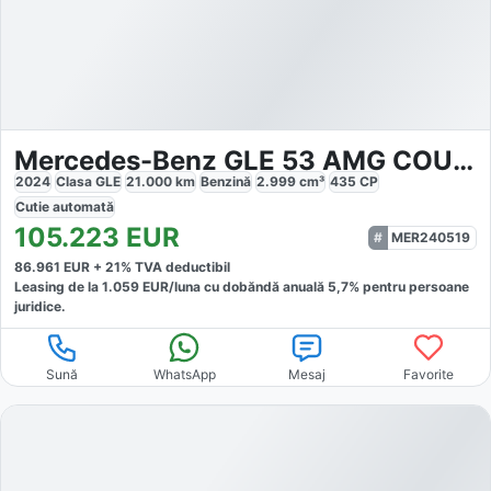
Mercedes-Benz GLE 53 AMG COUPE 4MATIC
2024
Clasa GLE
21.000
km
Benzină
2.999
cm³
435
CP
Cutie
automată
105.223
EUR
MER240519
86.961
EUR +
21
% TVA deductibil
Leasing de la
1.059
EUR/luna
cu dobăndă
anuală
5,7
% pentru persoane
juridice.
Sună
WhatsApp
Mesaj
Favorite