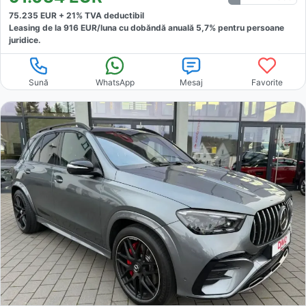
75.235
EUR +
21
% TVA deductibil
Leasing de la
916
EUR/luna
cu dobăndă
anuală
5,7
% pentru persoane
juridice.
Sună
WhatsApp
Mesaj
Favorite