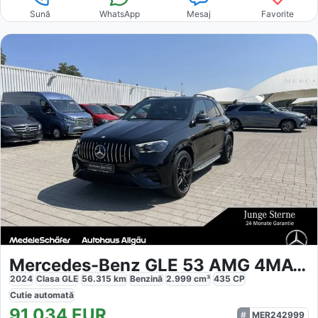
Sună
WhatsApp
Mesaj
Favorite
Mercedes-Benz GLE 53 AMG 4MATIC Night
2024
Clasa GLE
56.315
km
Benzină
2.999
cm³
435
CP
Cutie
automată
91.034
EUR
MER242999