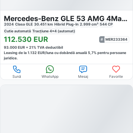
Mercedes-Benz GLE 53 AMG 4Matic PHEV
2024
Clasa GLE
30.451
km
Hibrid Plug-In
2.999
cm³
544
CP
Cutie
automată
Tracțiune
4x4 (automat)
112.530
EUR
MER233364
93.000
EUR +
21
% TVA deductibil
Leasing de la
1.132
EUR/luna
cu dobăndă
anuală
5,7
% pentru persoane
juridice.
Sună
WhatsApp
Mesaj
Favorite