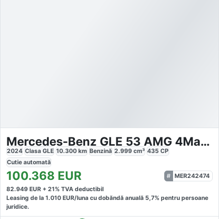
Mercedes-Benz GLE 53 AMG 4Matic
2024
Clasa GLE
10.300
km
Benzină
2.999
cm³
435
CP
Cutie
automată
100.368
EUR
MER242474
82.949
EUR +
21
% TVA deductibil
Leasing de la
1.010
EUR/luna
cu dobăndă
anuală
5,7
% pentru persoane
juridice.