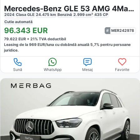
Mercedes-Benz GLE 53 AMG 4Matic Performance Superior Night
2024
Clasa GLE
24.475
km
Benzină
2.999
cm³
435
CP
Cutie
automată
96.343
EUR
MER242978
79.622
EUR +
21
% TVA deductibil
Leasing de la
969
EUR/luna
cu dobăndă
anuală
5,7
% pentru persoane
juridice.
Sună
WhatsApp
Mesaj
Favorite