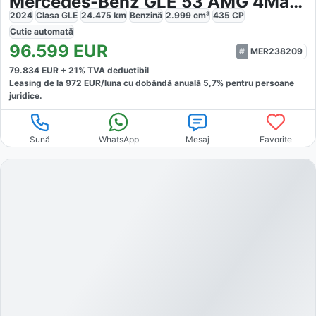
Mercedes-Benz GLE 53 AMG 4Matic Performance Superior Night
2024
Clasa GLE
24.475
km
Benzină
2.999
cm³
435
CP
Cutie
automată
96.599
EUR
MER238209
79.834
EUR +
21
% TVA deductibil
Leasing de la
972
EUR/luna
cu dobăndă
anuală
5,7
% pentru persoane
juridice.
Sună
WhatsApp
Mesaj
Favorite