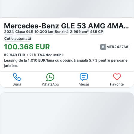
Mercedes-Benz GLE 53 AMG 4MATIC
2024
Clasa GLE
10.300
km
Benzină
2.999
cm³
435
CP
Cutie
automată
100.368
EUR
MER242768
82.949
EUR +
21
% TVA deductibil
Leasing de la
1.010
EUR/luna
cu dobăndă
anuală
5,7
% pentru persoane
juridice.
Sună
WhatsApp
Mesaj
Favorite