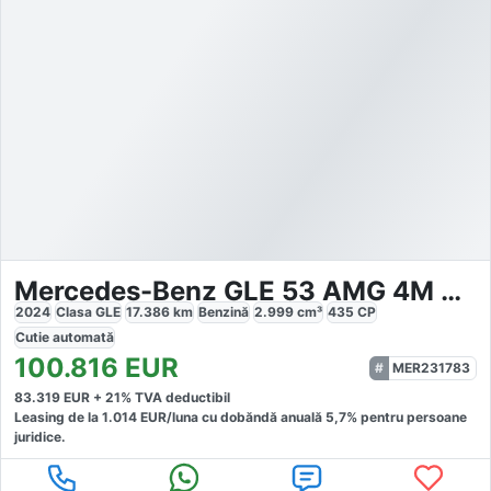
Mercedes-Benz GLE 53 AMG 4M Coupé
2024
Clasa GLE
17.386
km
Benzină
2.999
cm³
435
CP
Cutie
automată
100.816
EUR
MER231783
83.319
EUR +
21
% TVA deductibil
Leasing de la
1.014
EUR/luna
cu dobăndă
anuală
5,7
% pentru persoane
juridice.