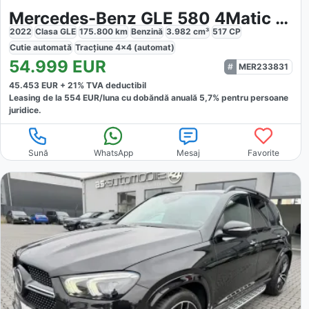
Mercedes-Benz GLE 580 4Matic 9G-TRONIC AMG Line Premium
2022
Clasa GLE
175.800
km
Benzină
3.982
cm³
517
CP
Cutie
automată
Tracțiune
4x4 (automat)
54.999
EUR
MER233831
45.453
EUR +
21
% TVA deductibil
Leasing de la
554
EUR/luna
cu dobăndă
anuală
5,7
% pentru persoane
juridice.
Sună
WhatsApp
Mesaj
Favorite