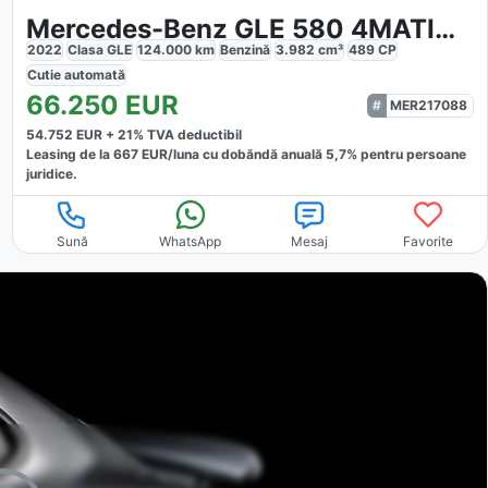
Mercedes-Benz GLE 580 4MATIC AMG
2022
Clasa GLE
124.000
km
Benzină
3.982
cm³
489
CP
Cutie
automată
66.250
EUR
MER217088
54.752
EUR +
21
% TVA deductibil
Leasing de la
667
EUR/luna
cu dobăndă
anuală
5,7
% pentru persoane
juridice.
Sună
WhatsApp
Mesaj
Favorite