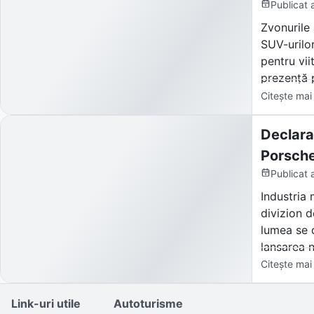
Publicat
Zvonurile 
SUV-urilor
pentru vii
prezență 
Citește mai
Declara
Porsche
Publicat
Industria 
divizion d
lumea se 
lansarea n
Mans), dec
Citește mai
Reacția pi
Link-uri utile
Autoturisme
și gigantu