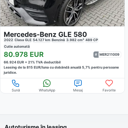
Mercedes-Benz GLE 580
2022
Clasa GLE
54.127
km
Benzină
3.982
cm³
489
CP
Cutie
automată
80.978
EUR
MER211009
66.924
EUR +
21
% TVA deductibil
Leasing de la
815
EUR/luna
cu dobăndă
anuală
5,7
% pentru persoane
juridice.
Sună
WhatsApp
Mesaj
Favorite
Autoturisme în leasing