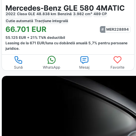
Mercedes-Benz GLE 580 4MATIC
2022
Clasa GLE
48.838
km
Benzină
3.982
cm³
489
CP
Cutie
automată
Tracțiune
integrală
66.701
EUR
MER228894
55.125
EUR +
21
% TVA deductibil
Leasing de la
671
EUR/luna
cu dobăndă
anuală
5,7
% pentru persoane
juridice.
Sună
WhatsApp
Mesaj
Favorite