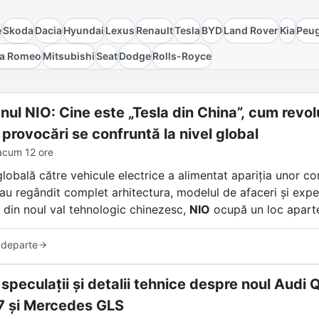
e
Skoda
Dacia
Hyundai
Lexus
Renault
Tesla
BYD
Land Rover
Kia
Peu
fa Romeo
Mitsubishi
Seat
Dodge
Rolls-Royce
ul NIO: Cine este „Tesla din China”, cum revolu
 provocări se confruntă la nivel global
acum 12 ore
globală către vehicule electrice a alimentat apariția unor c
i au regândit complet arhitectura, modelul de afaceri și exp
 din noul val tehnologic chinezesc,
NIO
ocupă un loc apart
frecvent de presa internațională „Tesla din China”, compan
 departe
 sedanuri electrice de lux. NIO a creat un ecosistem unic ba
u personalitate fizică și un model de comunitate care transc
 speculații și detalii tehnice despre noul Aud
 și Mercedes GLS