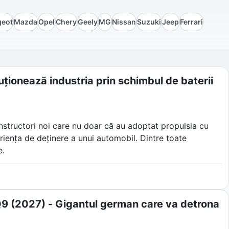
geot
Mazda
Opel
Chery
Geely
MG
Nissan
Suzuki
Jeep
Ferrari
ționează industria prin schimbul de baterii
onstructori noi care nu doar că au adoptat propulsia cu
eriența de deținere a unui automobil. Dintre toate
e.
ia din Shanghai nu s-a mulțumit doar să construiască
zat pe schimburile automatizate de baterii, asistenți
ende industria auto tradițională.
i Q9 (2027) - Gigantul german care va detrona