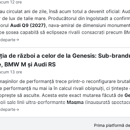
acum 12 ore
au circulat ani de zile, însă acum totul a devenit oficial: Au
 de lux de talie mare. Producătorul din Ingolstadt a confirma
torul
Audi Q9 (2027)
, nava-amiral de dimensiuni monumenta
pe șosea capabilă să eclipseze rivalii consacrați precum 
 departe
ția de război a celor de la Genesis: Sub-brandu
, BMW M și Audi RS
acum 13 ore
mașinilor de performanță trece printr-o reconfigurare bruta
e performanță nu mai ia în calcul rivali obișnuiți, ci ținte
oprește să asculte. Acesta este exact mutarea făcută de
Ge
oii sale linii ultra-performante
Magma
(inaugurată spectac
lară deschis că vrea să fure din clienții fideli ai celor ma
 departe
eței? Un amestec de entuziasm și stupoare. Însă înainte de 
Prima platformă de
l din Stuttgart sau München, trebuie să răspundem la o într