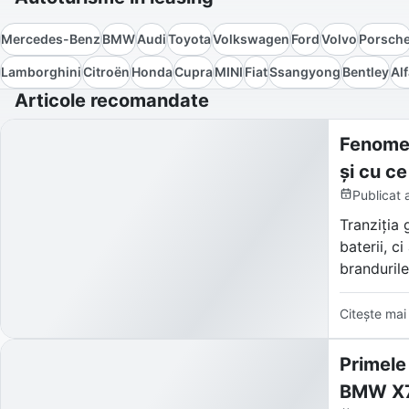
Mercedes-Benz
BMW
Audi
Toyota
Volkswagen
Ford
Volvo
Porsch
Lamborghini
Citroën
Honda
Cupra
MINI
Fiat
Ssangyong
Bentley
Al
Articole recomandate
Fenomen
și cu ce
Publicat
Tranziția 
baterii, c
brandurile
Denumită 
Citește mai
SUV-uri și
virtuali c
Primele
BMW X7