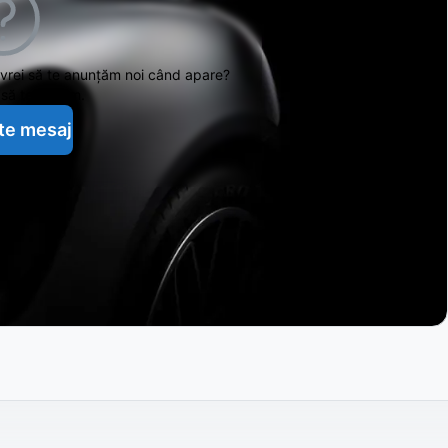
 vrei să te anunțăm noi când apare?
să te ajutăm.
te mesaj