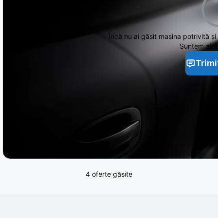
Încă nu ai găsit
mașina potrivită și
Suntem aici 
Trimi
4 oferte găsite