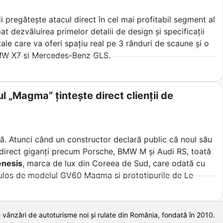
di pregătește atacul direct în cel mai profitabil segment al
t dezvăluirea primelor detalii de design și specificații
le care va oferi spațiu real pe 3 rânduri de scaune și o
BMW X7 și Mercedes-Benz GLS.
l „Magma” țintește direct clienții de
lă. Atunci când un constructor declară public că noul său
ște direct giganți precum Porsche, BMW M și Audi RS, toată
nesis
, marca de lux din Coreea de Sud, care odată cu
ulos de modelul GV60 Magma și prototipurile de Le
i mari nume germane.
a înțelege cum plănuieste un nou venit să sfideze fizica
 vânzări de autoturisme noi și rulate din România, fondată în
2010
.
ebare esențială pentru mulți șoferi din Europa de Est.