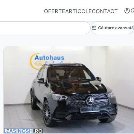
OFERTE
ARTICOLE
CONTACT
Căutare avansată
Autentifică-te
Nu ai oferte favorite