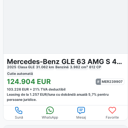
Mercedes-Benz GLE 63 AMG S 4M Cp Premium Pano
2025
Clasa GLE
31.062
km
Benzină
3.982
cm³
612
CP
Cutie
automată
124.904
EUR
MER239907
103.226
EUR +
21
% TVA deductibil
Leasing de la
1.257
EUR/luna
cu dobăndă
anuală
5,7
% pentru
persoane juridice.
Sună
WhatsApp
Mesaj
Favorite