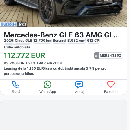
Mercedes-Benz GLE 63 AMG GLE 63 S 4M
2025
Clasa GLE
12.700
km
Benzină
3.982
cm³
612
CP
Cutie
automată
112.772
EUR
MER243202
93.200
EUR +
21
% TVA deductibil
Leasing de la
1.135
EUR/luna
cu dobăndă
anuală
5,7
% pentru
persoane juridice.
Sună
WhatsApp
Mesaj
Favorite