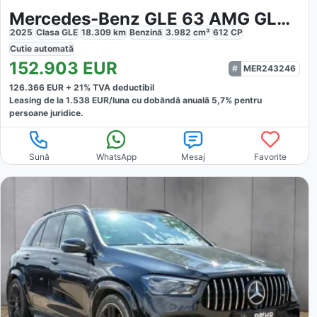
Mercedes-Benz GLE 63 AMG GLE 63 S 4M AMG
2025
Clasa GLE
18.309
km
Benzină
3.982
cm³
612
CP
Cutie
automată
152.903
EUR
MER243246
126.366
EUR +
21
% TVA deductibil
Leasing de la
1.538
EUR/luna
cu dobăndă
anuală
5,7
% pentru
persoane juridice.
Sună
WhatsApp
Mesaj
Favorite