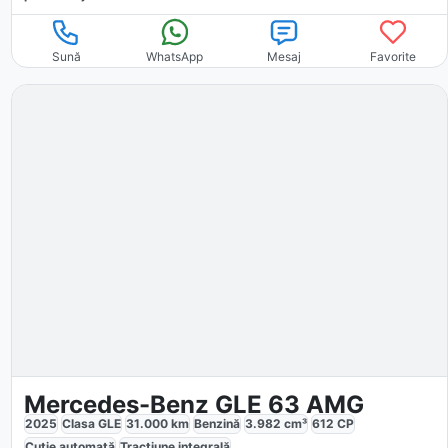
Sună
WhatsApp
Mesaj
Favorite
Mercedes-Benz GLE 63 AMG
2025
Clasa GLE
31.000
km
Benzină
3.982
cm³
612
CP
Cutie
automată
Tracțiune
integrală