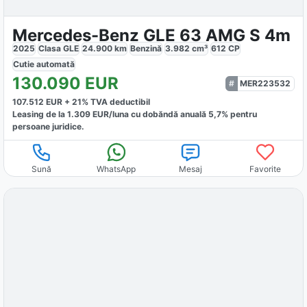
Mercedes-Benz GLE 63 AMG S 4m
2025
Clasa GLE
24.900
km
Benzină
3.982
cm³
612
CP
Cutie
automată
130.090
EUR
MER223532
107.512
EUR +
21
% TVA deductibil
Leasing de la
1.309
EUR/luna
cu dobăndă
anuală
5,7
% pentru
persoane juridice.
Sună
WhatsApp
Mesaj
Favorite