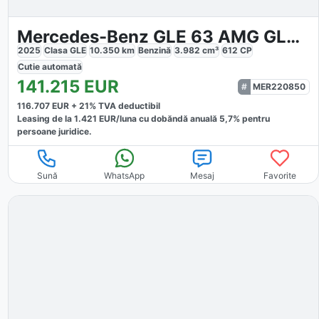
Mercedes-Benz GLE 63 AMG GLE 63 S AMG
2025
Clasa GLE
10.350
km
Benzină
3.982
cm³
612
CP
Cutie
automată
141.215
EUR
MER220850
116.707
EUR +
21
% TVA deductibil
Leasing de la
1.421
EUR/luna
cu dobăndă
anuală
5,7
% pentru
persoane juridice.
Sună
WhatsApp
Mesaj
Favorite