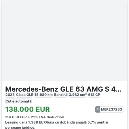
Mercedes-Benz GLE 63 AMG S 4Matic Premium
2025
Clasa GLE
15.980
km
Benzină
3.982
cm³
612
CP
Cutie
automată
138.000
EUR
MER237233
114.050
EUR +
21
% TVA deductibil
Leasing de la
1.388
EUR/luna
cu dobăndă
anuală
5,7
% pentru
persoane juridice.