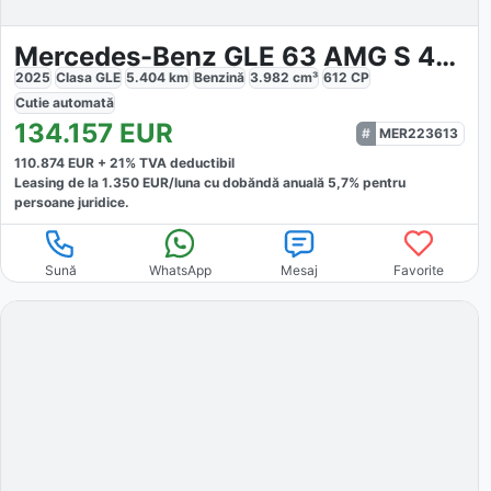
Mercedes-Benz GLE 63 AMG S 4M Coupé AMG
2025
Clasa GLE
5.404
km
Benzină
3.982
cm³
612
CP
Cutie
automată
134.157
EUR
MER223613
110.874
EUR +
21
% TVA deductibil
Leasing de la
1.350
EUR/luna
cu dobăndă
anuală
5,7
% pentru
persoane juridice.
Sună
WhatsApp
Mesaj
Favorite