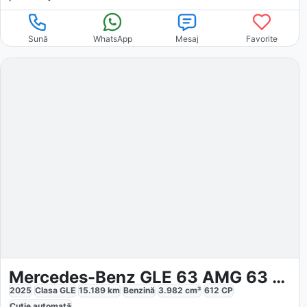
Sună
WhatsApp
Mesaj
Favorite
Mercedes-Benz GLE 63 AMG 63 S 4M
2025
Clasa GLE
15.189
km
Benzină
3.982
cm³
612
CP
Cutie
automată