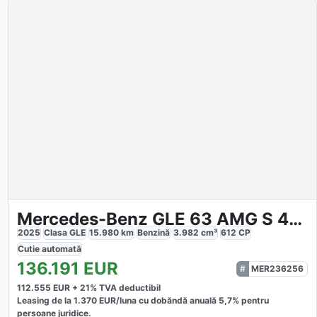
Mercedes-Benz GLE 63 AMG S 4M Premium
2025
Clasa GLE
15.980
km
Benzină
3.982
cm³
612
CP
Cutie
automată
136.191
EUR
MER236256
112.555
EUR +
21
% TVA deductibil
Leasing de la
1.370
EUR/luna
cu dobăndă
anuală
5,7
% pentru
persoane juridice.