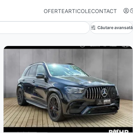
OFERTE
ARTICOLE
CONTACT
Căutare avansată
Autentifică-te
Nu ai oferte favorite