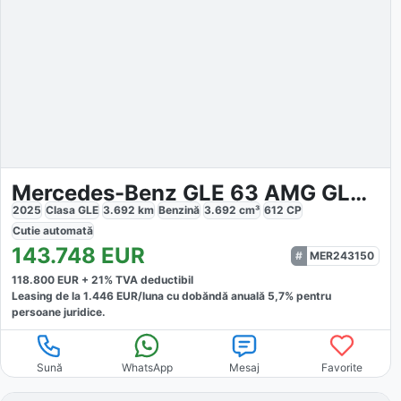
Mercedes-Benz GLE 63 AMG GLE 63 S AMG 4MATIC Night Paket
2025
Clasa GLE
3.692
km
Benzină
3.692
cm³
612
CP
Cutie
automată
143.748
EUR
MER243150
118.800
EUR +
21
% TVA deductibil
Leasing de la
1.446
EUR/luna
cu dobăndă
anuală
5,7
% pentru
persoane juridice.
Sună
WhatsApp
Mesaj
Favorite