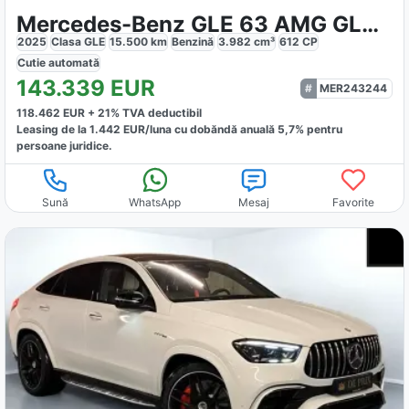
Mercedes-Benz GLE 63 AMG GLE 63 S AMG
2025
Clasa GLE
15.500
km
Benzină
3.982
cm³
612
CP
Cutie
automată
143.339
EUR
MER243244
118.462
EUR +
21
% TVA deductibil
Leasing de la
1.442
EUR/luna
cu dobăndă
anuală
5,7
% pentru
persoane juridice.
Sună
WhatsApp
Mesaj
Favorite