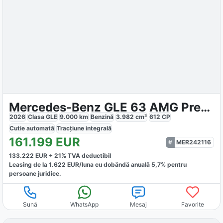
Mercedes-Benz GLE 63 AMG Premium Plus
2026
Clasa GLE
9.000
km
Benzină
3.982
cm³
612
CP
Cutie
automată
Tracțiune
integrală
161.199
EUR
MER242116
133.222
EUR +
21
% TVA deductibil
Leasing de la
1.622
EUR/luna
cu dobăndă
anuală
5,7
% pentru
persoane juridice.
Sună
WhatsApp
Mesaj
Favorite