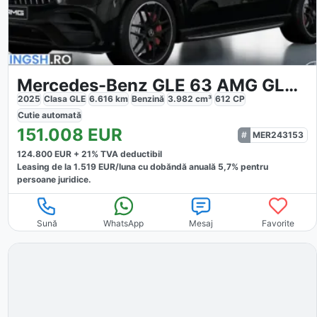
Mercedes-Benz GLE 63 AMG GLE 63 S 4M
2025
Clasa GLE
6.616
km
Benzină
3.982
cm³
612
CP
Cutie
automată
151.008
EUR
MER243153
124.800
EUR +
21
% TVA deductibil
Leasing de la
1.519
EUR/luna
cu dobăndă
anuală
5,7
% pentru
persoane juridice.
Sună
WhatsApp
Mesaj
Favorite