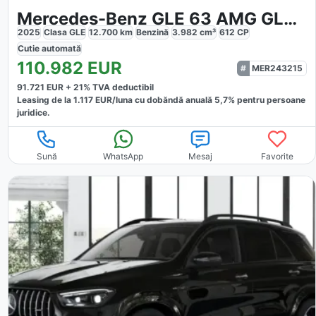
Mercedes-Benz GLE 63 AMG GLE 63 S
2025
Clasa GLE
12.700
km
Benzină
3.982
cm³
612
CP
Cutie
automată
110.982
EUR
MER243215
91.721
EUR +
21
% TVA deductibil
Leasing de la
1.117
EUR/luna
cu dobăndă
anuală
5,7
% pentru persoane
juridice.
Sună
WhatsApp
Mesaj
Favorite