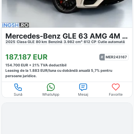
Mercedes-Benz GLE 63 AMG 4M Coupe
2025
Clasa GLE
80
km
Benzină
3.982
cm³
612
CP
Cutie
automată
187.187
EUR
MER243167
154.700
EUR +
21
% TVA deductibil
Leasing de la
1.883
EUR/luna
cu dobăndă
anuală
5,7
% pentru
persoane juridice.
Sună
WhatsApp
Mesaj
Favorite