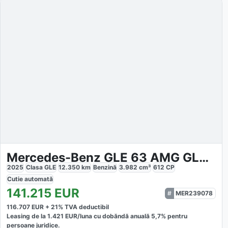
Mercedes-Benz GLE 63 AMG GLE 63 S AMG
2025
Clasa GLE
12.350
km
Benzină
3.982
cm³
612
CP
Cutie
automată
141.215
EUR
MER239078
116.707
EUR +
21
% TVA deductibil
Leasing de la
1.421
EUR/luna
cu dobăndă
anuală
5,7
% pentru
persoane juridice.