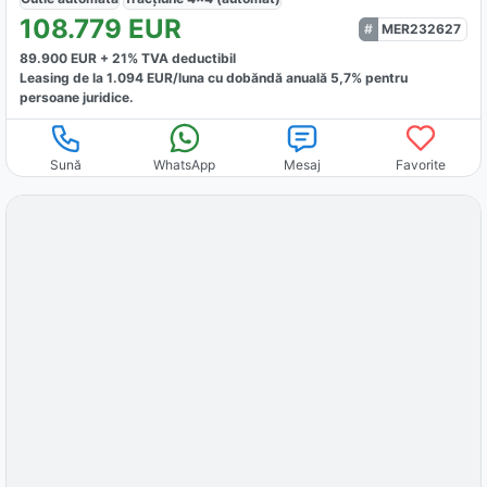
108.779
EUR
MER232627
89.900
EUR +
21
% TVA deductibil
Leasing de la
1.094
EUR/luna
cu dobăndă
anuală
5,7
% pentru
persoane juridice.
Sună
WhatsApp
Mesaj
Favorite