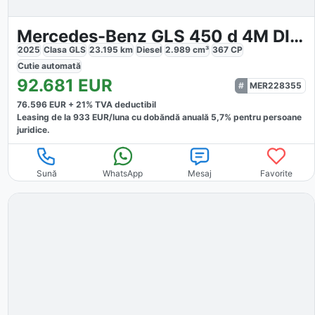
Mercedes-Benz GLS 450 d 4M DISTRONIC PANO HUD MASSAG
2025
Clasa GLS
23.195
km
Diesel
2.989
cm³
367
CP
Cutie
automată
92.681
EUR
MER228355
76.596
EUR +
21
% TVA deductibil
Leasing de la
933
EUR/luna
cu dobăndă
anuală
5,7
% pentru persoane
juridice.
Sună
WhatsApp
Mesaj
Favorite