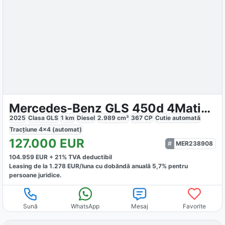
Mercedes-Benz GLS 450d 4Matic MHEV
2025
Clasa GLS
1
km
Diesel
2.989
cm³
367
CP
Cutie
automată
Tracțiune
4x4 (automat)
127.000
EUR
MER238908
104.959
EUR +
21
% TVA deductibil
Leasing de la
1.278
EUR/luna
cu dobăndă
anuală
5,7
% pentru
persoane juridice.
Sună
WhatsApp
Mesaj
Favorite