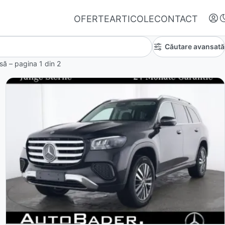
OFERTE
ARTICOLE
CONTACT
Căutare avansată
insă – pagina
1
din
2
Autentifică-te
Nu ai oferte favorite