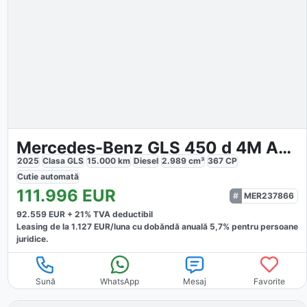
Mercedes-Benz GLS 450 d 4M AMG Premium
2025
Clasa GLS
15.000
km
Diesel
2.989
cm³
367
CP
Cutie
automată
111.996
EUR
MER237866
92.559
EUR +
21
% TVA deductibil
Leasing de la
1.127
EUR/luna
cu dobăndă
anuală
5,7
% pentru persoane
juridice.
Sună
WhatsApp
Mesaj
Favorite