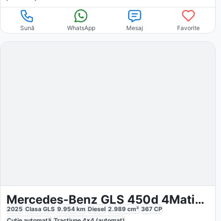
Sună
WhatsApp
Mesaj
Favorite
Mercedes-Benz GLS 450d 4Matic MHEV
2025
Clasa GLS
9.954
km
Diesel
2.989
cm³
367
CP
Cutie
automată
Tracțiune
4x4 (automat)