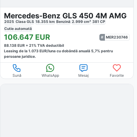
Mercedes-Benz GLS 450 4M AMG
2025
Clasa GLS
18.355
km
Benzină
2.999
cm³
381
CP
Cutie
automată
106.647
EUR
MER230746
88.138
EUR +
21
% TVA deductibil
Leasing de la
1.073
EUR/luna
cu dobăndă
anuală
5,7
% pentru
persoane juridice.
Sună
WhatsApp
Mesaj
Favorite