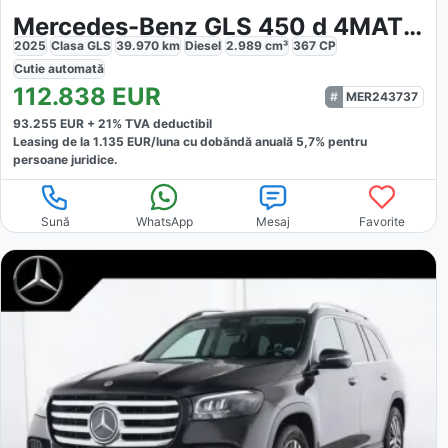
Mercedes-Benz GLS 450 d 4MATIC AMG
2025
Clasa GLS
39.970
km
Diesel
2.989
cm³
367
CP
Cutie
automată
112.838
EUR
MER243737
93.255
EUR +
21
% TVA deductibil
Leasing de la
1.135
EUR/luna
cu dobăndă
anuală
5,7
% pentru
persoane juridice.
Sună
WhatsApp
Mesaj
Favorite