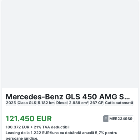
Mercedes-Benz GLS 450 AMG Sport Premium
2025
Clasa GLS
5.182
km
Diesel
2.989
cm³
367
CP
Cutie
automată
121.450
EUR
MER234989
100.372
EUR +
21
% TVA deductibil
Leasing de la
1.222
EUR/luna
cu dobăndă
anuală
5,7
% pentru
persoane juridice.