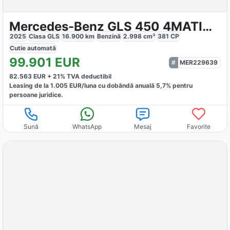
Mercedes-Benz GLS 450 4MATIC AMG
2025
Clasa GLS
16.900
km
Benzină
2.998
cm³
381
CP
Cutie
automată
99.901
EUR
MER229639
82.563
EUR +
21
% TVA deductibil
Leasing de la
1.005
EUR/luna
cu dobăndă
anuală
5,7
% pentru
persoane juridice.
Sună
WhatsApp
Mesaj
Favorite