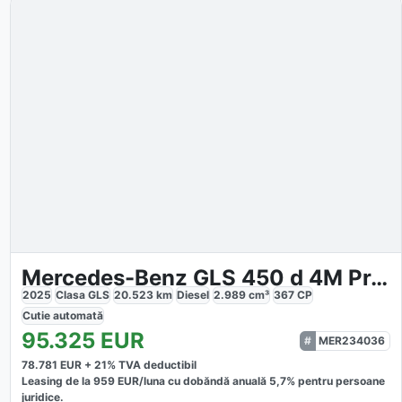
Mercedes-Benz GLS 450 d 4M Premium
2025
Clasa GLS
20.523
km
Diesel
2.989
cm³
367
CP
Cutie
automată
95.325
EUR
MER234036
78.781
EUR +
21
% TVA deductibil
Leasing de la
959
EUR/luna
cu dobăndă
anuală
5,7
% pentru persoane
juridice.