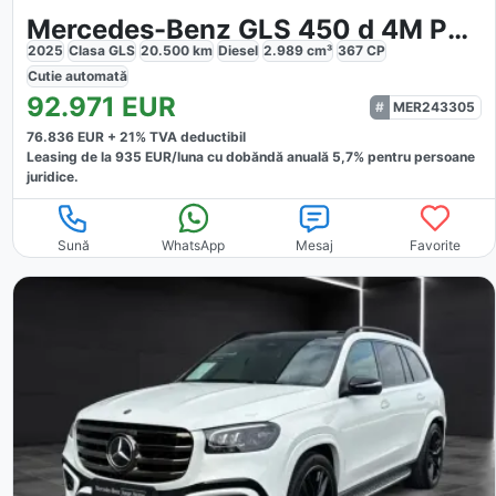
Mercedes-Benz GLS 450 d 4M PSD
2025
Clasa GLS
20.500
km
Diesel
2.989
cm³
367
CP
Cutie
automată
92.971
EUR
MER243305
76.836
EUR +
21
% TVA deductibil
Leasing de la
935
EUR/luna
cu dobăndă
anuală
5,7
% pentru persoane
juridice.
Sună
WhatsApp
Mesaj
Favorite