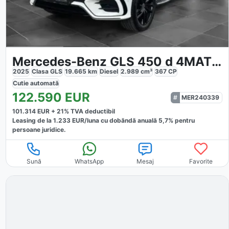
Mercedes-Benz GLS 450 d 4MATIC AMG
2025
Clasa GLS
19.665
km
Diesel
2.989
cm³
367
CP
Cutie
automată
122.590
EUR
MER240339
101.314
EUR +
21
% TVA deductibil
Leasing de la
1.233
EUR/luna
cu dobăndă
anuală
5,7
% pentru
persoane juridice.
Sună
WhatsApp
Mesaj
Favorite