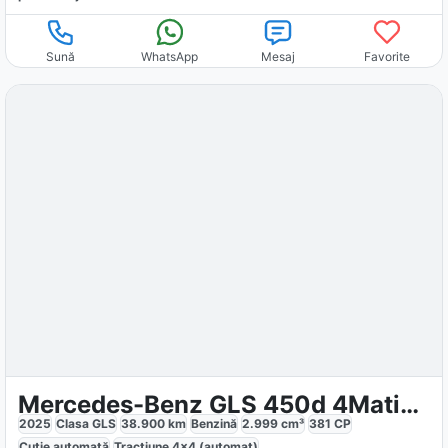
Sună
WhatsApp
Mesaj
Favorite
Mercedes-Benz GLS 450d 4Matic MHEV
2025
Clasa GLS
38.900
km
Benzină
2.999
cm³
381
CP
Cutie
automată
Tracțiune
4x4 (automat)