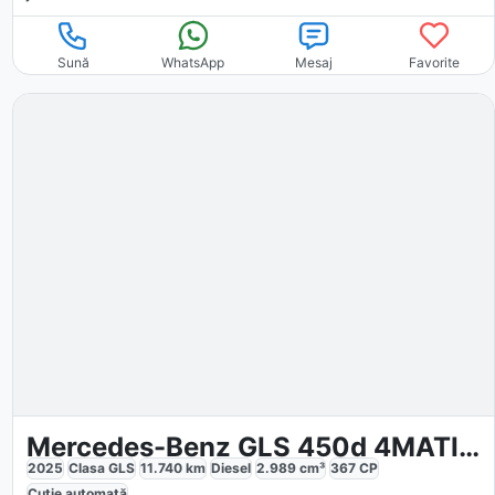
Sună
WhatsApp
Mesaj
Favorite
Mercedes-Benz GLS 450d 4MATIC AMG AIRMATIC
2025
Clasa GLS
11.740
km
Diesel
2.989
cm³
367
CP
Cutie
automată