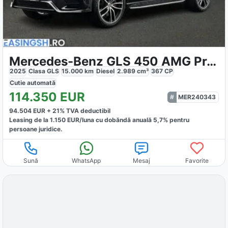
Mercedes-Benz GLS 450 AMG Premium d 4MATIC
2025
Clasa GLS
15.000
km
Diesel
2.989
cm³
367
CP
Cutie
automată
114.350
EUR
MER240343
94.504
EUR +
21
% TVA deductibil
Leasing de la
1.150
EUR/luna
cu dobăndă
anuală
5,7
% pentru
persoane juridice.
Sună
WhatsApp
Mesaj
Favorite