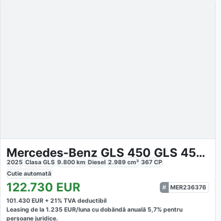
Mercedes-Benz GLS 450 GLS 450d 4M AMG
2025
Clasa GLS
9.800
km
Diesel
2.989
cm³
367
CP
Cutie
automată
122.730
EUR
MER236376
101.430
EUR +
21
% TVA deductibil
Leasing de la
1.235
EUR/luna
cu dobăndă
anuală
5,7
% pentru
persoane juridice.