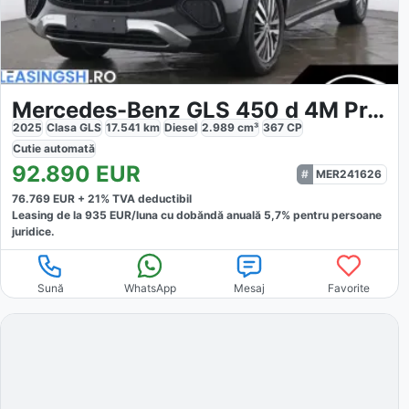
Mercedes-Benz GLS 450 d 4M Premium Plus
2025
Clasa GLS
17.541
km
Diesel
2.989
cm³
367
CP
Cutie
automată
92.890
EUR
MER241626
76.769
EUR +
21
% TVA deductibil
Leasing de la
935
EUR/luna
cu dobăndă
anuală
5,7
% pentru persoane
juridice.
Sună
WhatsApp
Mesaj
Favorite