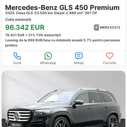
Mercedes-Benz GLS 450 Premium
2025
Clasa GLS
23.500
km
Diesel
2.989
cm³
367
CP
Cutie
automată
96.342
EUR
MER243313
79.621
EUR +
21
% TVA deductibil
Leasing de la
969
EUR/luna
cu dobăndă
anuală
5,7
% pentru persoane
juridice.
Sună
WhatsApp
Mesaj
Favorite