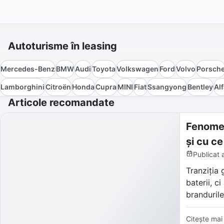
Autoturisme în leasing
Mercedes-Benz
BMW
Audi
Toyota
Volkswagen
Ford
Volvo
Porsch
Lamborghini
Citroën
Honda
Cupra
MINI
Fiat
Ssangyong
Bentley
Al
Articole recomandate
Fenomen
și cu ce
Publicat
Tranziția 
baterii, c
brandurile
Denumită 
Citește mai