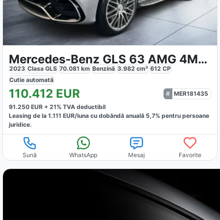
Mercedes-Benz GLS 63 AMG 4Matic
2023
Clasa GLS
70.081
km
Benzină
3.982
cm³
612
CP
Cutie
automată
110.412
EUR
MER181435
91.250
EUR +
21
% TVA deductibil
Leasing de la
1.111
EUR/luna
cu dobăndă
anuală
5,7
% pentru persoane
juridice.
Sună
WhatsApp
Mesaj
Favorite