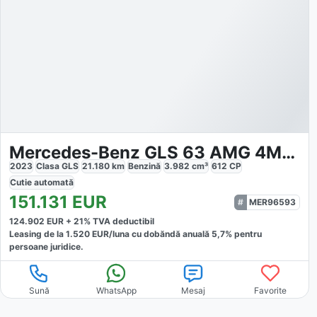
Mercedes-Benz GLS 63 AMG 4Matic
2023
Clasa GLS
21.180
km
Benzină
3.982
cm³
612
CP
Cutie
automată
151.131
EUR
MER96593
124.902
EUR +
21
% TVA deductibil
Leasing de la
1.520
EUR/luna
cu dobăndă
anuală
5,7
% pentru
persoane juridice.
Sună
WhatsApp
Mesaj
Favorite