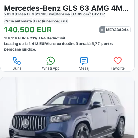
Mercedes-Benz GLS 63 AMG 4Matic Premium
2023
Clasa GLS
21.169
km
Benzină
3.982
cm³
612
CP
Cutie
automată
Tracțiune
integrală
140.500
EUR
MER238244
116.116
EUR +
21
% TVA deductibil
Leasing de la
1.413
EUR/luna
cu dobăndă
anuală
5,7
% pentru
persoane juridice.
Sună
WhatsApp
Mesaj
Favorite