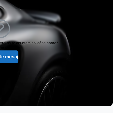
 vrei să te anunțăm noi când apare?
să te ajutăm.
te mesaj