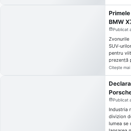
SUV-uri și
virtuali c
Primele
BMW X7
Publicat
Zvonurile 
SUV-urilor
pentru vii
prezență 
Citește mai
Declara
Porsche
Publicat
Industria 
divizion d
lumea se 
lansarea n