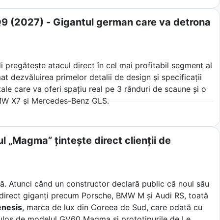
zat pe schimburile automatizate de baterii, asistenți
ende industria auto tradițională.
i Q9 (2027) - Gigantul german care va detrona
di pregătește atacul direct în cel mai profitabil segment al
t dezvăluirea primelor detalii de design și specificații
le care va oferi spațiu real pe 3 rânduri de scaune și o
BMW X7 și Mercedes-Benz GLS.
l „Magma” țintește direct clienții de
lă. Atunci când un constructor declară public că noul său
ște direct giganți precum Porsche, BMW M și Audi RS, toată
nesis
, marca de lux din Coreea de Sud, care odată cu
ulos de modelul GV60 Magma și prototipurile de Le