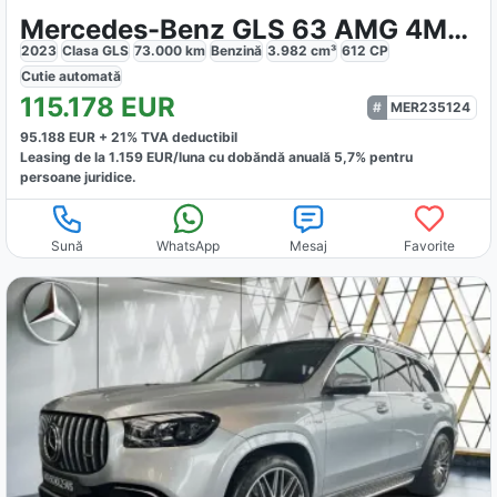
Mercedes-Benz GLS 63 AMG 4Matic
2023
Clasa GLS
73.000
km
Benzină
3.982
cm³
612
CP
Cutie
automată
115.178
EUR
MER235124
95.188
EUR +
21
% TVA deductibil
Leasing de la
1.159
EUR/luna
cu dobăndă
anuală
5,7
% pentru
persoane juridice.
Sună
WhatsApp
Mesaj
Favorite