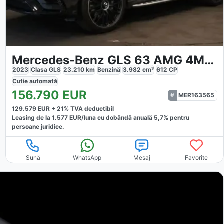
Mercedes-Benz GLS 63 AMG 4Matic Premium 7-seat
2023
Clasa GLS
23.210
km
Benzină
3.982
cm³
612
CP
Cutie
automată
156.790
EUR
MER163565
129.579
EUR +
21
% TVA deductibil
Leasing de la
1.577
EUR/luna
cu dobăndă
anuală
5,7
% pentru
persoane juridice.
Sună
WhatsApp
Mesaj
Favorite