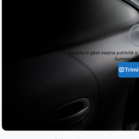
Încă nu ai găsit
mașina potrivită și
Suntem aici 
Trimi