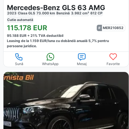
Mercedes-Benz GLS 63 AMG
2023
Clasa GLS
73.000
km
Benzină
3.982
cm³
612
CP
Cutie
automată
115.178
EUR
MER210852
95.188
EUR +
21
% TVA deductibil
Leasing de la
1.159
EUR/luna
cu dobăndă
anuală
5,7
% pentru
persoane juridice.
Sună
WhatsApp
Mesaj
Favorite