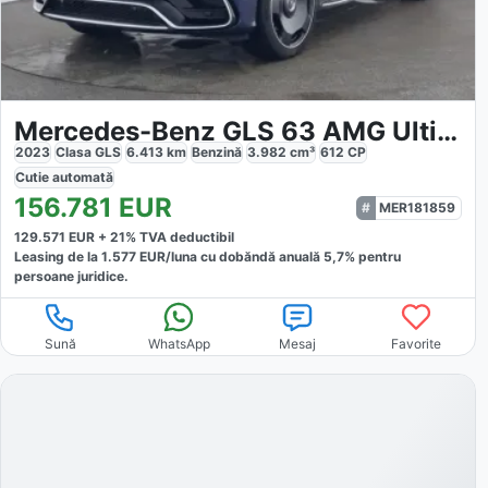
Mercedes-Benz GLS 63 AMG Ultimate
2023
Clasa GLS
6.413
km
Benzină
3.982
cm³
612
CP
Cutie
automată
156.781
EUR
MER181859
129.571
EUR +
21
% TVA deductibil
Leasing de la
1.577
EUR/luna
cu dobăndă
anuală
5,7
% pentru
persoane juridice.
Sună
WhatsApp
Mesaj
Favorite