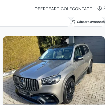
OFERTE
ARTICOLE
CONTACT
Căutare avansată
Autentifică-te
Nu ai oferte favorite