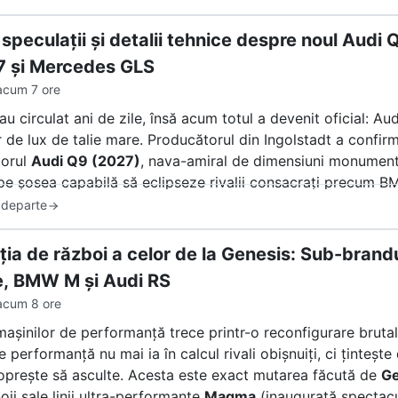
 sedanuri electrice de lux. NIO a creat un ecosistem unic ba
u personalitate fizică și un model de comunitate care transc
 speculații și detalii tehnice despre noul Aud
 și Mercedes GLS
acum 7 ore
au circulat ani de zile, însă acum totul a devenit oficial: Au
 de lux de talie mare. Producătorul din Ingolstadt a confirma
torul
Audi Q9 (2027)
, nava-amiral de dimensiuni monumenta
pe șosea capabilă să eclipseze rivalii consacrați precum 
 departe
ția de război a celor de la Genesis: Sub-brandu
, BMW M și Audi RS
acum 8 ore
mașinilor de performanță trece printr-o reconfigurare bruta
e performanță nu mai ia în calcul rivali obișnuiți, ci ținte
oprește să asculte. Acesta este exact mutarea făcută de
Ge
oii sale linii ultra-performante
Magma
(inaugurată spectac