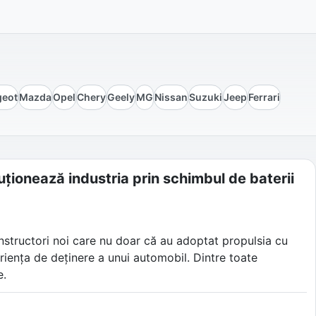
geot
Mazda
Opel
Chery
Geely
MG
Nissan
Suzuki
Jeep
Ferrari
ționează industria prin schimbul de baterii
onstructori noi care nu doar că au adoptat propulsia cu
eriența de deținere a unui automobil. Dintre toate
e.
ia din Shanghai nu s-a mulțumit doar să construiască