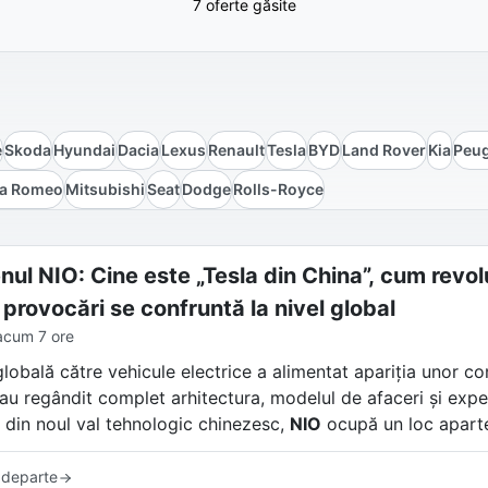
7 oferte găsite
e
Skoda
Hyundai
Dacia
Lexus
Renault
Tesla
BYD
Land Rover
Kia
Peu
fa Romeo
Mitsubishi
Seat
Dodge
Rolls-Royce
ul NIO: Cine este „Tesla din China”, cum revolu
 provocări se confruntă la nivel global
acum 7 ore
globală către vehicule electrice a alimentat apariția unor c
i au regândit complet arhitectura, modelul de afaceri și exp
 din noul val tehnologic chinezesc,
NIO
ocupă un loc apart
frecvent de presa internațională „Tesla din China”, compan
 departe