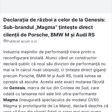
Declarația de război a celor de la Genesis:
Sub-brandul „Magma” țintește direct
clienții de Porsche, BMW M și Audi RS
Publicat
acum o zi
Industria mașinilor de performanță trece printr-o
reconfigurare brutală. Atunci când un constructor
declară public că noul său divizion de performanță nu
mai ia în calcul rivali obișnuiți, ci țintește direct giganți
precum Porsche, BMW M și Audi RS, toată lumea se
oprește să asculte. Acesta este exact mutarea făcută
de
Genesis
, marca de lux din Coreea de Sud, care
odată cu lansarea noii sale linii ultra-performante
Magma
(inaugurată spectaculos de modelul GV60
Magma și prototipurile de Le Mans), declară deschis că
vrea să fure din clienții fideli ai celor mai mari nume