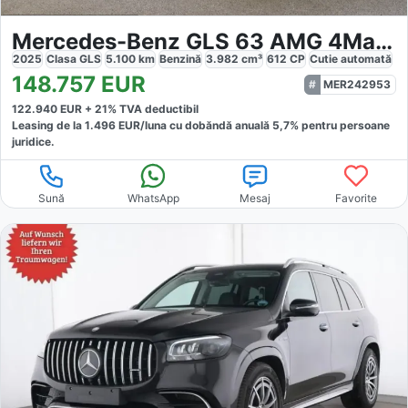
Mercedes-Benz GLS 63 AMG 4Matic
2025
Clasa GLS
5.100
km
Benzină
3.982
cm³
612
CP
Cutie
automată
148.757
EUR
MER242953
122.940
EUR +
21
% TVA deductibil
Leasing de la
1.496
EUR/luna
cu dobăndă
anuală
5,7
% pentru persoane
juridice.
Sună
WhatsApp
Mesaj
Favorite