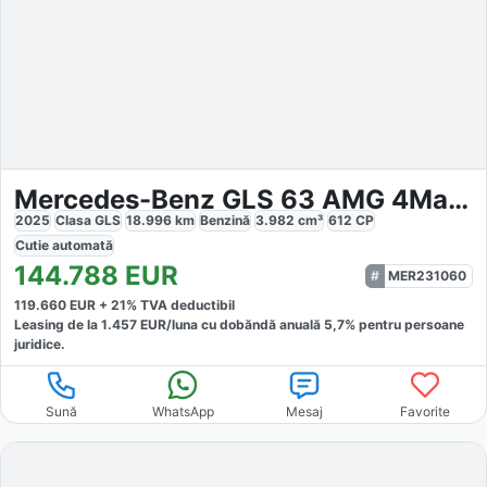
Mercedes-Benz GLS 63 AMG 4Matic
2025
Clasa GLS
18.996
km
Benzină
3.982
cm³
612
CP
Cutie
automată
144.788
EUR
MER231060
119.660
EUR +
21
% TVA deductibil
Leasing de la
1.457
EUR/luna
cu dobăndă
anuală
5,7
% pentru persoane
juridice.
Sună
WhatsApp
Mesaj
Favorite