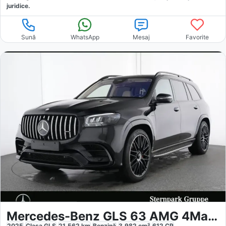
juridice.
Sună
WhatsApp
Mesaj
Favorite
Mercedes-Benz GLS 63 AMG 4Matic Ultimate
2025
Clasa GLS
21.562
km
Benzină
3.982
cm³
612
CP