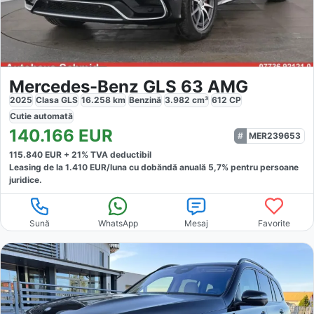
Mercedes-Benz GLS 63 AMG
2025
Clasa GLS
16.258
km
Benzină
3.982
cm³
612
CP
Cutie
automată
140.166
EUR
MER239653
115.840
EUR +
21
% TVA deductibil
Leasing de la
1.410
EUR/luna
cu dobăndă
anuală
5,7
% pentru persoane
juridice.
Sună
WhatsApp
Mesaj
Favorite