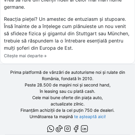
germane.
Reacția pieței? Un amestec de entuziasm și stupoare.
Însă înainte de a înțelege cum plănuieste un nou venit
să sfideze fizica și gigantul din Stuttgart sau München,
trebuie să răspundem la o întrebare esențială pentru
mulți șoferi din Europa de Est.
Citește mai departe
Prima platformă de vânzări de autoturisme noi și rulate din
România, fondată în
2010
.
Peste 28.500 de
mașini noi și second hand,
în leasing sau cu plată cash.
Cele mai bune oferte din piața auto,
actualizate zilnic.
Finanțăm achiziții de la
cel puțin 750 de
dealeri.
Următoarea ta mașină
te așteaptă aici!