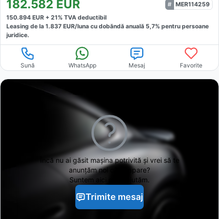
182.582
EUR
MER114259
150.894
EUR +
21
% TVA deductibil
Leasing de la
1.837
EUR/luna
cu dobăndă
anuală
5,7
% pentru persoane
juridice.
Sună
WhatsApp
Mesaj
Favorite
Încă nu ai găsit
mașina potrivită și vrei să te
anunțăm noi când apare?
Suntem aici să te ajutăm.
Trimite mesaj