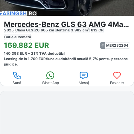
Mercedes-Benz GLS 63 AMG 4Matic Premium Plus
2025
Clasa GLS
20.605
km
Benzină
3.982
cm³
612
CP
Cutie
automată
169.882
EUR
MER232264
140.398
EUR +
21
% TVA deductibil
Leasing de la
1.709
EUR/luna
cu dobăndă
anuală
5,7
% pentru persoane
juridice.
Sună
WhatsApp
Mesaj
Favorite