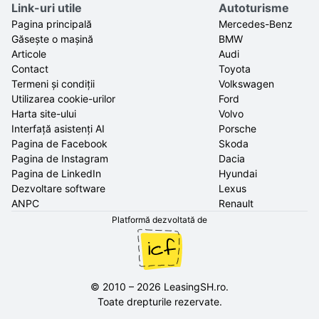
Link-uri utile
Autoturisme
Pagina principală
Mercedes-Benz
Găsește o mașină
BMW
Articole
Audi
Contact
Toyota
Termeni și condiții
Volkswagen
Utilizarea cookie-urilor
Ford
Harta site-ului
Volvo
Interfață asistenți AI
Porsche
Pagina de Facebook
Skoda
Pagina de Instagram
Dacia
Pagina de LinkedIn
Hyundai
Dezvoltare software
Lexus
ANPC
Renault
Platformă dezvoltată de
©
2010
–
2026
LeasingSH.ro
.
Toate drepturile rezervate.