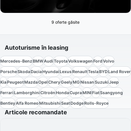
9 oferte găsite
Autoturisme în leasing
Mercedes-Benz
BMW
Audi
Toyota
Volkswagen
Ford
Volvo
Porsche
Skoda
Dacia
Hyundai
Lexus
Renault
Tesla
BYD
Land Rover
Kia
Peugeot
Mazda
Opel
Chery
Geely
MG
Nissan
Suzuki
Jeep
Ferrari
Lamborghini
Citroën
Honda
Cupra
MINI
Fiat
Ssangyong
Bentley
Alfa Romeo
Mitsubishi
Seat
Dodge
Rolls-Royce
Articole recomandate