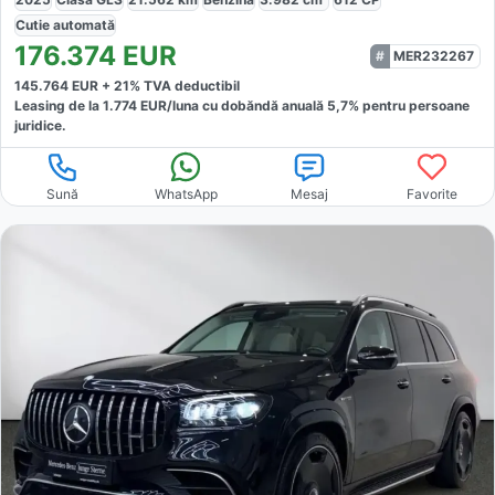
Cutie
automată
176.374
EUR
MER232267
145.764
EUR +
21
% TVA deductibil
Leasing de la
1.774
EUR/luna
cu dobăndă
anuală
5,7
% pentru persoane
juridice.
Sună
WhatsApp
Mesaj
Favorite