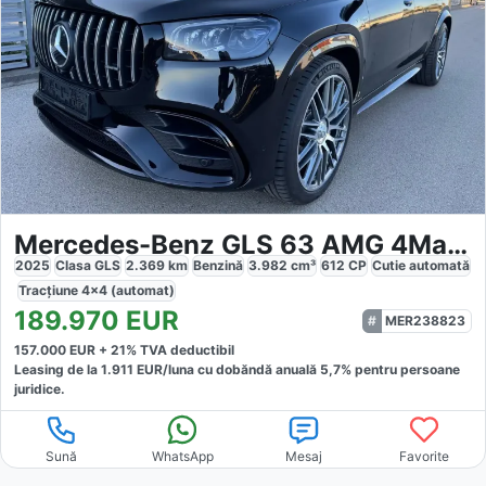
Mercedes-Benz GLS 63 AMG 4Matic
2025
Clasa GLS
2.369
km
Benzină
3.982
cm³
612
CP
Cutie
automată
Tracțiune
4x4 (automat)
189.970
EUR
MER238823
157.000
EUR +
21
% TVA deductibil
Leasing de la
1.911
EUR/luna
cu dobăndă
anuală
5,7
% pentru persoane
juridice.
Sună
WhatsApp
Mesaj
Favorite