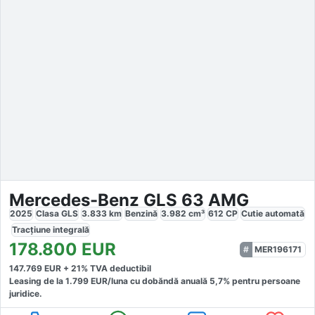
Mercedes-Benz GLS 63 AMG
2025
Clasa GLS
3.833
km
Benzină
3.982
cm³
612
CP
Cutie
automată
Tracțiune
integrală
178.800
EUR
MER196171
147.769
EUR +
21
% TVA deductibil
Leasing de la
1.799
EUR/luna
cu dobăndă
anuală
5,7
% pentru persoane
juridice.