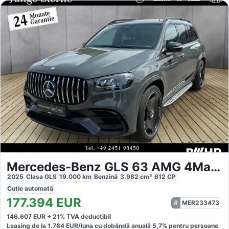
Mercedes-Benz GLS 63 AMG 4Matic
2025
Clasa GLS
19.000
km
Benzină
3.982
cm³
612
CP
Cutie
automată
177.394
EUR
MER233473
146.607
EUR +
21
% TVA deductibil
Leasing de la
1.784
EUR/luna
cu dobăndă
anuală
5,7
% pentru persoane