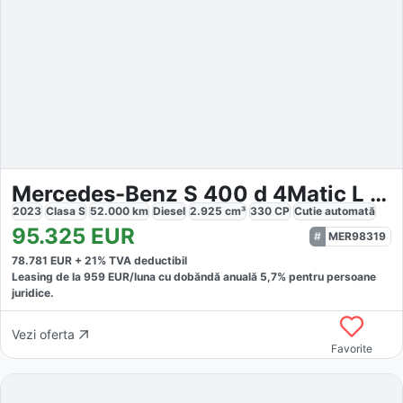
Mercedes-Benz S 400 d 4Matic L AMG Line *Pano *Headup *Sitzbel
2023
Clasa S
52.000
km
Diesel
2.925
cm³
330
CP
Cutie
automată
95.325
EUR
MER98319
78.781
EUR +
21
% TVA deductibil
Leasing de la
959
EUR/luna
cu dobăndă
anuală
5,7
% pentru persoane
juridice.
Vezi oferta
Favorite