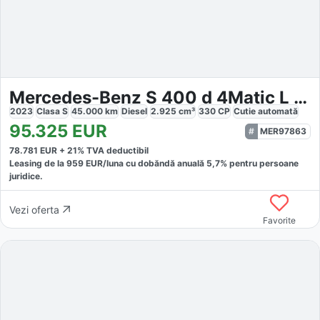
Mercedes-Benz S 400 d 4Matic L AMG Line *Pano *Headup *Sitzkli
2023
Clasa S
45.000
km
Diesel
2.925
cm³
330
CP
Cutie
automată
95.325
EUR
MER97863
78.781
EUR +
21
% TVA deductibil
Leasing de la
959
EUR/luna
cu dobăndă
anuală
5,7
% pentru persoane
juridice.
Vezi oferta
Favorite