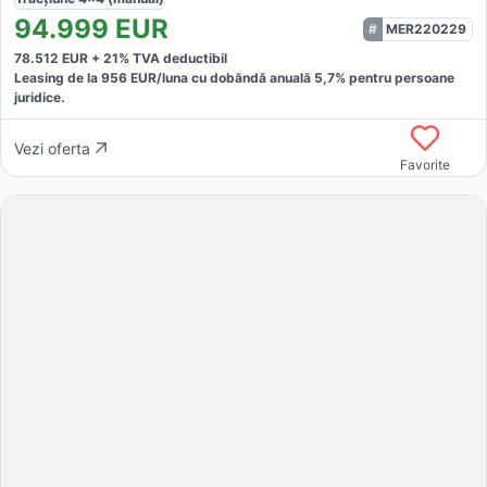
94.999
EUR
MER220229
78.512
EUR +
21
% TVA deductibil
Leasing de la
956
EUR/luna
cu dobăndă
anuală
5,7
% pentru persoane
juridice.
Vezi oferta
Favorite