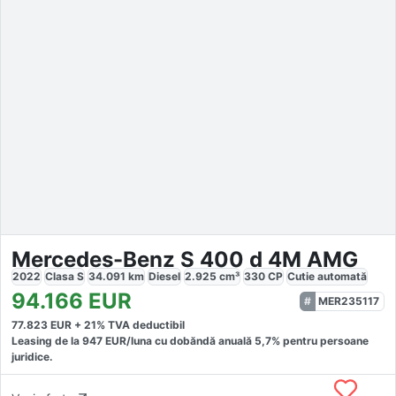
Mercedes-Benz S 400 d 4M AMG
2022
Clasa S
34.091
km
Diesel
2.925
cm³
330
CP
Cutie
automată
94.166
EUR
MER235117
77.823
EUR +
21
% TVA deductibil
Leasing de la
947
EUR/luna
cu dobăndă
anuală
5,7
% pentru persoane
juridice.