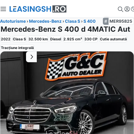
Autoturisme
›
Mercedes-Benz
›
Clasa S
›
S 400
MER95825
Mercedes-Benz S 400 d 4MATIC Aut
2022
Clasa S
32.500
km
Diesel
2.925
cm³
330
CP
Cutie
automată
Tracțiune
integrală