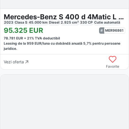
Mercedes-Benz S 400 d 4Matic L AMG Line *Pano *Headup *Sitzkli
2023
Clasa S
45.000
km
Diesel
2.925
cm³
330
CP
Cutie
automată
95.325
EUR
MER96861
78.781
EUR +
21
% TVA deductibil
Leasing de la
959
EUR/luna
cu dobăndă
anuală
5,7
% pentru persoane
juridice.
Vezi oferta
Favorite