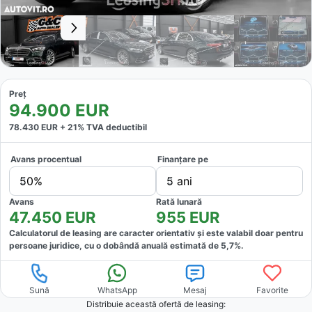
Preț
94.900
EUR
78.430
EUR +
21
% TVA deductibil
Avans procentual
Finanțare pe
50%
5 ani
Avans
Rată lunară
47.450
EUR
955
EUR
Calculatorul de leasing are caracter orientativ și este valabil doar pentru
persoane juridice, cu o dobândă anuală estimată de
5,7
%.
Sună
WhatsApp
Mesaj
Favorite
Distribuie această ofertă
de leasing
: