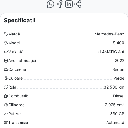
Specificații
Marcă
Mercedes-Benz
Model
S 400
Variantă
d 4MATIC Aut
Anul fabricației
2022
Caroserie
Sedan
Culoare
Verde
Rulaj
32.500 km
Combustibil
Diesel
Cilindree
2.925 cm³
Putere
330 CP
Transmisie
Automată