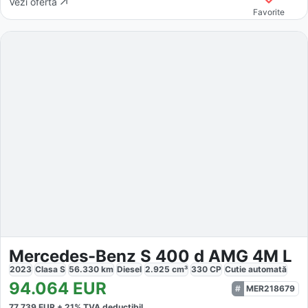
Vezi oferta
Favorite
Mercedes-Benz S 400 d AMG 4M L
2023
Clasa S
56.330
km
Diesel
2.925
cm³
330
CP
Cutie
automată
94.064
EUR
MER218679
77.739
EUR +
21
% TVA deductibil