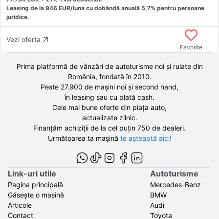
Leasing de la
946
EUR/luna
cu dobăndă
anuală
5,7
% pentru persoane
juridice.
Vezi oferta
Favorite
Prima platformă de vânzări de autoturisme noi și rulate din
România, fondată în
2010
.
Peste 27.900 de
mașini noi și second hand,
în leasing sau cu plată cash.
Cele mai bune oferte din piața auto,
actualizate zilnic.
Finanțăm achiziții de la
cel puțin 750 de
dealeri.
Următoarea ta mașină
te așteaptă aici!
Link-uri utile
Autoturisme
Pagina principală
Mercedes-Benz
Găsește o mașină
BMW
Articole
Audi
Contact
Toyota