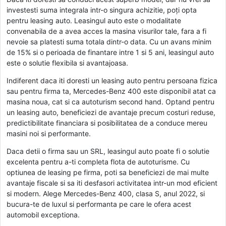
investesti suma integrala intr-o singura achizitie, poți opta
pentru leasing auto. Leasingul auto este o modalitate
convenabila de a avea acces la masina visurilor tale, fara a fi
nevoie sa platesti suma totala dintr-o data. Cu un avans minim
de 15% si o perioada de finantare intre 1 si 5 ani, leasingul auto
este o solutie flexibila si avantajoasa.
Indiferent daca iti doresti un leasing auto pentru persoana fizica
sau pentru firma ta, Mercedes-Benz 400 este disponibil atat ca
masina noua, cat si ca autoturism second hand. Optand pentru
un leasing auto, beneficiezi de avantaje precum costuri reduse,
predictibilitate financiara si posibilitatea de a conduce mereu
masini noi si performante.
Daca detii o firma sau un SRL, leasingul auto poate fi o solutie
excelenta pentru a-ti completa flota de autoturisme. Cu
optiunea de leasing pe firma, poti sa beneficiezi de mai multe
avantaje fiscale si sa iti desfasori activitatea intr-un mod eficient
si modern. Alege Mercedes-Benz 400, clasa S, anul 2022, si
bucura-te de luxul si performanta pe care le ofera acest
automobil exceptiona.