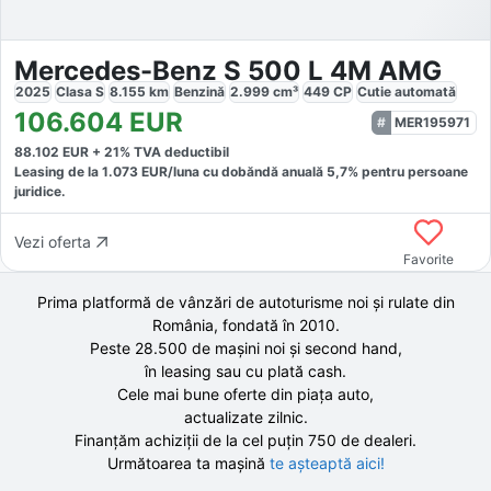
Mercedes-Benz S 500 L 4M AMG
2025
Clasa S
8.155
km
Benzină
2.999
cm³
449
CP
Cutie
automată
106.604
EUR
MER195971
88.102
EUR +
21
% TVA deductibil
Leasing de la
1.073
EUR/luna
cu dobăndă
anuală
5,7
% pentru persoane
juridice.
Vezi oferta
Favorite
Prima platformă de vânzări de autoturisme noi și rulate din
România, fondată în
2010
.
Peste 28.500 de
mașini noi și second hand,
în leasing sau cu plată cash.
Cele mai bune oferte din piața auto,
actualizate zilnic.
Finanțăm achiziții de la
cel puțin 750 de
dealeri.
Următoarea ta mașină
te așteaptă aici!