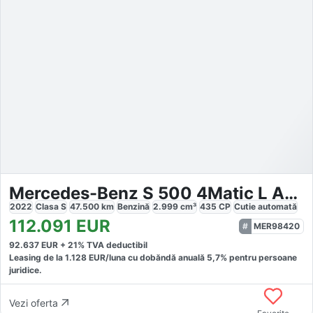
Mercedes-Benz S 500 4Matic L AMG Line *Pano *Burmester *Headup
2022
Clasa S
47.500
km
Benzină
2.999
cm³
435
CP
Cutie
automată
112.091
EUR
MER98420
92.637
EUR +
21
% TVA deductibil
Leasing de la
1.128
EUR/luna
cu dobăndă
anuală
5,7
% pentru persoane
juridice.
Vezi oferta