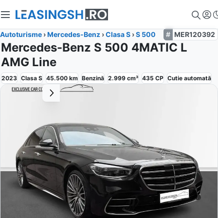
Autoturisme
›
Mercedes-Benz
›
Clasa S
›
S 500
MER120392
Mercedes-Benz S 500 4MATIC L
AMG Line
2023
Clasa S
45.500
km
Benzină
2.999
cm³
435
CP
Cutie
automată