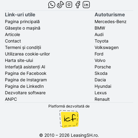
Link-uri utile
Autoturisme
Pagina principală
Mercedes-Benz
Găsește o mașină
BMW
Articole
Audi
Contact
Toyota
Termeni și condiții
Volkswagen
Utilizarea cookie-urilor
Ford
Harta site-ului
Volvo
Interfață asistenți AI
Porsche
Pagina de Facebook
Skoda
Pagina de Instagram
Dacia
Pagina de LinkedIn
Hyundai
Dezvoltare software
Lexus
ANPC
Renault
Platformă dezvoltată de
©
2010
–
2026
LeasingSH.ro
.