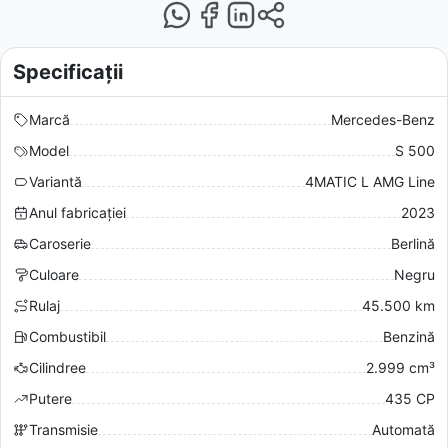
Specificații
Marcă
Mercedes-Benz
Model
S 500
Variantă
4MATIC L AMG Line
Anul fabricației
2023
Caroserie
Berlină
Culoare
Negru
Rulaj
45.500 km
Combustibil
Benzină
Cilindree
2.999 cm³
Putere
435 CP
Transmisie
Automată