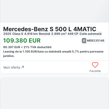
Mercedes-Benz S 500 L 4MATIC
2025
Clasa S
4.916
km
Benzină
2.999
cm³
449
CP
Cutie
automată
109.380
EUR
MER235146
90.397
EUR +
21
% TVA deductibil
Leasing de la
1.100
EUR/luna
cu dobăndă
anuală
5,7
% pentru persoane
juridice.
Vezi oferta
Favorite