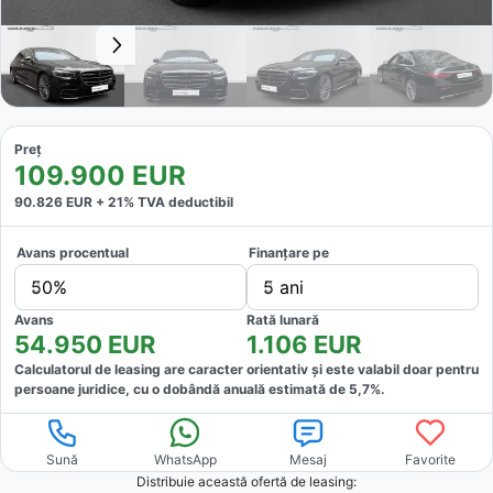
Preț
109.900
EUR
90.826
EUR +
21
% TVA deductibil
Avans procentual
Finanțare pe
50%
5 ani
Avans
Rată lunară
54.950
EUR
1.106
EUR
Calculatorul de leasing are caracter orientativ și este valabil doar pentru
persoane juridice, cu o dobândă anuală estimată de
5,7
%.
Sună
WhatsApp
Mesaj
Favorite
Distribuie această ofertă
de leasing
: