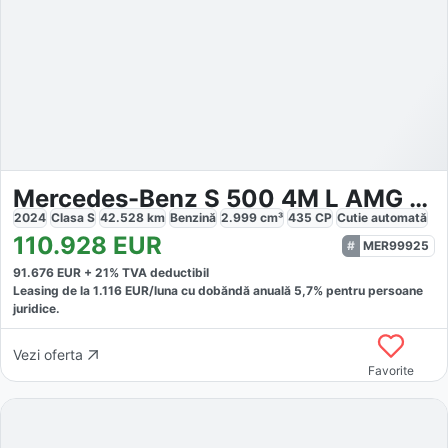
Mercedes-Benz S 500 4M L AMG Sport Pano Chauff Fond Entert Mas
2024
Clasa S
42.528
km
Benzină
2.999
cm³
435
CP
Cutie
automată
110.928
EUR
MER99925
91.676
EUR +
21
% TVA deductibil
Leasing de la
1.116
EUR/luna
cu dobăndă
anuală
5,7
% pentru persoane
juridice.
Vezi oferta
Favorite