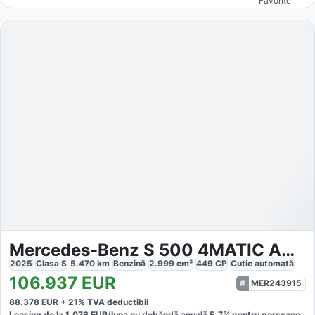
Favorite
Mercedes-Benz S 500 4MATIC AMG-Sport
2025
Clasa S
5.470
km
Benzină
2.999
cm³
449
CP
Cutie
automată
106.937
EUR
MER243915
88.378
EUR +
21
% TVA deductibil
Leasing de la
1.076
EUR/luna
cu dobăndă
anuală
5,7
% pentru persoane