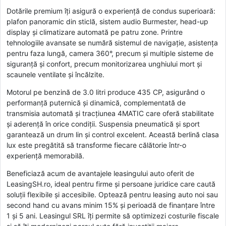
Dotările premium îți asigură o experiență de condus superioară:
plafon panoramic din sticlă, sistem audio Burmester, head-up
display și climatizare automată pe patru zone. Printre
tehnologiile avansate se numără sistemul de navigație, asistența
pentru faza lungă, camera 360°, precum și multiple sisteme de
siguranță și confort, precum monitorizarea unghiului mort și
scaunele ventilate și încălzite.
Motorul pe benzină de 3.0 litri produce 435 CP, asigurând o
performanță puternică și dinamică, complementată de
transmisia automată și tracțiunea 4MATIC care oferă stabilitate
și aderență în orice condiții. Suspensia pneumatică și sport
garantează un drum lin și control excelent. Această berlină clasa
lux este pregătită să transforme fiecare călătorie într-o
experiență memorabilă.
Beneficiază acum de avantajele leasingului auto oferit de
LeasingSH.ro, ideal pentru firme și persoane juridice care caută
soluții flexibile și accesibile. Optează pentru leasing auto noi sau
second hand cu avans minim 15% și perioadă de finanțare între
1 și 5 ani. Leasingul SRL îți permite să optimizezi costurile fiscale