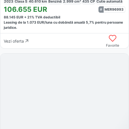
2023
Clasa S
40.610
km
Benzină
2.999
cm³
435
CP
Cutie
automată
106.655
EUR
MER96993
88.145
EUR +
21
% TVA deductibil
Leasing de la
1.073
EUR/luna
cu dobăndă
anuală
5,7
% pentru persoane
juridice.
Vezi oferta
Favorite