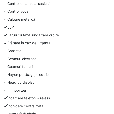
Control dinamic al șasiului
Control vocal
Culoare metalică
ESP
Faruri cu faza lungă fără orbire
Frânare în caz de urgență
Garanție
Geamuri electrice
Geamuri fumurii
Hayon portbagaj electric
Head up display
Immobilizer
Încărcare telefon wireless
Închidere centralizată
Intrare fără cheie