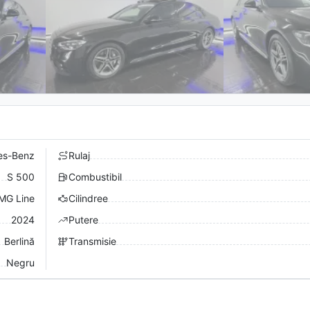
es-Benz
Rulaj
S 500
Combustibil
MG Line
Cilindree
2024
Putere
Berlină
Transmisie
Negru