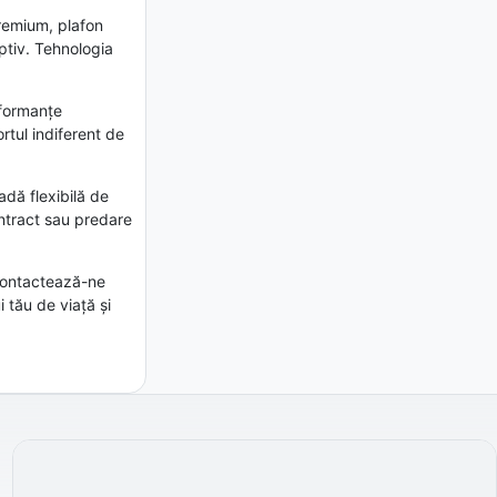
premium, plafon
ptiv. Tehnologia
rformanțe
rtul indiferent de
adă flexibilă de
contract sau predare
 Contactează-ne
 tău de viață și