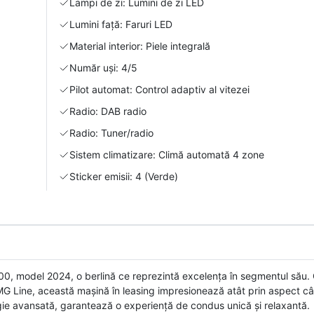
Lampi de zi: Lumini de zi LED
Lumini față: Faruri LED
Material interior: Piele integrală
Număr uși: 4/5
Pilot automat: Control adaptiv al vitezei
Radio: DAB radio
Radio: Tuner/radio
Sistem climatizare: Climă automată 4 zone
Sticker emisii: 4 (Verde)
0, model 2024, o berlină ce reprezintă excelența în segmentul său.
AMG Line, această mașină în leasing impresionează atât prin aspect cât
logie avansată, garantează o experiență de condus unică și relaxantă.