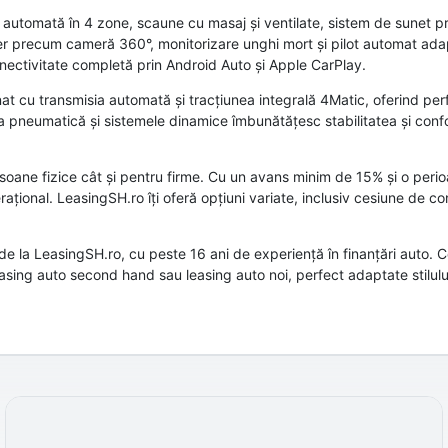
re automată în 4 zone, scaune cu masaj și ventilate, sistem de sunet 
er precum cameră 360°, monitorizare unghi mort și pilot automat ada
onectivitate completă prin Android Auto și Apple CarPlay.
at cu transmisia automată și tracțiunea integrală 4Matic, oferind pe
a pneumatică și sistemele dinamice îmbunătățesc stabilitatea și confo
soane fizice cât și pentru firme. Cu un avans minim de 15% și o perio
perațional. LeasingSH.ro îți oferă opțiuni variate, inclusiv cesiune de 
or de la LeasingSH.ro, cu peste 16 ani de experiență în finanțări auto.
asing auto second hand sau leasing auto noi, perfect adaptate stilului