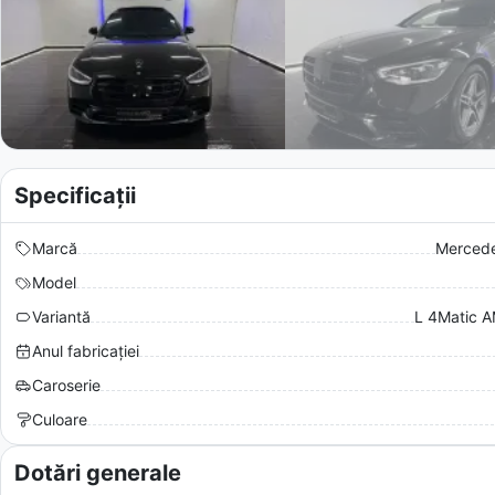
Specificații
Marcă
Merced
Model
Variantă
L 4Matic A
Anul fabricației
Caroserie
Culoare
Dotări generale