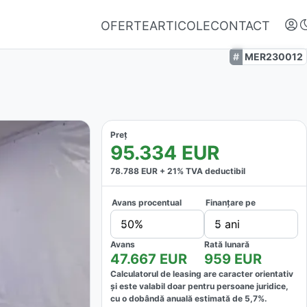
OFERTE
ARTICOLE
CONTACT
MER230012
Preț
95.334
EUR
78.788
EUR +
21
% TVA deductibil
Avans procentual
Finanțare pe
Autentifică-te
50%
5 ani
Nu ai oferte favorite
Avans
Rată lunară
47.667
EUR
959
EUR
Calculatorul de leasing are caracter orientativ
și este valabil doar pentru persoane juridice,
cu o dobândă anuală estimată de
5,7
%.