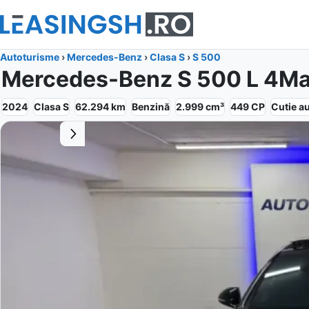
Autoturisme
›
Mercedes-Benz
›
Clasa S
›
S 500
Mercedes-Benz S 500 L 4Ma
2024
Clasa S
62.294
km
Benzină
2.999
cm³
449
CP
Cutie
a