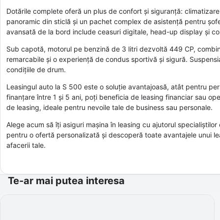
Dotările complete oferă un plus de confort și siguranță: climatiza
panoramic din sticlă și un pachet complex de asistență pentru șof
avansată de la bord include ceasuri digitale, head-up display și c
Sub capotă, motorul pe benzină de 3 litri dezvoltă 449 CP, combin
remarcabile și o experiență de condus sportivă și sigură. Suspensi
condițiile de drum.
Leasingul auto la S 500 este o soluție avantajoasă, atât pentru per
finanțare între 1 și 5 ani, poți beneficia de leasing financiar sau o
de leasing, ideale pentru nevoile tale de business sau personale.
Alege acum să îți asiguri mașina în leasing cu ajutorul specialiștil
pentru o ofertă personalizată și descoperă toate avantajele unui le
afacerii tale.
Te-ar mai putea interesa