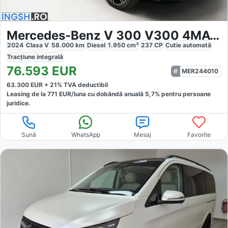
Mercedes-Benz V 300 V300 4MATIC AMG
2024
Clasa V
58.000
km
Diesel
1.950
cm³
237
CP
Cutie
automată
Tracțiune
integrală
76.593
EUR
MER244010
63.300
EUR +
21
% TVA deductibil
Leasing de la
771
EUR/luna
cu dobăndă
anuală
5,7
% pentru persoane
juridice.
Sună
WhatsApp
Mesaj
Favorite