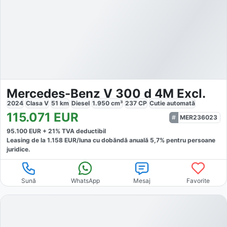
Mercedes-Benz V 300 d 4M Excl.
2024
Clasa V
51
km
Diesel
1.950
cm³
237
CP
Cutie
automată
115.071
EUR
MER236023
95.100
EUR +
21
% TVA deductibil
Leasing de la
1.158
EUR/luna
cu dobăndă
anuală
5,7
% pentru persoane
juridice.
Sună
WhatsApp
Mesaj
Favorite