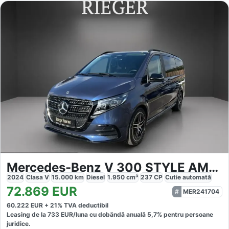
Mercedes-Benz V 300 STYLE AMG 360 AHK Totwinkel Lordose
2024
Clasa V
15.000
km
Diesel
1.950
cm³
237
CP
Cutie
automată
72.869
EUR
MER241704
60.222
EUR +
21
% TVA deductibil
Leasing de la
733
EUR/luna
cu dobăndă
anuală
5,7
% pentru persoane
juridice.