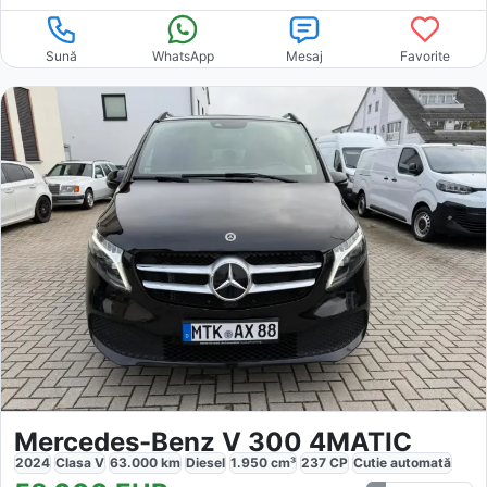
Sună
WhatsApp
Mesaj
Favorite
Mercedes-Benz V 300 4MATIC
2024
Clasa V
63.000
km
Diesel
1.950
cm³
237
CP
Cutie
automată