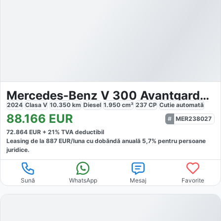
Mercedes-Benz V 300 Avantgarde 4x4
2024
Clasa V
10.350
km
Diesel
1.950
cm³
237
CP
Cutie
automată
88.166
EUR
MER238027
72.864
EUR +
21
% TVA deductibil
Leasing de la
887
EUR/luna
cu dobăndă
anuală
5,7
% pentru persoane
juridice.
Sună
WhatsApp
Mesaj
Favorite