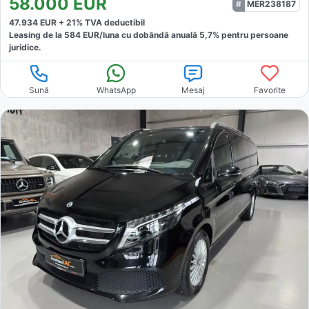
58.000
EUR
MER238187
47.934
EUR +
21
% TVA deductibil
Leasing de la
584
EUR/luna
cu dobăndă
anuală
5,7
% pentru persoane
juridice.
Sună
WhatsApp
Mesaj
Favorite