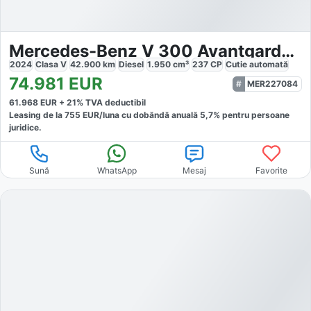
Mercedes-Benz V 300 Avantgarde extralong 4x4
2024
Clasa V
42.900
km
Diesel
1.950
cm³
237
CP
Cutie
automată
74.981
EUR
MER227084
61.968
EUR +
21
% TVA deductibil
Leasing de la
755
EUR/luna
cu dobăndă
anuală
5,7
% pentru persoane
juridice.
Sună
WhatsApp
Mesaj
Favorite