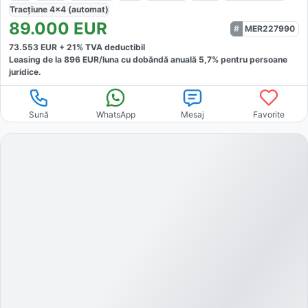
Tracțiune
4x4 (automat)
89.000
EUR
MER227990
73.553
EUR +
21
% TVA deductibil
Leasing de la
896
EUR/luna
cu dobăndă
anuală
5,7
% pentru persoane
juridice.
Sună
WhatsApp
Mesaj
Favorite