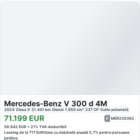
Mercedes-Benz V 300 d 4M
2024
Clasa V
21.441
km
Diesel
1.950
cm³
237
CP
Cutie
automată
71.199
EUR
MER226362
58.842
EUR +
21
% TVA deductibil
Leasing de la
717
EUR/luna
cu dobăndă
anuală
5,7
% pentru persoane
juridice.