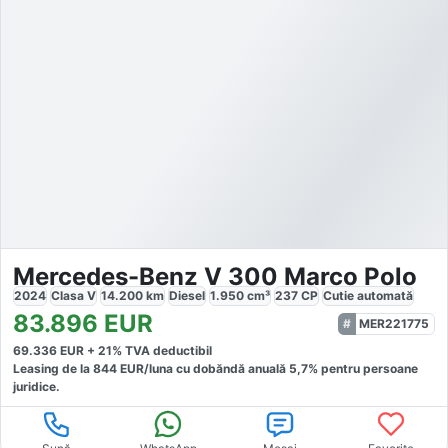
Mercedes-Benz V 300 Marco Polo
2024
Clasa V
14.200
km
Diesel
1.950
cm³
237
CP
Cutie
automată
83.896
EUR
MER221775
69.336
EUR +
21
% TVA deductibil
Leasing de la
844
EUR/luna
cu dobăndă
anuală
5,7
% pentru persoane
juridice.