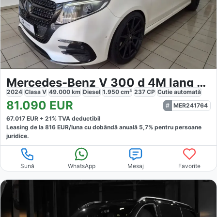
Mercedes-Benz V 300 d 4M lang AMG Exclusive
2024
Clasa V
49.000
km
Diesel
1.950
cm³
237
CP
Cutie
automată
81.090
EUR
MER241764
67.017
EUR +
21
% TVA deductibil
Leasing de la
816
EUR/luna
cu dobăndă
anuală
5,7
% pentru persoane
juridice.
Sună
WhatsApp
Mesaj
Favorite