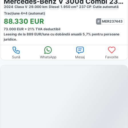
Mercedes-Benz V 300d Combi 237 CP AWD 9AT AVANTGARDE
2024
Clasa V
29.000
km
Diesel
1.950
cm³
237
CP
Cutie
automată
Tracțiune
4x4 (automat)
88.330
EUR
MER237443
73.000
EUR +
21
% TVA deductibil
Leasing de la
889
EUR/luna
cu dobăndă
anuală
5,7
% pentru persoane
juridice.
Sună
WhatsApp
Mesaj
Favorite