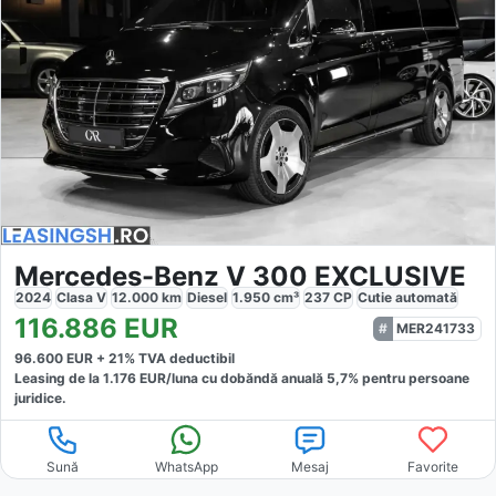
Mercedes-Benz V 300 EXCLUSIVE
2024
Clasa V
12.000
km
Diesel
1.950
cm³
237
CP
Cutie
automată
116.886
EUR
MER241733
96.600
EUR +
21
% TVA deductibil
Leasing de la
1.176
EUR/luna
cu dobăndă
anuală
5,7
% pentru persoane
juridice.
Sună
WhatsApp
Mesaj
Favorite