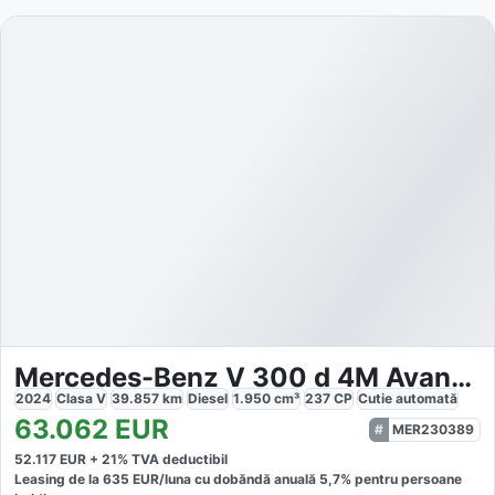
Mercedes-Benz V 300 d 4M Avantgarde
2024
Clasa V
39.857
km
Diesel
1.950
cm³
237
CP
Cutie
automată
63.062
EUR
MER230389
52.117
EUR +
21
% TVA deductibil
Leasing de la
635
EUR/luna
cu dobăndă
anuală
5,7
% pentru persoane