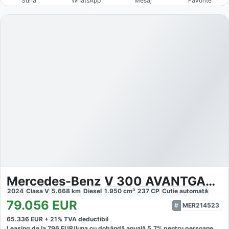
Sună
WhatsApp
Mesaj
Favorite
Mercedes-Benz V 300 AVANTGARDE
2024
Clasa V
5.668
km
Diesel
1.950
cm³
237
CP
Cutie
automată
79.056
EUR
MER214523
65.336
EUR +
21
% TVA deductibil
Leasing de la
796
EUR/luna
cu dobăndă
anuală
5,7
% pentru persoane