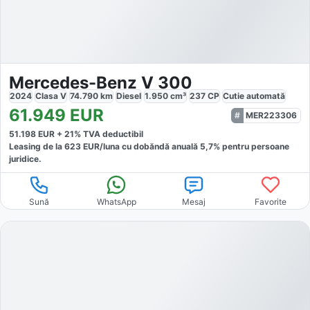
Mercedes-Benz V 300
2024
Clasa V
74.790
km
Diesel
1.950
cm³
237
CP
Cutie
automată
61.949
EUR
MER223306
51.198
EUR +
21
% TVA deductibil
Leasing de la
623
EUR/luna
cu dobăndă
anuală
5,7
% pentru persoane
juridice.
Sună
WhatsApp
Mesaj
Favorite