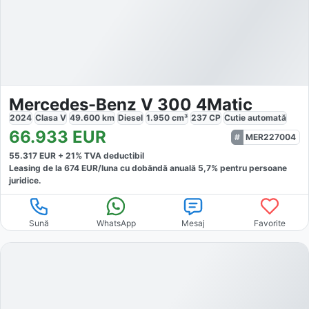
Mercedes-Benz V 300 4Matic
2024
Clasa V
49.600
km
Diesel
1.950
cm³
237
CP
Cutie
automată
66.933
EUR
MER227004
55.317
EUR +
21
% TVA deductibil
Leasing de la
674
EUR/luna
cu dobăndă
anuală
5,7
% pentru persoane
juridice.
Sună
WhatsApp
Mesaj
Favorite