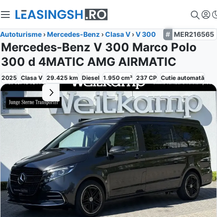
Autoturisme
›
Mercedes-Benz
›
Clasa V
›
V 300
MER216565
Mercedes-Benz V 300 Marco Polo
300 d 4MATIC AMG AIRMATIC
2025
Clasa V
29.425
km
Diesel
1.950
cm³
237
CP
Cutie
automată