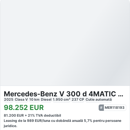
Mercedes-Benz V 300 d 4MATIC AMG
2025
Clasa V
10
km
Diesel
1.950
cm³
237
CP
Cutie
automată
98.252
EUR
MER118193
81.200
EUR +
21
% TVA deductibil
Leasing de la
989
EUR/luna
cu dobăndă
anuală
5,7
% pentru persoane
juridice.