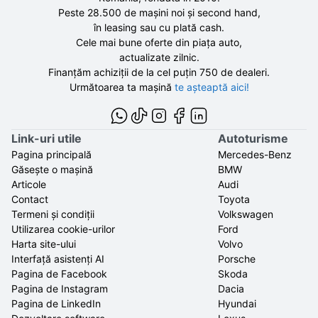
Peste 28.500 de
mașini noi și second hand,
în leasing sau cu plată cash.
Cele mai bune oferte din piața auto,
actualizate zilnic.
Finanțăm achiziții de la
cel puțin 750 de
dealeri.
Următoarea ta mașină
te așteaptă aici!
Link-uri utile
Autoturisme
Pagina principală
Mercedes-Benz
Găsește o mașină
BMW
Articole
Audi
Contact
Toyota
Termeni și condiții
Volkswagen
Utilizarea cookie-urilor
Ford
Harta site-ului
Volvo
Interfață asistenți AI
Porsche
Pagina de Facebook
Skoda
Pagina de Instagram
Dacia
Pagina de LinkedIn
Hyundai