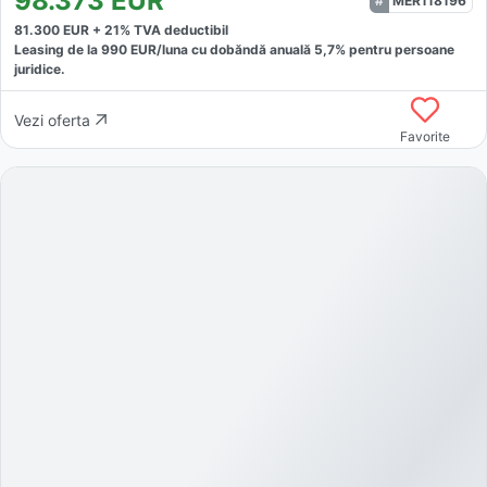
98.373
EUR
MER118196
81.300
EUR +
21
% TVA deductibil
Leasing de la
990
EUR/luna
cu dobăndă
anuală
5,7
% pentru persoane
juridice.
Vezi oferta
Favorite