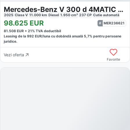
Mercedes-Benz V 300 d 4MATIC AVANTGARDE AMG Line
2025
Clasa V
11.000
km
Diesel
1.950
cm³
237
CP
Cutie
automată
98.625
EUR
MER236621
81.508
EUR +
21
% TVA deductibil
Leasing de la
992
EUR/luna
cu dobăndă
anuală
5,7
% pentru persoane
juridice.
Vezi oferta
Favorite