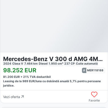
Mercedes-Benz V 300 d AMG 4MATIC extralang facelift
2024
Clasa V
7.464
km
Diesel
1.950
cm³
237
CP
Cutie
automată
98.252
EUR
MER118188
81.200
EUR +
21
% TVA deductibil
Leasing de la
989
EUR/luna
cu dobăndă
anuală
5,7
% pentru persoane
juridice.
Vezi oferta
Favorite