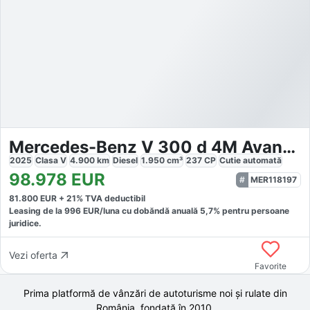
Mercedes-Benz V 300 d 4M Avantgarde Lang AMG
2025
Clasa V
4.900
km
Diesel
1.950
cm³
237
CP
Cutie
automată
98.978
EUR
MER118197
81.800
EUR +
21
% TVA deductibil
Leasing de la
996
EUR/luna
cu dobăndă
anuală
5,7
% pentru persoane
juridice.
Vezi oferta
Favorite
Prima platformă de vânzări de autoturisme noi și rulate din
România, fondată în
2010
.