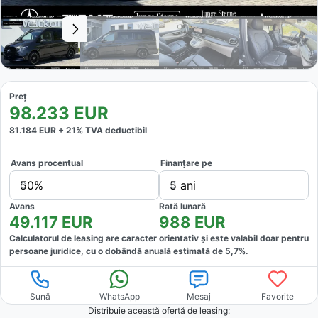
Preț
98.233
EUR
81.184
EUR +
21
% TVA deductibil
Avans procentual
Finanțare pe
50%
5 ani
Avans
Rată lunară
49.117
EUR
988
EUR
Calculatorul de leasing are caracter orientativ și este valabil doar pentru
persoane juridice, cu o dobândă anuală estimată de
5,7
%.
Sună
WhatsApp
Mesaj
Favorite
Distribuie această ofertă
de leasing
: