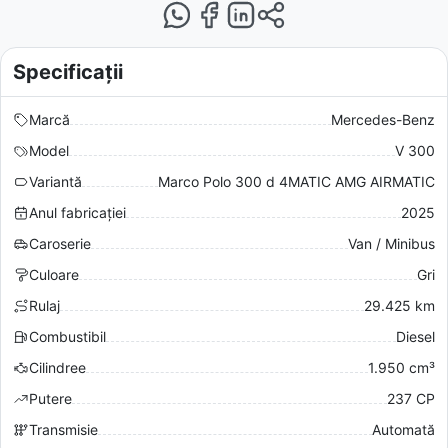
Specificații
Marcă
Mercedes-Benz
Model
V 300
Variantă
Marco Polo 300 d 4MATIC AMG AIRMATIC
Anul fabricației
2025
Caroserie
Van / Minibus
Culoare
Gri
Rulaj
29.425 km
Combustibil
Diesel
Cilindree
1.950 cm³
Putere
237 CP
Transmisie
Automată