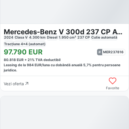
Mercedes-Benz V 300d 237 CP AWD 9AT Horizon
2024
Clasa V
4.300
km
Diesel
1.950
cm³
237
CP
Cutie
automată
Tracțiune
4x4 (automat)
97.790
EUR
MER237816
80.818
EUR +
21
% TVA deductibil
Leasing de la
984
EUR/luna
cu dobăndă
anuală
5,7
% pentru persoane
juridice.
Vezi oferta
Favorite