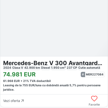
Mercedes-Benz V 300 Avantgarde extralong 4x4
2024
Clasa V
42.900
km
Diesel
1.950
cm³
237
CP
Cutie
automată
74.981
EUR
MER227084
61.968
EUR +
21
% TVA deductibil
Leasing de la
755
EUR/luna
cu dobăndă
anuală
5,7
% pentru persoane
juridice.
Vezi oferta
Favorite