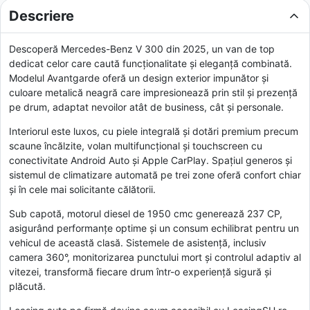
Descriere
Descoperă Mercedes-Benz V 300 din 2025, un van de top
dedicat celor care caută funcționalitate și eleganță combinată.
Modelul Avantgarde oferă un design exterior impunător și
culoare metalică neagră care impresionează prin stil și prezență
pe drum, adaptat nevoilor atât de business, cât și personale.
Interiorul este luxos, cu piele integrală și dotări premium precum
scaune încălzite, volan multifuncțional și touchscreen cu
conectivitate Android Auto și Apple CarPlay. Spațiul generos și
sistemul de climatizare automată pe trei zone oferă confort chiar
și în cele mai solicitante călătorii.
Sub capotă, motorul diesel de 1950 cmc generează 237 CP,
asigurând performanțe optime și un consum echilibrat pentru un
vehicul de această clasă. Sistemele de asistență, inclusiv
camera 360°, monitorizarea punctului mort și controlul adaptiv al
vitezei, transformă fiecare drum într-o experiență sigură și
plăcută.