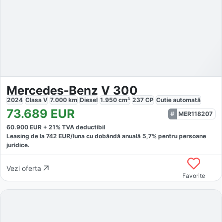
Mercedes-Benz V 300
2024
Clasa V
7.000
km
Diesel
1.950
cm³
237
CP
Cutie
automată
73.689
EUR
MER118207
60.900
EUR +
21
% TVA deductibil
Leasing de la
742
EUR/luna
cu dobăndă
anuală
5,7
% pentru persoane
juridice.
Vezi oferta
Favorite