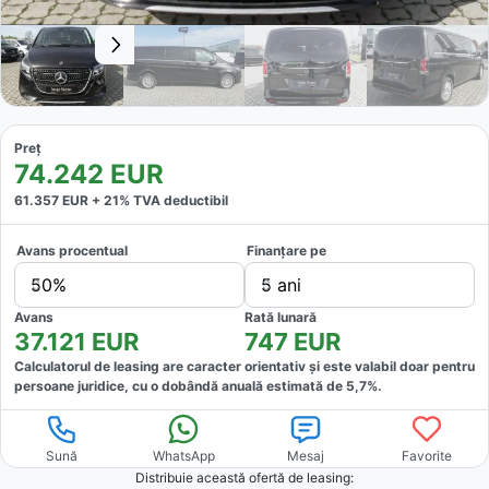
Preț
74.242
EUR
61.357
EUR +
21
% TVA deductibil
Avans procentual
Finanțare pe
50%
5 ani
Avans
Rată lunară
37.121
EUR
747
EUR
Calculatorul de leasing are caracter orientativ și este valabil doar pentru
persoane juridice, cu o dobândă anuală estimată de
5,7
%.
Sună
WhatsApp
Mesaj
Favorite
Distribuie această ofertă
de leasing
: