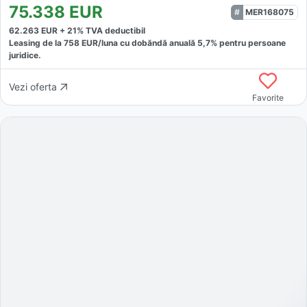
75.338
EUR
MER168075
62.263
EUR +
21
% TVA deductibil
Leasing de la
758
EUR/luna
cu dobăndă
anuală
5,7
% pentru persoane
juridice.
Vezi oferta
Favorite