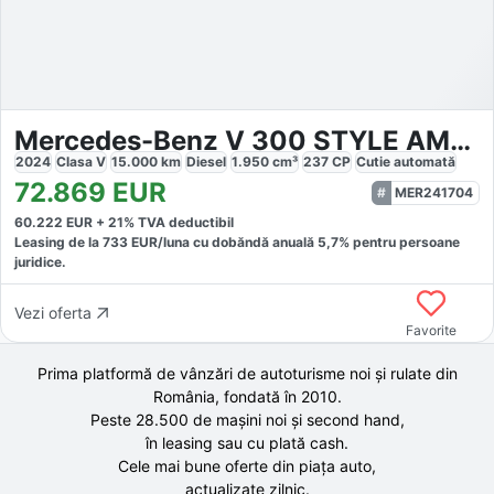
Mercedes-Benz V 300 STYLE AMG 360 AHK Totwinkel Lordose
2024
Clasa V
15.000
km
Diesel
1.950
cm³
237
CP
Cutie
automată
72.869
EUR
MER241704
60.222
EUR +
21
% TVA deductibil
Leasing de la
733
EUR/luna
cu dobăndă
anuală
5,7
% pentru persoane
juridice.
Vezi oferta
Favorite
Prima platformă de vânzări de autoturisme noi și rulate din
România, fondată în
2010
.
Peste 28.500 de
mașini noi și second hand,
în leasing sau cu plată cash.
Cele mai bune oferte din piața auto,
actualizate zilnic.