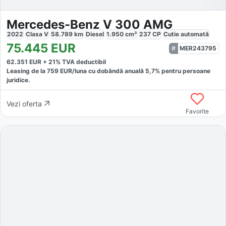
Mercedes-Benz V 300 AMG
2022
Clasa V
58.789
km
Diesel
1.950
cm³
237
CP
Cutie
automată
75.445
EUR
MER243795
62.351
EUR +
21
% TVA deductibil
Leasing de la
759
EUR/luna
cu dobăndă
anuală
5,7
% pentru persoane
juridice.
Vezi oferta
Favorite