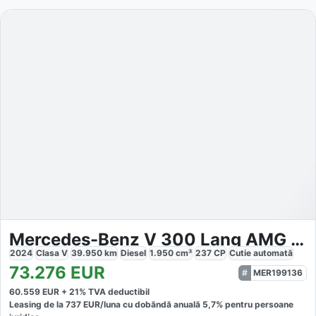
Mercedes-Benz V 300 Lang AMG Allrad AHK 2.5t Panorama
2024
Clasa V
39.950
km
Diesel
1.950
cm³
237
CP
Cutie
automată
73.276
EUR
MER199136
60.559
EUR +
21
% TVA deductibil
Leasing de la
737
EUR/luna
cu dobăndă
anuală
5,7
% pentru persoane