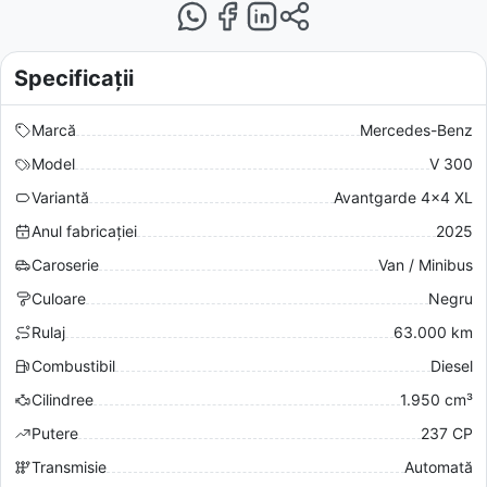
Specificații
Marcă
Mercedes-Benz
Model
V 300
Variantă
Avantgarde 4x4 XL
Anul fabricației
2025
Caroserie
Van / Minibus
Culoare
Negru
Rulaj
63.000 km
Combustibil
Diesel
Cilindree
1.950 cm³
Putere
237 CP
Transmisie
Automată