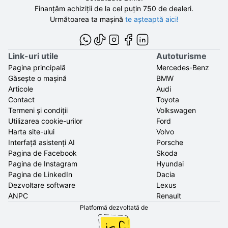
Finanțăm achiziții de la
cel puțin 750 de
dealeri.
Următoarea ta mașină
te așteaptă aici!
Link-uri utile
Autoturisme
Pagina principală
Mercedes-Benz
Găsește o mașină
BMW
Articole
Audi
Contact
Toyota
Termeni și condiții
Volkswagen
Utilizarea cookie-urilor
Ford
Harta site-ului
Volvo
Interfață asistenți AI
Porsche
Pagina de Facebook
Skoda
Pagina de Instagram
Hyundai
Pagina de LinkedIn
Dacia
Dezvoltare software
Lexus
ANPC
Renault
Platformă dezvoltată de