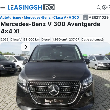
Autoturisme
›
Mercedes-Benz
›
Clasa V
›
V 300
MER211029
Mercedes-Benz V 300 Avantgarde
4x4 XL
2025
Clasa V
63.000
km
Diesel
1.950
cm³
237
CP
Cutie
automată