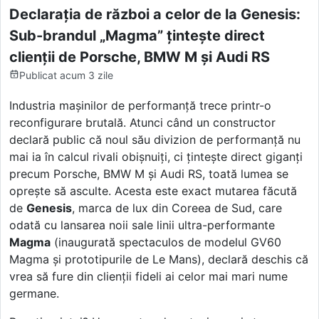
Declarația de război a celor de la Genesis:
Sub-brandul „Magma” țintește direct
clienții de Porsche, BMW M și Audi RS
Publicat
acum 3 zile
Industria mașinilor de performanță trece printr-o
reconfigurare brutală. Atunci când un constructor
declară public că noul său divizion de performanță nu
mai ia în calcul rivali obișnuiți, ci țintește direct giganți
precum Porsche, BMW M și Audi RS, toată lumea se
oprește să asculte. Acesta este exact mutarea făcută
de
Genesis
, marca de lux din Coreea de Sud, care
odată cu lansarea noii sale linii ultra-performante
Magma
(inaugurată spectaculos de modelul GV60
Magma și prototipurile de Le Mans), declară deschis că
vrea să fure din clienții fideli ai celor mai mari nume
germane.