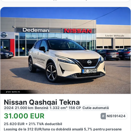
Nissan Qashqai Tekna
2024
21.000
km
Benzină
1.332
cm³
156
CP
Cutie
automată
31.000
EUR
NIS191424
25.620
EUR +
21
% TVA deductibil
Leasing de la
312
EUR/luna
cu dobăndă
anuală
5,7
% pentru persoane