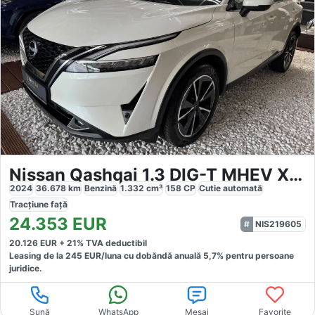
Nissan Qashqai 1.3 DIG-T MHEV Xtronic Tekna
2024
36.678
km
Benzină
1.332
cm³
158
CP
Cutie
automată
Tracțiune
față
24.353
EUR
NIS219605
20.126
EUR +
21
% TVA deductibil
Leasing de la
245
EUR/luna
cu dobăndă
anuală
5,7
% pentru persoane
juridice.
Sună
WhatsApp
Mesaj
Favorite