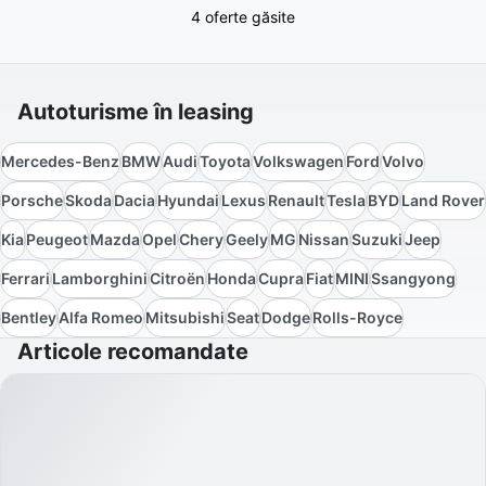
4 oferte găsite
Autoturisme în leasing
Mercedes-Benz
BMW
Audi
Toyota
Volkswagen
Ford
Volvo
Porsche
Skoda
Dacia
Hyundai
Lexus
Renault
Tesla
BYD
Land Rover
Kia
Peugeot
Mazda
Opel
Chery
Geely
MG
Nissan
Suzuki
Jeep
Ferrari
Lamborghini
Citroën
Honda
Cupra
Fiat
MINI
Ssangyong
Bentley
Alfa Romeo
Mitsubishi
Seat
Dodge
Rolls-Royce
Articole recomandate