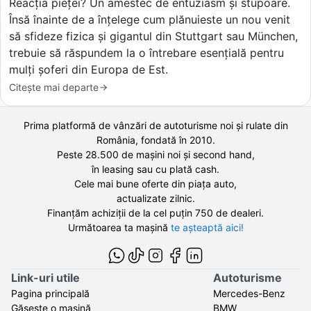
Reacția pieței? Un amestec de entuziasm și stupoare.
Însă înainte de a înțelege cum plănuieste un nou venit
să sfideze fizica și gigantul din Stuttgart sau München,
trebuie să răspundem la o întrebare esențială pentru
mulți șoferi din Europa de Est.
Citește mai departe
Prima platformă de vânzări de autoturisme noi și rulate din
România, fondată în
2010
.
Peste 28.500 de
mașini noi și second hand,
în leasing sau cu plată cash.
Cele mai bune oferte din piața auto,
actualizate zilnic.
Finanțăm achiziții de la
cel puțin 750 de
dealeri.
Următoarea ta mașină
te așteaptă aici!
Link-uri utile
Autoturisme
Pagina principală
Mercedes-Benz
Găsește o mașină
BMW