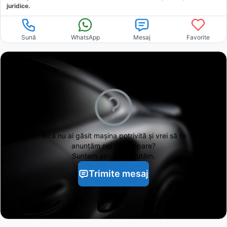
juridice.
Sună
WhatsApp
Mesaj
Favorite
Încă nu ai găsit
mașina potrivită și vrei să te
anunțăm noi când apare?
Suntem aici să te ajutăm.
Trimite mesaj