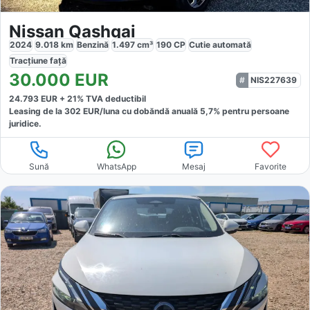
Nissan Qashqai
2024
9.018
km
Benzină
1.497
cm³
190
CP
Cutie
automată
Tracțiune
față
30.000
EUR
NIS227639
24.793
EUR +
21
% TVA deductibil
Leasing de la
302
EUR/luna
cu dobăndă
anuală
5,7
% pentru persoane
juridice.
Sună
WhatsApp
Mesaj
Favorite