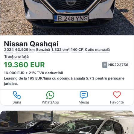
Nissan Qashqai
2024
63.929
km
Benzină
1.332
cm³
140
CP
Cutie
manuală
Tracțiune
față
19.360
EUR
NIS222756
16.000
EUR +
21
% TVA deductibil
Leasing de la
195
EUR/luna
cu dobăndă
anuală
5,7
% pentru persoane
juridice.
Sună
WhatsApp
Mesaj
Favorite