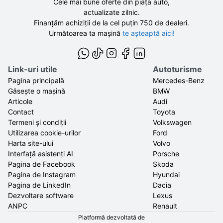
Cele mai bune oferte din piața auto,
actualizate zilnic.
Finanțăm achiziții de la
cel puțin 750 de
dealeri.
Următoarea ta mașină
te așteaptă aici!
Link-uri utile
Autoturisme
Pagina principală
Mercedes-Benz
Găsește o mașină
BMW
Articole
Audi
Contact
Toyota
Termeni și condiții
Volkswagen
Utilizarea cookie-urilor
Ford
Harta site-ului
Volvo
Interfață asistenți AI
Porsche
Pagina de Facebook
Skoda
Pagina de Instagram
Hyundai
Pagina de LinkedIn
Dacia
Dezvoltare software
Lexus
ANPC
Renault
Platformă dezvoltată de