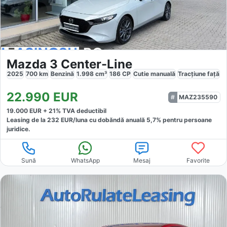
Mazda 3 Center-Line
2025
700
km
Benzină
1.998
cm³
186
CP
Cutie
manuală
Tracțiune
față
22.990
EUR
MAZ235590
19.000
EUR +
21
% TVA deductibil
Leasing de la
232
EUR/luna
cu dobăndă
anuală
5,7
% pentru persoane
juridice.
Sună
WhatsApp
Mesaj
Favorite