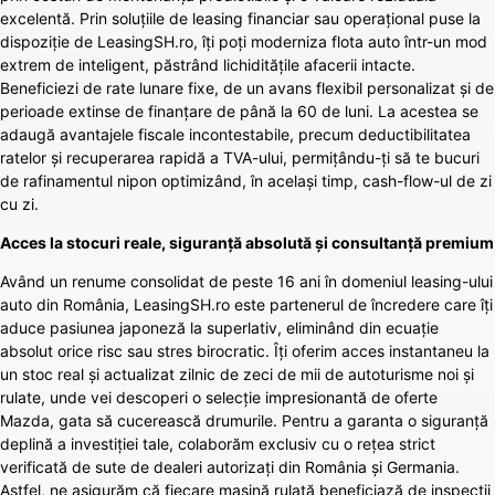
excelentă. Prin soluțiile de leasing financiar sau operațional puse la
dispoziție de LeasingSH.ro, îți poți moderniza flota auto într-un mod
extrem de inteligent, păstrând lichiditățile afacerii intacte.
Beneficiezi de rate lunare fixe, de un avans flexibil personalizat și de
perioade extinse de finanțare de până la 60 de luni. La acestea se
adaugă avantajele fiscale incontestabile, precum deductibilitatea
ratelor și recuperarea rapidă a TVA-ului, permițându-ți să te bucuri
de rafinamentul nipon optimizând, în același timp, cash-flow-ul de zi
cu zi.
Acces la stocuri reale, siguranță absolută și consultanță premium
Având un renume consolidat de peste 16 ani în domeniul leasing-ului
auto din România, LeasingSH.ro este partenerul de încredere care îți
aduce pasiunea japoneză la superlativ, eliminând din ecuație
absolut orice risc sau stres birocratic. Îți oferim acces instantaneu la
un stoc real și actualizat zilnic de zeci de mii de autoturisme noi și
rulate, unde vei descoperi o selecție impresionantă de oferte
Mazda, gata să cucerească drumurile. Pentru a garanta o siguranță
deplină a investiției tale, colaborăm exclusiv cu o rețea strict
verificată de sute de dealeri autorizați din România și Germania.
Astfel, ne asigurăm că fiecare mașină rulată beneficiază de inspecții