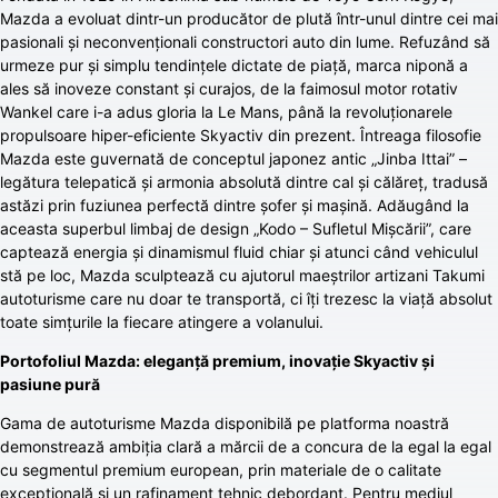
Mazda a evoluat dintr-un producător de plută într-unul dintre cei mai
pasionali și neconvenționali constructori auto din lume. Refuzând să
urmeze pur și simplu tendințele dictate de piață, marca niponă a
ales să inoveze constant și curajos, de la faimosul motor rotativ
Wankel care i-a adus gloria la Le Mans, până la revoluționarele
propulsoare hiper-eficiente Skyactiv din prezent. Întreaga filosofie
Mazda este guvernată de conceptul japonez antic „Jinba Ittai” –
legătura telepatică și armonia absolută dintre cal și călăreț, tradusă
astăzi prin fuziunea perfectă dintre șofer și mașină. Adăugând la
aceasta superbul limbaj de design „Kodo – Sufletul Mișcării”, care
captează energia și dinamismul fluid chiar și atunci când vehiculul
stă pe loc, Mazda sculptează cu ajutorul maeștrilor artizani Takumi
autoturisme care nu doar te transportă, ci îți trezesc la viață absolut
toate simțurile la fiecare atingere a volanului.
Portofoliul Mazda: eleganță premium, inovație Skyactiv și
pasiune pură
Gama de autoturisme Mazda disponibilă pe platforma noastră
demonstrează ambiția clară a mărcii de a concura de la egal la egal
cu segmentul premium european, prin materiale de o calitate
excepțională și un rafinament tehnic debordant. Pentru mediul