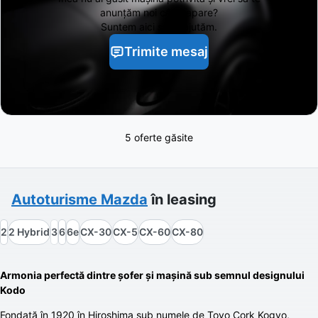
anunțăm noi când apare?
Suntem aici să te ajutăm.
Trimite mesaj
5 oferte găsite
Autoturisme
Mazda
în leasing
2
2 Hybrid
3
6
6e
CX-30
CX-5
CX-60
CX-80
Armonia perfectă dintre șofer și mașină sub semnul designului
Kodo
Fondată în 1920 în Hiroshima sub numele de Toyo Cork Kogyo,