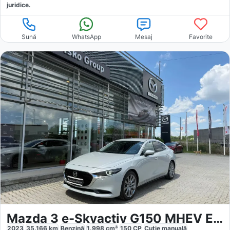
juridice.
Sună
WhatsApp
Mesaj
Favorite
Mazda 3 e-Skyactiv G150 MHEV Exclusive-Line
2023
35.166
km
Benzină
1.998
cm³
150
CP
Cutie
manuală