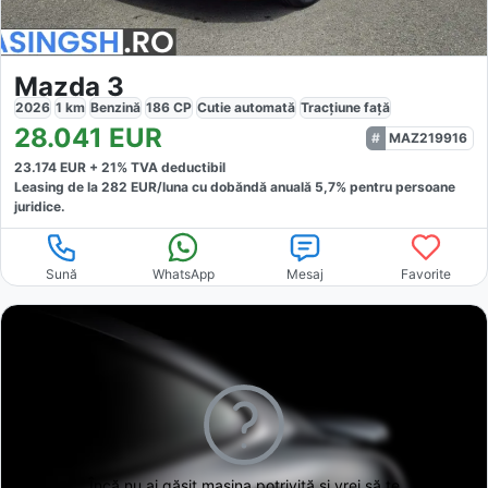
Mazda 3
2026
1
km
Benzină
186
CP
Cutie
automată
Tracțiune
față
28.041
EUR
MAZ219916
23.174
EUR +
21
% TVA deductibil
Leasing de la
282
EUR/luna
cu dobăndă
anuală
5,7
% pentru persoane
juridice.
Sună
WhatsApp
Mesaj
Favorite
Încă nu ai găsit
mașina potrivită și vrei să te