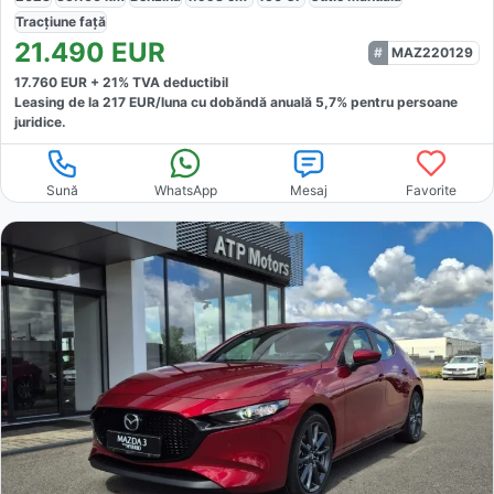
Tracțiune
față
21.490
EUR
MAZ220129
17.760
EUR +
21
% TVA deductibil
Leasing de la
217
EUR/luna
cu dobăndă
anuală
5,7
% pentru persoane
juridice.
Sună
WhatsApp
Mesaj
Favorite