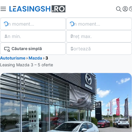
Un moment…
Un moment…
An min.
Preț max.
Sortează
Căutare simplă
Autoturisme
›
Mazda
›
3
Leasing Mazda 3 – 5 oferte