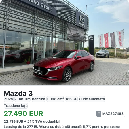
Mazda 3
2025
7.049
km
Benzină
1.998
cm³
186
CP
Cutie
automată
Tracțiune
față
27.490
EUR
MAZ227468
22.719
EUR +
21
% TVA deductibil
Leasing de la
277
EUR/luna
cu dobăndă
anuală
5,7
% pentru persoane