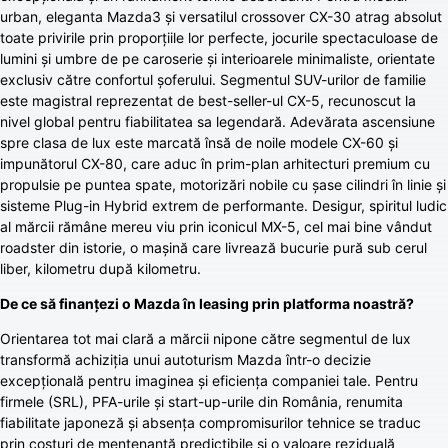
urban, eleganta Mazda3 și versatilul crossover CX-30 atrag absolut
toate privirile prin proporțiile lor perfecte, jocurile spectaculoase de
lumini și umbre de pe caroserie și interioarele minimaliste, orientate
exclusiv către confortul șoferului. Segmentul SUV-urilor de familie
este magistral reprezentat de best-seller-ul CX-5, recunoscut la
nivel global pentru fiabilitatea sa legendară. Adevărata ascensiune
spre clasa de lux este marcată însă de noile modele CX-60 și
impunătorul CX-80, care aduc în prim-plan arhitecturi premium cu
propulsie pe puntea spate, motorizări nobile cu șase cilindri în linie și
sisteme Plug-in Hybrid extrem de performante. Desigur, spiritul ludic
al mărcii rămâne mereu viu prin iconicul MX-5, cel mai bine vândut
roadster din istorie, o mașină care livrează bucurie pură sub cerul
liber, kilometru după kilometru.
De ce să finanțezi o Mazda în leasing prin platforma noastră?
Orientarea tot mai clară a mărcii nipone către segmentul de lux
transformă achiziția unui autoturism Mazda într-o decizie
excepțională pentru imaginea și eficiența companiei tale. Pentru
firmele (SRL), PFA-urile și start-up-urile din România, renumita
fiabilitate japoneză și absența compromisurilor tehnice se traduc
prin costuri de mentenanță predictibile și o valoare reziduală