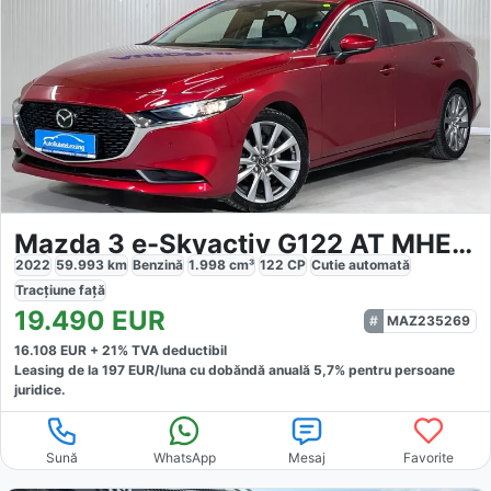
Mazda 3 e-Skyactiv G122 AT MHEV Plus
2022
59.993
km
Benzină
1.998
cm³
122
CP
Cutie
automată
Tracțiune
față
19.490
EUR
MAZ235269
16.108
EUR +
21
% TVA deductibil
Leasing de la
197
EUR/luna
cu dobăndă
anuală
5,7
% pentru persoane
juridice.
Sună
WhatsApp
Mesaj
Favorite