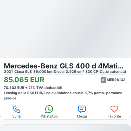
Mercedes-Benz GLS 400 d 4Matic AMG 9G-Tronic AHK Webasto 7Sitz
2021
Clasa GLS
89.000
km
Diesel
2.925
cm³
330
CP
Cutie
automată
85.065
EUR
MER98132
70.302
EUR +
21
% TVA deductibil
Leasing de la
856
EUR/luna
cu dobăndă
anuală
5,7
% pentru persoane
juridice.
Sună
WhatsApp
Mesaj
Favorite