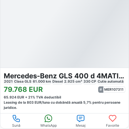
Mercedes-Benz GLS 400 d 4MATIC AMG LINE 7-SITZER
2021
Clasa GLS
61.000
km
Diesel
2.925
cm³
330
CP
Cutie
automată
79.768
EUR
MER107311
65.924
EUR +
21
% TVA deductibil
Leasing de la
803
EUR/luna
cu dobăndă
anuală
5,7
% pentru persoane
juridice.
Sună
WhatsApp
Mesaj
Favorite