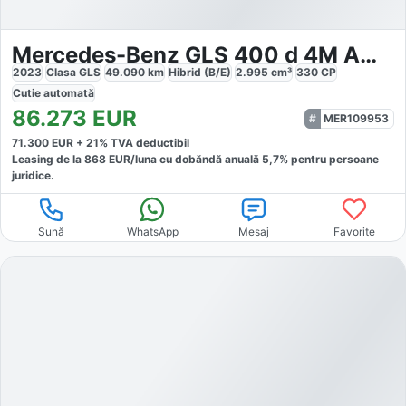
Mercedes-Benz GLS 400 d 4M AMG Line 7 locuri pano
2023
Clasa GLS
49.090
km
Hibrid (B/E)
2.995
cm³
330
CP
Cutie
automată
86.273
EUR
MER109953
71.300
EUR +
21
% TVA deductibil
Leasing de la
868
EUR/luna
cu dobăndă
anuală
5,7
% pentru persoane
juridice.
Sună
WhatsApp
Mesaj
Favorite