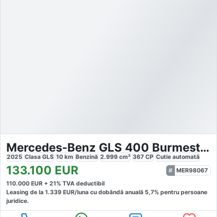
Mercedes-Benz GLS 400 Burmester,AMG,Panorama
2025
Clasa GLS
10
km
Benzină
2.999
cm³
367
CP
Cutie
automată
133.100
EUR
MER98067
110.000
EUR +
21
% TVA deductibil
Leasing de la
1.339
EUR/luna
cu dobăndă
anuală
5,7
% pentru persoane
juridice.