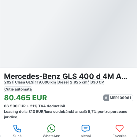
Mercedes-Benz GLS 400 d 4M AMG
2021
Clasa GLS
119.000
km
Diesel
2.925
cm³
330
CP
Cutie
automată
80.465
EUR
MER109961
66.500
EUR +
21
% TVA deductibil
Leasing de la
810
EUR/luna
cu dobăndă
anuală
5,7
% pentru persoane
juridice.
Sună
WhatsApp
Mesaj
Favorite