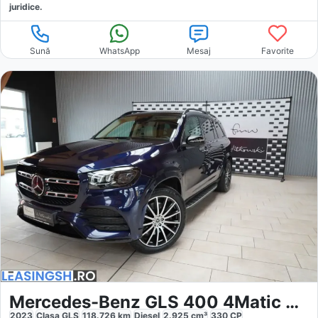
juridice.
Sună
WhatsApp
Mesaj
Favorite
Mercedes-Benz GLS 400 4Matic AMG Night Burmester 7S
2023
Clasa GLS
118.726
km
Diesel
2.925
cm³
330
CP