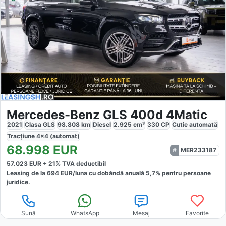
Mercedes-Benz GLS 400d 4Matic
2021
Clasa GLS
98.808
km
Diesel
2.925
cm³
330
CP
Cutie
automată
Tracțiune
4x4 (automat)
68.998
EUR
MER233187
57.023
EUR +
21
% TVA deductibil
Leasing de la
694
EUR/luna
cu dobăndă
anuală
5,7
% pentru persoane
juridice.
Sună
WhatsApp
Mesaj
Favorite