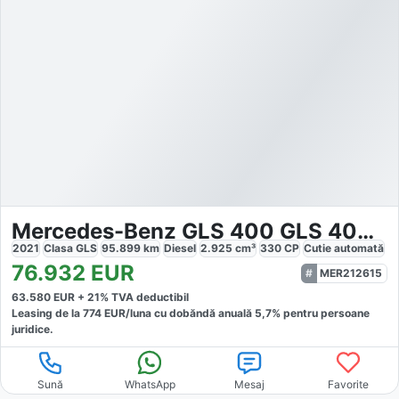
Mercedes-Benz GLS 400 GLS 400d 4Matic
2021
Clasa GLS
95.899
km
Diesel
2.925
cm³
330
CP
Cutie
automată
76.932
EUR
MER212615
63.580
EUR +
21
% TVA deductibil
Leasing de la
774
EUR/luna
cu dobăndă
anuală
5,7
% pentru persoane
juridice.
Sună
WhatsApp
Mesaj
Favorite