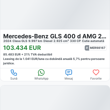
Mercedes-Benz GLS 400 d AMG 22*Pano*Burmester*7Sitz*360°*STHZG
2024
Clasa GLS
9.997
km
Diesel
2.925
cm³
330
CP
Cutie
automată
103.434
EUR
MER98167
85.483
EUR +
21
% TVA deductibil
Leasing de la
1.041
EUR/luna
cu dobăndă
anuală
5,7
% pentru persoane
juridice.
Sună
WhatsApp
Mesaj
Favorite