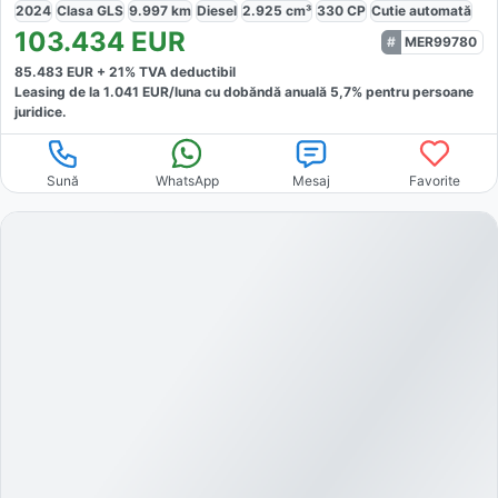
2024
Clasa GLS
9.997
km
Diesel
2.925
cm³
330
CP
Cutie
automată
103.434
EUR
MER99780
85.483
EUR +
21
% TVA deductibil
Leasing de la
1.041
EUR/luna
cu dobăndă
anuală
5,7
% pentru persoane
juridice.
Sună
WhatsApp
Mesaj
Favorite