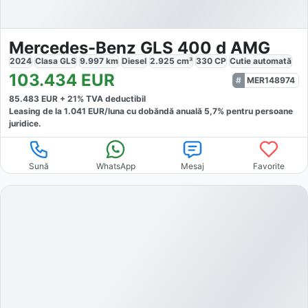
Mercedes-Benz GLS 400 d AMG
2024
Clasa GLS
9.997
km
Diesel
2.925
cm³
330
CP
Cutie
automată
103.434
EUR
MER148974
85.483
EUR +
21
% TVA deductibil
Leasing de la
1.041
EUR/luna
cu dobăndă
anuală
5,7
% pentru persoane
juridice.
Sună
WhatsApp
Mesaj
Favorite