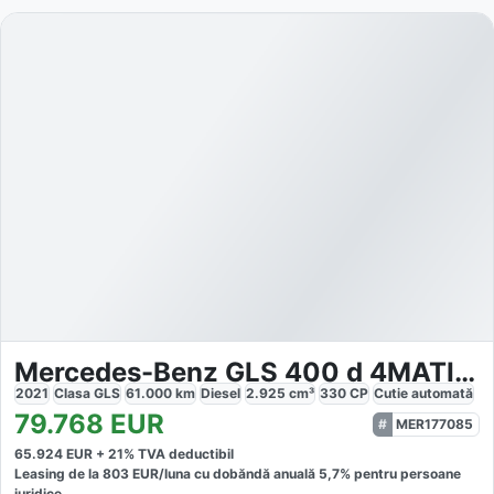
Mercedes-Benz GLS 400 d 4MATIC AMG Line 7 locuri
2021
Clasa GLS
61.000
km
Diesel
2.925
cm³
330
CP
Cutie
automată
79.768
EUR
MER177085
65.924
EUR +
21
% TVA deductibil
Leasing de la
803
EUR/luna
cu dobăndă
anuală
5,7
% pentru persoane
juridice.