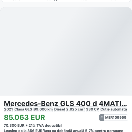
Mercedes-Benz GLS 400 d 4MATIC AMG 9G-Tronic
2021
Clasa GLS
89.000
km
Diesel
2.925
cm³
330
CP
Cutie
automată
85.063
EUR
MER109959
70.300
EUR +
21
% TVA deductibil
Leasing de la
856
EUR/luna
cu dobăndă
anuală
5,7
% pentru persoane