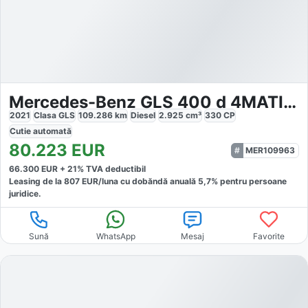
Mercedes-Benz GLS 400 d 4MATIC AMG
2021
Clasa GLS
109.286
km
Diesel
2.925
cm³
330
CP
Cutie
automată
80.223
EUR
MER109963
66.300
EUR +
21
% TVA deductibil
Leasing de la
807
EUR/luna
cu dobăndă
anuală
5,7
% pentru persoane
juridice.
Sună
WhatsApp
Mesaj
Favorite