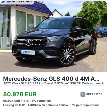
Mercedes-Benz GLS 400 d 4M AMG
2022
Clasa GLS
95.843
km
Diesel
2.925
cm³
330
CP
Cutie
automată
80.978
EUR
MER231754
66.924
EUR +
21
% TVA deductibil
Leasing de la
815
EUR/luna
cu dobăndă
anuală
5,7
% pentru persoane