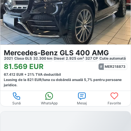
Mercedes-Benz GLS 400 AMG
2021
Clasa GLS
32.300
km
Diesel
2.925
cm³
327
CP
Cutie
automată
81.569
EUR
MER218873
67.412
EUR +
21
% TVA deductibil
Leasing de la
821
EUR/luna
cu dobăndă
anuală
5,7
% pentru persoane
juridice.
Sună
WhatsApp
Mesaj
Favorite