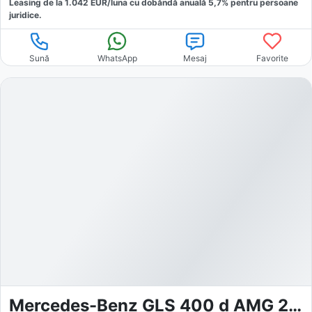
Leasing de la
1.042
EUR/luna
cu dobăndă
anuală
5,7
% pentru persoane
juridice.
Sună
WhatsApp
Mesaj
Favorite
Mercedes-Benz GLS 400 d AMG 22*Pano*Burmester*7Sitz*360°*STHZG