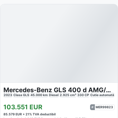
Mercedes-Benz GLS 400 d AMG/Night/LED/Pano/Burmester
2023
Clasa GLS
45.000
km
Diesel
2.925
cm³
330
CP
Cutie
automată
103.551
EUR
MER99823
85.579
EUR +
21
% TVA deductibil