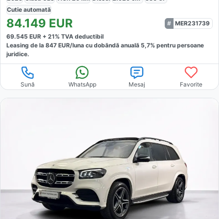
Cutie
automată
84.149
EUR
MER231739
69.545
EUR +
21
% TVA deductibil
Leasing de la
847
EUR/luna
cu dobăndă
anuală
5,7
% pentru persoane
juridice.
Sună
WhatsApp
Mesaj
Favorite