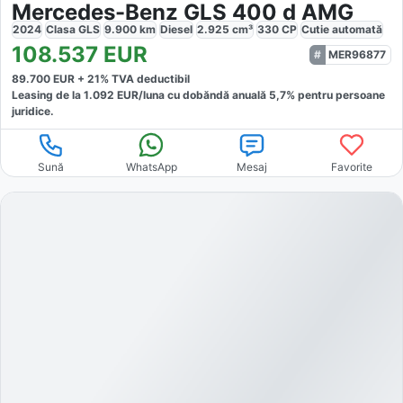
Mercedes-Benz GLS 400 d AMG
2024
Clasa GLS
9.900
km
Diesel
2.925
cm³
330
CP
Cutie
automată
108.537
EUR
MER96877
89.700
EUR +
21
% TVA deductibil
Leasing de la
1.092
EUR/luna
cu dobăndă
anuală
5,7
% pentru persoane
juridice.
Sună
WhatsApp
Mesaj
Favorite