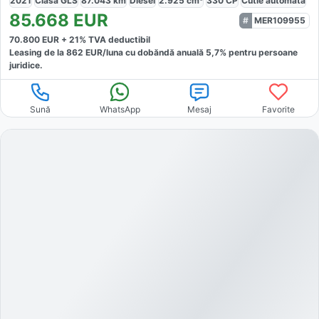
2021
Clasa GLS
87.043
km
Diesel
2.925
cm³
330
CP
Cutie
automată
85.668
EUR
MER109955
70.800
EUR +
21
% TVA deductibil
Leasing de la
862
EUR/luna
cu dobăndă
anuală
5,7
% pentru persoane
juridice.
Sună
WhatsApp
Mesaj
Favorite