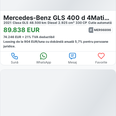
Mercedes-Benz GLS 400 d 4Matic Massage comfort seats, 7seats
2021
Clasa GLS
48.500
km
Diesel
2.925
cm³
330
CP
Cutie
automată
89.838
EUR
MER98896
74.246
EUR +
21
% TVA deductibil
Leasing de la
904
EUR/luna
cu dobăndă
anuală
5,7
% pentru persoane
juridice.
Sună
WhatsApp
Mesaj
Favorite