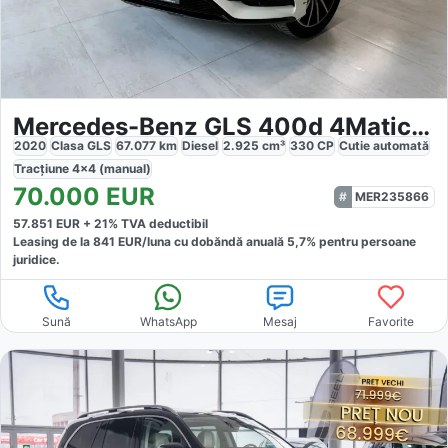
Mercedes-Benz GLS 400d 4Matic 9G-TRONIC Exclusive
2020
Clasa GLS
67.077
km
Diesel
2.925
cm³
330
CP
Cutie
automată
Tracțiune
4x4 (manual)
70.000
EUR
MER235866
57.851
EUR +
21
% TVA deductibil
Leasing de la
841
EUR/luna
cu dobăndă
anuală
5,7
% pentru persoane
juridice.
Sună
WhatsApp
Mesaj
Favorite