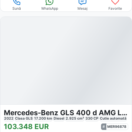
Sună
WhatsApp
Mesaj
Favorite
Mercedes-Benz GLS 400 d AMG Line/Burmester/Panorama
2022
Clasa GLS
17.200
km
Diesel
2.925
cm³
330
CP
Cutie
automată
103.348
EUR
MER96878