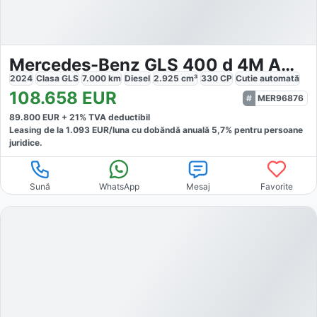
Mercedes-Benz GLS 400 d 4M AMG
2024
Clasa GLS
7.000
km
Diesel
2.925
cm³
330
CP
Cutie
automată
108.658
EUR
MER96876
89.800
EUR +
21
% TVA deductibil
Leasing de la
1.093
EUR/luna
cu dobăndă
anuală
5,7
% pentru persoane
juridice.
Sună
WhatsApp
Mesaj
Favorite