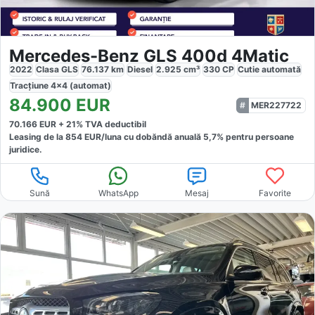
Mercedes-Benz GLS 400d 4Matic
2022
Clasa GLS
76.137
km
Diesel
2.925
cm³
330
CP
Cutie
automată
Tracțiune
4x4 (automat)
84.900
EUR
MER227722
70.166
EUR +
21
% TVA deductibil
Leasing de la
854
EUR/luna
cu dobăndă
anuală
5,7
% pentru persoane
juridice.
Sună
WhatsApp
Mesaj
Favorite