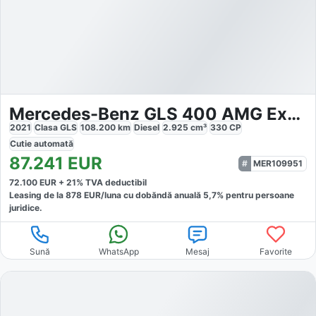
Mercedes-Benz GLS 400 AMG Exklusiv E Active
2021
Clasa GLS
108.200
km
Diesel
2.925
cm³
330
CP
Cutie
automată
87.241
EUR
MER109951
72.100
EUR +
21
% TVA deductibil
Leasing de la
878
EUR/luna
cu dobăndă
anuală
5,7
% pentru persoane
juridice.
Sună
WhatsApp
Mesaj
Favorite