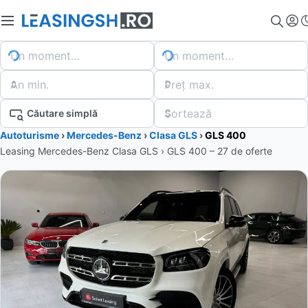
Un moment…
Un moment…
An min.
Preț max.
Sortează
Căutare simplă
Autoturisme
›
Mercedes-Benz
›
Clasa GLS
›
GLS 400
Leasing Mercedes-Benz Clasa GLS › GLS 400 – 27 de oferte