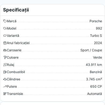
Specificații
Marcă
Porsche
Model
992
Variantă
Turbo S
Anul fabricației
2024
Caroserie
Sport / Coupe
Culoare
Verde
Rulaj
43.911 km
Combustibil
Benzină
Cilindree
3.745 cm³
Putere
650 CP
Transmisie
Automată