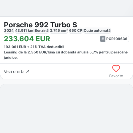
Porsche 992 Turbo S
2024
43.911
km
Benzină
3.745
cm³
650
CP
Cutie
automată
233.604
EUR
POR109636
193.061
EUR +
21
% TVA deductibil
Leasing de la
2.350
EUR/luna
cu dobăndă
anuală
5,7
% pentru persoane
juridice.
Vezi oferta
Favorite