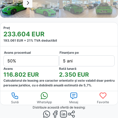
Preț
233.604
EUR
193.061
EUR +
21
% TVA deductibil
Avans procentual
Finanțare pe
50%
5 ani
Avans
Rată lunară
116.802
EUR
2.350
EUR
Calculatorul de leasing are caracter orientativ și este valabil doar pentru
persoane juridice, cu o dobândă anuală estimată de
5,7
%.
Sună
WhatsApp
Mesaj
Favorite
Distribuie această ofertă
de leasing
: