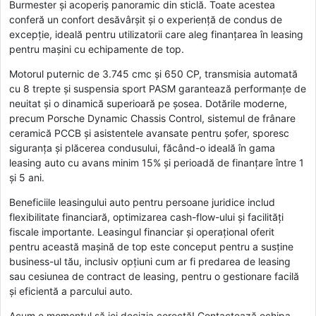
Burmester și acoperiș panoramic din sticlă. Toate acestea
conferă un confort desăvârșit și o experiență de condus de
excepție, ideală pentru utilizatorii care aleg finanțarea în leasing
pentru mașini cu echipamente de top.
Motorul puternic de 3.745 cmc și 650 CP, transmisia automată
cu 8 trepte și suspensia sport PASM garantează performanțe de
neuitat și o dinamică superioară pe șosea. Dotările moderne,
precum Porsche Dynamic Chassis Control, sistemul de frânare
ceramică PCCB și asistentele avansate pentru șofer, sporesc
siguranța și plăcerea condusului, făcând-o ideală în gama
leasing auto cu avans minim 15% și perioadă de finanțare între 1
și 5 ani.
Beneficiile leasingului auto pentru persoane juridice includ
flexibilitate financiară, optimizarea cash-flow-ului și facilități
fiscale importante. Leasingul financiar și operațional oferit
pentru această mașină de top este conceput pentru a susține
business-ul tău, inclusiv opțiuni cum ar fi predarea de leasing
sau cesiunea de contract de leasing, pentru o gestionare facilă
și eficientă a parcului auto.
Acum e momentul să iei decizia corectă! Contactează echipa