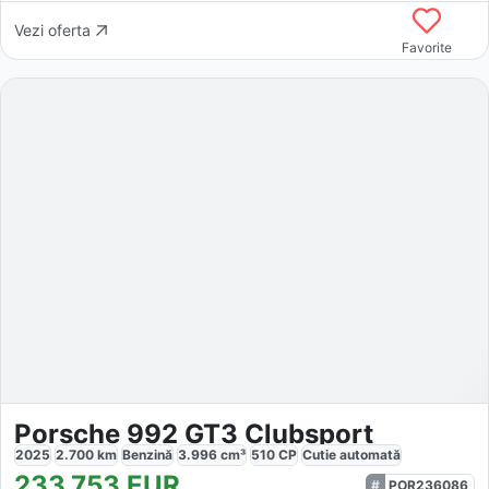
Vezi oferta
Favorite
Porsche 992 GT3 Clubsport
2025
2.700
km
Benzină
3.996
cm³
510
CP
Cutie
automată
233.753
EUR
POR236086