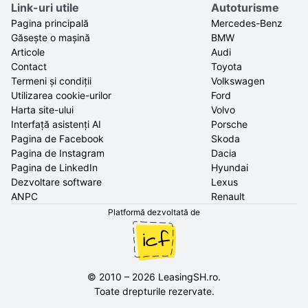
Link-uri utile
Autoturisme
Pagina principală
Mercedes-Benz
Găsește o mașină
BMW
Articole
Audi
Contact
Toyota
Termeni și condiții
Volkswagen
Utilizarea cookie-urilor
Ford
Harta site-ului
Volvo
Interfață asistenți AI
Porsche
Pagina de Facebook
Skoda
Pagina de Instagram
Dacia
Pagina de LinkedIn
Hyundai
Dezvoltare software
Lexus
ANPC
Renault
Platformă dezvoltată de
©
2010
–
2026
LeasingSH.ro
.
Toate drepturile rezervate.