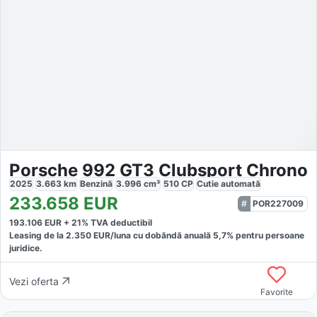
Porsche 992 GT3 Clubsport Chrono
2025
3.663
km
Benzină
3.996
cm³
510
CP
Cutie
automată
233.658
EUR
POR227009
193.106
EUR +
21
% TVA deductibil
Leasing de la
2.350
EUR/luna
cu dobăndă
anuală
5,7
% pentru persoane
juridice.
Vezi oferta
Favorite