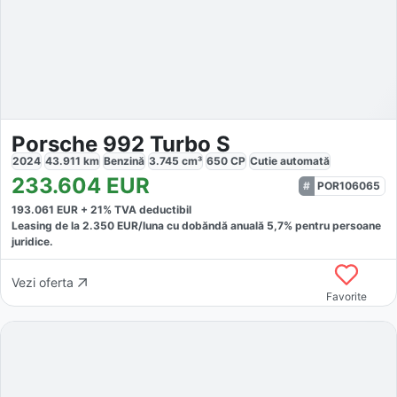
Porsche 992 Turbo S
2024
43.911
km
Benzină
3.745
cm³
650
CP
Cutie
automată
233.604
EUR
POR106065
193.061
EUR +
21
% TVA deductibil
Leasing de la
2.350
EUR/luna
cu dobăndă
anuală
5,7
% pentru persoane
juridice.
Vezi oferta
Favorite