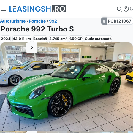
Autoturisme
›
Porsche
›
992
POR121067
Porsche 992 Turbo S
2024
43.911
km
Benzină
3.745
cm³
650
CP
Cutie
automată