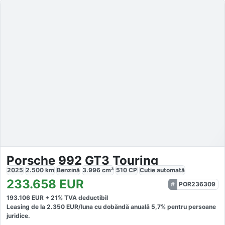
Porsche 992 GT3 Touring
2025
2.500
km
Benzină
3.996
cm³
510
CP
Cutie
automată
233.658
EUR
POR236309
193.106
EUR +
21
% TVA deductibil
Leasing de la
2.350
EUR/luna
cu dobăndă
anuală
5,7
% pentru persoane
juridice.