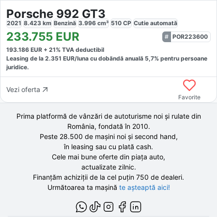
Porsche 992 GT3
2021
8.423
km
Benzină
3.996
cm³
510
CP
Cutie
automată
233.755
EUR
POR223600
193.186
EUR +
21
% TVA deductibil
Leasing de la
2.351
EUR/luna
cu dobăndă
anuală
5,7
% pentru persoane
juridice.
Vezi oferta
Favorite
Prima platformă de vânzări de autoturisme noi și rulate din
România, fondată în
2010
.
Peste 28.500 de
mașini noi și second hand,
în leasing sau cu plată cash.
Cele mai bune oferte din piața auto,
actualizate zilnic.
Finanțăm achiziții de la
cel puțin 750 de
dealeri.
Următoarea ta mașină
te așteaptă aici!