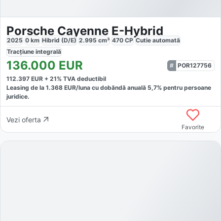
Porsche Cayenne E-Hybrid
2025
0
km
Hibrid (D/E)
2.995
cm³
470
CP
Cutie
automată
Tracțiune
integrală
136.000
EUR
POR127756
112.397
EUR +
21
% TVA deductibil
Leasing de la
1.368
EUR/luna
cu dobăndă
anuală
5,7
% pentru persoane
juridice.
Vezi oferta
Favorite