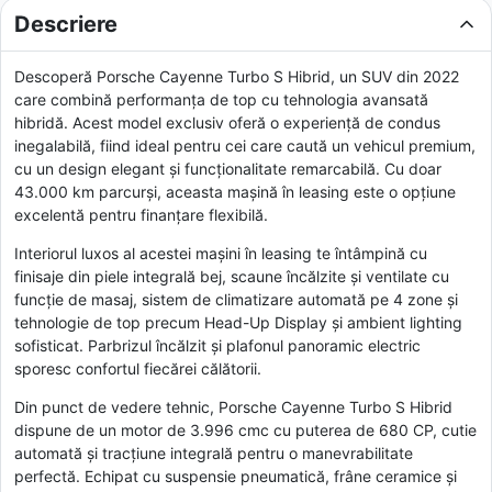
Descriere
Descoperă Porsche Cayenne Turbo S Hibrid, un SUV din 2022
care combină performanța de top cu tehnologia avansată
hibridă. Acest model exclusiv oferă o experiență de condus
inegalabilă, fiind ideal pentru cei care caută un vehicul premium,
cu un design elegant și funcționalitate remarcabilă. Cu doar
43.000 km parcurși, aceasta mașină în leasing este o opțiune
excelentă pentru finanțare flexibilă.
Interiorul luxos al acestei mașini în leasing te întâmpină cu
finisaje din piele integrală bej, scaune încălzite și ventilate cu
funcție de masaj, sistem de climatizare automată pe 4 zone și
tehnologie de top precum Head-Up Display și ambient lighting
sofisticat. Parbrizul încălzit și plafonul panoramic electric
sporesc confortul fiecărei călătorii.
Din punct de vedere tehnic, Porsche Cayenne Turbo S Hibrid
dispune de un motor de 3.996 cmc cu puterea de 680 CP, cutie
automată și tracțiune integrală pentru o manevrabilitate
perfectă. Echipat cu suspensie pneumatică, frâne ceramice și