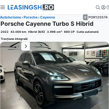
Autoturisme
›
Porsche
›
Cayenne
POR125574
Porsche Cayenne Turbo S Hibrid
2022
43.000
km
Hibrid (B/E)
3.996
cm³
680
CP
Cutie
automată
Tracțiune
integrală