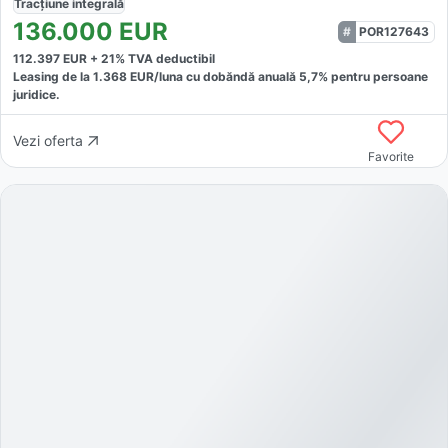
Tracțiune
integrală
136.000
EUR
POR127643
112.397
EUR +
21
% TVA deductibil
Leasing de la
1.368
EUR/luna
cu dobăndă
anuală
5,7
% pentru persoane
juridice.
Vezi oferta
Favorite