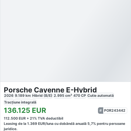
Porsche Cayenne E-Hybrid
2026
9.189
km
Hibrid (B/E)
2.995
cm³
470
CP
Cutie
automată
Tracțiune
integrală
136.125
EUR
POR243442
112.500
EUR +
21
% TVA deductibil
Leasing de la
1.369
EUR/luna
cu dobăndă
anuală
5,7
% pentru persoane
juridice.