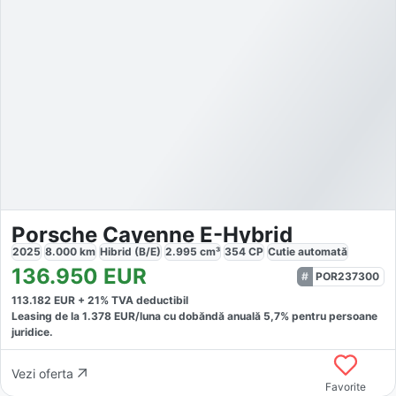
Porsche Cayenne E-Hybrid
2025
8.000
km
Hibrid (B/E)
2.995
cm³
354
CP
Cutie
automată
136.950
EUR
POR237300
113.182
EUR +
21
% TVA deductibil
Leasing de la
1.378
EUR/luna
cu dobăndă
anuală
5,7
% pentru persoane
juridice.
Vezi oferta
Favorite