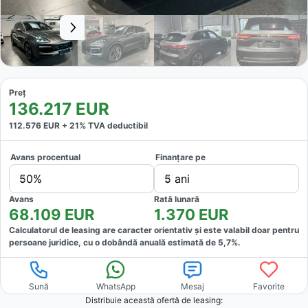
Preț
136.217
EUR
112.576
EUR +
21
% TVA deductibil
Avans procentual
Finanțare pe
50%
5 ani
Avans
Rată lunară
68.109
EUR
1.370
EUR
Calculatorul de leasing are caracter orientativ și este valabil doar pentru
persoane juridice, cu o dobândă anuală estimată de
5,7
%.
Sună
WhatsApp
Mesaj
Favorite
Distribuie această ofertă
de leasing
: