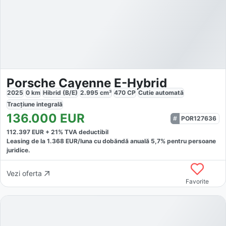
Porsche Cayenne E-Hybrid
2025
0
km
Hibrid (B/E)
2.995
cm³
470
CP
Cutie
automată
Tracțiune
integrală
136.000
EUR
POR127636
112.397
EUR +
21
% TVA deductibil
Leasing de la
1.368
EUR/luna
cu dobăndă
anuală
5,7
% pentru persoane
juridice.
Vezi oferta
Favorite