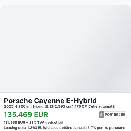
Porsche Cayenne E-Hybrid
2025
4.900
km
Hibrid (B/E)
2.995
cm³
470
CP
Cutie
automată
135.469
EUR
POR166286
111.958
EUR +
21
% TVA deductibil
Leasing de la
1.363
EUR/luna
cu dobăndă
anuală
5,7
% pentru persoane