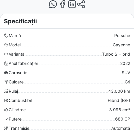
Specificații
Marcă
Porsche
Model
Cayenne
Variantă
Turbo S Hibrid
Anul fabricației
2022
Caroserie
SUV
Culoare
Gri
Rulaj
43.000 km
Combustibil
Hibrid (B/E)
Cilindree
3.996 cm³
Putere
680 CP
Transmisie
Automată