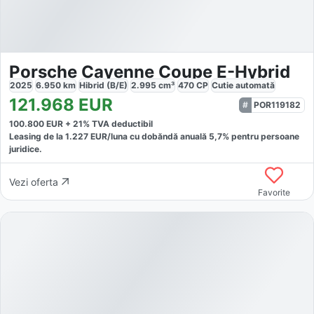
Porsche Cayenne Coupe E-Hybrid
2025
6.950
km
Hibrid (B/E)
2.995
cm³
470
CP
Cutie
automată
121.968
EUR
POR119182
100.800
EUR +
21
% TVA deductibil
Leasing de la
1.227
EUR/luna
cu dobăndă
anuală
5,7
% pentru persoane
juridice.
Vezi oferta
Favorite