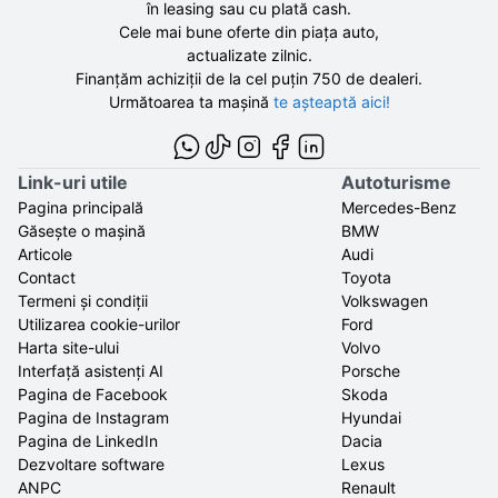
în leasing sau cu plată cash.
Cele mai bune oferte din piața auto,
actualizate zilnic.
Finanțăm achiziții de la
cel puțin 750 de
dealeri.
Următoarea ta mașină
te așteaptă aici!
Link-uri utile
Autoturisme
Pagina principală
Mercedes-Benz
Găsește o mașină
BMW
Articole
Audi
Contact
Toyota
Termeni și condiții
Volkswagen
Utilizarea cookie-urilor
Ford
Harta site-ului
Volvo
Interfață asistenți AI
Porsche
Pagina de Facebook
Skoda
Pagina de Instagram
Hyundai
Pagina de LinkedIn
Dacia
Dezvoltare software
Lexus
ANPC
Renault