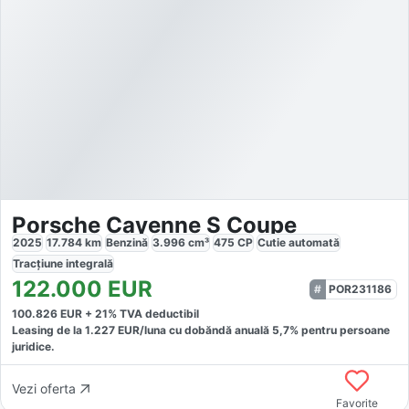
Porsche Cayenne S Coupe
2025
17.784
km
Benzină
3.996
cm³
475
CP
Cutie
automată
Tracțiune
integrală
122.000
EUR
POR231186
100.826
EUR +
21
% TVA deductibil
Leasing de la
1.227
EUR/luna
cu dobăndă
anuală
5,7
% pentru persoane
juridice.
Vezi oferta
Favorite