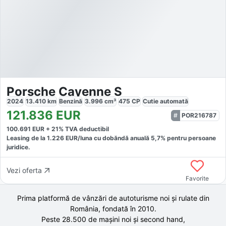
Porsche Cayenne S
2024
13.410
km
Benzină
3.996
cm³
475
CP
Cutie
automată
121.836
EUR
POR216787
100.691
EUR +
21
% TVA deductibil
Leasing de la
1.226
EUR/luna
cu dobăndă
anuală
5,7
% pentru persoane
juridice.
Vezi oferta
Favorite
Prima platformă de vânzări de autoturisme noi și rulate din
România, fondată în
2010
.
Peste 28.500 de
mașini noi și second hand,