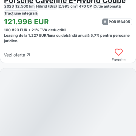
Porsche Cayenne E-Hybrid Coupe
2023
12.500
km
Hibrid (B/E)
2.995
cm³
470
CP
Cutie
automată
Tracțiune
integrală
121.996
EUR
POR156405
100.823
EUR +
21
% TVA deductibil
Leasing de la
1.227
EUR/luna
cu dobăndă
anuală
5,7
% pentru persoane
juridice.
Vezi oferta
Favorite