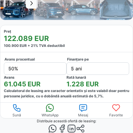
Preț
122.089
EUR
100.900
EUR +
21
% TVA deductibil
Avans procentual
Finanțare pe
50%
5 ani
Avans
Rată lunară
61.045
EUR
1.228
EUR
Calculatorul de leasing are caracter orientativ și este valabil doar pentru
persoane juridice, cu o dobândă anuală estimată de
5,7
%.
Sună
WhatsApp
Mesaj
Favorite
Distribuie această ofertă
de leasing
: