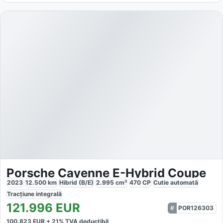
Porsche Cayenne E-Hybrid Coupe
2023
12.500
km
Hibrid (B/E)
2.995
cm³
470
CP
Cutie
automată
Tracțiune
integrală
121.996
EUR
POR126303
100.823
EUR +
21
% TVA deductibil