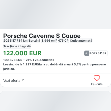
Porsche Cayenne S Coupe
2025
17.784
km
Benzină
3.996
cm³
475
CP
Cutie
automată
Tracțiune
integrală
122.000
EUR
POR231187
100.826
EUR +
21
% TVA deductibil
Leasing de la
1.227
EUR/luna
cu dobăndă
anuală
5,7
% pentru persoane
juridice.
Vezi oferta
Favorite