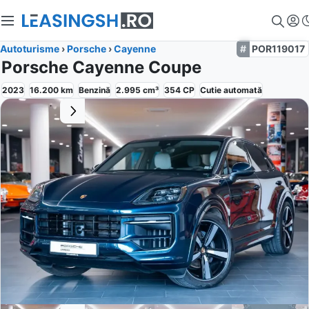
Autoturisme
›
Porsche
›
Cayenne
POR119017
Porsche Cayenne Coupe
2023
16.200
km
Benzină
2.995
cm³
354
CP
Cutie
automată