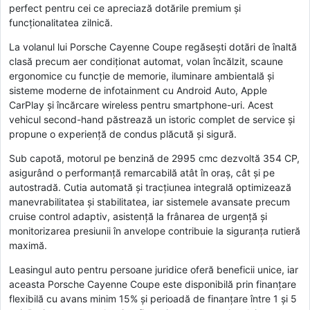
perfect pentru cei ce apreciază dotările premium și
funcționalitatea zilnică.
La volanul lui Porsche Cayenne Coupe regăsești dotări de înaltă
clasă precum aer condiționat automat, volan încălzit, scaune
ergonomice cu funcție de memorie, iluminare ambientală și
sisteme moderne de infotainment cu Android Auto, Apple
CarPlay și încărcare wireless pentru smartphone-uri. Acest
vehicul second-hand păstrează un istoric complet de service și
propune o experiență de condus plăcută și sigură.
Sub capotă, motorul pe benzină de 2995 cmc dezvoltă 354 CP,
asigurând o performanță remarcabilă atât în oraș, cât și pe
autostradă. Cutia automată și tracțiunea integrală optimizează
manevrabilitatea și stabilitatea, iar sistemele avansate precum
cruise control adaptiv, asistență la frânarea de urgență și
monitorizarea presiunii în anvelope contribuie la siguranța rutieră
maximă.
Leasingul auto pentru persoane juridice oferă beneficii unice, iar
aceasta Porsche Cayenne Coupe este disponibilă prin finanțare
flexibilă cu avans minim 15% și perioadă de finanțare între 1 și 5