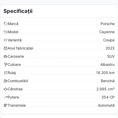
Specificații
Marcă
Porsche
Model
Cayenne
Variantă
Coupe
Anul fabricației
2023
Caroserie
SUV
Culoare
Albastru
Rulaj
16.200 km
Combustibil
Benzină
Cilindree
2.995 cm³
Putere
354 CP
Transmisie
Automată