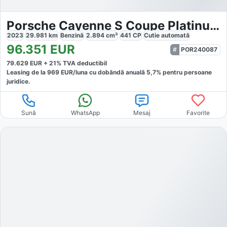
Porsche Cayenne S Coupe Platinum Edition
2023
29.981
km
Benzină
2.894
cm³
441
CP
Cutie
automată
96.351
EUR
POR240087
79.629
EUR +
21
% TVA deductibil
Leasing de la
969
EUR/luna
cu dobăndă
anuală
5,7
% pentru persoane
juridice.
Sună
WhatsApp
Mesaj
Favorite