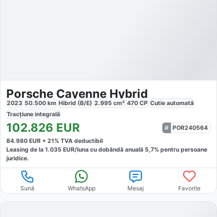
Porsche Cayenne Hybrid
2023
50.500
km
Hibrid (B/E)
2.995
cm³
470
CP
Cutie
automată
Tracțiune
integrală
102.826
EUR
POR240564
84.980
EUR +
21
% TVA deductibil
Leasing de la
1.035
EUR/luna
cu dobăndă
anuală
5,7
% pentru persoane
juridice.
Sună
WhatsApp
Mesaj
Favorite