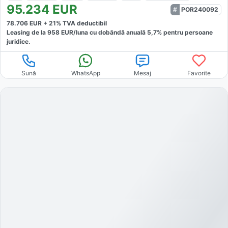
95.234
EUR
POR240092
78.706
EUR +
21
% TVA deductibil
Leasing de la
958
EUR/luna
cu dobăndă
anuală
5,7
% pentru persoane
juridice.
Sună
WhatsApp
Mesaj
Favorite