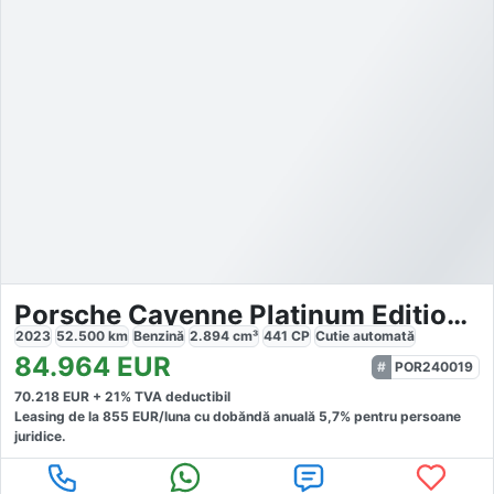
Porsche Cayenne Platinum Edition Clubleder
2023
52.500
km
Benzină
2.894
cm³
441
CP
Cutie
automată
84.964
EUR
POR240019
70.218
EUR +
21
% TVA deductibil
Leasing de la
855
EUR/luna
cu dobăndă
anuală
5,7
% pentru persoane
juridice.