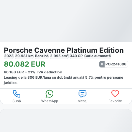
Porsche Cayenne Platinum Edition
2023
29.981
km
Benzină
2.995
cm³
340
CP
Cutie
automată
80.082
EUR
POR241606
66.183
EUR +
21
% TVA deductibil
Leasing de la
806
EUR/luna
cu dobăndă
anuală
5,7
% pentru persoane
juridice.
Sună
WhatsApp
Mesaj
Favorite