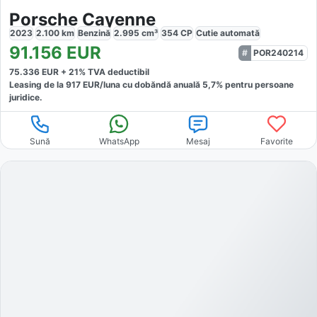
Porsche Cayenne
2023
2.100
km
Benzină
2.995
cm³
354
CP
Cutie
automată
91.156
EUR
POR240214
75.336
EUR +
21
% TVA deductibil
Leasing de la
917
EUR/luna
cu dobăndă
anuală
5,7
% pentru persoane
juridice.
Sună
WhatsApp
Mesaj
Favorite