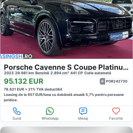
Porsche Cayenne S Coupe Platinum Edition
2023
29.981
km
Benzină
2.894
cm³
441
CP
Cutie
automată
95.132
EUR
POR242730
78.621
EUR +
21
% TVA deductibil
Leasing de la
957
EUR/luna
cu dobăndă
anuală
5,7
% pentru persoane
juridice.
Sună
WhatsApp
Mesaj
Favorite