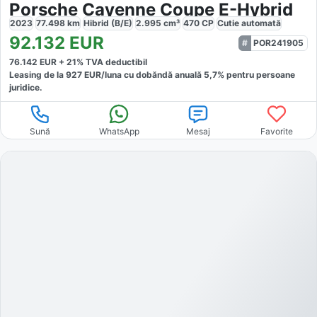
Porsche Cayenne Coupe E-Hybrid
2023
77.498
km
Hibrid (B/E)
2.995
cm³
470
CP
Cutie
automată
92.132
EUR
POR241905
76.142
EUR +
21
% TVA deductibil
Leasing de la
927
EUR/luna
cu dobăndă
anuală
5,7
% pentru persoane
juridice.
Sună
WhatsApp
Mesaj
Favorite