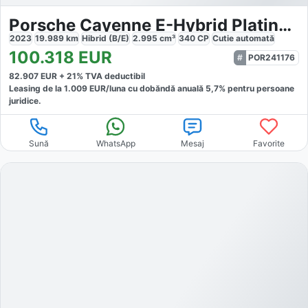
Porsche Cayenne E-Hybrid Platinum Edition
2023
19.989
km
Hibrid (B/E)
2.995
cm³
340
CP
Cutie
automată
100.318
EUR
POR241176
82.907
EUR +
21
% TVA deductibil
Leasing de la
1.009
EUR/luna
cu dobăndă
anuală
5,7
% pentru persoane
juridice.
Sună
WhatsApp
Mesaj
Favorite