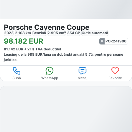
Porsche Cayenne Coupe
2023
2.108
km
Benzină
2.995
cm³
354
CP
Cutie
automată
98.182
EUR
POR241900
81.142
EUR +
21
% TVA deductibil
Leasing de la
988
EUR/luna
cu dobăndă
anuală
5,7
% pentru persoane
juridice.
Sună
WhatsApp
Mesaj
Favorite