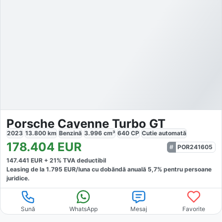
Porsche Cayenne Turbo GT
2023
13.800
km
Benzină
3.996
cm³
640
CP
Cutie
automată
178.404
EUR
POR241605
147.441
EUR +
21
% TVA deductibil
Leasing de la
1.795
EUR/luna
cu dobăndă
anuală
5,7
% pentru persoane
juridice.
Sună
WhatsApp
Mesaj
Favorite