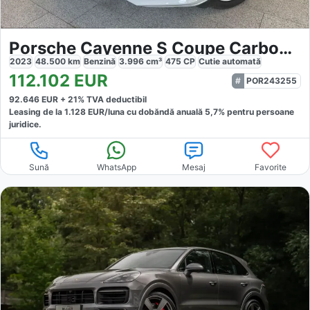
Porsche Cayenne S Coupe Carbon Sport-Chrono
2023
48.500
km
Benzină
3.996
cm³
475
CP
Cutie
automată
112.102
EUR
POR243255
92.646
EUR +
21
% TVA deductibil
Leasing de la
1.128
EUR/luna
cu dobăndă
anuală
5,7
% pentru persoane
juridice.
Sună
WhatsApp
Mesaj
Favorite