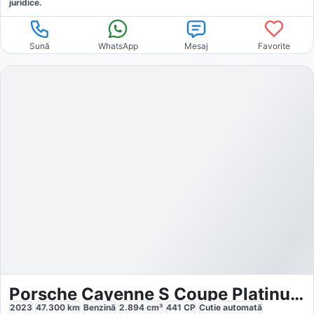
juridice.
Sună
WhatsApp
Mesaj
Favorite
Porsche Cayenne S Coupe Platinum Edition Sport Chrono
2023
47.300
km
Benzină
2.894
cm³
441
CP
Cutie
automată