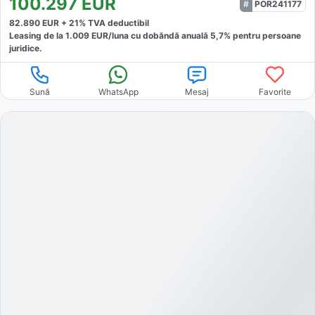
100.297
EUR
POR241177
82.890
EUR +
21
% TVA deductibil
Leasing de la
1.009
EUR/luna
cu dobăndă
anuală
5,7
% pentru persoane
juridice.
Sună
WhatsApp
Mesaj
Favorite