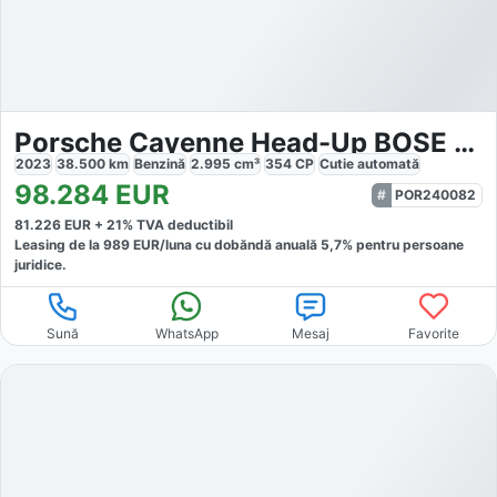
Porsche Cayenne Head-Up BOSE Luftfederung LED-Matrix
2023
38.500
km
Benzină
2.995
cm³
354
CP
Cutie
automată
98.284
EUR
POR240082
81.226
EUR +
21
% TVA deductibil
Leasing de la
989
EUR/luna
cu dobăndă
anuală
5,7
% pentru persoane
juridice.
Sună
WhatsApp
Mesaj
Favorite