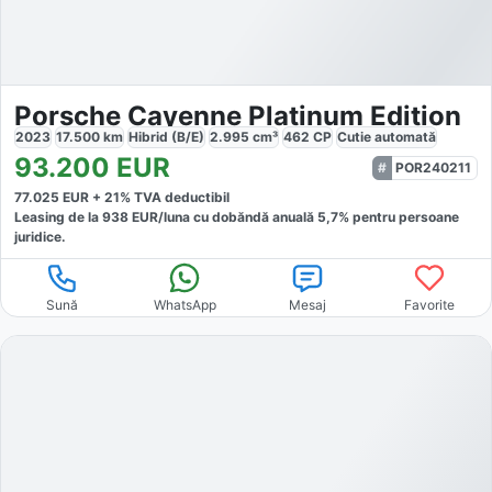
Porsche Cayenne Platinum Edition
2023
17.500
km
Hibrid (B/E)
2.995
cm³
462
CP
Cutie
automată
93.200
EUR
POR240211
77.025
EUR +
21
% TVA deductibil
Leasing de la
938
EUR/luna
cu dobăndă
anuală
5,7
% pentru persoane
juridice.
Sună
WhatsApp
Mesaj
Favorite