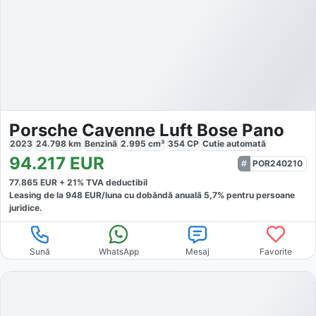
Porsche Cayenne Luft Bose Pano
2023
24.798
km
Benzină
2.995
cm³
354
CP
Cutie
automată
94.217
EUR
POR240210
77.865
EUR +
21
% TVA deductibil
Leasing de la
948
EUR/luna
cu dobăndă
anuală
5,7
% pentru persoane
juridice.
Sună
WhatsApp
Mesaj
Favorite