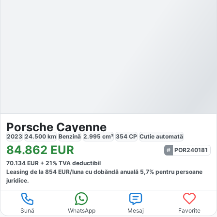
Porsche Cayenne
2023
24.500
km
Benzină
2.995
cm³
354
CP
Cutie
automată
84.862
EUR
POR240181
70.134
EUR +
21
% TVA deductibil
Leasing de la
854
EUR/luna
cu dobăndă
anuală
5,7
% pentru persoane
juridice.
Sună
WhatsApp
Mesaj
Favorite