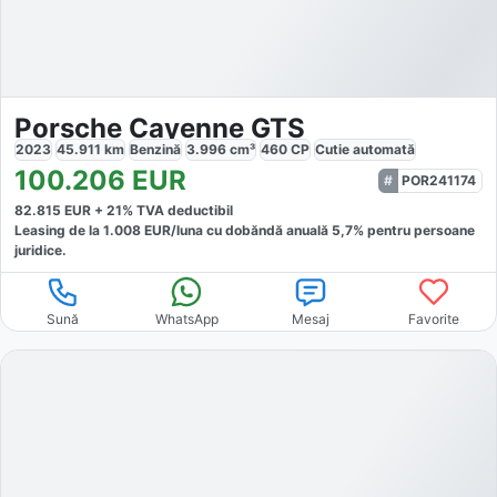
Porsche Cayenne GTS
2023
45.911
km
Benzină
3.996
cm³
460
CP
Cutie
automată
100.206
EUR
POR241174
82.815
EUR +
21
% TVA deductibil
Leasing de la
1.008
EUR/luna
cu dobăndă
anuală
5,7
% pentru persoane
juridice.
Sună
WhatsApp
Mesaj
Favorite