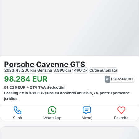
Porsche Cayenne GTS
2023
43.200
km
Benzină
3.996
cm³
460
CP
Cutie
automată
98.284
EUR
POR240081
81.226
EUR +
21
% TVA deductibil
Leasing de la
989
EUR/luna
cu dobăndă
anuală
5,7
% pentru persoane
juridice.
Sună
WhatsApp
Mesaj
Favorite