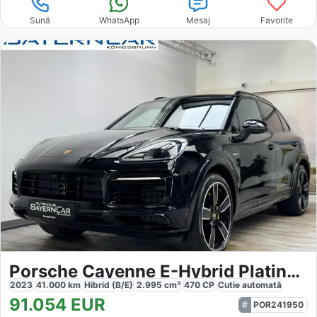
Sună
WhatsApp
Mesaj
Favorite
Porsche Cayenne E-Hybrid Platinum
2023
41.000
km
Hibrid (B/E)
2.995
cm³
470
CP
Cutie
automată
91.054
EUR
POR241950