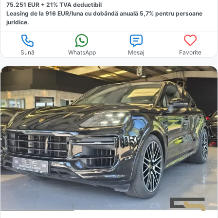
75.251
EUR +
21
% TVA deductibil
Leasing de la
916
EUR/luna
cu dobăndă
anuală
5,7
% pentru persoane
juridice.
Sună
WhatsApp
Mesaj
Favorite