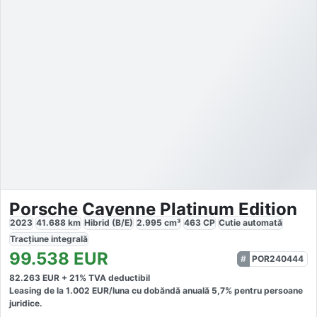
Porsche Cayenne Platinum Edition
2023
41.688
km
Hibrid (B/E)
2.995
cm³
463
CP
Cutie
automată
Tracțiune
integrală
99.538
EUR
POR240444
82.263
EUR +
21
% TVA deductibil
Leasing de la
1.002
EUR/luna
cu dobăndă
anuală
5,7
% pentru persoane
juridice.