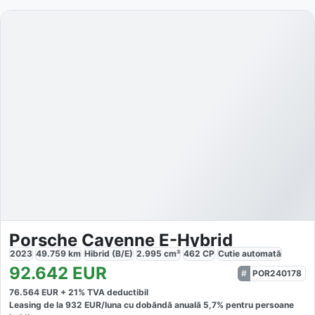
Porsche Cayenne E-Hybrid
2023
49.759
km
Hibrid (B/E)
2.995
cm³
462
CP
Cutie
automată
92.642
EUR
POR240178
76.564
EUR +
21
% TVA deductibil
Leasing de la
932
EUR/luna
cu dobăndă
anuală
5,7
% pentru persoane