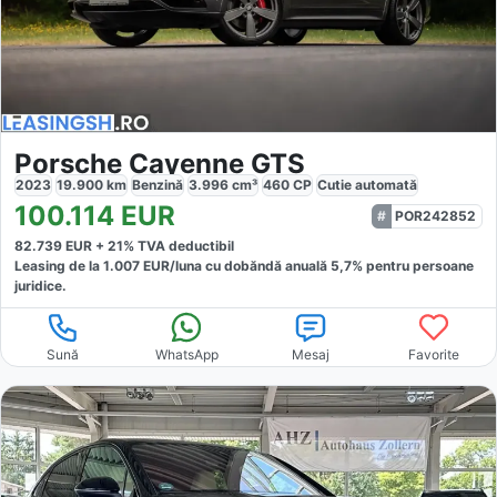
Porsche Cayenne GTS
2023
19.900
km
Benzină
3.996
cm³
460
CP
Cutie
automată
100.114
EUR
POR242852
82.739
EUR +
21
% TVA deductibil
Leasing de la
1.007
EUR/luna
cu dobăndă
anuală
5,7
% pentru persoane
juridice.
Sună
WhatsApp
Mesaj
Favorite