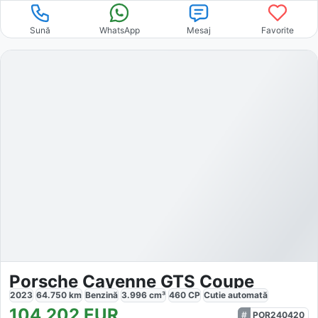
Sună
WhatsApp
Mesaj
Favorite
Porsche Cayenne GTS Coupe
2023
64.750
km
Benzină
3.996
cm³
460
CP
Cutie
automată
104.202
EUR
POR240420