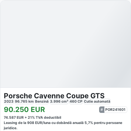
Porsche Cayenne Coupe GTS
2023
96.765
km
Benzină
3.996
cm³
460
CP
Cutie
automată
90.250
EUR
POR241601
74.587
EUR +
21
% TVA deductibil
Leasing de la
908
EUR/luna
cu dobăndă
anuală
5,7
% pentru persoane
juridice.