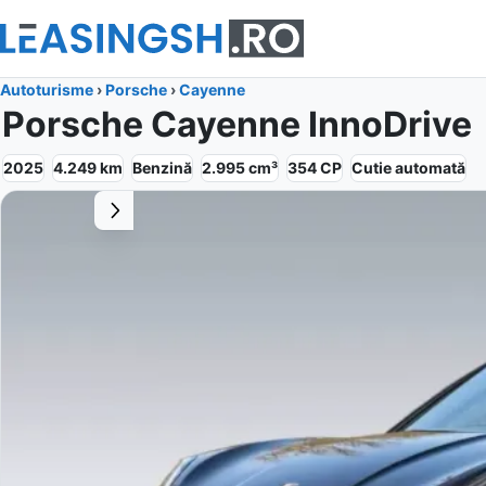
Autoturisme
›
Porsche
›
Cayenne
Porsche Cayenne InnoDrive
2025
4.249
km
Benzină
2.995
cm³
354
CP
Cutie
automată