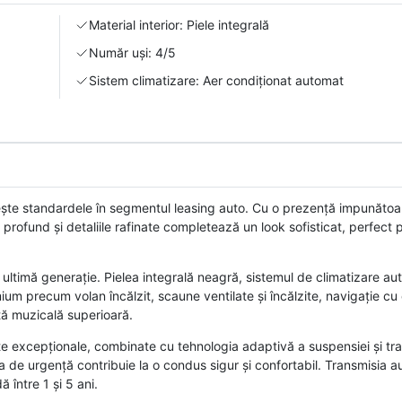
Material interior: Piele integrală
Număr uși: 4/5
Sistem climatizare: Aer condiționat automat
e standardele în segmentul leasing auto. Cu o prezență impunătoar
 profund și detaliile rafinate completează un look sofisticat, perfect 
ultimă generație. Pielea integrală neagră, sistemul de climatizare au
um precum volan încălzit, scaune ventilate și încălzite, navigație cu 
ță muzicală superioară.
xcepționale, combinate cu tehnologia adaptivă a suspensiei și trac
ea de urgență contribuie la o condus sigur și confortabil. Transmisia 
 între 1 și 5 ani.