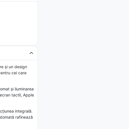
e și un design
pentru cei care
tomat și iluminarea
ecran tactil, Apple
țiunea integrală.
automată rafinează