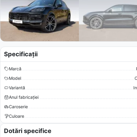
Specificații
Marcă
Model
C
Variantă
I
Anul fabricației
Caroserie
Culoare
Dotări specifice