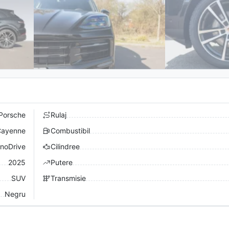
Porsche
Rulaj
ayenne
Combustibil
nnoDrive
Cilindree
2025
Putere
SUV
Transmisie
Negru