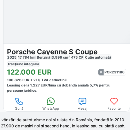
Porsche Cayenne S Coupe
2025
17.784
km
Benzină
3.996
cm³
475
CP
Cutie
automată
Tracțiune
integrală
122.000
EUR
POR231186
100.826
EUR +
21
% TVA deductibil
Leasing de la
1.227
EUR/luna
cu dobăndă
anuală
5,7
% pentru
persoane juridice.
Sună
WhatsApp
Mesaj
Favorite
 vânzări de autoturisme noi și rulate din România, fondată în
2010
.
 27.900 de
mașini noi și second hand,
în leasing sau cu plată cash.