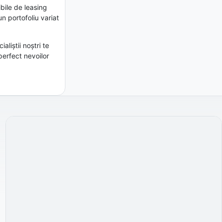
bile de leasing
un portofoliu variat
liștii noștri te
perfect nevoilor