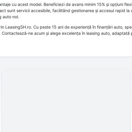
aje cu acest model. Beneficiezi de avans minim 15% și opțiuni flexi
t sunt servicii accesibile, facilitând gestionarea și accesul rapid la 
g auto noi.
 LeasingSH.ro. Cu peste 15 ani de experiență în finanțări auto, specia
ă. Contactează-ne acum și alege excelența în leasing auto, adaptată 