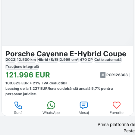
Porsche Cayenne E-Hybrid Coupe
2023
12.500
km
Hibrid (B/E)
2.995
cm³
470
CP
Cutie
automată
Tracțiune
integrală
121.996
EUR
POR126303
100.823
EUR +
21
% TVA deductibil
Leasing de la
1.227
EUR/luna
cu dobăndă
anuală
5,7
% pentru
persoane juridice.
Sună
WhatsApp
Mesaj
Favorite
Prima platformă de
Peste