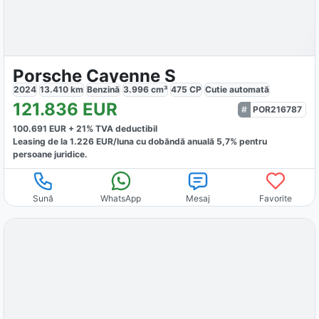
Porsche Cayenne S
2024
13.410
km
Benzină
3.996
cm³
475
CP
Cutie
automată
121.836
EUR
POR216787
100.691
EUR +
21
% TVA deductibil
Leasing de la
1.226
EUR/luna
cu dobăndă
anuală
5,7
% pentru
persoane juridice.
Sună
WhatsApp
Mesaj
Favorite