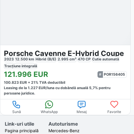
Porsche Cayenne E-Hybrid Coupe
2023
12.500
km
Hibrid (B/E)
2.995
cm³
470
CP
Cutie
automată
Tracțiune
integrală
121.996
EUR
POR156405
100.823
EUR +
21
% TVA deductibil
Leasing de la
1.227
EUR/luna
cu dobăndă
anuală
5,7
% pentru
persoane juridice.
Sună
WhatsApp
Mesaj
Favorite
Link-uri utile
Autoturisme
Pagina principală
Mercedes-Benz