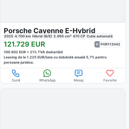
Porsche Cayenne E-Hybrid
2025
4.700
km
Hibrid (B/E)
2.995
cm³
470
CP
Cutie
automată
121.729
EUR
POR113042
100.602
EUR +
21
% TVA deductibil
Leasing de la
1.225
EUR/luna
cu dobăndă
anuală
5,7
% pentru
persoane juridice.
Sună
WhatsApp
Mesaj
Favorite