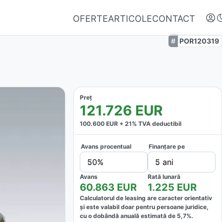
OFERTE
ARTICOLE
CONTACT
POR120319
Preț
121.726
EUR
100.600
EUR +
21
% TVA deductibil
Avans procentual
Finanțare pe
Autentifică-te
50%
5 ani
Nu ai oferte favorite
Avans
Rată lunară
60.863
EUR
1.225
EUR
Calculatorul de leasing are caracter orientativ
și este valabil doar pentru persoane juridice,
cu o dobândă anuală estimată de
5,7
%.