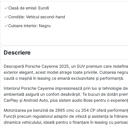
Clasă de emisii: Euro6
Condiție: Vehicul second-hand
Culoare interior: Negru
Descriere
Descoperă Porsche Cayenne 2025, un SUV premium care redefineșt
exterior elegant, acest model atrage toate privirile. Culoarea negru
caută o mașină în leasing ce emană exclusivitate și performanță.
Interiorul Porsche Cayenne impresionează prin lux și tehnologie de 
ambientală asigură un confort desăvârșit. Te bucuri de dotări premi
CarPlay și Android Auto, plus sistem audio Bose pentru o experien
Motorizarea pe benzină de 2995 cmc cu 354 CP oferă performanțe e
Funcții precum regulatorul adaptiv de viteză și asistența la frânar
dinamica vehiculului, ideală pentru o finanțare în leasing cu perioadă