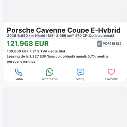
Porsche Cayenne Coupe E-Hybrid
2025
6.950
km
Hibrid (B/E)
2.995
cm³
470
CP
Cutie
automată
121.968
EUR
POR119182
100.800
EUR +
21
% TVA deductibil
Leasing de la
1.227
EUR/luna
cu dobăndă
anuală
5,7
% pentru
persoane juridice.
Sună
WhatsApp
Mesaj
Favorite