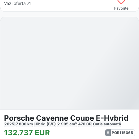
Vezi oferta
Favorite
Porsche Cayenne Coupe E-Hybrid
2025
7.800
km
Hibrid (B/E)
2.995
cm³
470
CP
Cutie
automată
132.737
EUR
POR115065