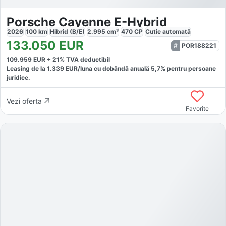
Porsche Cayenne E-Hybrid
2026
100
km
Hibrid (B/E)
2.995
cm³
470
CP
Cutie
automată
133.050
EUR
POR188221
109.959
EUR +
21
% TVA deductibil
Leasing de la
1.339
EUR/luna
cu dobăndă
anuală
5,7
% pentru persoane
juridice.
Vezi oferta
Favorite