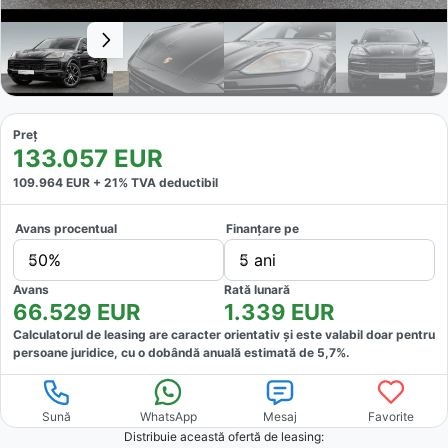
Preț
133.057
EUR
109.964
EUR +
21
% TVA deductibil
Avans procentual
Finanțare pe
50%
5 ani
Avans
Rată lunară
66.529
EUR
1.339
EUR
Calculatorul de leasing are caracter orientativ și este valabil doar pentru
persoane juridice, cu o dobândă anuală estimată de
5,7
%.
Sună
WhatsApp
Mesaj
Favorite
Distribuie această ofertă
de leasing
: