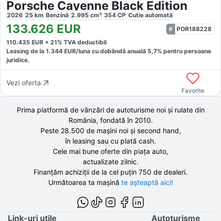
Porsche Cayenne Black Edition
2026
25
km
Benzină
2.995
cm³
354
CP
Cutie
automată
133.626
EUR
POR188228
110.435
EUR +
21
% TVA deductibil
Leasing de la
1.344
EUR/luna
cu dobăndă
anuală
5,7
% pentru persoane
juridice.
Vezi oferta
Favorite
Prima platformă de vânzări de autoturisme noi și rulate din
România, fondată în
2010
.
Peste 28.500 de
mașini noi și second hand,
în leasing sau cu plată cash.
Cele mai bune oferte din piața auto,
actualizate zilnic.
Finanțăm achiziții de la
cel puțin 750 de
dealeri.
Următoarea ta mașină
te așteaptă aici!
Link-uri utile
Autoturisme