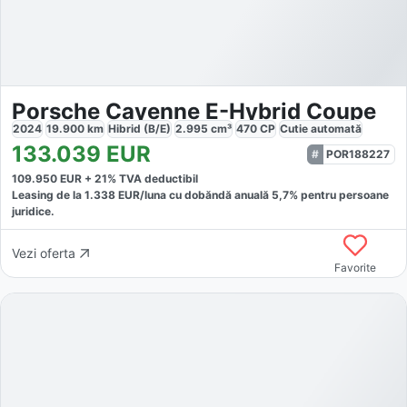
Porsche Cayenne E-Hybrid Coupe
2024
19.900
km
Hibrid (B/E)
2.995
cm³
470
CP
Cutie
automată
133.039
EUR
POR188227
109.950
EUR +
21
% TVA deductibil
Leasing de la
1.338
EUR/luna
cu dobăndă
anuală
5,7
% pentru persoane
juridice.
Vezi oferta
Favorite