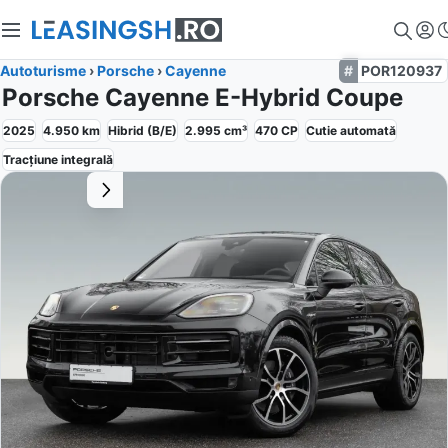
Autoturisme
›
Porsche
›
Cayenne
POR120937
Porsche Cayenne E-Hybrid Coupe
2025
4.950
km
Hibrid (B/E)
2.995
cm³
470
CP
Cutie
automată
Tracțiune
integrală