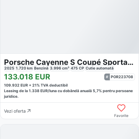
Porsche Cayenne S Coupé Sportabgas Luft Sitzbelüft
2025
1.720
km
Benzină
3.996
cm³
475
CP
Cutie
automată
133.018
EUR
POR223708
109.932
EUR +
21
% TVA deductibil
Leasing de la
1.338
EUR/luna
cu dobăndă
anuală
5,7
% pentru persoane
juridice.
Vezi oferta
Favorite