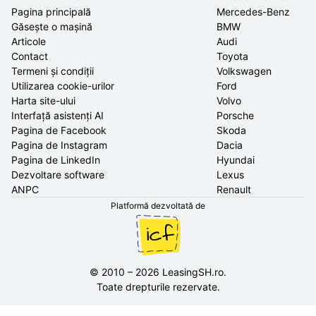
Pagina principală
Mercedes-Benz
Găsește o mașină
BMW
Articole
Audi
Contact
Toyota
Termeni și condiții
Volkswagen
Utilizarea cookie-urilor
Ford
Harta site-ului
Volvo
Interfață asistenți AI
Porsche
Pagina de Facebook
Skoda
Pagina de Instagram
Dacia
Pagina de LinkedIn
Hyundai
Dezvoltare software
Lexus
ANPC
Renault
Platformă dezvoltată de
©
2010
–
2026
LeasingSH.ro
.
Toate drepturile rezervate.