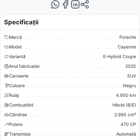
Specificații
Marcă
Porsche
Model
Cayenne
Variantă
E-Hybrid Coupe
Anul fabricației
2025
Caroserie
SUV
Culoare
Negru
Rulaj
4.950 km
Combustibil
Hibrid (B/E)
Cilindree
2.995 cm³
Putere
470 CP
Transmisie
Automată