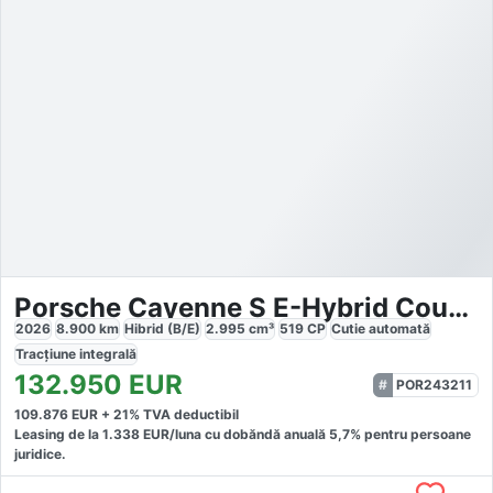
Porsche Cayenne S E-Hybrid Coupe Black Edition
2026
8.900
km
Hibrid (B/E)
2.995
cm³
519
CP
Cutie
automată
Tracțiune
integrală
132.950
EUR
POR243211
109.876
EUR +
21
% TVA deductibil
Leasing de la
1.338
EUR/luna
cu dobăndă
anuală
5,7
% pentru persoane
juridice.