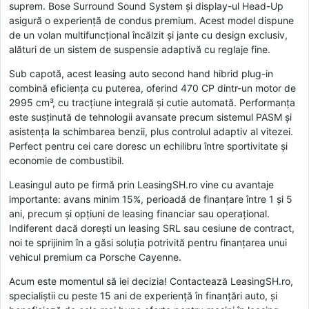
suprem. Bose Surround Sound System și display-ul Head-Up
asigură o experiență de condus premium. Acest model dispune
de un volan multifuncțional încălzit și jante cu design exclusiv,
alături de un sistem de suspensie adaptivă cu reglaje fine.
Sub capotă, acest leasing auto second hand hibrid plug-in
combină eficiența cu puterea, oferind 470 CP dintr-un motor de
2995 cm³, cu tracțiune integrală și cutie automată. Performanța
este susținută de tehnologii avansate precum sistemul PASM și
asistența la schimbarea benzii, plus controlul adaptiv al vitezei.
Perfect pentru cei care doresc un echilibru între sportivitate și
economie de combustibil.
Leasingul auto pe firmă prin LeasingSH.ro vine cu avantaje
importante: avans minim 15%, perioadă de finanțare între 1 și 5
ani, precum și opțiuni de leasing financiar sau operațional.
Indiferent dacă dorești un leasing SRL sau cesiune de contract,
noi te sprijinim în a găsi soluția potrivită pentru finanțarea unui
vehicul premium ca Porsche Cayenne.
Acum este momentul să iei decizia! Contactează LeasingSH.ro,
specialiștii cu peste 15 ani de experiență în finanțări auto, și