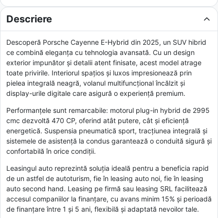
Descriere
Descoperă Porsche Cayenne E-Hybrid din 2025, un SUV hibrid
ce combină eleganța cu tehnologia avansată. Cu un design
exterior impunător și detalii atent finisate, acest model atrage
toate privirile. Interiorul spațios și luxos impresionează prin
pielea integrală neagră, volanul multifuncțional încălzit și
display-urile digitale care asigură o experiență premium.
Performanțele sunt remarcabile: motorul plug-in hybrid de 2995
cmc dezvoltă 470 CP, oferind atât putere, cât și eficiență
energetică. Suspensia pneumatică sport, tracțiunea integrală și
sistemele de asistență la condus garantează o conduită sigură și
confortabilă în orice condiții.
Leasingul auto reprezintă soluția ideală pentru a beneficia rapid
de un astfel de autoturism, fie în leasing auto noi, fie în leasing
auto second hand. Leasing pe firmă sau leasing SRL facilitează
accesul companiilor la finanțare, cu avans minim 15% și perioadă
de finanțare între 1 și 5 ani, flexibilă și adaptată nevoilor tale.