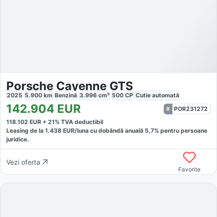
Porsche Cayenne GTS
2025
5.900
km
Benzină
3.996
cm³
500
CP
Cutie
automată
142.904
EUR
POR231272
118.102
EUR +
21
% TVA deductibil
Leasing de la
1.438
EUR/luna
cu dobăndă
anuală
5,7
% pentru persoane
juridice.
Vezi oferta
Favorite