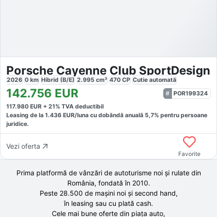
Porsche Cayenne Club SportDesign
2026
0
km
Hibrid (B/E)
2.995
cm³
470
CP
Cutie
automată
142.756
EUR
POR199324
117.980
EUR +
21
% TVA deductibil
Leasing de la
1.436
EUR/luna
cu dobăndă
anuală
5,7
% pentru persoane
juridice.
Vezi oferta
Favorite
Prima platformă de vânzări de autoturisme noi și rulate din
România, fondată în
2010
.
Peste 28.500 de
mașini noi și second hand,
în leasing sau cu plată cash.
Cele mai bune oferte din piața auto,