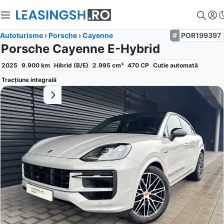
Autoturisme
›
Porsche
›
Cayenne
POR199397
Porsche Cayenne E-Hybrid
2025
9.900
km
Hibrid (B/E)
2.995
cm³
470
CP
Cutie
automată
Tracțiune
integrală