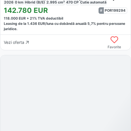
2026
0
km
Hibrid (B/E)
2.995
cm³
470
CP
Cutie
automată
142.780
EUR
POR199294
118.000
EUR +
21
% TVA deductibil
Leasing de la
1.436
EUR/luna
cu dobăndă
anuală
5,7
% pentru persoane
juridice.
Vezi oferta
Favorite