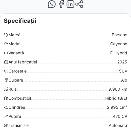
Specificații
Marcă
Porsche
Model
Cayenne
Variantă
E-Hybrid
Anul fabricației
2025
Caroserie
SUV
Culoare
Alb
Rulaj
9.900 km
Combustibil
Hibrid (B/E)
Cilindree
2.995 cm³
Putere
470 CP
Transmisie
Automată