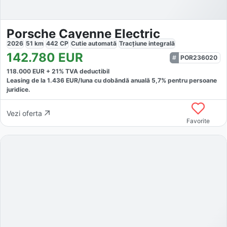
Porsche Cayenne Electric
2026
51
km
442
CP
Cutie
automată
Tracțiune
integrală
142.780
EUR
POR236020
118.000
EUR +
21
% TVA deductibil
Leasing de la
1.436
EUR/luna
cu dobăndă
anuală
5,7
% pentru persoane
juridice.
Vezi oferta
Favorite