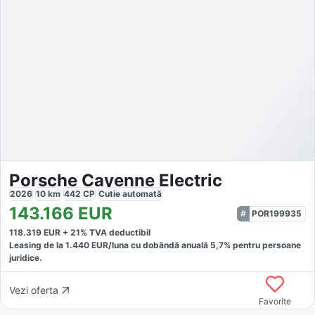
Porsche Cayenne Electric
2026
10
km
442
CP
Cutie
automată
143.166
EUR
POR199935
118.319
EUR +
21
% TVA deductibil
Leasing de la
1.440
EUR/luna
cu dobăndă
anuală
5,7
% pentru persoane
juridice.
Vezi oferta
Favorite