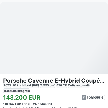
Porsche Cayenne E-Hybrid Coupé Black Edition
2025
50
km
Hibrid (B/E)
2.995
cm³
470
CP
Cutie
automată
Tracțiune
integrală
143.200
EUR
POR105516
118.347
EUR +
21
% TVA deductibil