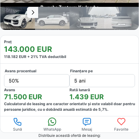
Preț
143.000
EUR
118.182
EUR +
21
% TVA deductibil
Avans procentual
Finanțare pe
50%
5 ani
Avans
Rată lunară
71.500
EUR
1.439
EUR
Calculatorul de leasing are caracter orientativ și este valabil doar pentru
persoane juridice, cu o dobândă anuală estimată de
5,7
%.
Sună
WhatsApp
Mesaj
Favorite
Distribuie această ofertă
de leasing
: