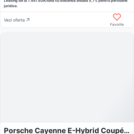
Leasing de la
1.441
EUR/luna
cu dobăndă
anuală
5,7
% pentru persoane
juridice.
Vezi oferta
Favorite
Porsche Cayenne E-Hybrid Coupé Black Edition