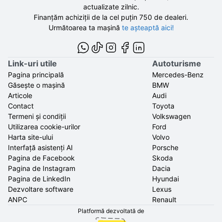
actualizate zilnic.
Finanțăm achiziții de la
cel puțin 750 de
dealeri.
Următoarea ta mașină
te așteaptă aici!
Link-uri utile
Autoturisme
Pagina principală
Mercedes-Benz
Găsește o mașină
BMW
Articole
Audi
Contact
Toyota
Termeni și condiții
Volkswagen
Utilizarea cookie-urilor
Ford
Harta site-ului
Volvo
Interfață asistenți AI
Porsche
Pagina de Facebook
Skoda
Pagina de Instagram
Dacia
Pagina de LinkedIn
Hyundai
Dezvoltare software
Lexus
ANPC
Renault
Platformă dezvoltată de