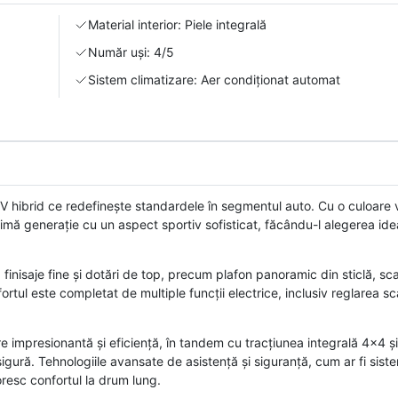
Material interior: Piele integrală
Număr uși: 4/5
Sistem climatizare: Aer condiționat automat
ibrid ce redefinește standardele în segmentul auto. Cu o culoare ve
imă generație cu un aspect sportiv sofisticat, făcându-l alegerea ide
, finisaje fine și dotări de top, precum plafon panoramic din sticlă, sc
rtul este completat de multiple funcții electrice, inclusiv reglarea s
 impresionantă și eficiență, în tandem cu tracțiunea integrală 4x4 ș
ură. Tehnologiile avansate de asistență și siguranță, cum ar fi sist
resc confortul la drum lung.