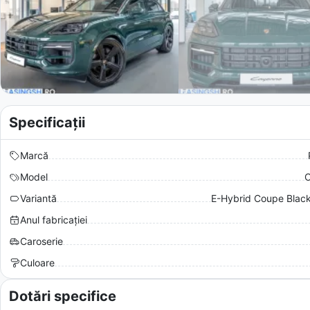
Specificații
Marcă
Model
C
Variantă
E-Hybrid Coupe Black
Anul fabricației
Caroserie
Culoare
Dotări specifice