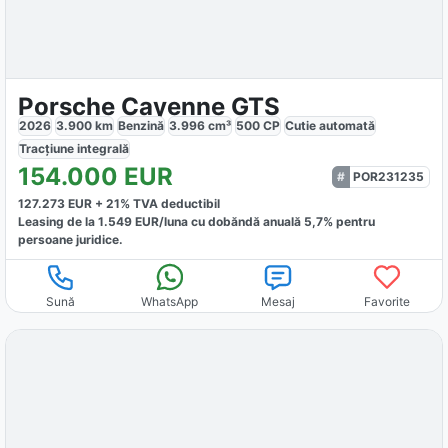
Porsche Cayenne GTS
2026
3.900
km
Benzină
3.996
cm³
500
CP
Cutie
automată
Tracțiune
integrală
154.000
EUR
POR231235
127.273
EUR +
21
% TVA deductibil
Leasing de la
1.549
EUR/luna
cu dobăndă
anuală
5,7
% pentru
persoane juridice.
Sună
WhatsApp
Mesaj
Favorite