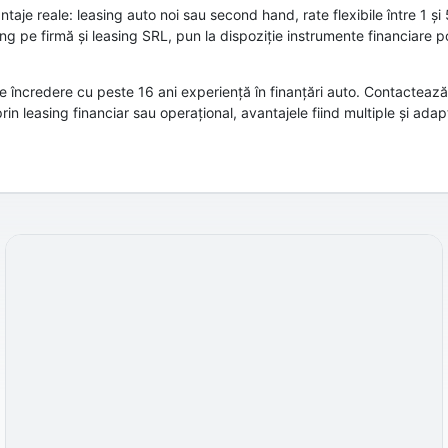
aje reale: leasing auto noi sau second hand, rate flexibile între 1 și 
ng pe firmă și leasing SRL, pun la dispoziție instrumente financiare po
de încredere cu peste 16 ani experiență în finanțări auto. Contacteaz
 leasing financiar sau operațional, avantajele fiind multiple și adapta