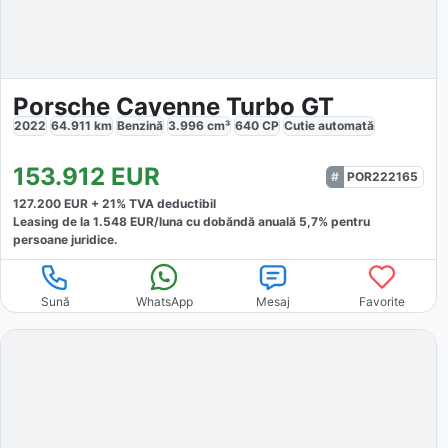
Porsche Cayenne Turbo GT
2022
64.911
km
Benzină
3.996
cm³
640
CP
Cutie
automată
153.912
EUR
POR222165
127.200
EUR +
21
% TVA deductibil
Leasing de la
1.548
EUR/luna
cu dobăndă
anuală
5,7
% pentru
persoane juridice.
Sună
WhatsApp
Mesaj
Favorite