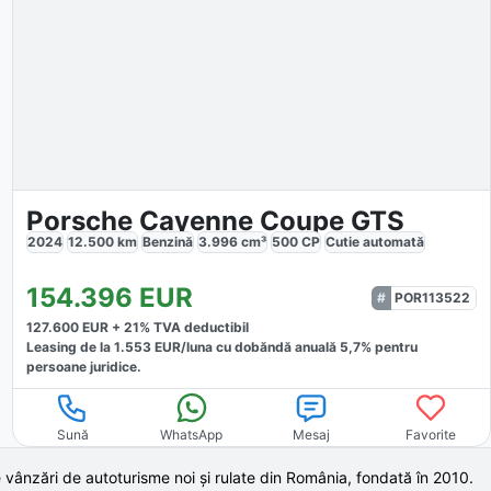
Porsche Cayenne Coupe GTS
2024
12.500
km
Benzină
3.996
cm³
500
CP
Cutie
automată
154.396
EUR
POR113522
127.600
EUR +
21
% TVA deductibil
Leasing de la
1.553
EUR/luna
cu dobăndă
anuală
5,7
% pentru
persoane juridice.
Sună
WhatsApp
Mesaj
Favorite
 vânzări de autoturisme noi și rulate din România, fondată în
2010
.