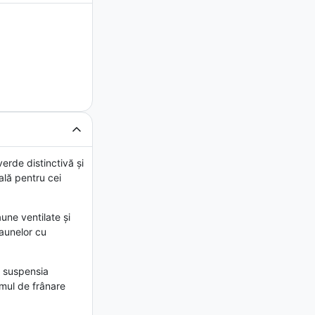
rde distinctivă și
ală pentru cei
aune ventilate și
caunelor cu
i suspensia
emul de frânare