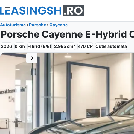
Autoturisme
›
Porsche
›
Cayenne
Porsche Cayenne E-Hybrid C
2026
0
km
Hibrid (B/E)
2.995
cm³
470
CP
Cutie
automată