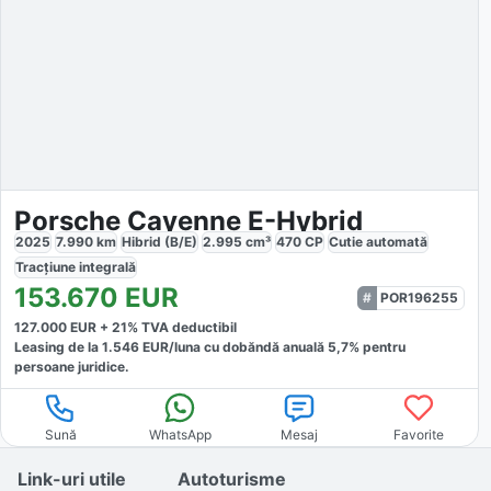
Porsche Cayenne E-Hybrid
2025
7.990
km
Hibrid (B/E)
2.995
cm³
470
CP
Cutie
automată
Tracțiune
integrală
153.670
EUR
POR196255
127.000
EUR +
21
% TVA deductibil
Leasing de la
1.546
EUR/luna
cu dobăndă
anuală
5,7
% pentru
persoane juridice.
Sună
WhatsApp
Mesaj
Favorite
Link-uri utile
Autoturisme