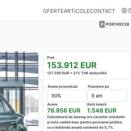
OFERTE
ARTICOLE
CONTACT
POR199238
Preț
153.912
EUR
127.200
EUR +
21
% TVA deductibil
Avans procentual
Finanțare pe
Autentifică-te
50%
5 ani
Nu ai oferte favorite
Avans
Rată lunară
76.956
EUR
1.548
EUR
Calculatorul de leasing are caracter orientativ
și este valabil doar pentru persoane juridice,
cu o dobândă anuală estimată de
5,7
%.