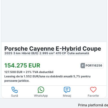
Porsche Cayenne E-Hybrid Coupe
2025
5
km
Hibrid (B/E)
2.995
cm³
470
CP
Cutie
automată
154.275
EUR
POR116256
127.500
EUR +
21
% TVA deductibil
Leasing de la
1.552
EUR/luna
cu dobăndă
anuală
5,7
% pentru
persoane juridice.
Sună
WhatsApp
Mesaj
Favorite
Prima platformă de