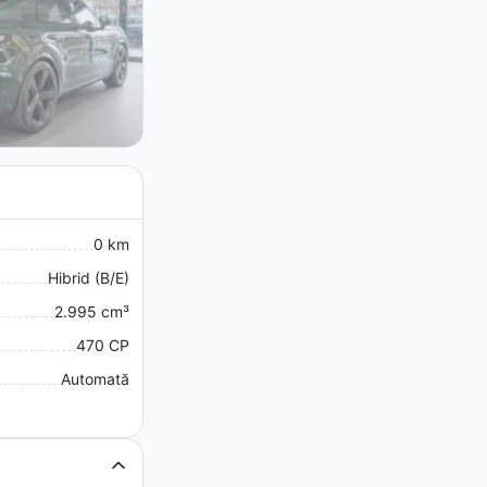
0 km
Hibrid (B/E)
2.995 cm³
470 CP
Automată