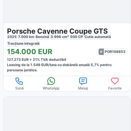
Porsche Cayenne Coupe GTS
2025
7.000
km
Benzină
3.996
cm³
500
CP
Cutie
automată
Tracțiune
integrală
154.000
EUR
POR108853
127.273
EUR +
21
% TVA deductibil
Leasing de la
1.549
EUR/luna
cu dobăndă
anuală
5,7
% pentru
persoane juridice.
Sună
WhatsApp
Mesaj
Favorite