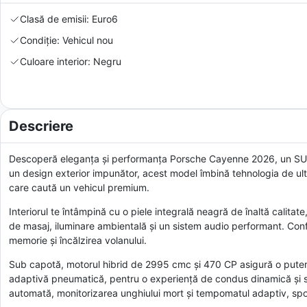
Clasă de emisii: Euro6
Condiție: Vehicul nou
Culoare interior: Negru
Descriere
Descoperă eleganța și performanța Porsche Cayenne 2026, un SUV h
un design exterior impunător, acest model îmbină tehnologia de ult
care caută un vehicul premium.
Interiorul te întâmpină cu o piele integrală neagră de înaltă calitate
de masaj, iluminare ambientală și un sistem audio performant. Confo
memorie și încălzirea volanului.
Sub capotă, motorul hibrid de 2995 cmc și 470 CP asigură o putere
adaptivă pneumatică, pentru o experiență de condus dinamică și sig
automată, monitorizarea unghiului mort și tempomatul adaptiv, spo