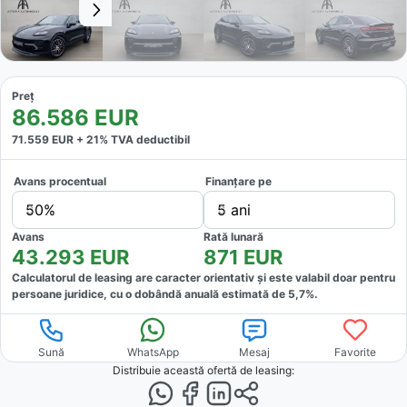
Preț
86.586
EUR
71.559
EUR +
21
% TVA deductibil
Avans procentual
Finanțare pe
50%
5 ani
Avans
Rată lunară
43.293
EUR
871
EUR
Calculatorul de leasing are caracter orientativ și este valabil doar pentru
persoane juridice, cu o dobândă anuală estimată de
5,7
%.
Sună
WhatsApp
Mesaj
Favorite
Distribuie această ofertă
de leasing
: