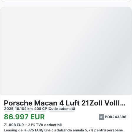
Porsche Macan 4 Luft 21Zoll Vollleder OffroadDesign 360G
2025
16.104
km
408
CP
Cutie
automată
86.997
EUR
POR243398
71.898
EUR +
21
% TVA deductibil
Leasing de la
875
EUR/luna
cu dobăndă
anuală
5,7
% pentru persoane