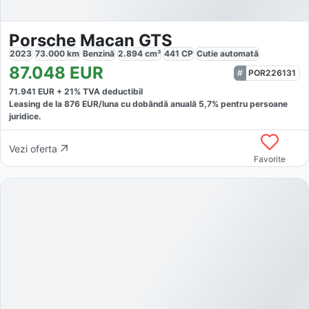
Porsche Macan GTS
2023
73.000
km
Benzină
2.894
cm³
441
CP
Cutie
automată
87.048
EUR
POR226131
71.941
EUR +
21
% TVA deductibil
Leasing de la
876
EUR/luna
cu dobăndă
anuală
5,7
% pentru persoane
juridice.
Vezi oferta
Favorite