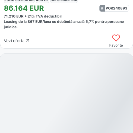
86.164
EUR
POR240893
71.210
EUR +
21
% TVA deductibil
Leasing de la
867
EUR/luna
cu dobăndă
anuală
5,7
% pentru persoane
juridice.
Vezi oferta
Favorite