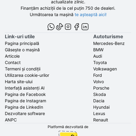
actualizate zilnic.
Finanțăm achiziții de la
cel puțin 750 de
dealeri.
Următoarea ta mașină
te așteaptă aici!
Link-uri utile
Autoturisme
Pagina principală
Mercedes-Benz
Găsește o mașină
BMW
Articole
Audi
Contact
Toyota
Termeni și condiții
Volkswagen
Utilizarea cookie-urilor
Ford
Harta site-ului
Volvo
Interfață asistenți AI
Porsche
Pagina de Facebook
Skoda
Pagina de Instagram
Dacia
Pagina de LinkedIn
Hyundai
Dezvoltare software
Lexus
ANPC
Renault
Platformă dezvoltată de