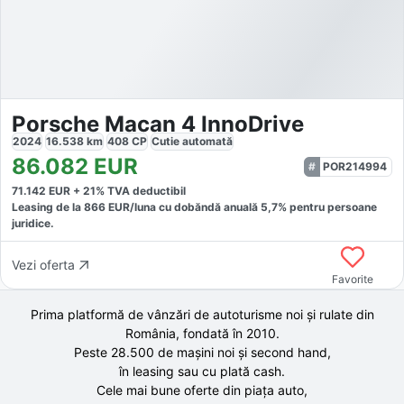
Porsche Macan 4 InnoDrive
2024
16.538
km
408
CP
Cutie
automată
86.082
EUR
POR214994
71.142
EUR +
21
% TVA deductibil
Leasing de la
866
EUR/luna
cu dobăndă
anuală
5,7
% pentru persoane
juridice.
Vezi oferta
Favorite
Prima platformă de vânzări de autoturisme noi și rulate din
România, fondată în
2010
.
Peste 28.500 de
mașini noi și second hand,
în leasing sau cu plată cash.
Cele mai bune oferte din piața auto,