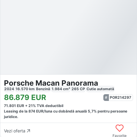
Porsche Macan Panorama
2024
16.570
km
Benzină
1.984
cm³
265
CP
Cutie
automată
86.879
EUR
POR214297
71.801
EUR +
21
% TVA deductibil
Leasing de la
874
EUR/luna
cu dobăndă
anuală
5,7
% pentru persoane
juridice.
Vezi oferta
Favorite