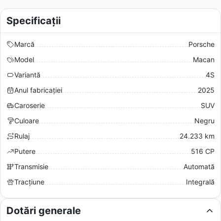
Specificații
Marcă
Porsche
Model
Macan
Variantă
4S
Anul fabricației
2025
Caroserie
SUV
Culoare
Negru
Rulaj
24.233 km
Putere
516 CP
Transmisie
Automată
Tracțiune
Integrală
Dotări generale