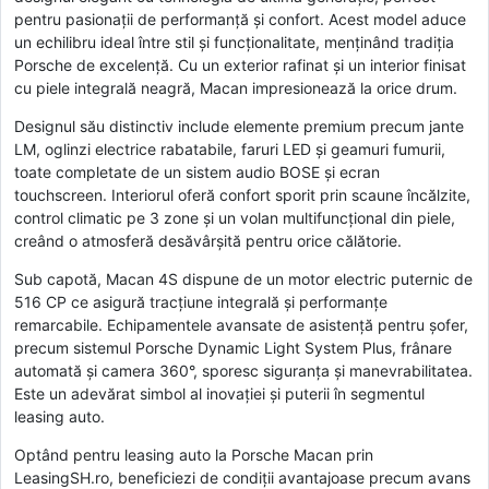
pentru pasionații de performanță și confort. Acest model aduce
un echilibru ideal între stil și funcționalitate, menținând tradiția
Porsche de excelență. Cu un exterior rafinat și un interior finisat
cu piele integrală neagră, Macan impresionează la orice drum.
Designul său distinctiv include elemente premium precum jante
LM, oglinzi electrice rabatabile, faruri LED și geamuri fumurii,
toate completate de un sistem audio BOSE și ecran
touchscreen. Interiorul oferă confort sporit prin scaune încălzite,
control climatic pe 3 zone și un volan multifuncțional din piele,
creând o atmosferă desăvârșită pentru orice călătorie.
Sub capotă, Macan 4S dispune de un motor electric puternic de
516 CP ce asigură tracțiune integrală și performanțe
remarcabile. Echipamentele avansate de asistență pentru șofer,
precum sistemul Porsche Dynamic Light System Plus, frânare
automată și camera 360°, sporesc siguranța și manevrabilitatea.
Este un adevărat simbol al inovației și puterii în segmentul
leasing auto.
Optând pentru leasing auto la Porsche Macan prin
LeasingSH.ro, beneficiezi de condiții avantajoase precum avans