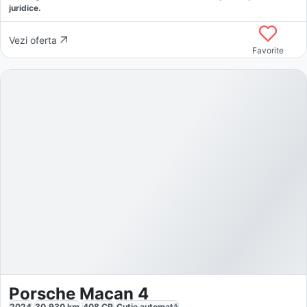
juridice.
Vezi oferta
Favorite
Porsche Macan 4
2024
30.930
km
408
CP
Cutie
automată