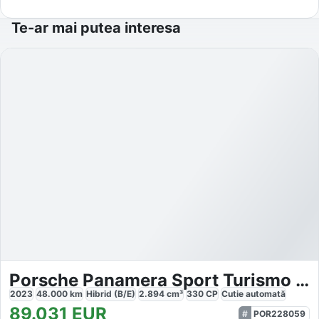
Te-ar mai putea interesa
Porsche Panamera Sport Turismo 4 E-Hybrid
2023
48.000
km
Hibrid (B/E)
2.894
cm³
330
CP
Cutie
automată
89.031
EUR
POR228059