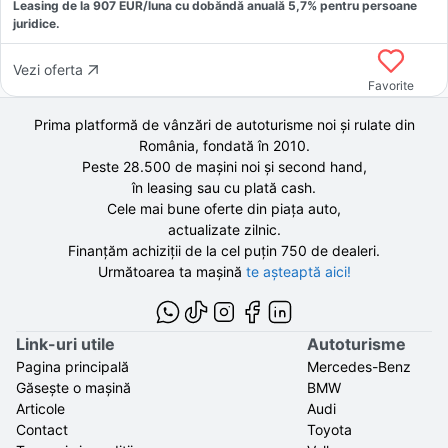
Leasing de la
907
EUR/luna
cu dobăndă
anuală
5,7
% pentru persoane
juridice.
Vezi oferta
Favorite
Prima platformă de vânzări de autoturisme noi și rulate din
România, fondată în
2010
.
Peste 28.500 de
mașini noi și second hand,
în leasing sau cu plată cash.
Cele mai bune oferte din piața auto,
actualizate zilnic.
Finanțăm achiziții de la
cel puțin 750 de
dealeri.
Următoarea ta mașină
te așteaptă aici!
Link-uri utile
Autoturisme
Pagina principală
Mercedes-Benz
Găsește o mașină
BMW
Articole
Audi
Contact
Toyota