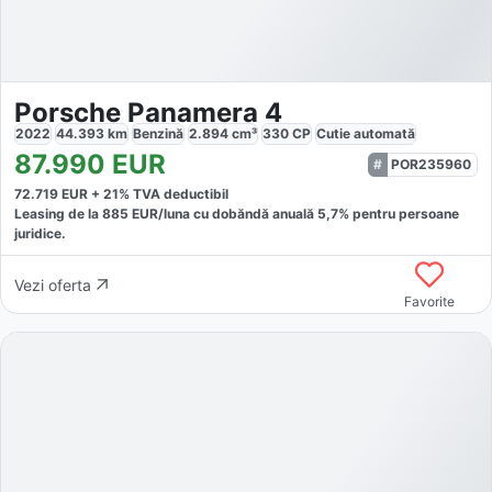
Porsche Panamera 4
2022
44.393
km
Benzină
2.894
cm³
330
CP
Cutie
automată
87.990
EUR
POR235960
72.719
EUR +
21
% TVA deductibil
Leasing de la
885
EUR/luna
cu dobăndă
anuală
5,7
% pentru persoane
juridice.
Vezi oferta
Favorite