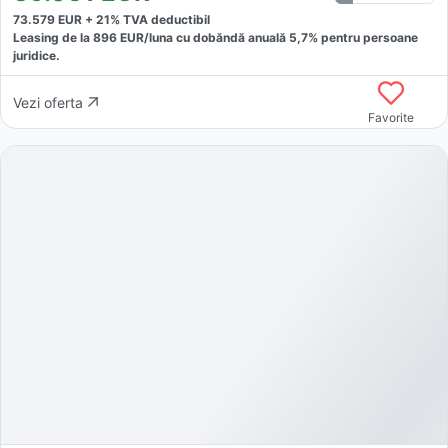
73.579
EUR +
21
% TVA deductibil
Leasing de la
896
EUR/luna
cu dobăndă
anuală
5,7
% pentru persoane
juridice.
Vezi oferta
Favorite