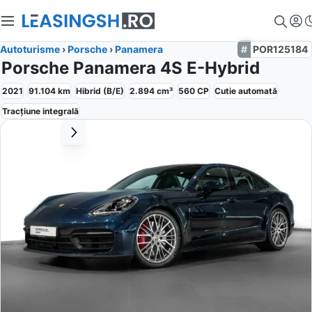
Autoturisme
›
Porsche
›
Panamera
POR125184
Porsche Panamera 4S E-Hybrid
2021
91.104
km
Hibrid (B/E)
2.894
cm³
560
CP
Cutie
automată
Tracțiune
integrală