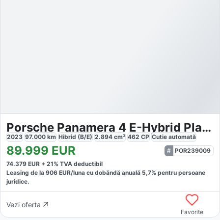
Porsche Panamera 4 E-Hybrid Platinum Edition
2023
97.000
km
Hibrid (B/E)
2.894
cm³
462
CP
Cutie
automată
89.999
EUR
POR239009
74.379
EUR +
21
% TVA deductibil
Leasing de la
906
EUR/luna
cu dobăndă
anuală
5,7
% pentru persoane
juridice.
Vezi oferta
Favorite