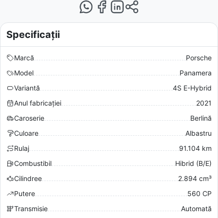
Specificații
Marcă
Porsche
Model
Panamera
Variantă
4S E-Hybrid
Anul fabricației
2021
Caroserie
Berlină
Culoare
Albastru
Rulaj
91.104 km
Combustibil
Hibrid (B/E)
Cilindree
2.894 cm³
Putere
560 CP
Transmisie
Automată