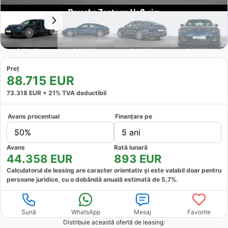
Preț
88.715
EUR
73.318
EUR +
21
% TVA deductibil
Avans procentual
Finanțare pe
50%
5 ani
Avans
Rată lunară
44.358
EUR
893
EUR
Calculatorul de leasing are caracter orientativ și este valabil doar pentru
persoane juridice, cu o dobândă anuală estimată de
5,7
%.
Sună
WhatsApp
Mesaj
Favorite
Distribuie această ofertă
de leasing
: