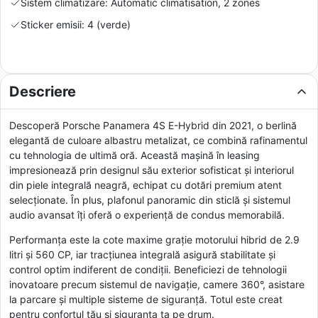
Sistem climatizare: Automatic climatisation, 2 zones
Sticker emisii: 4 (verde)
Descriere
Descoperă Porsche Panamera 4S E-Hybrid din 2021, o berlină
elegantă de culoare albastru metalizat, ce combină rafinamentul
cu tehnologia de ultimă oră. Această mașină în leasing
impresionează prin designul său exterior sofisticat și interiorul
din piele integrală neagră, echipat cu dotări premium atent
selecționate. În plus, plafonul panoramic din sticlă și sistemul
audio avansat îți oferă o experiență de condus memorabilă.
Performanța este la cote maxime grație motorului hibrid de 2.9
litri și 560 CP, iar tracțiunea integrală asigură stabilitate și
control optim indiferent de condiții. Beneficiezi de tehnologii
inovatoare precum sistemul de navigație, camere 360°, asistare
la parcare și multiple sisteme de siguranță. Totul este creat
pentru confortul tău și siguranța ta pe drum.