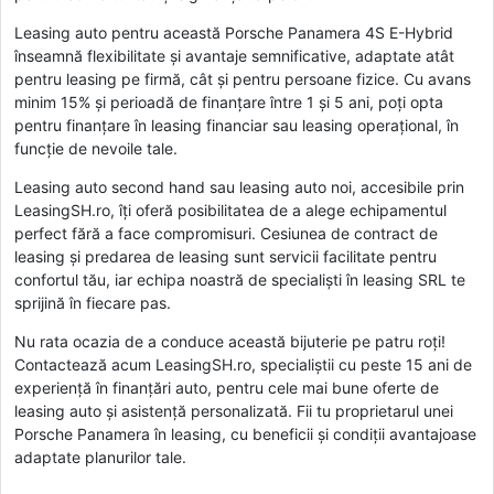
Leasing auto pentru această Porsche Panamera 4S E-Hybrid
înseamnă flexibilitate și avantaje semnificative, adaptate atât
pentru leasing pe firmă, cât și pentru persoane fizice. Cu avans
minim 15% și perioadă de finanțare între 1 și 5 ani, poți opta
pentru finanțare în leasing financiar sau leasing operațional, în
funcție de nevoile tale.
Leasing auto second hand sau leasing auto noi, accesibile prin
LeasingSH.ro, îți oferă posibilitatea de a alege echipamentul
perfect fără a face compromisuri. Cesiunea de contract de
leasing și predarea de leasing sunt servicii facilitate pentru
confortul tău, iar echipa noastră de specialiști în leasing SRL te
sprijină în fiecare pas.
Nu rata ocazia de a conduce această bijuterie pe patru roți!
Contactează acum LeasingSH.ro, specialiștii cu peste 15 ani de
experiență în finanțări auto, pentru cele mai bune oferte de
leasing auto și asistență personalizată. Fii tu proprietarul unei
Porsche Panamera în leasing, cu beneficii și condiții avantajoase
adaptate planurilor tale.