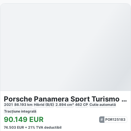
Porsche Panamera Sport Turismo 4 E-Hybrid
2021
86.193
km
Hibrid (B/E)
2.894
cm³
462
CP
Cutie
automată
Tracțiune
integrală
90.149
EUR
POR125183
74.503
EUR +
21
% TVA deductibil