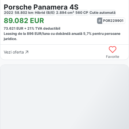
Porsche Panamera 4S
2022
58.802
km
Hibrid (B/E)
2.894
cm³
560
CP
Cutie
automată
89.082
EUR
POR229901
73.621
EUR +
21
% TVA deductibil
Leasing de la
896
EUR/luna
cu dobăndă
anuală
5,7
% pentru persoane
juridice.
Vezi oferta
Favorite