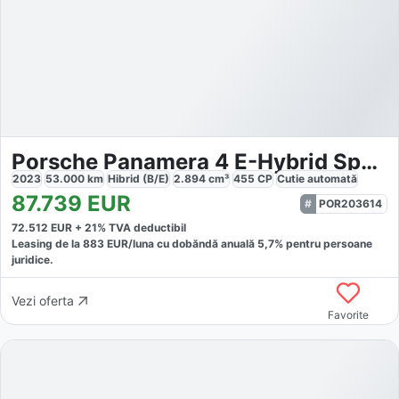
Porsche Panamera 4 E-Hybrid Sport Turismo
2023
53.000
km
Hibrid (B/E)
2.894
cm³
455
CP
Cutie
automată
87.739
EUR
POR203614
72.512
EUR +
21
% TVA deductibil
Leasing de la
883
EUR/luna
cu dobăndă
anuală
5,7
% pentru persoane
juridice.
Vezi oferta
Favorite