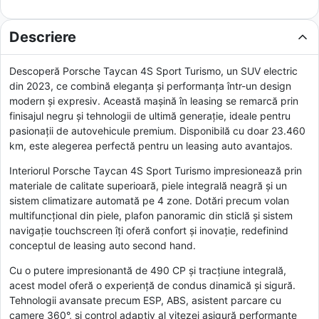
Descriere
Descoperă Porsche Taycan 4S Sport Turismo, un SUV electric
din 2023, ce combină eleganța și performanța într-un design
modern și expresiv. Această mașină în leasing se remarcă prin
finisajul negru și tehnologii de ultimă generație, ideale pentru
pasionații de autovehicule premium. Disponibilă cu doar 23.460
km, este alegerea perfectă pentru un leasing auto avantajos.
Interiorul Porsche Taycan 4S Sport Turismo impresionează prin
materiale de calitate superioară, piele integrală neagră și un
sistem climatizare automată pe 4 zone. Dotări precum volan
multifuncțional din piele, plafon panoramic din sticlă și sistem
navigație touchscreen îți oferă confort și inovație, redefinind
conceptul de leasing auto second hand.
Cu o putere impresionantă de 490 CP și tracțiune integrală,
acest model oferă o experiență de condus dinamică și sigură.
Tehnologii avansate precum ESP, ABS, asistent parcare cu
camere 360°, și control adaptiv al vitezei asigură performanțe