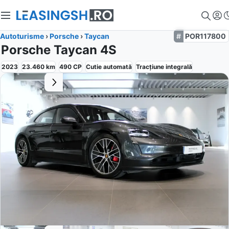
Autoturisme
›
Porsche
›
Taycan
POR117800
Porsche Taycan 4S
2023
23.460
km
490
CP
Cutie
automată
Tracțiune
integrală