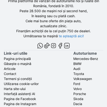
Prima platformă de vânzări de autoturisme noi și rulate din
România, fondată în
2010
.
Peste 28.500 de
mașini noi și second hand,
în leasing sau cu plată cash.
Cele mai bune oferte din piața auto,
actualizate zilnic.
Finanțăm achiziții de la
cel puțin 750 de
dealeri.
Următoarea ta mașină
te așteaptă aici!
Link-uri utile
Autoturisme
Pagina principală
Mercedes-Benz
Găsește o mașină
BMW
Articole
Audi
Contact
Toyota
Termeni și condiții
Volkswagen
Utilizarea cookie-urilor
Ford
Harta site-ului
Volvo
Interfață asistenți AI
Porsche
Pagina de Facebook
Skoda
Pagina de Instagram
Dacia