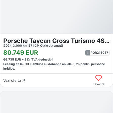
Porsche Taycan Cross Turismo 4S Performance
2024
3.000
km
571
CP
Cutie
automată
80.749
EUR
POR215087
66.735
EUR +
21
% TVA deductibil
Leasing de la
813
EUR/luna
cu dobăndă
anuală
5,7
% pentru persoane
juridice.
Vezi oferta
Favorite