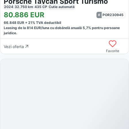
Porsche Taycan Sport Turismo
2024
32.750
km
435
CP
Cutie
automată
80.886
EUR
POR230945
66.848
EUR +
21
% TVA deductibil
Leasing de la
814
EUR/luna
cu dobăndă
anuală
5,7
% pentru persoane
juridice.
Vezi oferta
Favorite