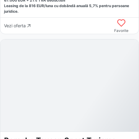
67.000
EUR +
21
% TVA deductibil
Leasing de la
816
EUR/luna
cu dobăndă
anuală
5,7
% pentru persoane
juridice.
Vezi oferta
Favorite