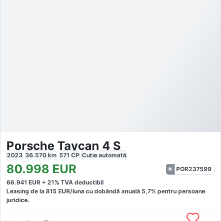
Porsche Taycan 4 S
2023
36.570
km
571
CP
Cutie
automată
80.998
EUR
POR237599
66.941
EUR +
21
% TVA deductibil
Leasing de la
815
EUR/luna
cu dobăndă
anuală
5,7
% pentru persoane
juridice.