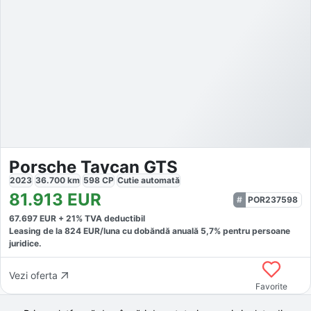
Porsche Taycan GTS
2023
36.700
km
598
CP
Cutie
automată
81.913
EUR
POR237598
67.697
EUR +
21
% TVA deductibil
Leasing de la
824
EUR/luna
cu dobăndă
anuală
5,7
% pentru persoane
juridice.
Vezi oferta
Favorite