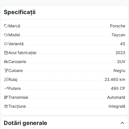
Specificații
Marcă
Porsche
Model
Taycan
Variantă
4S
Anul fabricației
2023
Caroserie
SUV
Culoare
Negru
Rulaj
23.460 km
Putere
490 CP
Transmisie
Automată
Tracțiune
Integrală
Dotări generale