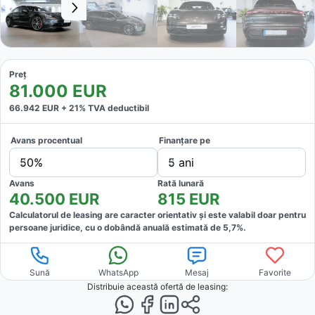
Preț
81.000
EUR
66.942
EUR +
21
% TVA deductibil
Avans procentual
Finanțare pe
50%
5 ani
Avans
Rată lunară
40.500
EUR
815
EUR
Calculatorul de leasing are caracter orientativ și este valabil doar pentru
persoane juridice, cu o dobândă anuală estimată de
5,7
%.
Sună
WhatsApp
Mesaj
Favorite
Distribuie această ofertă
de leasing
: