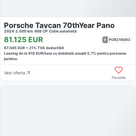
Porsche Taycan 70thYear Pano
2024
2.500
km
408
CP
Cutie
automată
81.125
EUR
POR216093
67.045
EUR +
21
% TVA deductibil
Leasing de la
816
EUR/luna
cu dobăndă
anuală
5,7
% pentru persoane
juridice.
Vezi oferta
Favorite