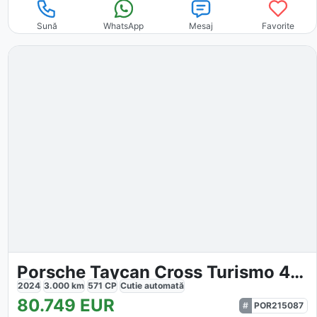
Sună
WhatsApp
Mesaj
Favorite
Porsche Taycan Cross Turismo 4S Performance
2024
3.000
km
571
CP
Cutie
automată
80.749
EUR
POR215087