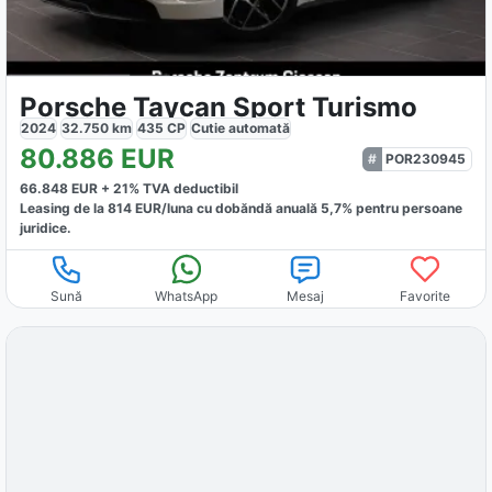
Porsche Taycan Sport Turismo
2024
32.750
km
435
CP
Cutie
automată
80.886
EUR
POR230945
66.848
EUR +
21
% TVA deductibil
Leasing de la
814
EUR/luna
cu dobăndă
anuală
5,7
% pentru persoane
juridice.
Sună
WhatsApp
Mesaj
Favorite