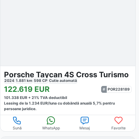
Porsche Taycan 4S Cross Turismo
2024
1.881
km
598
CP
Cutie
automată
122.619
EUR
POR228189
101.338
EUR +
21
% TVA deductibil
Leasing de la
1.234
EUR/luna
cu dobăndă
anuală
5,7
% pentru
persoane juridice.
Sună
WhatsApp
Mesaj
Favorite