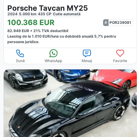
Porsche Taycan MY25
2024
5.000
km
435
CP
Cutie
automată
100.368
EUR
POR239081
82.949
EUR +
21
% TVA deductibil
Leasing de la
1.010
EUR/luna
cu dobăndă
anuală
5,7
% pentru
persoane juridice.
Sună
WhatsApp
Mesaj
Favorite