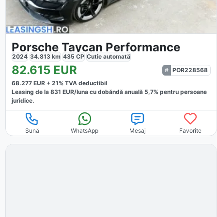
Porsche Taycan Performance
2024
34.813
km
435
CP
Cutie
automată
82.615
EUR
POR228568
68.277
EUR +
21
% TVA deductibil
Leasing de la
831
EUR/luna
cu dobăndă
anuală
5,7
% pentru persoane
juridice.
Sună
WhatsApp
Mesaj
Favorite