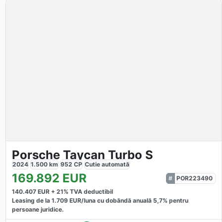
Porsche Taycan Turbo S
2024
1.500
km
952
CP
Cutie
automată
169.892
EUR
POR223490
140.407
EUR +
21
% TVA deductibil
Leasing de la
1.709
EUR/luna
cu dobăndă
anuală
5,7
% pentru
persoane juridice.