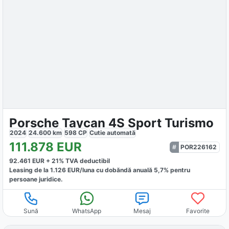
Porsche Taycan 4S Sport Turismo
2024
24.600
km
598
CP
Cutie
automată
111.878
EUR
POR226162
92.461
EUR +
21
% TVA deductibil
Leasing de la
1.126
EUR/luna
cu dobăndă
anuală
5,7
% pentru
persoane juridice.
Sună
WhatsApp
Mesaj
Favorite