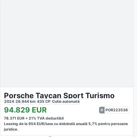
Porsche Taycan Sport Turismo
2024
26.944
km
435
CP
Cutie
automată
94.829
EUR
POR223536
78.371
EUR +
21
% TVA deductibil
Leasing de la
954
EUR/luna
cu dobăndă
anuală
5,7
% pentru persoane
juridice.