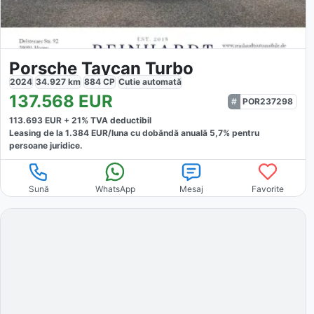
Porsche Taycan Turbo
2024
34.927
km
884
CP
Cutie
automată
137.568
EUR
POR237298
113.693
EUR +
21
% TVA deductibil
Leasing de la
1.384
EUR/luna
cu dobăndă
anuală
5,7
% pentru
persoane juridice.
Sună
WhatsApp
Mesaj
Favorite