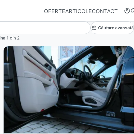
OFERTE
ARTICOLE
CONTACT
Căutare avansată
gina
1
din
2
Autentifică-te
Nu ai oferte favorite