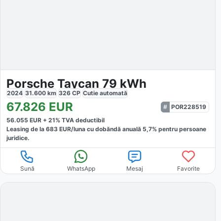
Porsche Taycan 79 kWh
2024
31.600
km
326
CP
Cutie
automată
67.826
EUR
POR228519
56.055
EUR +
21
% TVA deductibil
Leasing de la
683
EUR/luna
cu dobăndă
anuală
5,7
% pentru persoane
juridice.
Sună
WhatsApp
Mesaj
Favorite