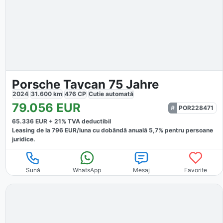
Porsche Taycan 75 Jahre
2024
31.600
km
476
CP
Cutie
automată
79.056
EUR
POR228471
65.336
EUR +
21
% TVA deductibil
Leasing de la
796
EUR/luna
cu dobăndă
anuală
5,7
% pentru persoane
juridice.
Sună
WhatsApp
Mesaj
Favorite