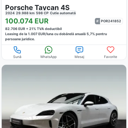
Porsche Taycan 4S
2024
29.988
km
598
CP
Cutie
automată
100.074
EUR
POR241852
82.706
EUR +
21
% TVA deductibil
Leasing de la
1.007
EUR/luna
cu dobăndă
anuală
5,7
% pentru
persoane juridice.
Sună
WhatsApp
Mesaj
Favorite