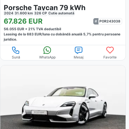
Porsche Taycan 79 kWh
2024
31.600
km
326
CP
Cutie
automată
67.826
EUR
POR243038
56.055
EUR +
21
% TVA deductibil
Leasing de la
683
EUR/luna
cu dobăndă
anuală
5,7
% pentru persoane
juridice.
Sună
WhatsApp
Mesaj
Favorite