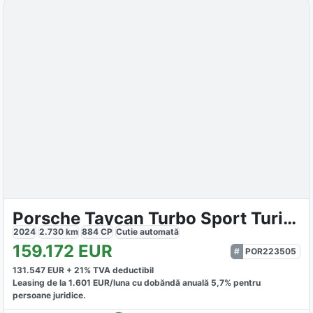
Porsche Taycan Turbo Sport Turismo
2024
2.730
km
884
CP
Cutie
automată
159.172
EUR
POR223505
131.547
EUR +
21
% TVA deductibil
Leasing de la
1.601
EUR/luna
cu dobăndă
anuală
5,7
% pentru
persoane juridice.