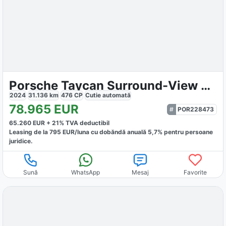
Porsche Taycan Surround-View BOSE
2024
31.136
km
476
CP
Cutie
automată
78.965
EUR
POR228473
65.260
EUR +
21
% TVA deductibil
Leasing de la
795
EUR/luna
cu dobăndă
anuală
5,7
% pentru persoane
juridice.
Sună
WhatsApp
Mesaj
Favorite