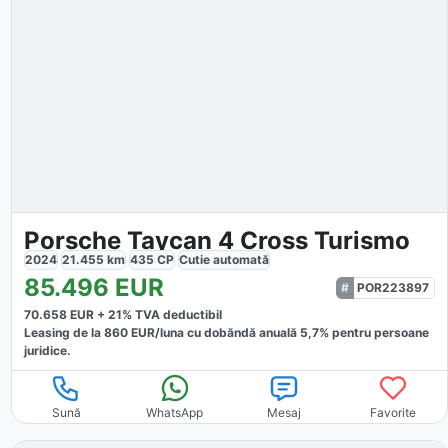
Porsche Taycan 4 Cross Turismo
2024
21.455
km
435
CP
Cutie
automată
85.496
EUR
POR223897
70.658
EUR +
21
% TVA deductibil
Leasing de la
860
EUR/luna
cu dobăndă
anuală
5,7
% pentru persoane
juridice.
Sună
WhatsApp
Mesaj
Favorite