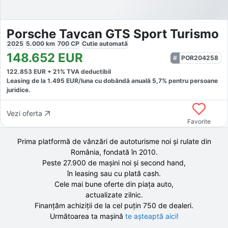
Porsche Taycan GTS Sport Turismo
2025
5.000
km
700
CP
Cutie
automată
148.652
EUR
POR204258
122.853
EUR +
21
% TVA deductibil
Leasing de la
1.495
EUR/luna
cu dobăndă
anuală
5,7
% pentru persoane
juridice.
Vezi oferta
Favorite
Prima platformă de vânzări de autoturisme noi și rulate din
România, fondată în
2010
.
Peste 27.900 de
mașini noi și second hand,
în leasing sau cu plată cash.
Cele mai bune oferte din piața auto,
actualizate zilnic.
Finanțăm achiziții de la
cel puțin 750 de
dealeri.
Următoarea ta mașină
te așteaptă aici!