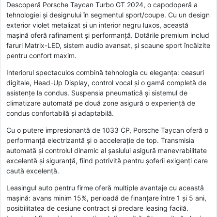
Descoperă Porsche Taycan Turbo GT 2024, o capodoperă a
tehnologiei și designului în segmentul sport/coupe. Cu un design
exterior violet metalizat și un interior negru luxos, această
mașină oferă rafinament și performanță. Dotările premium includ
faruri Matrix-LED, sistem audio avansat, și scaune sport încălzite
pentru confort maxim.
Interiorul spectaculos combină tehnologia cu eleganța: ceasuri
digitale, Head-Up Display, control vocal și o gamă completă de
asistențe la condus. Suspensia pneumatică și sistemul de
climatizare automată pe două zone asigură o experiență de
condus confortabilă și adaptabilă.
Cu o putere impresionantă de 1033 CP, Porsche Taycan oferă o
performanță electrizantă și o accelerație de top. Transmisia
automată și controlul dinamic al șasiului asigură manevrabilitate
excelentă și siguranță, fiind potrivită pentru șoferii exigenți care
caută excelență.
Leasingul auto pentru firme oferă multiple avantaje cu această
mașină: avans minim 15%, perioadă de finanțare între 1 și 5 ani,
posibilitatea de cesiune contract și predare leasing facilă.