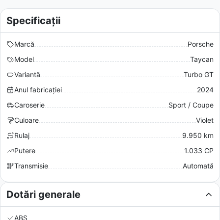
Specificații
Marcă
Porsche
Model
Taycan
Variantă
Turbo GT
Anul fabricației
2024
Caroserie
Sport / Coupe
Culoare
Violet
Rulaj
9.950 km
Putere
1.033 CP
Transmisie
Automată
Dotări generale
ABS