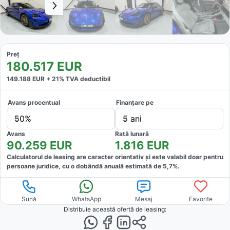
Preț
180.517
EUR
149.188
EUR +
21
% TVA deductibil
Avans procentual
Finanțare pe
50%
5 ani
Avans
Rată lunară
90.259
EUR
1.816
EUR
Calculatorul de leasing are caracter orientativ și este valabil doar pentru
persoane juridice, cu o dobândă anuală estimată de
5,7
%.
Sună
WhatsApp
Mesaj
Favorite
Distribuie această ofertă
de leasing
: