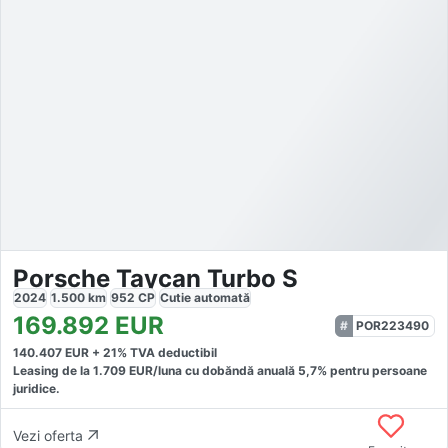
Porsche Taycan Turbo S
2024
1.500
km
952
CP
Cutie
automată
169.892
EUR
POR223490
140.407
EUR +
21
% TVA deductibil
Leasing de la
1.709
EUR/luna
cu dobăndă
anuală
5,7
% pentru persoane
juridice.
Vezi oferta