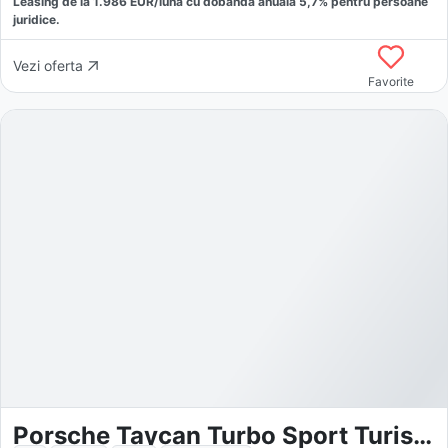
Leasing de la
1.986
EUR/luna
cu dobăndă
anuală
5,7
% pentru persoane
juridice.
Vezi oferta
Favorite
Porsche Taycan Turbo Sport Turismo