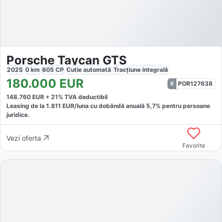
Porsche Taycan GTS
2025
0
km
605
CP
Cutie
automată
Tracțiune
integrală
180.000
EUR
POR127638
148.760
EUR +
21
% TVA deductibil
Leasing de la
1.811
EUR/luna
cu dobăndă
anuală
5,7
% pentru persoane
juridice.
Vezi oferta
Favorite