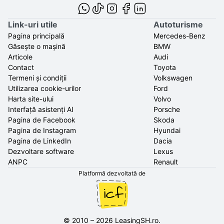
Link-uri utile
Autoturisme
Pagina principală
Mercedes-Benz
Găsește o mașină
BMW
Articole
Audi
Contact
Toyota
Termeni și condiții
Volkswagen
Utilizarea cookie-urilor
Ford
Harta site-ului
Volvo
Interfață asistenți AI
Porsche
Pagina de Facebook
Skoda
Pagina de Instagram
Hyundai
Pagina de LinkedIn
Dacia
Dezvoltare software
Lexus
ANPC
Renault
Platformă dezvoltată de
©
2010
–
2026
LeasingSH.ro
.