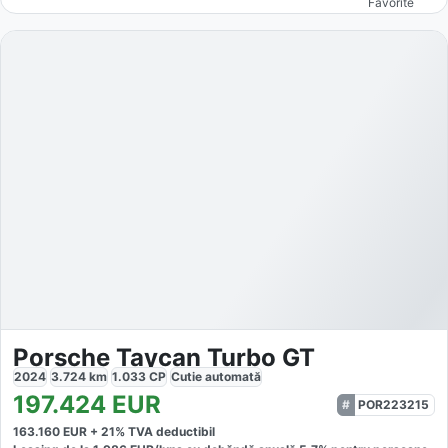
Favorite
Porsche Taycan Turbo GT
2024
3.724
km
1.033
CP
Cutie
automată
197.424
EUR
POR223215
163.160
EUR +
21
% TVA deductibil