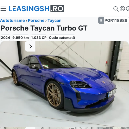
Autoturisme
›
Porsche
›
Taycan
POR118986
Porsche Taycan Turbo GT
2024
9.950
km
1.033
CP
Cutie
automată