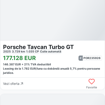
Porsche Taycan Turbo GT
2025
3.729
km
1.035
CP
Cutie
automată
177.128
EUR
POR235926
146.387
EUR +
21
% TVA deductibil
Leasing de la
1.782
EUR/luna
cu dobăndă
anuală
5,7
% pentru persoane
juridice.
Vezi oferta
Favorite