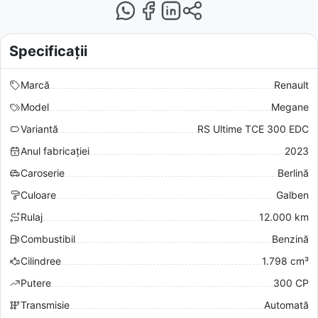
Specificații
Marcă
Renault
Model
Megane
Variantă
RS Ultime TCE 300 EDC
Anul fabricației
2023
Caroserie
Berlină
Culoare
Galben
Rulaj
12.000 km
Combustibil
Benzină
Cilindree
1.798 cm³
Putere
300 CP
Transmisie
Automată