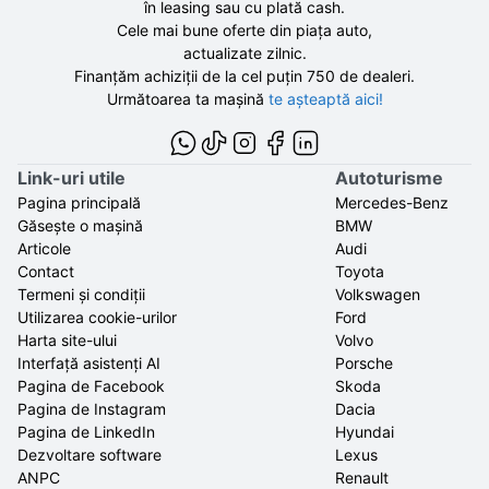
în leasing sau cu plată cash.
Cele mai bune oferte din piața auto,
actualizate zilnic.
Finanțăm achiziții de la
cel puțin 750 de
dealeri.
Următoarea ta mașină
te așteaptă aici!
Link-uri utile
Autoturisme
Pagina principală
Mercedes-Benz
Găsește o mașină
BMW
Articole
Audi
Contact
Toyota
Termeni și condiții
Volkswagen
Utilizarea cookie-urilor
Ford
Harta site-ului
Volvo
Interfață asistenți AI
Porsche
Pagina de Facebook
Skoda
Pagina de Instagram
Dacia
Pagina de LinkedIn
Hyundai
Dezvoltare software
Lexus
ANPC
Renault