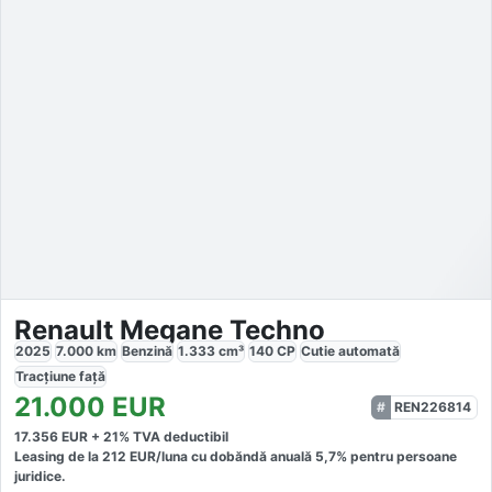
Renault Megane Techno
2025
7.000
km
Benzină
1.333
cm³
140
CP
Cutie
automată
Tracțiune
față
21.000
EUR
REN226814
17.356
EUR +
21
% TVA deductibil
Leasing de la
212
EUR/luna
cu dobăndă
anuală
5,7
% pentru persoane
juridice.