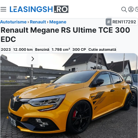
Autoturisme
›
Renault
›
Megane
REN117292
Renault Megane RS Ultime TCE 300
EDC
2023
12.000
km
Benzină
1.798
cm³
300
CP
Cutie
automată