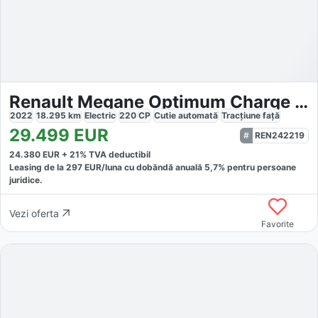
Renault Megane Optimum Charge EV60
2022
18.295
km
Electric
220
CP
Cutie
automată
Tracțiune
față
29.499
EUR
REN242219
24.380
EUR +
21
% TVA deductibil
Leasing de la
297
EUR/luna
cu dobăndă
anuală
5,7
% pentru persoane
juridice.
Vezi oferta
Favorite