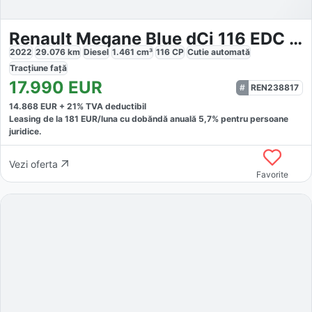
Renault Megane Blue dCi 116 EDC Intens
2022
29.076
km
Diesel
1.461
cm³
116
CP
Cutie
automată
Tracțiune
față
17.990
EUR
REN238817
14.868
EUR +
21
% TVA deductibil
Leasing de la
181
EUR/luna
cu dobăndă
anuală
5,7
% pentru persoane
juridice.
Vezi oferta
Favorite