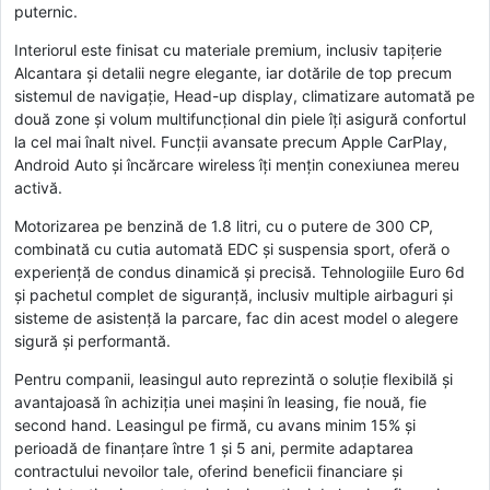
puternic.
Interiorul este finisat cu materiale premium, inclusiv tapițerie
Alcantara și detalii negre elegante, iar dotările de top precum
sistemul de navigație, Head-up display, climatizare automată pe
două zone și volum multifuncțional din piele îți asigură confortul
la cel mai înalt nivel. Funcții avansate precum Apple CarPlay,
Android Auto și încărcare wireless îți mențin conexiunea mereu
activă.
Motorizarea pe benzină de 1.8 litri, cu o putere de 300 CP,
combinată cu cutia automată EDC și suspensia sport, oferă o
experiență de condus dinamică și precisă. Tehnologiile Euro 6d
și pachetul complet de siguranță, inclusiv multiple airbaguri și
sisteme de asistență la parcare, fac din acest model o alegere
sigură și performantă.
Pentru companii, leasingul auto reprezintă o soluție flexibilă și
avantajoasă în achiziția unei mașini în leasing, fie nouă, fie
second hand. Leasingul pe firmă, cu avans minim 15% și
perioadă de finanțare între 1 și 5 ani, permite adaptarea
contractului nevoilor tale, oferind beneficii financiare și