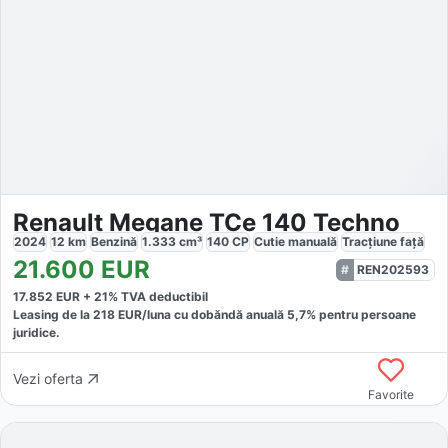
Renault Megane TCe 140 Techno
2024
12
km
Benzină
1.333
cm³
140
CP
Cutie
manuală
Tracțiune
față
21.600
EUR
REN202593
17.852
EUR +
21
% TVA deductibil
Leasing de la
218
EUR/luna
cu dobăndă
anuală
5,7
% pentru persoane
juridice.
Vezi oferta
Favorite