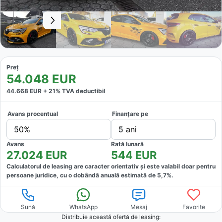
Preț
54.048
EUR
44.668
EUR +
21
% TVA deductibil
Avans procentual
Finanțare pe
50%
5 ani
Avans
Rată lunară
27.024
EUR
544
EUR
Calculatorul de leasing are caracter orientativ și este valabil doar pentru
persoane juridice, cu o dobândă anuală estimată de
5,7
%.
Sună
WhatsApp
Mesaj
Favorite
Distribuie această ofertă
de leasing
: