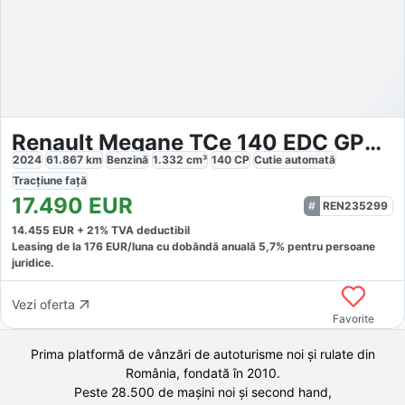
Renault Megane TCe 140 EDC GPF Equilibre
2024
61.867
km
Benzină
1.332
cm³
140
CP
Cutie
automată
Tracțiune
față
17.490
EUR
REN235299
14.455
EUR +
21
% TVA deductibil
Leasing de la
176
EUR/luna
cu dobăndă
anuală
5,7
% pentru persoane
juridice.
Vezi oferta
Favorite
Prima platformă de vânzări de autoturisme noi și rulate din
România, fondată în
2010
.
Peste 28.500 de
mașini noi și second hand,