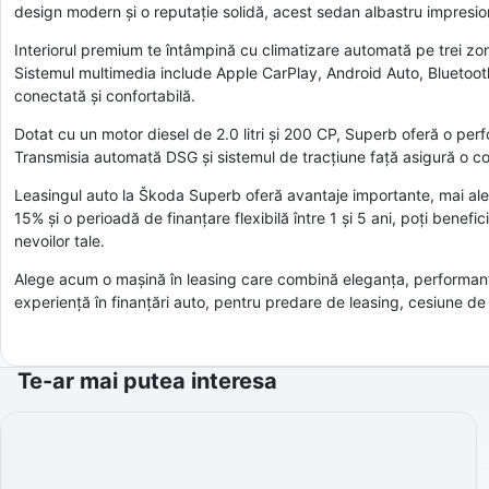
design modern și o reputație solidă, acest sedan albastru impresio
Interiorul premium te întâmpină cu climatizare automată pe trei zone,
Sistemul multimedia include Apple CarPlay, Android Auto, Bluetooth,
conectată și confortabilă.
Dotat cu un motor diesel de 2.0 litri și 200 CP, Superb oferă o p
Transmisia automată DSG și sistemul de tracțiune față asigură o co
Leasingul auto la Škoda Superb oferă avantaje importante, mai ale
15% și o perioadă de finanțare flexibilă între 1 și 5 ani, poți benef
nevoilor tale.
Alege acum o mașină în leasing care combină eleganța, performanța 
experiență în finanțări auto, pentru predare de leasing, cesiune de c
Te-ar mai putea interesa