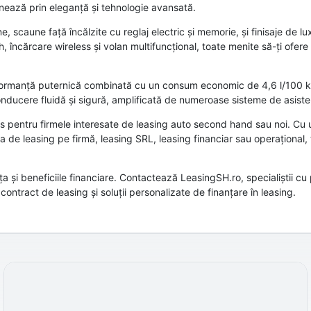
nează prin eleganță și tehnologie avansată.
 scaune față încălzite cu reglaj electric și memorie, și finisaje de lux
 încărcare wireless și volan multifuncțional, toate menite să-ți ofere
erformanță puternică combinată cu un consum economic de 4,6 l/100 km
nducere fluidă și sigură, amplificată de numeroase sisteme de asisten
s pentru firmele interesate de leasing auto second hand sau noi. Cu
icia de leasing pe firmă, leasing SRL, leasing financiar sau operațional
și beneficiile financiare. Contactează LeasingSH.ro, specialiștii cu
ontract de leasing și soluții personalizate de finanțare în leasing.