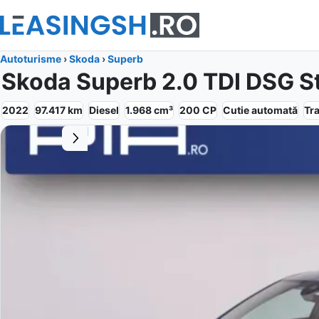
Autoturisme
›
Skoda
›
Superb
Skoda Superb 2.0 TDI DSG S
2022
97.417
km
Diesel
1.968
cm³
200
CP
Cutie
automată
Tr