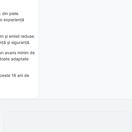
 din piele.
 o experiență
 și emisii reduse.
ță și siguranță.
 un avans minim de
, toate adaptate
 peste 16 ani de