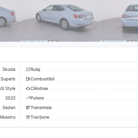
Skoda
Rulaj
Superb
Combustibil
SG Style
Cilindree
2022
Putere
Sedan
Transmisie
Albastru
Tracțiune