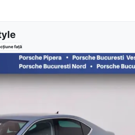
tyle
acțiune
față