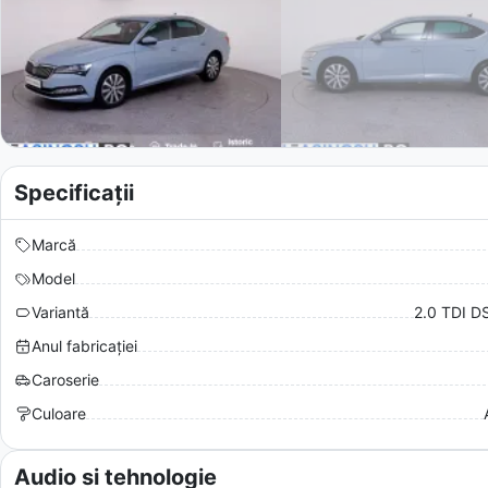
Specificații
Marcă
Model
Variantă
2.0 TDI D
Anul fabricației
Caroserie
Culoare
Audio si tehnologie