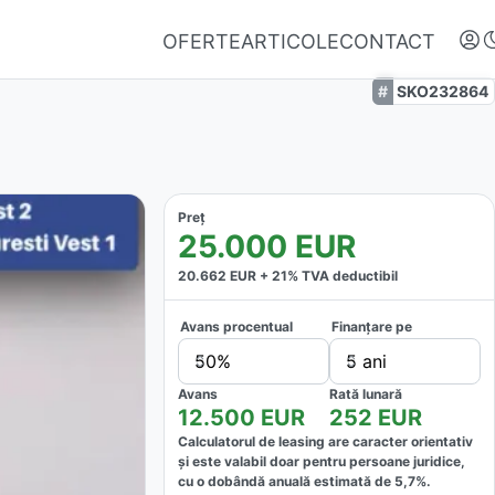
OFERTE
ARTICOLE
CONTACT
SKO232864
Preț
25.000
EUR
20.662
EUR +
21
% TVA deductibil
Avans procentual
Finanțare pe
Autentifică-te
50%
5 ani
Nu ai oferte favorite
Avans
Rată lunară
12.500
EUR
252
EUR
Calculatorul de leasing are caracter orientativ
și este valabil doar pentru persoane juridice,
cu o dobândă anuală estimată de
5,7
%.