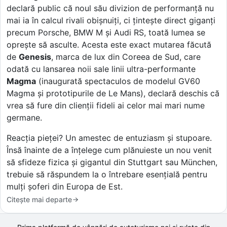
declară public că noul său divizion de performanță nu
mai ia în calcul rivali obișnuiți, ci țintește direct giganți
precum Porsche, BMW M și Audi RS, toată lumea se
oprește să asculte. Acesta este exact mutarea făcută
de
Genesis
, marca de lux din Coreea de Sud, care
odată cu lansarea noii sale linii ultra-performante
Magma
(inaugurată spectaculos de modelul GV60
Magma și prototipurile de Le Mans), declară deschis că
vrea să fure din clienții fideli ai celor mai mari nume
germane.
Reacția pieței? Un amestec de entuziasm și stupoare.
Însă înainte de a înțelege cum plănuieste un nou venit
să sfideze fizica și gigantul din Stuttgart sau München,
trebuie să răspundem la o întrebare esențială pentru
mulți șoferi din Europa de Est.
Citește mai departe