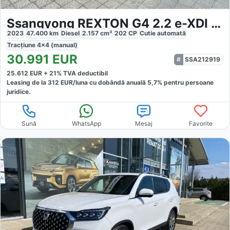
Ssangyong REXTON G4 2.2 e-XDI 4WD Premium
2023
47.400
km
Diesel
2.157
cm³
202
CP
Cutie
automată
Tracțiune
4x4 (manual)
30.991
EUR
SSA212919
25.612
EUR +
21
% TVA deductibil
Leasing de la
312
EUR/luna
cu dobăndă
anuală
5,7
% pentru persoane
juridice.
Sună
WhatsApp
Mesaj
Favorite