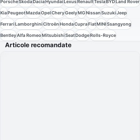
Porsche
Skoda
Dacia
Hyundai
Lexus
Renault
Tesla
BYD
Land Rover
Kia
Peugeot
Mazda
Opel
Chery
Geely
MG
Nissan
Suzuki
Jeep
Ferrari
Lamborghini
Citroën
Honda
Cupra
Fiat
MINI
Ssangyong
Bentley
Alfa Romeo
Mitsubishi
Seat
Dodge
Rolls-Royce
Articole recomandate