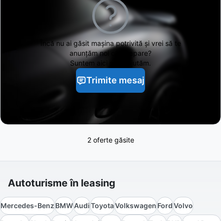
Încă nu ai găsit
mașina potrivită și vrei să te
anunțăm noi când apare?
Suntem aici să te ajutăm.
Trimite mesaj
2 oferte găsite
Autoturisme în leasing
Mercedes-Benz
BMW
Audi
Toyota
Volkswagen
Ford
Volvo