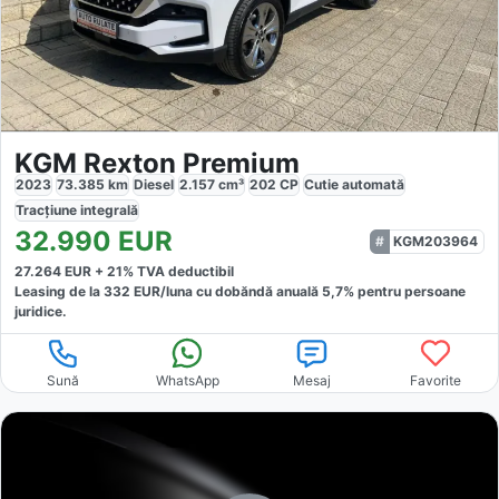
KGM Rexton Premium
2023
73.385
km
Diesel
2.157
cm³
202
CP
Cutie
automată
Tracțiune
integrală
32.990
EUR
KGM203964
27.264
EUR +
21
% TVA deductibil
Leasing de la
332
EUR/luna
cu dobăndă
anuală
5,7
% pentru persoane
juridice.
Sună
WhatsApp
Mesaj
Favorite