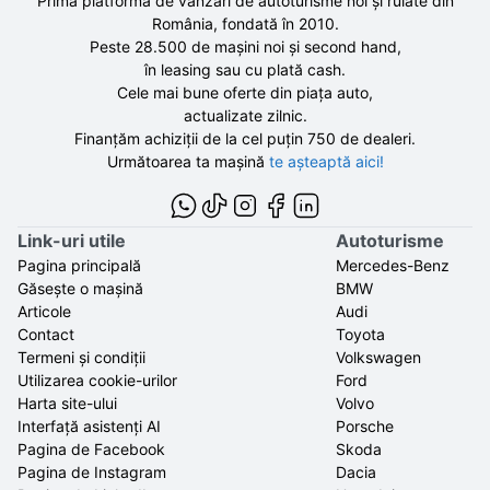
Prima platformă de vânzări de autoturisme noi și rulate din
România, fondată în
2010
.
Peste 28.500 de
mașini noi și second hand,
în leasing sau cu plată cash.
Cele mai bune oferte din piața auto,
actualizate zilnic.
Finanțăm achiziții de la
cel puțin 750 de
dealeri.
Următoarea ta mașină
te așteaptă aici!
Link-uri utile
Autoturisme
Pagina principală
Mercedes-Benz
Găsește o mașină
BMW
Articole
Audi
Contact
Toyota
Termeni și condiții
Volkswagen
Utilizarea cookie-urilor
Ford
Harta site-ului
Volvo
Interfață asistenți AI
Porsche
Pagina de Facebook
Skoda
Pagina de Instagram
Dacia