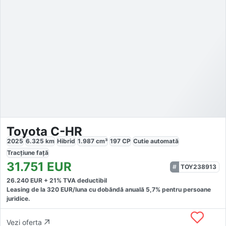
Toyota C-HR
2025
6.325
km
Hibrid
1.987
cm³
197
CP
Cutie
automată
Tracțiune
față
31.751
EUR
TOY238913
26.240
EUR +
21
% TVA deductibil
Leasing de la
320
EUR/luna
cu dobăndă
anuală
5,7
% pentru persoane
juridice.
Vezi oferta