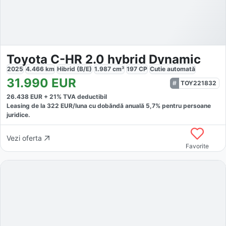
Toyota C-HR 2.0 hybrid Dynamic
2025
4.466
km
Hibrid (B/E)
1.987
cm³
197
CP
Cutie
automată
31.990
EUR
TOY221832
26.438
EUR +
21
% TVA deductibil
Leasing de la
322
EUR/luna
cu dobăndă
anuală
5,7
% pentru persoane
juridice.
Vezi oferta
Favorite