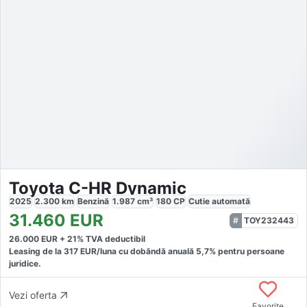
Toyota C-HR Dynamic
2025
2.300
km
Benzină
1.987
cm³
180
CP
Cutie
automată
31.460
EUR
TOY232443
26.000
EUR +
21
% TVA deductibil
Leasing de la
317
EUR/luna
cu dobăndă
anuală
5,7
% pentru persoane
juridice.
Vezi oferta
Favorite