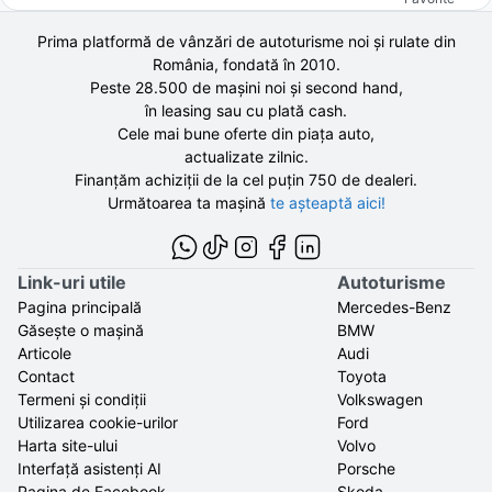
Prima platformă de vânzări de autoturisme noi și rulate din
România, fondată în
2010
.
Peste 28.500 de
mașini noi și second hand,
în leasing sau cu plată cash.
Cele mai bune oferte din piața auto,
actualizate zilnic.
Finanțăm achiziții de la
cel puțin 750 de
dealeri.
Următoarea ta mașină
te așteaptă aici!
Link-uri utile
Autoturisme
Pagina principală
Mercedes-Benz
Găsește o mașină
BMW
Articole
Audi
Contact
Toyota
Termeni și condiții
Volkswagen
Utilizarea cookie-urilor
Ford
Harta site-ului
Volvo
Interfață asistenți AI
Porsche
Pagina de Facebook
Skoda