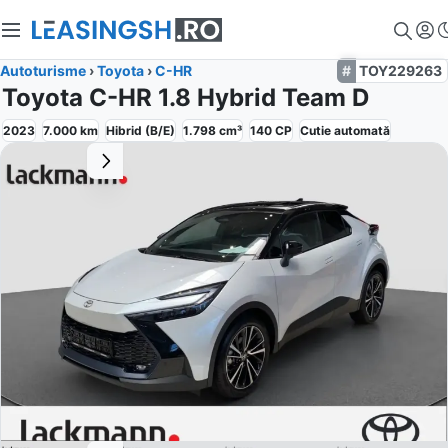
Autoturisme
›
Toyota
›
C-HR
TOY229263
Toyota C-HR 1.8 Hybrid Team D
2023
7.000
km
Hibrid (B/E)
1.798
cm³
140
CP
Cutie
automată