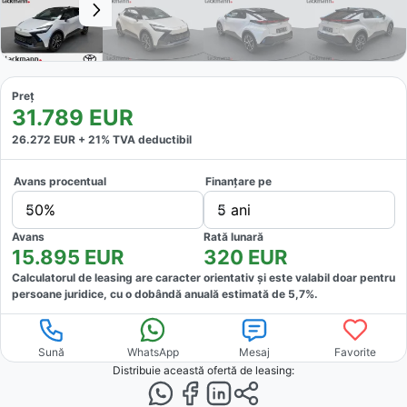
Preț
31.789
EUR
26.272
EUR +
21
% TVA deductibil
Avans procentual
Finanțare pe
50%
5 ani
Avans
Rată lunară
15.895
EUR
320
EUR
Calculatorul de leasing are caracter orientativ și este valabil doar pentru
persoane juridice, cu o dobândă anuală estimată de
5,7
%.
Sună
WhatsApp
Mesaj
Favorite
Distribuie această ofertă
de leasing
: