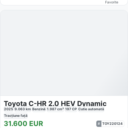
Favorite
Toyota C-HR 2.0 HEV Dynamic
2025
9.063
km
Benzină
1.987
cm³
197
CP
Cutie
automată
Tracțiune
față
31.600
EUR
TOY220124