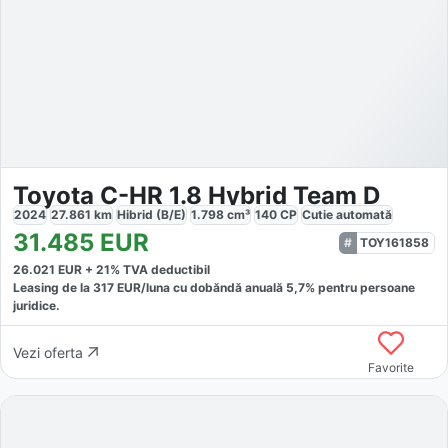
Toyota C-HR 1.8 Hybrid Team D
2024
27.861
km
Hibrid (B/E)
1.798
cm³
140
CP
Cutie
automată
31.485
EUR
TOY161858
26.021
EUR +
21
% TVA deductibil
Leasing de la
317
EUR/luna
cu dobăndă
anuală
5,7
% pentru persoane
juridice.
Vezi oferta
Favorite