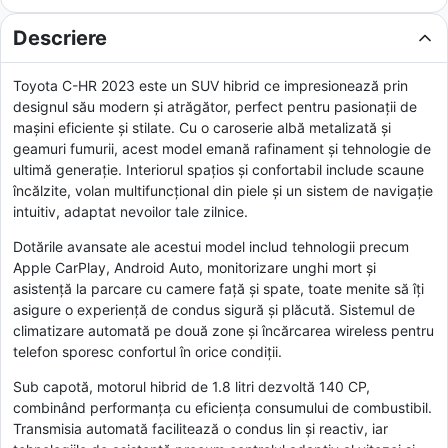
Descriere
Toyota C-HR 2023 este un SUV hibrid ce impresionează prin
designul său modern și atrăgător, perfect pentru pasionații de
mașini eficiente și stilate. Cu o caroserie albă metalizată și
geamuri fumurii, acest model emană rafinament și tehnologie de
ultimă generație. Interiorul spațios și confortabil include scaune
încălzite, volan multifuncțional din piele și un sistem de navigație
intuitiv, adaptat nevoilor tale zilnice.
Dotările avansate ale acestui model includ tehnologii precum
Apple CarPlay, Android Auto, monitorizare unghi mort și
asistență la parcare cu camere față și spate, toate menite să îți
asigure o experiență de condus sigură și plăcută. Sistemul de
climatizare automată pe două zone și încărcarea wireless pentru
telefon sporesc confortul în orice condiții.
Sub capotă, motorul hibrid de 1.8 litri dezvoltă 140 CP,
combinând performanța cu eficiența consumului de combustibil.
Transmisia automată facilitează o condus lin și reactiv, iar