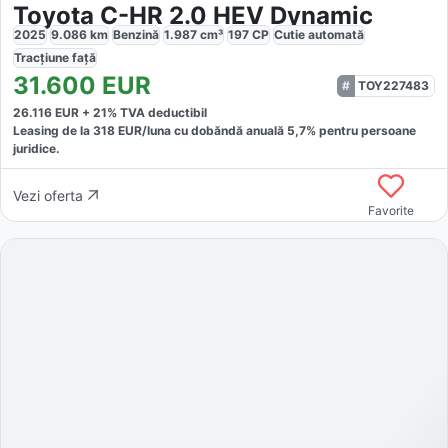
Toyota C-HR 2.0 HEV Dynamic
2025
9.086
km
Benzină
1.987
cm³
197
CP
Cutie
automată
Tracțiune
față
31.600
EUR
TOY227483
26.116
EUR +
21
% TVA deductibil
Leasing de la
318
EUR/luna
cu dobăndă
anuală
5,7
% pentru persoane
juridice.
Vezi oferta
Favorite