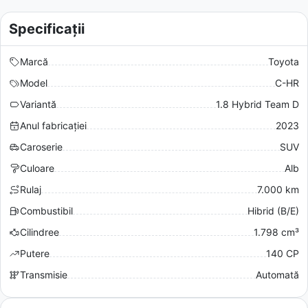
Specificații
Marcă
Toyota
Model
C-HR
Variantă
1.8 Hybrid Team D
Anul fabricației
2023
Caroserie
SUV
Culoare
Alb
Rulaj
7.000 km
Combustibil
Hibrid (B/E)
Cilindree
1.798 cm³
Putere
140 CP
Transmisie
Automată