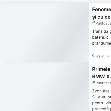
Fenomen
și cu ce
Publicat
Tranziția 
baterii, c
brandurile
Denumită 
Citește mai
SUV-uri și
virtuali c
Primele
BMW X7
Publicat
Zvonurile 
SUV-urilor
pentru vii
prezență 