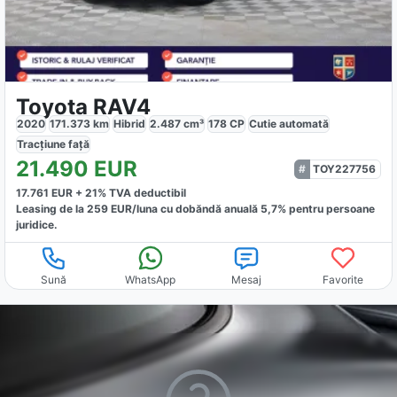
Toyota RAV4
2020
171.373
km
Hibrid
2.487
cm³
178
CP
Cutie
automată
Tracțiune
față
21.490
EUR
TOY227756
17.761
EUR +
21
% TVA deductibil
Leasing de la
259
EUR/luna
cu dobăndă
anuală
5,7
% pentru persoane
juridice.
Sună
WhatsApp
Mesaj
Favorite