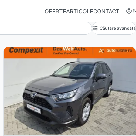
OFERTE
ARTICOLE
CONTACT
Căutare avansată
Autentifică-te
Nu ai oferte favorite