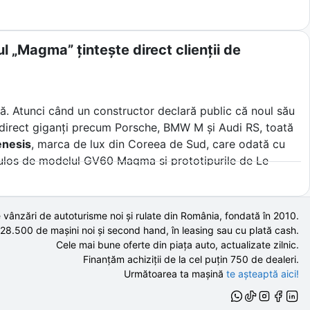
l „Magma” țintește direct clienții de
lă. Atunci când un constructor declară public că noul său
ște direct giganți precum Porsche, BMW M și Audi RS, toată
nesis
, marca de lux din Coreea de Sud, care odată cu
ulos de modelul GV60 Magma și prototipurile de Le
i mari nume germane.
a înțelege cum plănuieste un nou venit să sfideze fizica
 vânzări de autoturisme noi și rulate din România, fondată în
2010
.
ebare esențială pentru mulți șoferi din Europa de Est.
 28.500 de
mașini noi și second hand,
în leasing sau cu plată cash.
Cele mai bune oferte din piața auto,
actualizate zilnic.
Finanțăm achiziții de la
cel puțin 750 de
dealeri.
Următoarea ta mașină
te așteaptă aici!