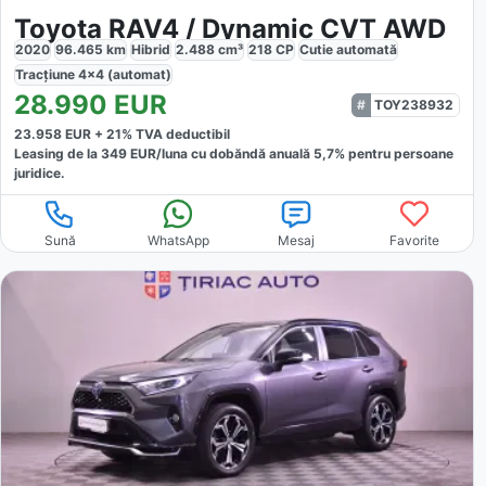
Toyota RAV4 / Dynamic CVT AWD
2020
96.465
km
Hibrid
2.488
cm³
218
CP
Cutie
automată
Tracțiune
4x4 (automat)
28.990
EUR
TOY238932
23.958
EUR +
21
% TVA deductibil
Leasing de la
349
EUR/luna
cu dobăndă
anuală
5,7
% pentru persoane
juridice.
Sună
WhatsApp
Mesaj
Favorite