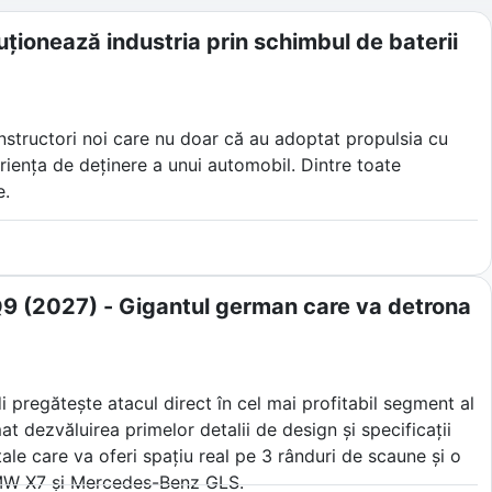
ționează industria prin schimbul de baterii
onstructori noi care nu doar că au adoptat propulsia cu
eriența de deținere a unui automobil. Dintre toate
e.
ia din Shanghai nu s-a mulțumit doar să construiască
zat pe schimburile automatizate de baterii, asistenți
ende industria auto tradițională.
i Q9 (2027) - Gigantul german care va detrona
di pregătește atacul direct în cel mai profitabil segment al
t dezvăluirea primelor detalii de design și specificații
le care va oferi spațiu real pe 3 rânduri de scaune și o
BMW X7 și Mercedes-Benz GLS.