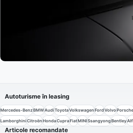
Autoturisme în leasing
Mercedes-Benz
BMW
Audi
Toyota
Volkswagen
Ford
Volvo
Porsch
Lamborghini
Citroën
Honda
Cupra
Fiat
MINI
Ssangyong
Bentley
Al
Articole recomandate