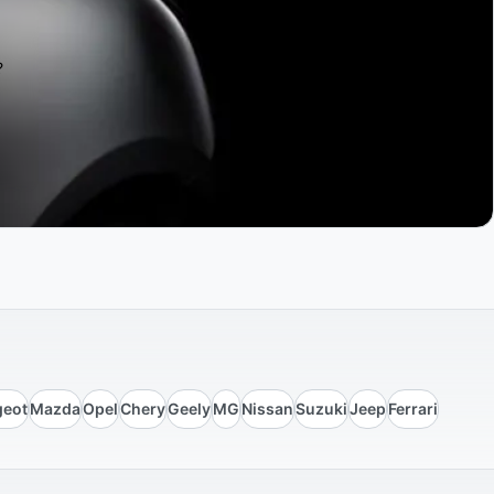
?
geot
Mazda
Opel
Chery
Geely
MG
Nissan
Suzuki
Jeep
Ferrari