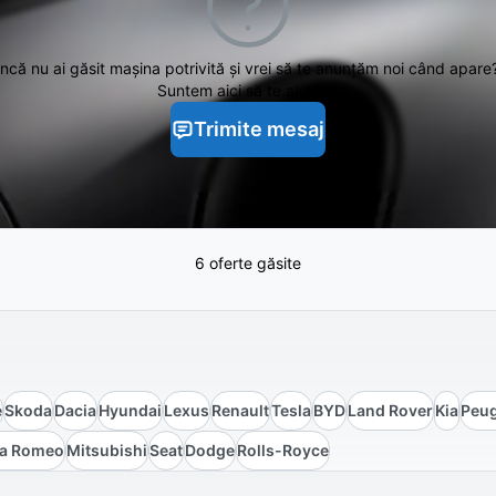
Încă nu ai găsit
mașina potrivită și vrei să te anunțăm noi când apare
Suntem aici să te ajutăm.
Trimite mesaj
6 oferte găsite
e
Skoda
Dacia
Hyundai
Lexus
Renault
Tesla
BYD
Land Rover
Kia
Peu
fa Romeo
Mitsubishi
Seat
Dodge
Rolls-Royce