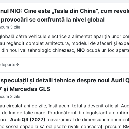
ul NIO: Cine este „Tesla din China”, cum revolu
 provocări se confruntă la nivel global
acum 3 zile
globală către vehicule electrice a alimentat apariția unor c
i au regândit complet arhitectura, modelul de afaceri și exp
 din noul val tehnologic chinezesc,
NIO
ocupă un loc apart
frecvent de presa internațională „Tesla din China”, compan
 departe
 sedanuri electrice de lux. NIO a creat un ecosistem unic ba
u personalitate fizică și un model de comunitate care transc
 speculații și detalii tehnice despre noul Aud
 și Mercedes GLS
acum 3 zile
au circulat ani de zile, însă acum totul a devenit oficial: Au
 de lux de talie mare. Producătorul din Ingolstadt a confirma
torul
Audi Q9 (2027)
, nava-amiral de dimensiuni monumenta
pe șosea capabilă să eclipseze rivalii consacrați precum 