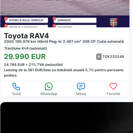
Toyota RAV4
2020
105.979
km
Hibrid Plug-In
2.487
cm³
306
CP
Cutie
automată
Tracțiune
4x4 (automat)
29.990
EUR
TOY233249
24.786
EUR +
21
% TVA deductibil
Leasing de la
361
EUR/luna
cu dobăndă
anuală
5,7
% pentru persoane
juridice.
Sună
WhatsApp
Mesaj
Favorite