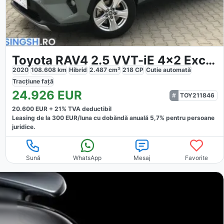
Toyota RAV4 2.5 VVT-iE 4x2 Exclusive
2020
108.608
km
Hibrid
2.487
cm³
218
CP
Cutie
automată
Tracțiune
față
24.926
EUR
TOY211846
20.600
EUR +
21
% TVA deductibil
Leasing de la
300
EUR/luna
cu dobăndă
anuală
5,7
% pentru persoane
juridice.
Sună
WhatsApp
Mesaj
Favorite