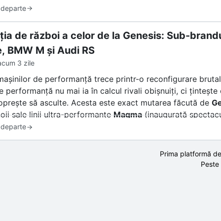
 departe
ția de război a celor de la Genesis: Sub-brandu
, BMW M și Audi RS
acum 3 zile
mașinilor de performanță trece printr-o reconfigurare bruta
e performanță nu mai ia în calcul rivali obișnuiți, ci ținte
oprește să asculte. Acesta este exact mutarea făcută de
Ge
oii sale linii ultra-performante
Magma
(inaugurată spectac
lară deschis că vrea să fure din clienții fideli ai celor ma
 departe
eței? Un amestec de entuziasm și stupoare. Însă înainte de 
Prima platformă de
l din Stuttgart sau München, trebuie să răspundem la o într
Peste