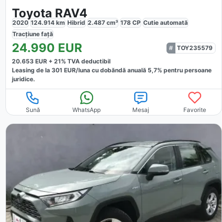
Toyota RAV4
2020
124.914
km
Hibrid
2.487
cm³
178
CP
Cutie
automată
Tracțiune
față
24.990
EUR
TOY235579
20.653
EUR +
21
% TVA deductibil
Leasing de la
301
EUR/luna
cu dobăndă
anuală
5,7
% pentru persoane
juridice.
Sună
WhatsApp
Mesaj
Favorite