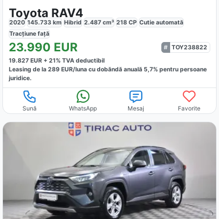
Toyota RAV4
2020
145.733
km
Hibrid
2.487
cm³
218
CP
Cutie
automată
Tracțiune
față
23.990
EUR
TOY238822
19.827
EUR +
21
% TVA deductibil
Leasing de la
289
EUR/luna
cu dobăndă
anuală
5,7
% pentru persoane
juridice.
Sună
WhatsApp
Mesaj
Favorite