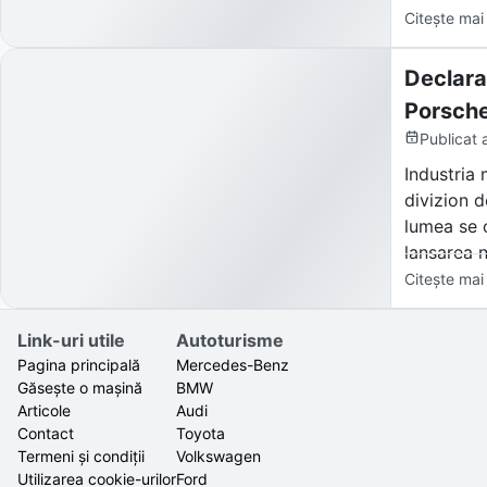
Citește mai
Declara
Porsche
Publicat
Industria 
divizion d
lumea se 
lansarea n
Mans), dec
Citește mai
Reacția pi
Link-uri utile
Autoturisme
și gigantu
Pagina principală
Mercedes-Benz
Găsește o mașină
BMW
Articole
Audi
Contact
Toyota
Termeni și condiții
Volkswagen
Utilizarea cookie-urilor
Ford