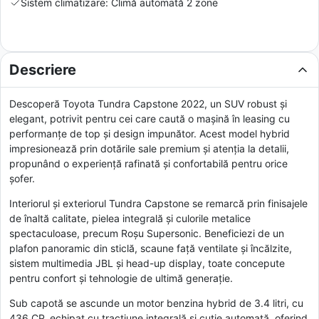
Sistem climatizare: Climă automată 2 zone
Descriere
Descoperă Toyota Tundra Capstone 2022, un SUV robust și
elegant, potrivit pentru cei care caută o mașină în leasing cu
performanțe de top și design impunător. Acest model hybrid
impresionează prin dotările sale premium și atenția la detalii,
propunând o experiență rafinată și confortabilă pentru orice
șofer.
Interiorul și exteriorul Tundra Capstone se remarcă prin finisajele
de înaltă calitate, pielea integrală și culorile metalice
spectaculoase, precum Roșu Supersonic. Beneficiezi de un
plafon panoramic din sticlă, scaune față ventilate și încălzite,
sistem multimedia JBL și head-up display, toate concepute
pentru confort și tehnologie de ultimă generație.
Sub capotă se ascunde un motor benzina hybrid de 3.4 litri, cu
436 CP, echipat cu tracțiune integrală și cutie automată, oferind