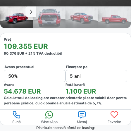
Preț
109.355
EUR
90.376
EUR +
21
% TVA deductibil
Avans procentual
Finanțare pe
50%
5 ani
Avans
Rată lunară
54.678
EUR
1.100
EUR
Calculatorul de leasing are caracter orientativ și este valabil doar pentru
persoane juridice, cu o dobândă anuală estimată de
5,7
%.
Sună
WhatsApp
Mesaj
Favorite
Distribuie această ofertă
de leasing
: