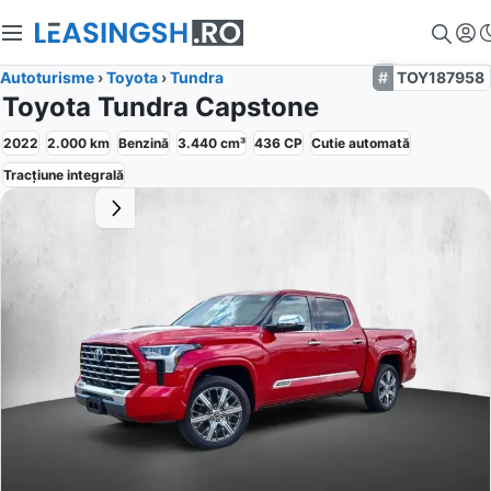
Autoturisme
›
Toyota
›
Tundra
TOY187958
Toyota Tundra Capstone
2022
2.000
km
Benzină
3.440
cm³
436
CP
Cutie
automată
Tracțiune
integrală