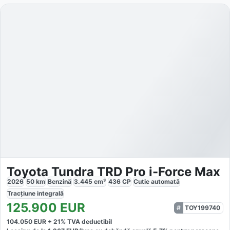
Toyota Tundra TRD Pro i-Force Max
2026
50
km
Benzină
3.445
cm³
436
CP
Cutie
automată
Tracțiune
integrală
125.900
EUR
TOY199740
104.050
EUR +
21
% TVA deductibil