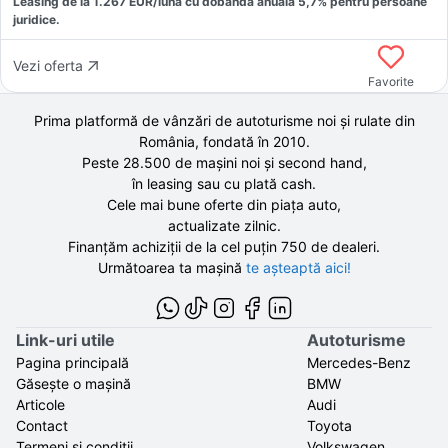
Leasing de la
1.267
EUR/luna
cu dobăndă
anuală
5,7
% pentru persoane
juridice.
Vezi oferta
Favorite
Prima platformă de vânzări de autoturisme noi și rulate din
România, fondată în
2010
.
Peste 28.500 de
mașini noi și second hand,
în leasing sau cu plată cash.
Cele mai bune oferte din piața auto,
actualizate zilnic.
Finanțăm achiziții de la
cel puțin 750 de
dealeri.
Următoarea ta mașină
te așteaptă aici!
Link-uri utile
Autoturisme
Pagina principală
Mercedes-Benz
Găsește o mașină
BMW
Articole
Audi
Contact
Toyota
Termeni și condiții
Volkswagen