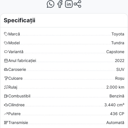
Specificații
Marcă
Toyota
Model
Tundra
Variantă
Capstone
Anul fabricației
2022
Caroserie
SUV
Culoare
Roșu
Rulaj
2.000 km
Combustibil
Benzină
Cilindree
3.440 cm³
Putere
436 CP
Transmisie
Automată