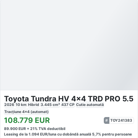
Toyota Tundra HV 4x4 TRD PRO 5.5
2026
10
km
Hibrid
3.445
cm³
437
CP
Cutie
automată
Tracțiune
4x4 (automat)
108.779
EUR
TOY241383
89.900
EUR +
21
% TVA deductibil
Leasing de la
1.094
EUR/luna
cu dobăndă
anuală
5,7
% pentru persoane