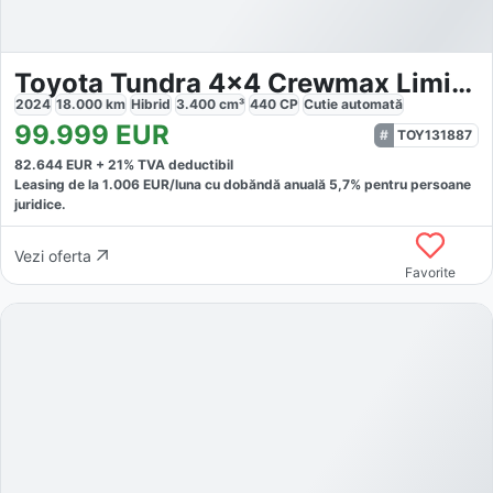
Toyota Tundra 4x4 Crewmax Limited Hybrid TRD OFF ROAD
2024
18.000
km
Hibrid
3.400
cm³
440
CP
Cutie
automată
99.999
EUR
TOY131887
82.644
EUR +
21
% TVA deductibil
Leasing de la
1.006
EUR/luna
cu dobăndă
anuală
5,7
% pentru persoane
juridice.
Vezi oferta
Favorite