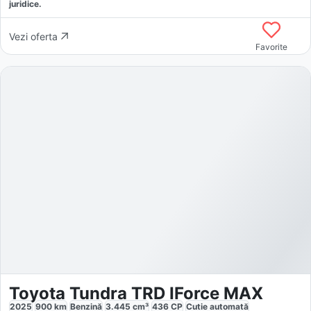
juridice.
Vezi oferta
Favorite
Toyota Tundra TRD IForce MAX
2025
900
km
Benzină
3.445
cm³
436
CP
Cutie
automată