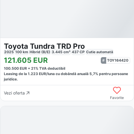
Toyota Tundra TRD Pro
2025
100
km
Hibrid (B/E)
3.445
cm³
437
CP
Cutie
automată
121.605
EUR
TOY164420
100.500
EUR +
21
% TVA deductibil
Leasing de la
1.223
EUR/luna
cu dobăndă
anuală
5,7
% pentru persoane
juridice.
Vezi oferta
Favorite