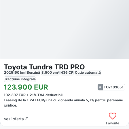
Toyota Tundra TRD PRO
2025
50
km
Benzină
3.500
cm³
436
CP
Cutie
automată
Tracțiune
integrală
123.900
EUR
TOY103651
102.397
EUR +
21
% TVA deductibil
Leasing de la
1.247
EUR/luna
cu dobăndă
anuală
5,7
% pentru persoane
juridice.
Vezi oferta
Favorite