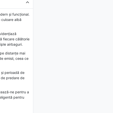
ern și funcțional.
o culoare albă
evidențiază
că fiecare călătorie
ple airbaguri.
 pe distanțe mai
de emisii, ceea ce
 și perioadă de
ea de predare de
ctează-ne pentru a
eligentă pentru