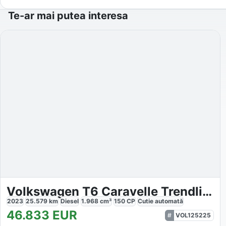
Te-ar mai putea interesa
Volkswagen T6 Caravelle Trendline 2.0 TDI 150 PS DSG
2023
25.579
km
Diesel
1.968
cm³
150
CP
Cutie
automată
46.833
EUR
VOL125225