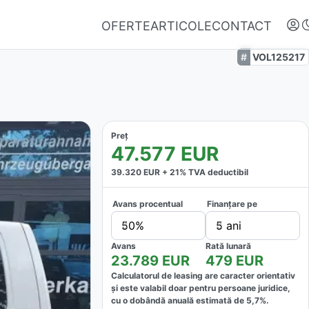
OFERTE
ARTICOLE
CONTACT
VOL125217
Preț
47.577
EUR
39.320
EUR +
21
% TVA deductibil
Avans procentual
Finanțare pe
Autentifică-te
50%
5 ani
Nu ai oferte favorite
Avans
Rată lunară
23.789
EUR
479
EUR
Calculatorul de leasing are caracter orientativ
și este valabil doar pentru persoane juridice,
cu o dobândă anuală estimată de
5,7
%.