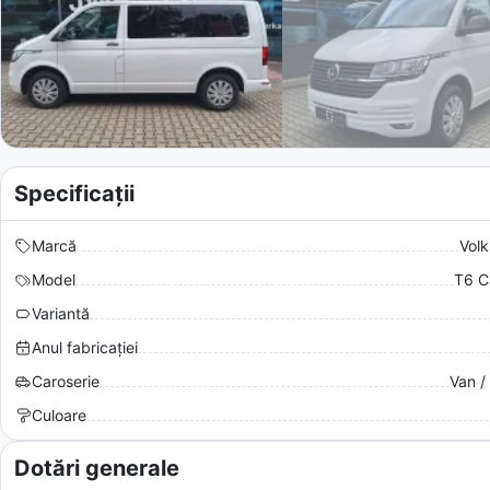
Specificații
Marcă
Vol
Model
T6 C
Variantă
Anul fabricației
Caroserie
Van /
Culoare
Dotări generale