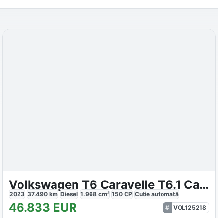
Volkswagen T6 Caravelle T6.1 Caravelle 2.0 TDI DSG 150PS
2023
37.490
km
Diesel
1.968
cm³
150
CP
Cutie
automată
46.833
EUR
VOL125218