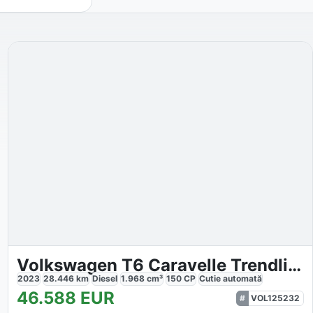
Volkswagen T6 Caravelle Trendline
2023
28.446
km
Diesel
1.968
cm³
150
CP
Cutie
automată
46.588
EUR
VOL125232