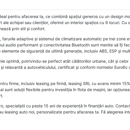
al pentru afacerea ta, ce combină spațiul generos cu un design mod
le echipei sau clienților, oferind un interior spațios cu 9 locuri. Cu 
ează prin stil și confort.
, farurile adaptive și sistemul de climatizare automatic pe trei zone 
stemul audio performant și conectivitatea Bluetooth sunt menite să îți fa
elemente de siguranță de ultimă generație, inclusiv ABS, ESP și multi
 optimă, potrivindu-se perfect atât călătoriilor urbane, cât și celor
i relaxantă a autovehiculului, certificat și conform normelor Euro6c 
tru firme, inclusiv leasing pe firmă, leasing SRL cu avans minim 15%
al sunt soluții flexibile pentru investiția în flota de mașini, iar opțiun
t.
specialiștii cu peste 15 ani de experiență în finanțări auto. Conta
u leasing auto noi, personalizate pentru afacerea ta. Fă alegerea int