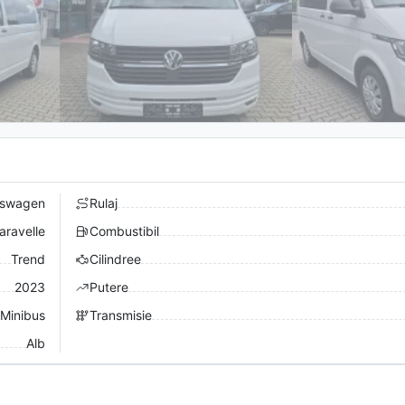
kswagen
Rulaj
aravelle
Combustibil
Trend
Cilindree
2023
Putere
 Minibus
Transmisie
Alb