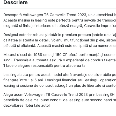
Descriere
Descoperă Volkswagen T6 Caravelle Trend 2023, un autovehicul ide
Această mașină în leasing este perfectă pentru nevoile de transport a
elegantă și finisaje interioare din pânză neagră, Caravelle impresion
Designul exterior robust și dotările premium precum jantele de aliaj
calitatea și atenția la detalii. Volanul multifuncțional din piele, si
plăcută și eficientă. Această mașină este echipată și cu numeroase 
Motorul diesel de 1968 cmc și 150 CP oferă performanță și economie
lungi. Transmisia automată asigură o experiență de condus fluentă ș
îl face o alegere responsabilă pentru afacerea ta.
Leasingul auto pentru acest model oferă avantaje considerabile pen
finanțare între 1 și 5 ani. Leasingul financiar sau leasingul operațion
leasing și cesiune de contract adaugă un plus de libertate și confor
Alege acum Volkswagen T6 Caravelle Trend 2023 prin LeasingSH.ro, 
beneficia de cele mai bune condiții de leasing auto second hand sa
dezvoltarea flotei tale auto!