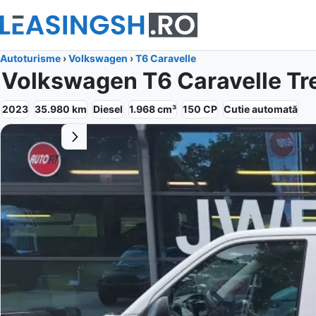
Autoturisme
›
Volkswagen
›
T6 Caravelle
Volkswagen T6 Caravelle Tr
2023
35.980
km
Diesel
1.968
cm³
150
CP
Cutie
automată