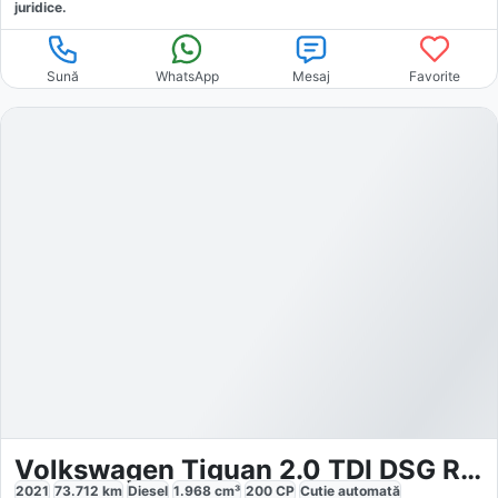
juridice.
Sună
WhatsApp
Mesaj
Favorite
Volkswagen Tiguan 2.0 TDI DSG R-Line 4M
2021
73.712
km
Diesel
1.968
cm³
200
CP
Cutie
automată