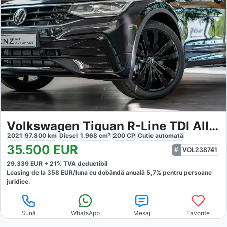
Volkswagen Tiguan R-Line TDI Allrad DSG
2021
97.800
km
Diesel
1.968
cm³
200
CP
Cutie
automată
35.500
EUR
VOL238741
29.339
EUR +
21
% TVA deductibil
Leasing de la
358
EUR/luna
cu dobăndă
anuală
5,7
% pentru persoane
juridice.
Sună
WhatsApp
Mesaj
Favorite