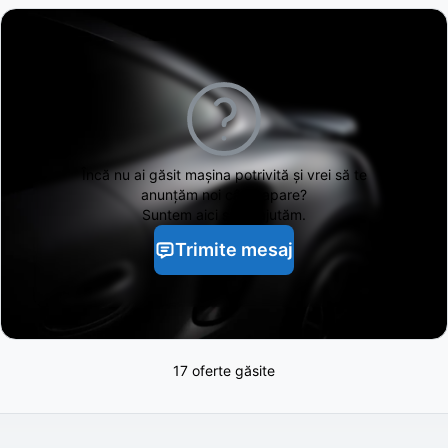
Încă nu ai găsit
mașina potrivită și vrei să te
anunțăm noi când apare?
Suntem aici să te ajutăm.
Trimite mesaj
17 oferte găsite