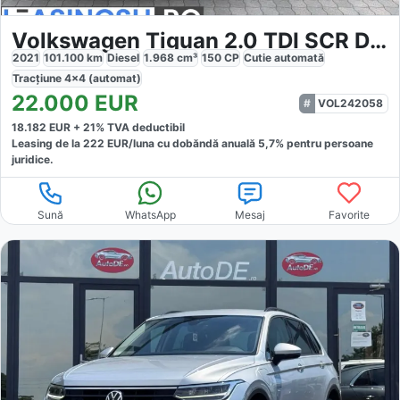
Volkswagen Tiguan 2.0 TDI SCR DSG 4Motion Life
2021
101.100
km
Diesel
1.968
cm³
150
CP
Cutie
automată
Tracțiune
4x4 (automat)
22.000
EUR
VOL242058
18.182
EUR +
21
% TVA deductibil
Leasing de la
222
EUR/luna
cu dobăndă
anuală
5,7
% pentru persoane
juridice.
Sună
WhatsApp
Mesaj
Favorite