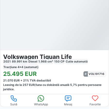
Volkswagen Tiguan Life
2021
89.991
km
Diesel
1.968
cm³
150
CP
Cutie
automată
Tracțiune
4x4 (automat)
25.495
EUR
VOL191716
21.070
EUR +
21
% TVA deductibil
Leasing de la
257
EUR/luna
cu dobăndă
anuală
5,7
% pentru persoane
juridice.
Sună
WhatsApp
Mesaj
Favorite