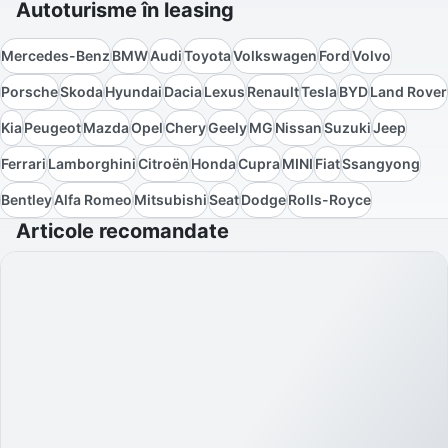
Autoturisme în leasing
Mercedes-Benz
BMW
Audi
Toyota
Volkswagen
Ford
Volvo
Porsche
Skoda
Hyundai
Dacia
Lexus
Renault
Tesla
BYD
Land Rover
Kia
Peugeot
Mazda
Opel
Chery
Geely
MG
Nissan
Suzuki
Jeep
Ferrari
Lamborghini
Citroën
Honda
Cupra
MINI
Fiat
Ssangyong
Bentley
Alfa Romeo
Mitsubishi
Seat
Dodge
Rolls-Royce
Articole recomandate