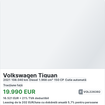
Volkswagen Tiguan
2021
108.040
km
Diesel
1.968
cm³
150
CP
Cutie
automată
Tracțiune
față
19.990
EUR
VOL226392
16.521
EUR +
21
% TVA deductibil
Leasing de la
202
EUR/luna
cu dobăndă
anuală
5,7
% pentru persoane