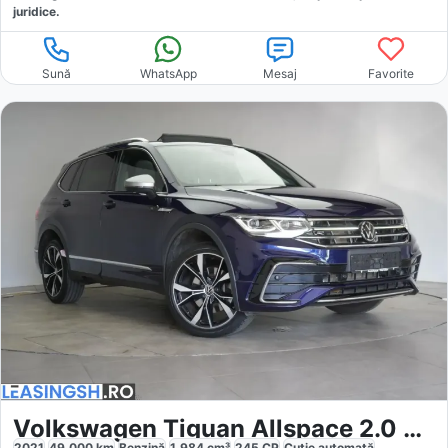
juridice.
Sună
WhatsApp
Mesaj
Favorite
Volkswagen Tiguan Allspace 2.0 TSI R-Line
2021
49.000
km
Benzină
1.984
cm³
245
CP
Cutie
automată