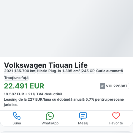
Volkswagen Tiguan Life
2021
135.700
km
Hibrid Plug-In
1.395
cm³
245
CP
Cutie
automată
Tracțiune
față
22.491
EUR
VOL226887
18.587
EUR +
21
% TVA deductibil
Leasing de la
227
EUR/luna
cu dobăndă
anuală
5,7
% pentru persoane
juridice.
Sună
WhatsApp
Mesaj
Favorite