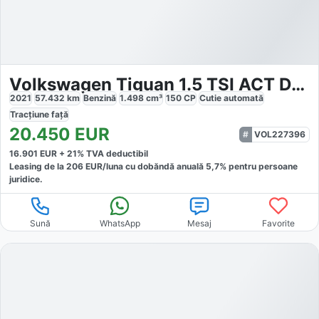
Volkswagen Tiguan 1.5 TSI ACT DSG Life
2021
57.432
km
Benzină
1.498
cm³
150
CP
Cutie
automată
Tracțiune
față
20.450
EUR
VOL227396
16.901
EUR +
21
% TVA deductibil
Leasing de la
206
EUR/luna
cu dobăndă
anuală
5,7
% pentru persoane
juridice.
Sună
WhatsApp
Mesaj
Favorite