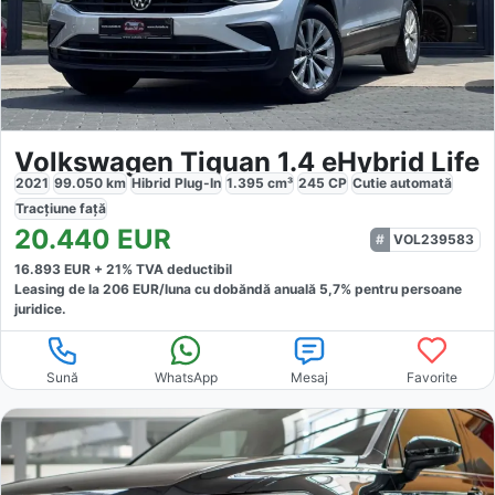
Volkswagen Tiguan 1.4 eHybrid Life
2021
99.050
km
Hibrid Plug-In
1.395
cm³
245
CP
Cutie
automată
Tracțiune
față
20.440
EUR
VOL239583
16.893
EUR +
21
% TVA deductibil
Leasing de la
206
EUR/luna
cu dobăndă
anuală
5,7
% pentru persoane
juridice.
Sună
WhatsApp
Mesaj
Favorite