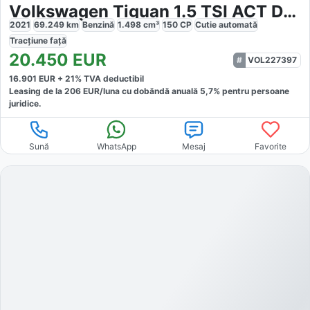
Volkswagen Tiguan 1.5 TSI ACT DSG Life
2021
69.249
km
Benzină
1.498
cm³
150
CP
Cutie
automată
Tracțiune
față
20.450
EUR
VOL227397
16.901
EUR +
21
% TVA deductibil
Leasing de la
206
EUR/luna
cu dobăndă
anuală
5,7
% pentru persoane
juridice.
Sună
WhatsApp
Mesaj
Favorite