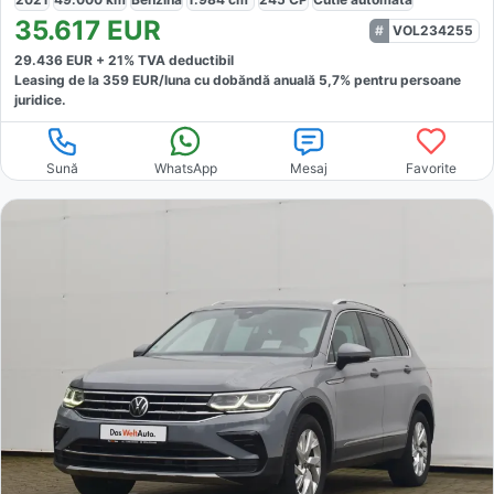
35.617
EUR
VOL234255
29.436
EUR +
21
% TVA deductibil
Leasing de la
359
EUR/luna
cu dobăndă
anuală
5,7
% pentru persoane
juridice.
Sună
WhatsApp
Mesaj
Favorite