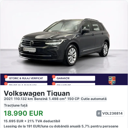
Volkswagen Tiguan
2021
110.132
km
Benzină
1.498
cm³
150
CP
Cutie
automată
Tracțiune
față
18.990
EUR
VOL236814
15.695
EUR +
21
% TVA deductibil
Leasing de la
191
EUR/luna
cu dobăndă
anuală
5,7
% pentru persoane