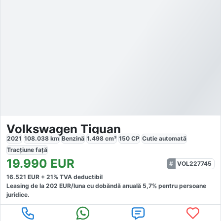
Volkswagen Tiguan
2021
108.038
km
Benzină
1.498
cm³
150
CP
Cutie
automată
Tracțiune
față
19.990
EUR
VOL227745
16.521
EUR +
21
% TVA deductibil
Leasing de la
202
EUR/luna
cu dobăndă
anuală
5,7
% pentru persoane
juridice.