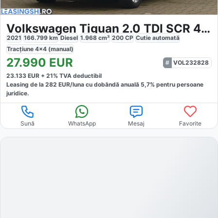
Volkswagen Tiguan 2.0 TDI SCR 4MOTION DSG Elegance
2021
166.799
km
Diesel
1.968
cm³
200
CP
Cutie
automată
Tracțiune
4x4 (manual)
27.990
EUR
VOL232828
23.133
EUR +
21
% TVA deductibil
Leasing de la
282
EUR/luna
cu dobăndă
anuală
5,7
% pentru persoane
juridice.
Sună
WhatsApp
Mesaj
Favorite