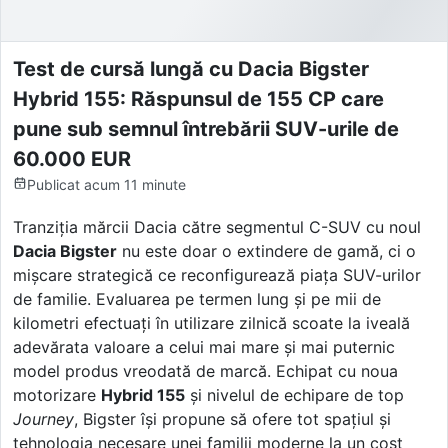
Test de cursă lungă cu Dacia Bigster
Hybrid 155: Răspunsul de 155 CP care
pune sub semnul întrebării SUV-urile de
60.000 EUR
Publicat
acum 11 minute
Tranziția mărcii Dacia către segmentul C-SUV cu noul
Dacia Bigster
nu este doar o extindere de gamă, ci o
mișcare strategică ce reconfigurează piața SUV-urilor
de familie. Evaluarea pe termen lung și pe mii de
kilometri efectuați în utilizare zilnică scoate la iveală
adevărata valoare a celui mai mare și mai puternic
model produs vreodată de marcă. Echipat cu noua
motorizare
Hybrid 155
și nivelul de echipare de top
Journey
, Bigster își propune să ofere tot spațiul și
tehnologia necesare unei familii moderne la un cost