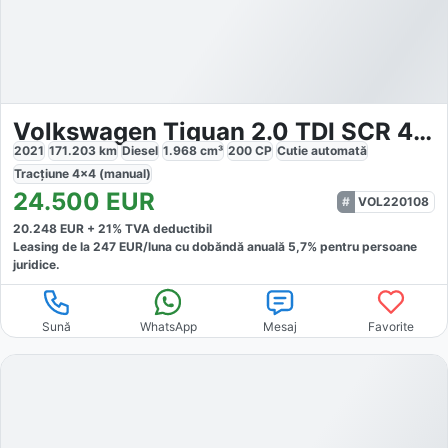
Volkswagen Tiguan 2.0 TDI SCR 4MOTION DSG Elegance
2021
171.203
km
Diesel
1.968
cm³
200
CP
Cutie
automată
Tracțiune
4x4 (manual)
24.500
EUR
VOL220108
20.248
EUR +
21
% TVA deductibil
Leasing de la
247
EUR/luna
cu dobăndă
anuală
5,7
% pentru persoane
juridice.
Sună
WhatsApp
Mesaj
Favorite