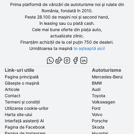
Prima platformă de vânzări de autoturisme noi și rulate din
România, fondată în
2010
.
Peste 28.100 de
mașini noi și second hand,
în leasing sau cu plată cash.
Cele mai bune oferte din piața auto,
actualizate zilnic.
Finanțăm achiziții de la
cel puțin 750 de
dealeri.
Următoarea ta mașină
te așteaptă aici!
Link-uri utile
Autoturisme
Pagina principală
Mercedes-Benz
Găsește o mașină
BMW
Articole
Audi
Contact
Toyota
Termeni și condiții
Volkswagen
Utilizarea cookie-urilor
Ford
Harta site-ului
Volvo
Interfață asistenți AI
Porsche
Pagina de Facebook
Skoda
Pagina de Instagram
Hyundai