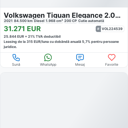
Volkswagen Tiguan Elegance 2.0TDI 4M DSG DCC
2021
84.500
km
Diesel
1.968
cm³
200
CP
Cutie
automată
31.271
EUR
VOL224539
25.844
EUR +
21
% TVA deductibil
Leasing de la
315
EUR/luna
cu dobăndă
anuală
5,7
% pentru persoane
juridice.
Sună
WhatsApp
Mesaj
Favorite