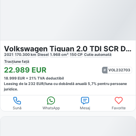
Volkswagen Tiguan 2.0 TDI SCR DSG Active
2021
170.300
km
Diesel
1.968
cm³
150
CP
Cutie
automată
Tracțiune
față
22.989
EUR
VOL232703
18.999
EUR +
21
% TVA deductibil
Leasing de la
232
EUR/luna
cu dobăndă
anuală
5,7
% pentru persoane
juridice.
Sună
WhatsApp
Mesaj
Favorite