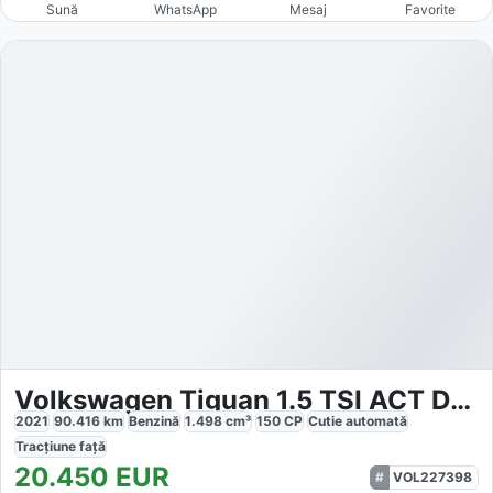
Sună
WhatsApp
Mesaj
Favorite
Volkswagen Tiguan 1.5 TSI ACT DSG Life
2021
90.416
km
Benzină
1.498
cm³
150
CP
Cutie
automată
Tracțiune
față
20.450
EUR
VOL227398