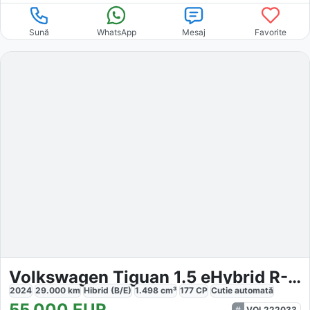
Sună
WhatsApp
Mesaj
Favorite
Volkswagen Tiguan 1.5 eHybrid R-Line
2024
29.000
km
Hibrid (B/E)
1.498
cm³
177
CP
Cutie
automată
55.000
EUR
VOL222033