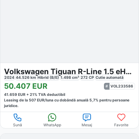
Volkswagen Tiguan R-Line 1.5 eHybrid
2024
44.526
km
Hibrid (B/E)
1.498
cm³
272
CP
Cutie
automată
50.407
EUR
VOL233586
41.659
EUR +
21
% TVA deductibil
Leasing de la
507
EUR/luna
cu dobăndă
anuală
5,7
% pentru persoane
juridice.
Sună
WhatsApp
Mesaj
Favorite