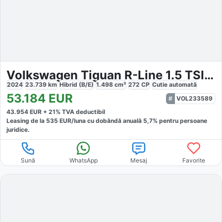
Volkswagen Tiguan R-Line 1.5 TSI eHybrid
2024
23.739
km
Hibrid (B/E)
1.498
cm³
272
CP
Cutie
automată
53.184
EUR
VOL233589
43.954
EUR +
21
% TVA deductibil
Leasing de la
535
EUR/luna
cu dobăndă
anuală
5,7
% pentru persoane
juridice.
Sună
WhatsApp
Mesaj
Favorite