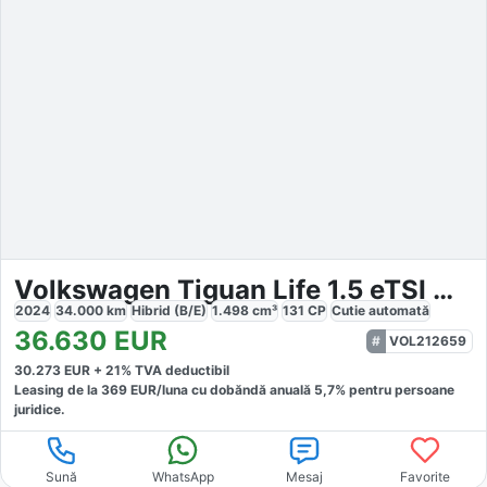
Volkswagen Tiguan Life 1.5 eTSI Mild-Hybrid DSG
2024
34.000
km
Hibrid (B/E)
1.498
cm³
131
CP
Cutie
automată
36.630
EUR
VOL212659
30.273
EUR +
21
% TVA deductibil
Leasing de la
369
EUR/luna
cu dobăndă
anuală
5,7
% pentru persoane
juridice.
Sună
WhatsApp
Mesaj
Favorite