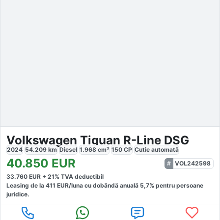
Volkswagen Tiguan R-Line DSG
2024
54.209
km
Diesel
1.968
cm³
150
CP
Cutie
automată
40.850
EUR
VOL242598
33.760
EUR +
21
% TVA deductibil
Leasing de la
411
EUR/luna
cu dobăndă
anuală
5,7
% pentru persoane
juridice.