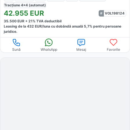
Tracțiune
4x4 (automat)
42.955
EUR
VOL198124
35.500
EUR +
21
% TVA deductibil
Leasing de la
432
EUR/luna
cu dobăndă
anuală
5,7
% pentru persoane
juridice.
Sună
WhatsApp
Mesaj
Favorite