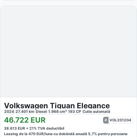
Volkswagen Tiguan Elegance
2024
27.401
km
Diesel
1.968
cm³
193
CP
Cutie
automată
46.722
EUR
VOL201204
38.613
EUR +
21
% TVA deductibil
Leasing de la
470
EUR/luna
cu dobăndă
anuală
5,7
% pentru persoane