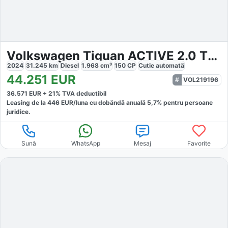
Volkswagen Tiguan ACTIVE 2.0 TDI DSG
2024
31.245
km
Diesel
1.968
cm³
150
CP
Cutie
automată
44.251
EUR
VOL219196
36.571
EUR +
21
% TVA deductibil
Leasing de la
446
EUR/luna
cu dobăndă
anuală
5,7
% pentru persoane
juridice.
Sună
WhatsApp
Mesaj
Favorite