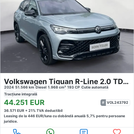
Volkswagen Tiguan R-Line 2.0 TDI 4M DSG
2024
51.566
km
Diesel
1.968
cm³
193
CP
Cutie
automată
Tracțiune
integrală
44.251
EUR
VOL243792
36.571
EUR +
21
% TVA deductibil
Leasing de la
446
EUR/luna
cu dobăndă
anuală
5,7
% pentru persoane
juridice.