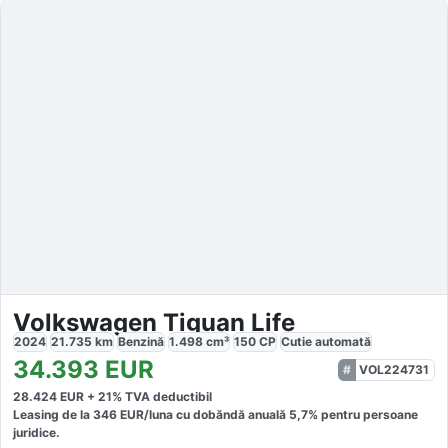
Volkswagen Tiguan Life
2024
21.735
km
Benzină
1.498
cm³
150
CP
Cutie
automată
34.393
EUR
VOL224731
28.424
EUR +
21
% TVA deductibil
Leasing de la
346
EUR/luna
cu dobăndă
anuală
5,7
% pentru persoane
juridice.