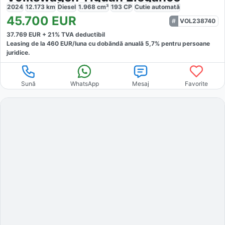
2024
12.173
km
Diesel
1.968
cm³
193
CP
Cutie
automată
45.700
EUR
VOL238740
37.769
EUR +
21
% TVA deductibil
Leasing de la
460
EUR/luna
cu dobăndă
anuală
5,7
% pentru persoane
juridice.
Sună
WhatsApp
Mesaj
Favorite