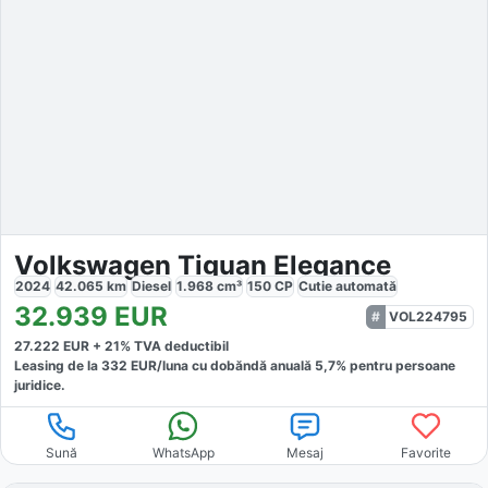
Volkswagen Tiguan Elegance
2024
42.065
km
Diesel
1.968
cm³
150
CP
Cutie
automată
32.939
EUR
VOL224795
27.222
EUR +
21
% TVA deductibil
Leasing de la
332
EUR/luna
cu dobăndă
anuală
5,7
% pentru persoane
juridice.
Sună
WhatsApp
Mesaj
Favorite