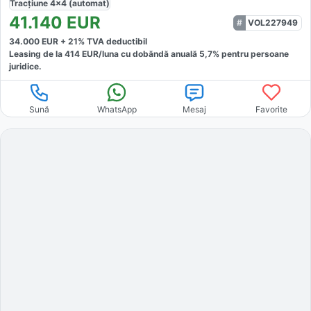
Tracțiune
4x4 (automat)
41.140
EUR
VOL227949
34.000
EUR +
21
% TVA deductibil
Leasing de la
414
EUR/luna
cu dobăndă
anuală
5,7
% pentru persoane
juridice.
Sună
WhatsApp
Mesaj
Favorite