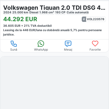
Volkswagen Tiguan 2.0 TDI DSG 4M R-Line
2024
25.000
km
Diesel
1.968
cm³
193
CP
Cutie
automată
44.292
EUR
VOL220578
36.605
EUR +
21
% TVA deductibil
Leasing de la
446
EUR/luna
cu dobăndă
anuală
5,7
% pentru persoane
juridice.
Sună
WhatsApp
Mesaj
Favorite