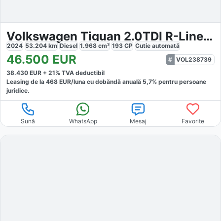
Volkswagen Tiguan 2.0TDI R-Line 4M DSG
2024
53.204
km
Diesel
1.968
cm³
193
CP
Cutie
automată
46.500
EUR
VOL238739
38.430
EUR +
21
% TVA deductibil
Leasing de la
468
EUR/luna
cu dobăndă
anuală
5,7
% pentru persoane
juridice.
Sună
WhatsApp
Mesaj
Favorite