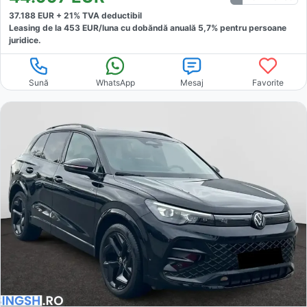
37.188
EUR +
21
% TVA deductibil
Leasing de la
453
EUR/luna
cu dobăndă
anuală
5,7
% pentru persoane
juridice.
Sună
WhatsApp
Mesaj
Favorite