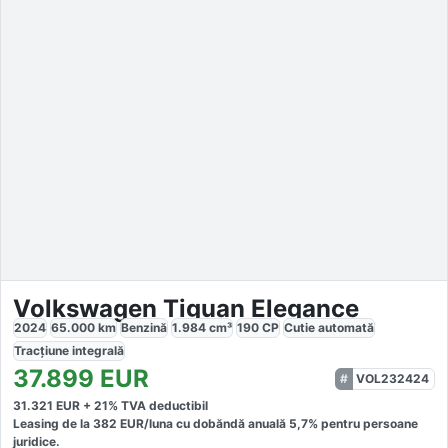
Volkswagen Tiguan Elegance
2024
65.000
km
Benzină
1.984
cm³
190
CP
Cutie
automată
Tracțiune
integrală
37.899
EUR
VOL232424
31.321
EUR +
21
% TVA deductibil
Leasing de la
382
EUR/luna
cu dobăndă
anuală
5,7
% pentru persoane
juridice.