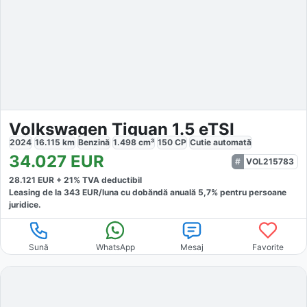
Volkswagen Tiguan 1.5 eTSI
2024
16.115
km
Benzină
1.498
cm³
150
CP
Cutie
automată
34.027
EUR
VOL215783
28.121
EUR +
21
% TVA deductibil
Leasing de la
343
EUR/luna
cu dobăndă
anuală
5,7
% pentru persoane
juridice.
Sună
WhatsApp
Mesaj
Favorite