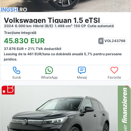
Volkswagen Tiguan 1.5 eTSI
2024
6.000
km
Hibrid (B/E)
1.498
cm³
150
CP
Cutie
automată
Tracțiune
integrală
45.830
EUR
VOL243798
37.876
EUR +
21
% TVA deductibil
Leasing de la
461
EUR/luna
cu dobăndă
anuală
5,7
% pentru persoane
juridice.
Sună
WhatsApp
Mesaj
Favorite