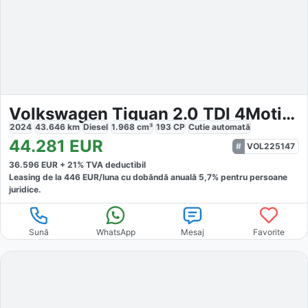
Volkswagen Tiguan 2.0 TDI 4Motion R-Line Black
2024
43.646
km
Diesel
1.968
cm³
193
CP
Cutie
automată
44.281
EUR
VOL225147
36.596
EUR +
21
% TVA deductibil
Leasing de la
446
EUR/luna
cu dobăndă
anuală
5,7
% pentru persoane
juridice.
Sună
WhatsApp
Mesaj
Favorite