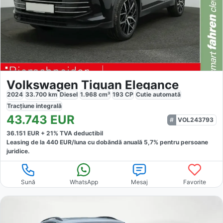
Volkswagen Tiguan Elegance
2024
33.700
km
Diesel
1.968
cm³
193
CP
Cutie
automată
Tracțiune
integrală
43.743
EUR
VOL243793
36.151
EUR +
21
% TVA deductibil
Leasing de la
440
EUR/luna
cu dobăndă
anuală
5,7
% pentru persoane
juridice.
Sună
WhatsApp
Mesaj
Favorite