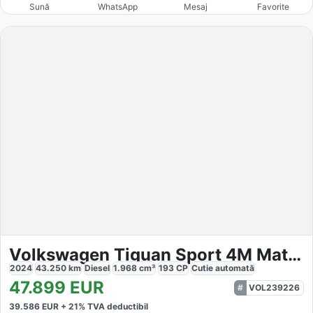
Sună
WhatsApp
Mesaj
Favorite
Volkswagen Tiguan Sport 4M Matrix
2024
43.250
km
Diesel
1.968
cm³
193
CP
Cutie
automată
47.899
EUR
VOL239226
39.586
EUR +
21
% TVA deductibil