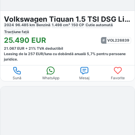
Volkswagen Tiguan 1.5 TSI DSG Life
2024
96.485
km
Benzină
1.498
cm³
150
CP
Cutie
automată
Tracțiune
față
25.490
EUR
VOL226839
21.067
EUR +
21
% TVA deductibil
Leasing de la
257
EUR/luna
cu dobăndă
anuală
5,7
% pentru persoane
juridice.
Sună
WhatsApp
Mesaj
Favorite