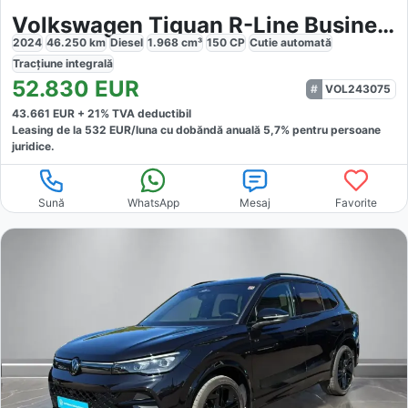
Volkswagen Tiguan R-Line Business Premium 2.0 TDI DSG
2024
46.250
km
Diesel
1.968
cm³
150
CP
Cutie
automată
Tracțiune
integrală
52.830
EUR
VOL243075
43.661
EUR +
21
% TVA deductibil
Leasing de la
532
EUR/luna
cu dobăndă
anuală
5,7
% pentru persoane
juridice.
Sună
WhatsApp
Mesaj
Favorite