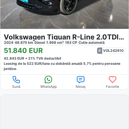
Volkswagen Tiguan R-Line 2.0TDI DSG 4M
2024
48.675
km
Diesel
1.968
cm³
193
CP
Cutie
automată
51.840
EUR
VOL242610
42.843
EUR +
21
% TVA deductibil
Leasing de la
522
EUR/luna
cu dobăndă
anuală
5,7
% pentru persoane
juridice.
Sună
WhatsApp
Mesaj
Favorite