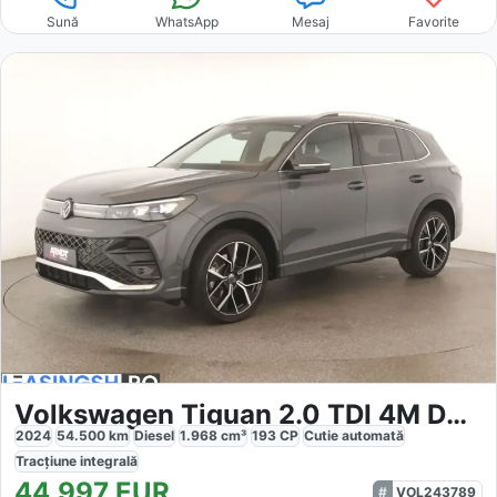
Sună
WhatsApp
Mesaj
Favorite
Volkswagen Tiguan 2.0 TDI 4M DSG R-Line
2024
54.500
km
Diesel
1.968
cm³
193
CP
Cutie
automată
Tracțiune
integrală
44.997
EUR
VOL243789