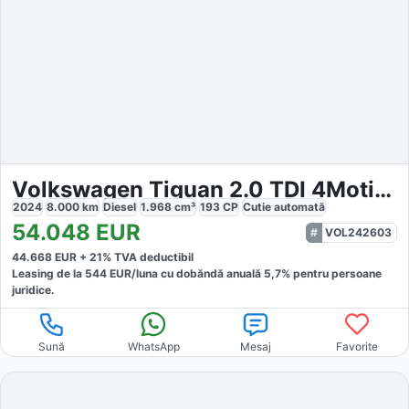
Volkswagen Tiguan 2.0 TDI 4Motion R-Line
2024
8.000
km
Diesel
1.968
cm³
193
CP
Cutie
automată
54.048
EUR
VOL242603
44.668
EUR +
21
% TVA deductibil
Leasing de la
544
EUR/luna
cu dobăndă
anuală
5,7
% pentru persoane
juridice.
Sună
WhatsApp
Mesaj
Favorite