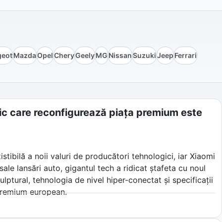
geot
Mazda
Opel
Chery
Geely
MG
Nissan
Suzuki
Jeep
Ferrari
ic care reconfigurează piața premium este
tibilă a noii valuri de producători tehnologici, iar Xiaomi
sale lansări auto, gigantul tech a ridicat ștafeta cu noul
ptural, tehnologia de nivel hiper-conectat și specificații
 premium european.
rioadele lungi de așteptare pentru comenzile externe,