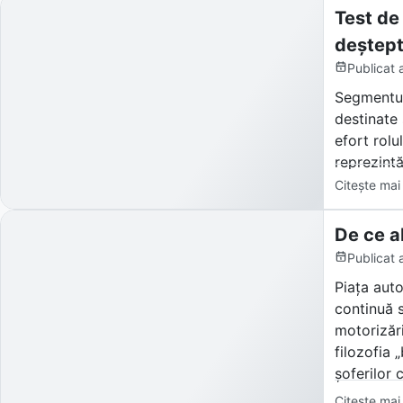
această of
Test de
deștep
Publicat
Segmentul
destinate
efort rolu
reprezintă
compromis
Citește mai
Aflați din
De ce a
de ce ace
Publicat
Piața aut
continuă 
motorizări
filozofia 
șoferilor 
Citește mai