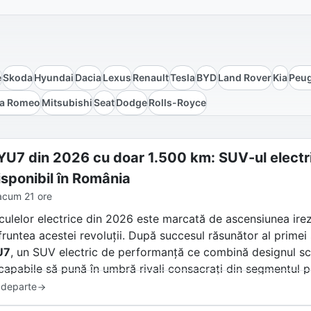
e
Skoda
Hyundai
Dacia
Lexus
Renault
Tesla
BYD
Land Rover
Kia
Peu
fa Romeo
Mitsubishi
Seat
Dodge
Rolls-Royce
YU7 din 2026 cu doar 1.500 km: SUV-ul electr
sponibil în România
acum 21 ore
culelor electrice din 2026 este marcată de ascensiunea irezis
 fruntea acestei revoluții. După succesul răsunător al primei 
U7
, un SUV electric de performanță ce combină designul scul
capabile să pună în umbră rivali consacrați din segmentul
 departe
 care își doresc o mașină avangardistă fără a trece prin pe