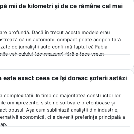
tomobil al momentului.
ă mii de kilometri și de ce rămâne cel mai
mare profundă. Dacă în trecut aceste modele erau
onstrează că un automobil compact poate acoperi fără
izate de jurnaliștii auto confirmă faptul că Fabia
ile vehiculului (
downsizing
) fără a face vreun
pă mii de kilometri parcurși în toate condițiile de drum și
 este exact ceea ce își doresc șoferii astăzi
complexității. În timp ce majoritatea constructorilor
ile omniprezente, sisteme software pretențioase și
ct opusul. Așa cum subliniază analiștii din industrie,
ernativă economică, ci a devenit preferința principală a
cap.