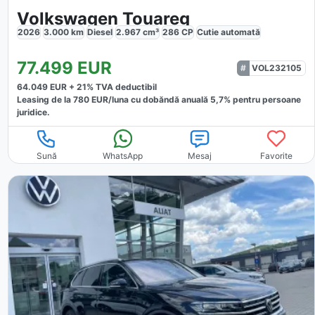
Volkswagen Touareg
2026
3.000
km
Diesel
2.967
cm³
286
CP
Cutie
automată
77.499
EUR
VOL232105
64.049
EUR +
21
% TVA deductibil
Leasing de la
780
EUR/luna
cu dobăndă
anuală
5,7
% pentru persoane
juridice.
Sună
WhatsApp
Mesaj
Favorite