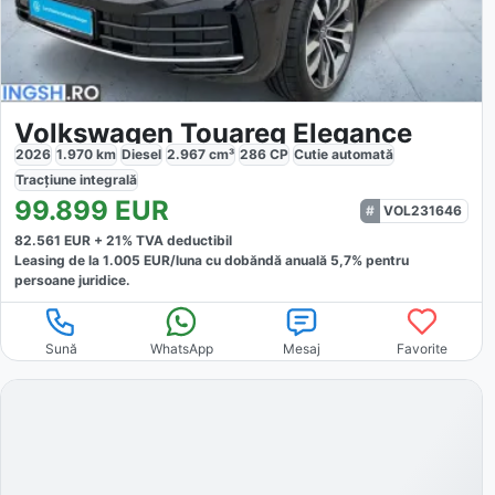
Volkswagen Touareg Elegance
2026
1.970
km
Diesel
2.967
cm³
286
CP
Cutie
automată
Tracțiune
integrală
99.899
EUR
VOL231646
82.561
EUR +
21
% TVA deductibil
Leasing de la
1.005
EUR/luna
cu dobăndă
anuală
5,7
% pentru
persoane juridice.
Sună
WhatsApp
Mesaj
Favorite