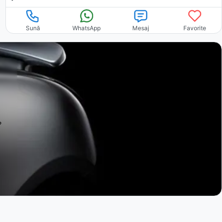
Sună
WhatsApp
Mesaj
Favorite
?