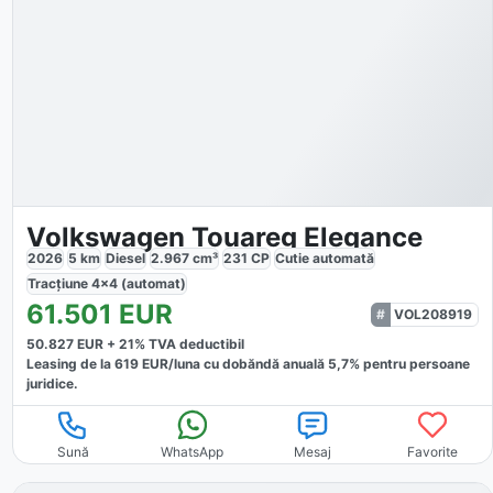
Volkswagen Touareg Elegance
2026
5
km
Diesel
2.967
cm³
231
CP
Cutie
automată
Tracțiune
4x4 (automat)
61.501
EUR
VOL208919
50.827
EUR +
21
% TVA deductibil
Leasing de la
619
EUR/luna
cu dobăndă
anuală
5,7
% pentru persoane
juridice.
Sună
WhatsApp
Mesaj
Favorite