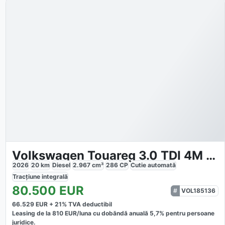
Volkswagen Touareg 3.0 TDI 4M R-Line
2026
20
km
Diesel
2.967
cm³
286
CP
Cutie
automată
Tracțiune
integrală
80.500
EUR
VOL185136
66.529
EUR +
21
% TVA deductibil
Leasing de la
810
EUR/luna
cu dobăndă
anuală
5,7
% pentru persoane
juridice.