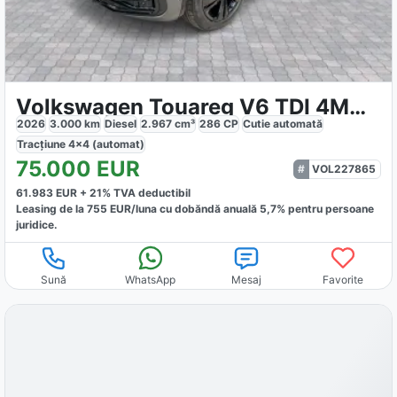
Volkswagen Touareg V6 TDI 4MOTION R-Line
2026
3.000
km
Diesel
2.967
cm³
286
CP
Cutie
automată
Tracțiune
4x4 (automat)
75.000
EUR
VOL227865
61.983
EUR +
21
% TVA deductibil
Leasing de la
755
EUR/luna
cu dobăndă
anuală
5,7
% pentru persoane
juridice.
Sună
WhatsApp
Mesaj
Favorite