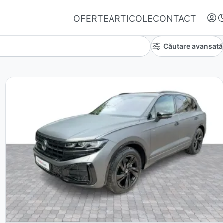
OFERTE
ARTICOLE
CONTACT
Căutare avansată
Autentifică-te
Nu ai oferte favorite