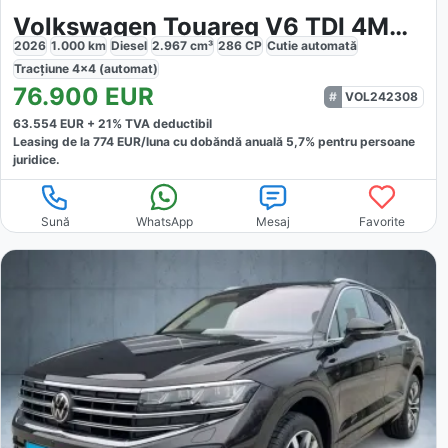
Volkswagen Touareg V6 TDI 4MOTION Elegance
2026
1.000
km
Diesel
2.967
cm³
286
CP
Cutie
automată
Tracțiune
4x4 (automat)
76.900
EUR
VOL242308
63.554
EUR +
21
% TVA deductibil
Leasing de la
774
EUR/luna
cu dobăndă
anuală
5,7
% pentru persoane
juridice.
Sună
WhatsApp
Mesaj
Favorite