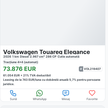
Volkswagen Touareg Elegance
2026
1
km
Diesel
2.967
cm³
286
CP
Cutie
automată
Tracțiune
4x4 (automat)
73.876
EUR
VOL219407
61.054
EUR +
21
% TVA deductibil
Leasing de la
743
EUR/luna
cu dobăndă
anuală
5,7
% pentru persoane
juridice.
Sună
WhatsApp
Mesaj
Favorite