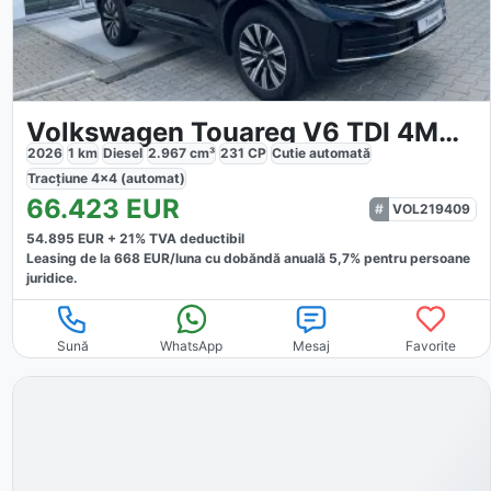
Volkswagen Touareg V6 TDI 4MOTION Elegance
2026
1
km
Diesel
2.967
cm³
231
CP
Cutie
automată
Tracțiune
4x4 (automat)
66.423
EUR
VOL219409
54.895
EUR +
21
% TVA deductibil
Leasing de la
668
EUR/luna
cu dobăndă
anuală
5,7
% pentru persoane
juridice.
Sună
WhatsApp
Mesaj
Favorite