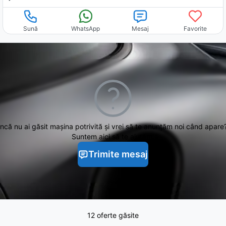
Sună
WhatsApp
Mesaj
Favorite
Încă nu ai găsit
mașina potrivită și vrei să te anunțăm noi când apare
Suntem aici să te ajutăm.
Trimite mesaj
12 oferte găsite