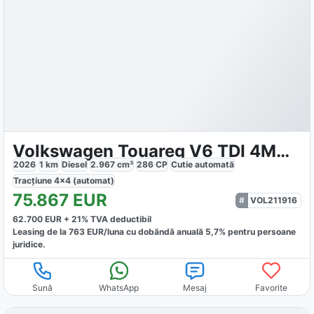
Volkswagen Touareg V6 TDI 4MOTION R-Line
2026
1
km
Diesel
2.967
cm³
286
CP
Cutie
automată
Tracțiune
4x4 (automat)
75.867
EUR
VOL211916
62.700
EUR +
21
% TVA deductibil
Leasing de la
763
EUR/luna
cu dobăndă
anuală
5,7
% pentru persoane
juridice.
Sună
WhatsApp
Mesaj
Favorite