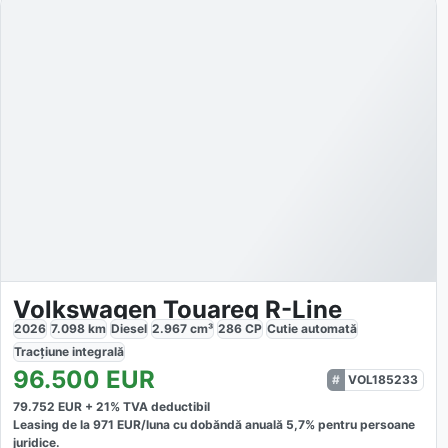
Volkswagen Touareg R-Line
2026
7.098
km
Diesel
2.967
cm³
286
CP
Cutie
automată
Tracțiune
integrală
96.500
EUR
VOL185233
79.752
EUR +
21
% TVA deductibil
Leasing de la
971
EUR/luna
cu dobăndă
anuală
5,7
% pentru persoane
juridice.