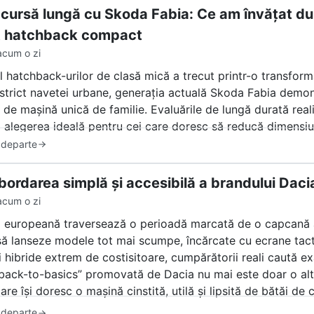
ertă reprezintă biletul de acces direct la cel mai râvnit au
 cursă lungă cu Skoda Fabia: Ce am învățat dup
t hatchback compact
acum o zi
 hatchback-urilor de clasă mică a trecut printr-o transfor
 strict navetei urbane, generația actuală Skoda Fabia dem
l de mașină unică de familie. Evaluările de lungă durată real
 alegerea ideală pentru cei care doresc să reducă dimensiun
 la capitolul confort, spațiu sau performanță.
 departe
 această analiză care sunt punctele forte reale observate du
bordarea simplă și accesibilă a brandului Dacia
st model continuă să domine topul opțiunilor raționale.
acum o zi
o europeană traversează o perioadă marcată de o capcană a 
să lanseze modele tot mai scumpe, încărcate cu ecrane tact
 hibride extrem de costisitoare, cumpărătorii reali caută exa
„back-to-basics” promovată de Dacia nu mai este doar o alt
care își doresc o mașină cinstită, utilă și lipsită de bătăi de 
 departe