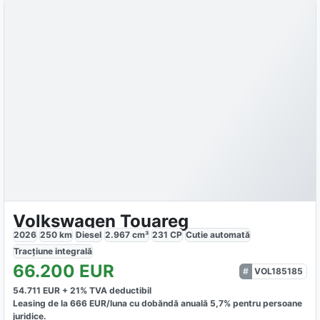
Volkswagen Touareg
2026
250
km
Diesel
2.967
cm³
231
CP
Cutie
automată
Tracțiune
integrală
66.200
EUR
VOL185185
54.711
EUR +
21
% TVA deductibil
Leasing de la
666
EUR/luna
cu dobăndă
anuală
5,7
% pentru persoane
juridice.