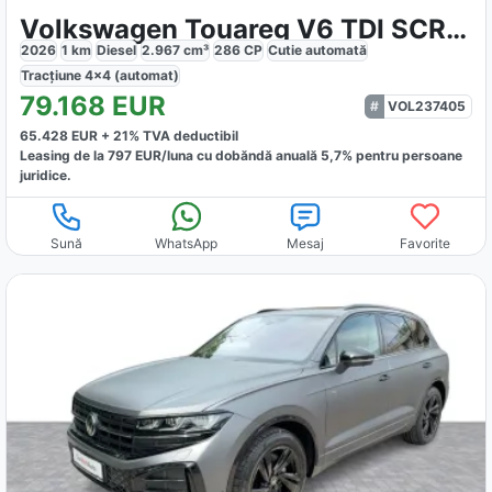
Volkswagen Touareg V6 TDI SCR 4Motion Aut R-Line
2026
1
km
Diesel
2.967
cm³
286
CP
Cutie
automată
Tracțiune
4x4 (automat)
79.168
EUR
VOL237405
65.428
EUR +
21
% TVA deductibil
Leasing de la
797
EUR/luna
cu dobăndă
anuală
5,7
% pentru persoane
juridice.
Sună
WhatsApp
Mesaj
Favorite