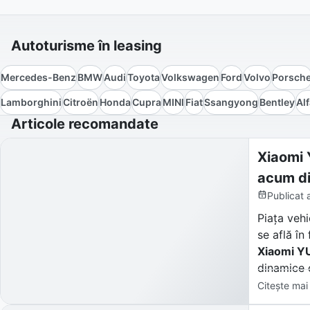
Autoturisme în leasing
Mercedes-Benz
BMW
Audi
Toyota
Volkswagen
Ford
Volvo
Porsch
Lamborghini
Citroën
Honda
Cupra
MINI
Fiat
Ssangyong
Bentley
Al
Articole recomandate
Xiaomi 
acum di
Publicat
Piața vehi
se află în
Xiaomi Y
dinamice 
Citește mai
Pentru cei