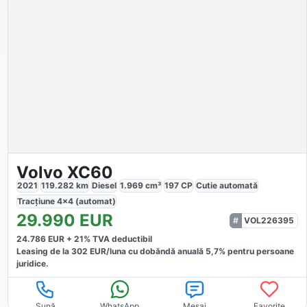
Volvo XC60
2021
119.282
km
Diesel
1.969
cm³
197
CP
Cutie
automată
Tracțiune
4x4 (automat)
29.990
EUR
VOL226395
24.786
EUR +
21
% TVA deductibil
Leasing de la
302
EUR/luna
cu dobăndă
anuală
5,7
% pentru persoane
juridice.
Sună
WhatsApp
Mesaj
Favorite