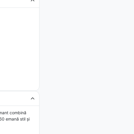
onant combină
60 emană stil și