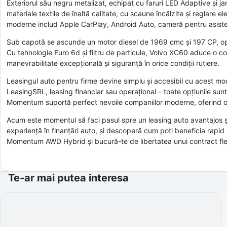
Exteriorul său negru metalizat, echipat cu faruri LED Adaptive și ja
materiale textile de înaltă calitate, cu scaune încălzite și reglare el
moderne includ Apple CarPlay, Android Auto, cameră pentru asiste
Sub capotă se ascunde un motor diesel de 1969 cmc și 197 CP, optimi
Cu tehnologie Euro 6d și filtru de particule, Volvo XC60 aduce o c
manevrabilitate excepțională și siguranță în orice condiții rutiere.
Leasingul auto pentru firme devine simplu și accesibil cu acest mode
LeasingSRL, leasing financiar sau operațional – toate opțiunile sun
Momentum suportă perfect nevoile companiilor moderne, oferind o s
Acum este momentul să faci pasul spre un leasing auto avantajos ș
experiență în finanțări auto, și descoperă cum poți beneficia rapi
Momentum AWD Hybrid și bucură-te de libertatea unui contract flexi
Te-ar mai putea interesa