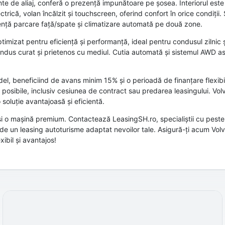
nte de aliaj, conferă o prezență impunătoare pe șosea. Interiorul este 
ectrică, volan încălzit și touchscreen, oferind confort în orice condiții.
nță parcare față/spate și climatizare automată pe două zone.
zat pentru eficiență și performanță, ideal pentru condusul zilnic și 
ondus curat și prietenos cu mediul. Cutia automată și sistemul AWD a
l, beneficiind de avans minim 15% și o perioadă de finanțare flexibilă
t posibile, inclusiv cesiunea de contract sau predarea leasingului. Vo
oluție avantajoasă și eficientă.
i o mașină premium. Contactează LeasingSH.ro, specialiștii cu peste
d de un leasing autoturisme adaptat nevoilor tale. Asigură-ți acum Vo
bil și avantajos!