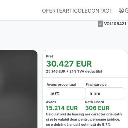
OFERTE
ARTICOLE
CONTACT
VOL105421
Preț
30.427
EUR
25.146
EUR +
21
% TVA deductibil
Avans procentual
Finanțare pe
Autentifică-te
50%
5 ani
Nu ai oferte favorite
Avans
Rată lunară
15.214
EUR
306
EUR
Calculatorul de leasing are caracter orientativ
și este valabil doar pentru persoane juridice,
cu o dobândă anuală estimată de
5,7
%.