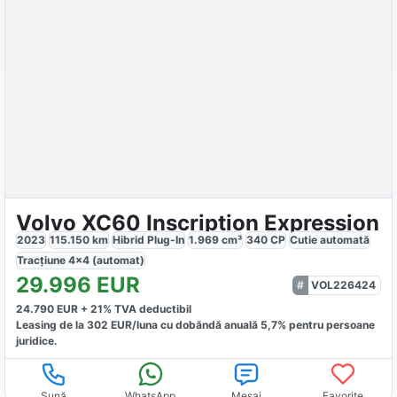
Volvo XC60 Inscription Expression
2023
115.150
km
Hibrid Plug-In
1.969
cm³
340
CP
Cutie
automată
Tracțiune
4x4 (automat)
29.996
EUR
VOL226424
24.790
EUR +
21
% TVA deductibil
Leasing de la
302
EUR/luna
cu dobăndă
anuală
5,7
% pentru persoane
juridice.
Sună
WhatsApp
Mesaj
Favorite