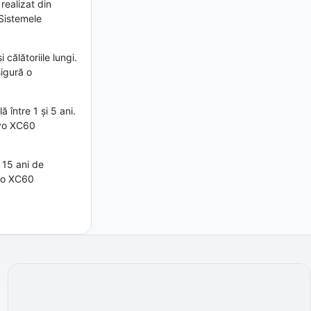
realizat din
 Sistemele
călătoriile lungi.
sigură o
 între 1 și 5 ani.
lvo XC60
 15 ani de
lvo XC60