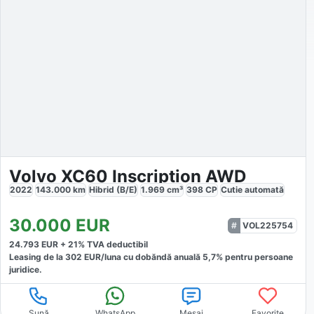
Volvo XC60 Inscription AWD
2022
143.000
km
Hibrid (B/E)
1.969
cm³
398
CP
Cutie
automată
30.000
EUR
VOL225754
24.793
EUR +
21
% TVA deductibil
Leasing de la
302
EUR/luna
cu dobăndă
anuală
5,7
% pentru persoane
juridice.
Sună
WhatsApp
Mesaj
Favorite