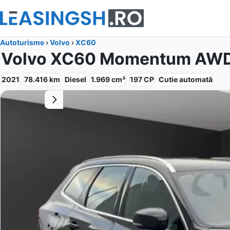
Autoturisme
›
Volvo
›
XC60
Volvo XC60 Momentum AWD
2021
78.416
km
Diesel
1.969
cm³
197
CP
Cutie
automată