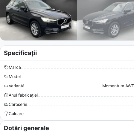
Specificații
Marcă
Model
Variantă
Momentum AWD
Anul fabricației
Caroserie
Culoare
Dotări generale