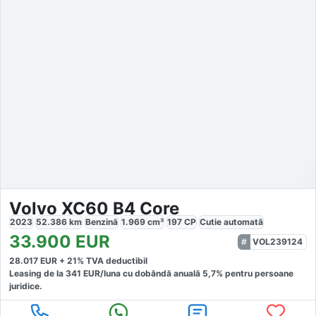
Volvo XC60 B4 Core
2023
52.386
km
Benzină
1.969
cm³
197
CP
Cutie
automată
33.900
EUR
VOL239124
28.017
EUR +
21
% TVA deductibil
Leasing de la
341
EUR/luna
cu dobăndă
anuală
5,7
% pentru persoane
juridice.