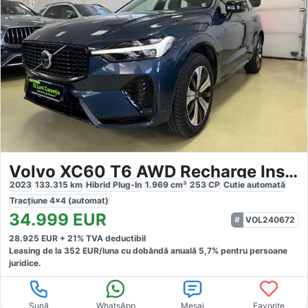
Volvo XC60 T6 AWD Recharge Inscription
2023
133.315
km
Hibrid Plug-In
1.969
cm³
253
CP
Cutie
automată
Tracțiune
4x4 (automat)
34.999
EUR
VOL240672
28.925
EUR +
21
% TVA deductibil
Leasing de la
352
EUR/luna
cu dobăndă
anuală
5,7
% pentru persoane
juridice.
Sună
WhatsApp
Mesaj
Favorite