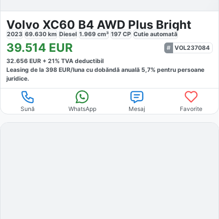
Volvo XC60 B4 AWD Plus Bright
2023
69.630
km
Diesel
1.969
cm³
197
CP
Cutie
automată
39.514
EUR
VOL237084
32.656
EUR +
21
% TVA deductibil
Leasing de la
398
EUR/luna
cu dobăndă
anuală
5,7
% pentru persoane
juridice.
Sună
WhatsApp
Mesaj
Favorite