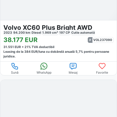
Volvo XC60 Plus Bright AWD
2023
94.200
km
Diesel
1.969
cm³
197
CP
Cutie
automată
38.177
EUR
VOL237090
31.551
EUR +
21
% TVA deductibil
Leasing de la
384
EUR/luna
cu dobăndă
anuală
5,7
% pentru persoane
juridice.
Sună
WhatsApp
Mesaj
Favorite