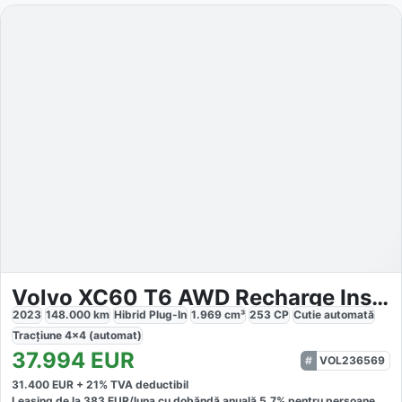
Volvo XC60 T6 AWD Recharge Inscription
2023
148.000
km
Hibrid Plug-In
1.969
cm³
253
CP
Cutie
automată
Tracțiune
4x4 (automat)
37.994
EUR
VOL236569
31.400
EUR +
21
% TVA deductibil
Leasing de la
383
EUR/luna
cu dobăndă
anuală
5,7
% pentru persoane