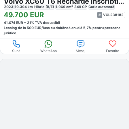
Volvo XC60 T6 Recharge Inscription
2023
19.394
km
Hibrid (B/E)
1.969
cm³
349
CP
Cutie
automată
49.700
EUR
VOL238182
41.074
EUR +
21
% TVA deductibil
Leasing de la
500
EUR/luna
cu dobăndă
anuală
5,7
% pentru persoane
juridice.
Sună
WhatsApp
Mesaj
Favorite