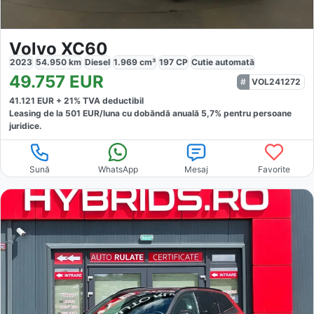
Volvo XC60
2023
54.950
km
Diesel
1.969
cm³
197
CP
Cutie
automată
49.757
EUR
VOL241272
41.121
EUR +
21
% TVA deductibil
Leasing de la
501
EUR/luna
cu dobăndă
anuală
5,7
% pentru persoane
juridice.
Sună
WhatsApp
Mesaj
Favorite