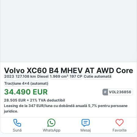
Volvo XC60 B4 MHEV AT AWD Core
2023
127.108
km
Diesel
1.969
cm³
197
CP
Cutie
automată
Tracțiune
4x4 (automat)
34.490
EUR
VOL236856
28.505
EUR +
21
% TVA deductibil
Leasing de la
347
EUR/luna
cu dobăndă
anuală
5,7
% pentru persoane
juridice.
Sună
WhatsApp
Mesaj
Favorite