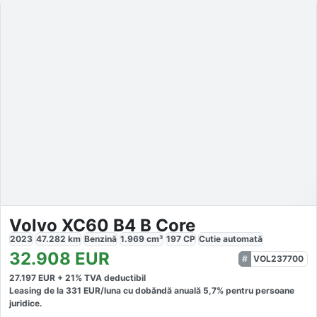
Volvo XC60 B4 B Core
2023
47.282
km
Benzină
1.969
cm³
197
CP
Cutie
automată
32.908
EUR
VOL237700
27.197
EUR +
21
% TVA deductibil
Leasing de la
331
EUR/luna
cu dobăndă
anuală
5,7
% pentru persoane
juridice.