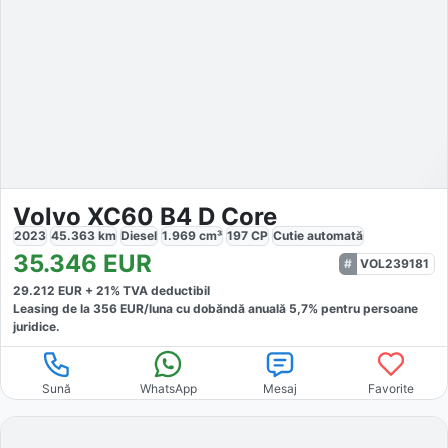
Volvo XC60 B4 D Core
2023
45.363
km
Diesel
1.969
cm³
197
CP
Cutie
automată
35.346
EUR
VOL239181
29.212
EUR +
21
% TVA deductibil
Leasing de la
356
EUR/luna
cu dobăndă
anuală
5,7
% pentru persoane
juridice.
Sună
WhatsApp
Mesaj
Favorite