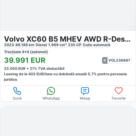
Volvo XC60 B5 MHEV AWD R-Design
2023
88.188
km
Diesel
1.969
cm³
235
CP
Cutie
automată
Tracțiune
4x4 (automat)
39.991
EUR
VOL236887
33.050
EUR +
21
% TVA deductibil
Leasing de la
403
EUR/luna
cu dobăndă
anuală
5,7
% pentru persoane
juridice.
Sună
WhatsApp
Mesaj
Favorite