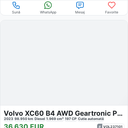
Sună
WhatsApp
Mesaj
Favorite
Volvo XC60 B4 AWD Geartronic Plus Bright
2023
98.950
km
Diesel
1.969
cm³
197
CP
Cutie
automată
36.630
EUR
VOL237101