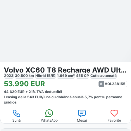
Volvo XC60 T8 Recharge AWD Ultimate Dark
2023
30.500
km
Hibrid (B/E)
1.969
cm³
455
CP
Cutie
automată
53.990
EUR
VOL238155
44.620
EUR +
21
% TVA deductibil
Leasing de la
543
EUR/luna
cu dobăndă
anuală
5,7
% pentru persoane
juridice.
Sună
WhatsApp
Mesaj
Favorite