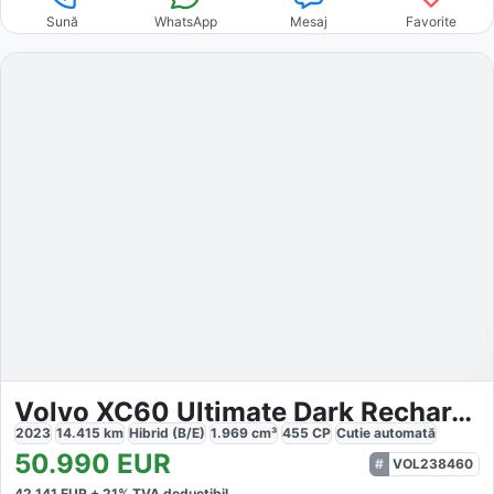
Sună
WhatsApp
Mesaj
Favorite
Volvo XC60 Ultimate Dark Recharge Plug-In Hybrid AWD
2023
14.415
km
Hibrid (B/E)
1.969
cm³
455
CP
Cutie
automată
50.990
EUR
VOL238460
42.141
EUR +
21
% TVA deductibil