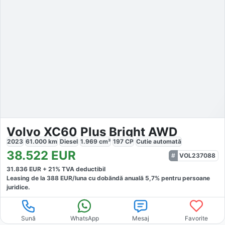
Volvo XC60 Plus Bright AWD
2023
61.000
km
Diesel
1.969
cm³
197
CP
Cutie
automată
38.522
EUR
VOL237088
31.836
EUR +
21
% TVA deductibil
Leasing de la
388
EUR/luna
cu dobăndă
anuală
5,7
% pentru persoane
juridice.
Sună
WhatsApp
Mesaj
Favorite