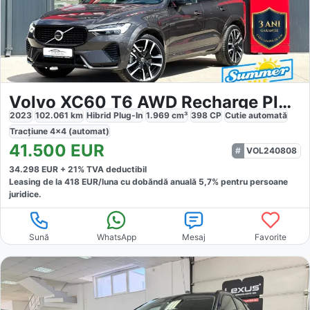
Volvo XC60 T6 AWD Recharge Plus Dark
2023
102.061
km
Hibrid Plug-In
1.969
cm³
398
CP
Cutie
automată
Tracțiune
4x4 (automat)
41.500
EUR
VOL240808
34.298
EUR +
21
% TVA deductibil
Leasing de la
418
EUR/luna
cu dobăndă
anuală
5,7
% pentru persoane
juridice.
Sună
WhatsApp
Mesaj
Favorite