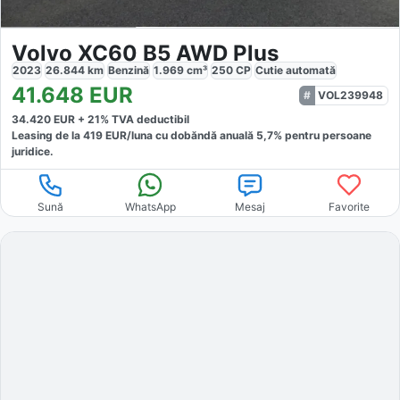
Volvo XC60 B5 AWD Plus
2023
26.844
km
Benzină
1.969
cm³
250
CP
Cutie
automată
41.648
EUR
VOL239948
34.420
EUR +
21
% TVA deductibil
Leasing de la
419
EUR/luna
cu dobăndă
anuală
5,7
% pentru persoane
juridice.
Sună
WhatsApp
Mesaj
Favorite