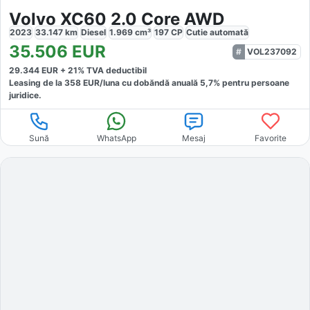
Volvo XC60 2.0 Core AWD
2023
33.147
km
Diesel
1.969
cm³
197
CP
Cutie
automată
35.506
EUR
VOL237092
29.344
EUR +
21
% TVA deductibil
Leasing de la
358
EUR/luna
cu dobăndă
anuală
5,7
% pentru persoane
juridice.
Sună
WhatsApp
Mesaj
Favorite