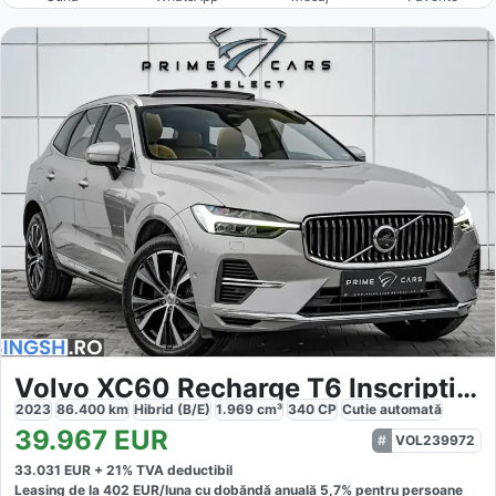
Volvo XC60 Recharge T6 Inscription
2023
86.400
km
Hibrid (B/E)
1.969
cm³
340
CP
Cutie
automată
39.967
EUR
VOL239972
33.031
EUR +
21
% TVA deductibil
Leasing de la
402
EUR/luna
cu dobăndă
anuală
5,7
% pentru persoane