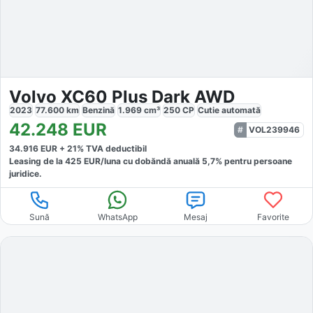
Volvo XC60 Plus Dark AWD
2023
77.600
km
Benzină
1.969
cm³
250
CP
Cutie
automată
42.248
EUR
VOL239946
34.916
EUR +
21
% TVA deductibil
Leasing de la
425
EUR/luna
cu dobăndă
anuală
5,7
% pentru persoane
juridice.
Sună
WhatsApp
Mesaj
Favorite