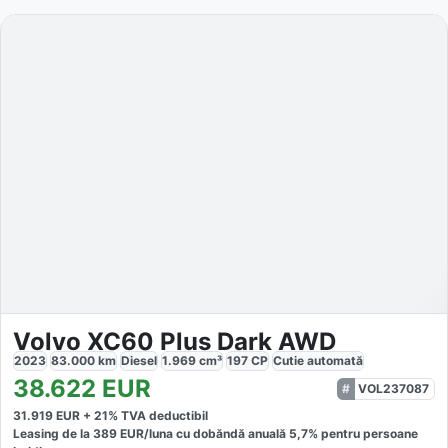
Volvo XC60 Plus Dark AWD
2023
83.000
km
Diesel
1.969
cm³
197
CP
Cutie
automată
38.622
EUR
VOL237087
31.919
EUR +
21
% TVA deductibil
Leasing de la
389
EUR/luna
cu dobăndă
anuală
5,7
% pentru persoane