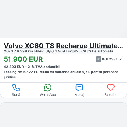
Volvo XC60 T8 Recharge Ultimate Dark
2023
46.399
km
Hibrid (B/E)
1.969
cm³
455
CP
Cutie
automată
51.900
EUR
VOL238157
42.893
EUR +
21
% TVA deductibil
Leasing de la
522
EUR/luna
cu dobăndă
anuală
5,7
% pentru persoane
juridice.
Sună
WhatsApp
Mesaj
Favorite