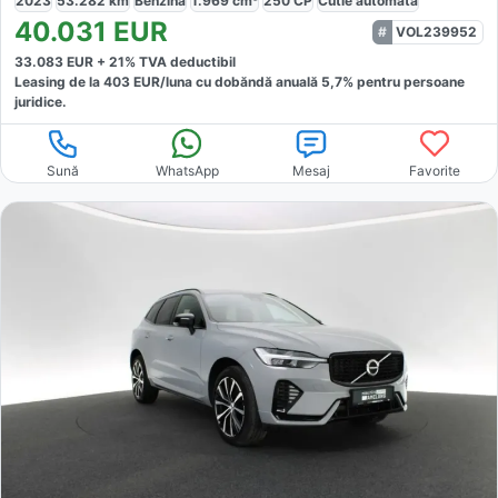
2023
53.282
km
Benzină
1.969
cm³
250
CP
Cutie
automată
40.031
EUR
VOL239952
33.083
EUR +
21
% TVA deductibil
Leasing de la
403
EUR/luna
cu dobăndă
anuală
5,7
% pentru persoane
juridice.
Sună
WhatsApp
Mesaj
Favorite