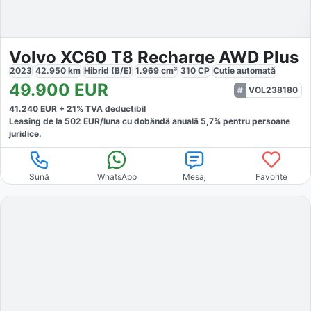
Volvo XC60 T8 Recharge AWD Plus
2023
42.950
km
Hibrid (B/E)
1.969
cm³
310
CP
Cutie
automată
49.900
EUR
VOL238180
41.240
EUR +
21
% TVA deductibil
Leasing de la
502
EUR/luna
cu dobăndă
anuală
5,7
% pentru persoane
juridice.
Sună
WhatsApp
Mesaj
Favorite