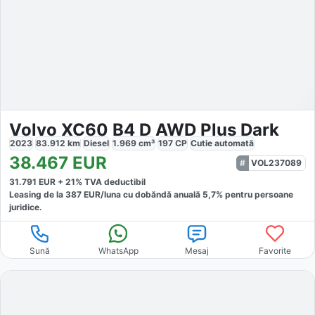
Volvo XC60 B4 D AWD Plus Dark
2023
83.912
km
Diesel
1.969
cm³
197
CP
Cutie
automată
38.467
EUR
VOL237089
31.791
EUR +
21
% TVA deductibil
Leasing de la
387
EUR/luna
cu dobăndă
anuală
5,7
% pentru persoane
juridice.
Sună
WhatsApp
Mesaj
Favorite