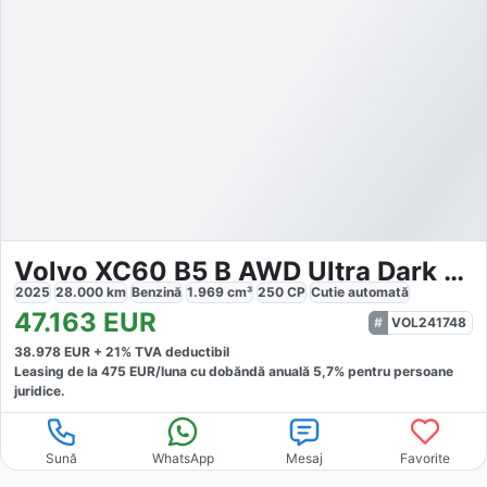
Volvo XC60 B5 B AWD Ultra Dark Business
2025
28.000
km
Benzină
1.969
cm³
250
CP
Cutie
automată
47.163
EUR
VOL241748
38.978
EUR +
21
% TVA deductibil
Leasing de la
475
EUR/luna
cu dobăndă
anuală
5,7
% pentru persoane
juridice.
Sună
WhatsApp
Mesaj
Favorite