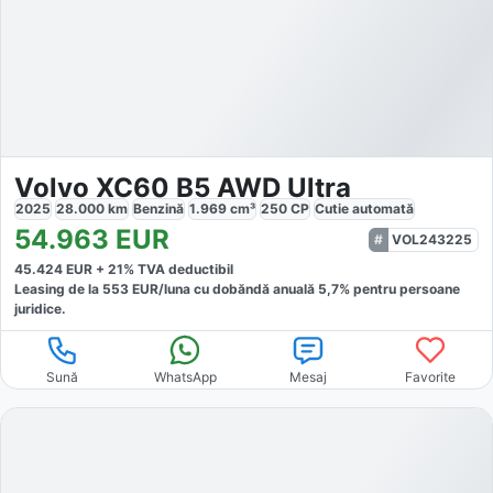
Volvo XC60 B5 AWD Ultra
2025
28.000
km
Benzină
1.969
cm³
250
CP
Cutie
automată
54.963
EUR
VOL243225
45.424
EUR +
21
% TVA deductibil
Leasing de la
553
EUR/luna
cu dobăndă
anuală
5,7
% pentru persoane
juridice.
Sună
WhatsApp
Mesaj
Favorite