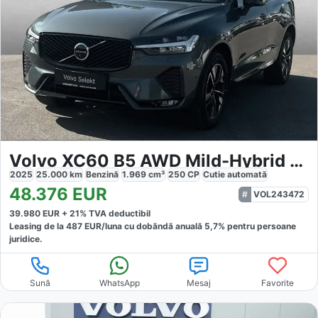
Volvo XC60 B5 AWD Mild-Hybrid Plus
2025
25.000
km
Benzină
1.969
cm³
250
CP
Cutie
automată
48.376
EUR
VOL243472
39.980
EUR +
21
% TVA deductibil
Leasing de la
487
EUR/luna
cu dobăndă
anuală
5,7
% pentru persoane
juridice.
Sună
WhatsApp
Mesaj
Favorite