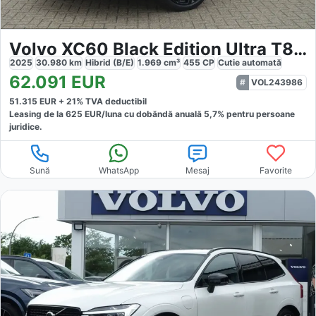
Volvo XC60 Black Edition Ultra T8 AWD
2025
30.980
km
Hibrid (B/E)
1.969
cm³
455
CP
Cutie
automată
62.091
EUR
VOL243986
51.315
EUR +
21
% TVA deductibil
Leasing de la
625
EUR/luna
cu dobăndă
anuală
5,7
% pentru persoane
juridice.
Sună
WhatsApp
Mesaj
Favorite