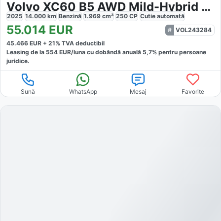
Volvo XC60 B5 AWD Mild-Hybrid Ultra
2025
14.000
km
Benzină
1.969
cm³
250
CP
Cutie
automată
55.014
EUR
VOL243284
45.466
EUR +
21
% TVA deductibil
Leasing de la
554
EUR/luna
cu dobăndă
anuală
5,7
% pentru persoane
juridice.
Sună
WhatsApp
Mesaj
Favorite