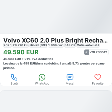
Volvo XC60 2.0 Plus Bright Recharge
2025
29.776
km
Hibrid (B/E)
1.969
cm³
349
CP
Cutie
automată
49.590
EUR
VOL233512
40.983
EUR +
21
% TVA deductibil
Leasing de la
499
EUR/luna
cu dobăndă
anuală
5,7
% pentru persoane
juridice.
Sună
WhatsApp
Mesaj
Favorite