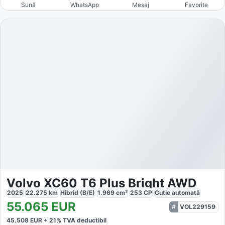
Sună
WhatsApp
Mesaj
Favorite
Volvo XC60 T6 Plus Bright AWD
2025
22.275
km
Hibrid (B/E)
1.969
cm³
253
CP
Cutie
automată
55.065
EUR
VOL229159
45.508
EUR +
21
% TVA deductibil