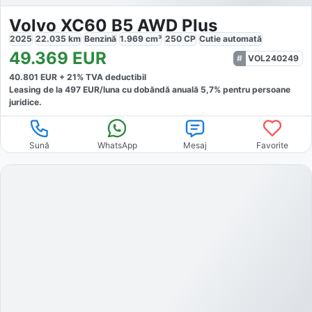
Volvo XC60 B5 AWD Plus
2025
22.035
km
Benzină
1.969
cm³
250
CP
Cutie
automată
49.369
EUR
VOL240249
40.801
EUR +
21
% TVA deductibil
Leasing de la
497
EUR/luna
cu dobăndă
anuală
5,7
% pentru persoane
juridice.
Sună
WhatsApp
Mesaj
Favorite