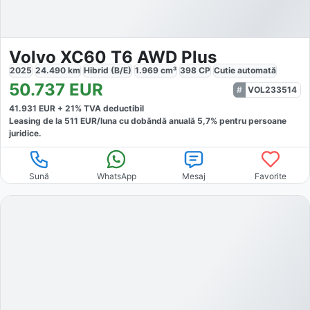
Volvo XC60 T6 AWD Plus
2025
24.490
km
Hibrid (B/E)
1.969
cm³
398
CP
Cutie
automată
50.737
EUR
VOL233514
41.931
EUR +
21
% TVA deductibil
Leasing de la
511
EUR/luna
cu dobăndă
anuală
5,7
% pentru persoane
juridice.
Sună
WhatsApp
Mesaj
Favorite