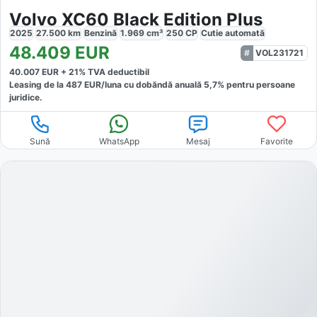
Volvo XC60 Black Edition Plus
2025
27.500
km
Benzină
1.969
cm³
250
CP
Cutie
automată
48.409
EUR
VOL231721
40.007
EUR +
21
% TVA deductibil
Leasing de la
487
EUR/luna
cu dobăndă
anuală
5,7
% pentru persoane
juridice.
Sună
WhatsApp
Mesaj
Favorite