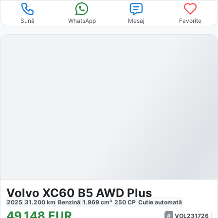
Sună
WhatsApp
Mesaj
Favorite
Volvo XC60 B5 AWD Plus
2025
31.200
km
Benzină
1.969
cm³
250
CP
Cutie
automată
49.148
EUR
VOL231726