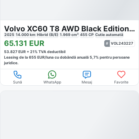
Volvo XC60 T8 AWD Black Edition Ultra
2025
14.000
km
Hibrid (B/E)
1.969
cm³
455
CP
Cutie
automată
65.131
EUR
VOL243227
53.827
EUR +
21
% TVA deductibil
Leasing de la
655
EUR/luna
cu dobăndă
anuală
5,7
% pentru persoane
juridice.
Sună
WhatsApp
Mesaj
Favorite