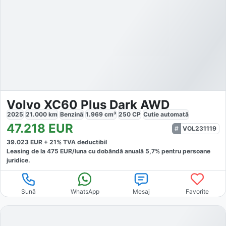
Volvo XC60 Plus Dark AWD
2025
21.000
km
Benzină
1.969
cm³
250
CP
Cutie
automată
47.218
EUR
VOL231119
39.023
EUR +
21
% TVA deductibil
Leasing de la
475
EUR/luna
cu dobăndă
anuală
5,7
% pentru persoane
juridice.
Sună
WhatsApp
Mesaj
Favorite