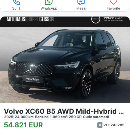
Sună
WhatsApp
Mesaj
Favorite
Volvo XC60 B5 AWD Mild-Hybrid Ultra
2025
24.000
km
Benzină
1.969
cm³
250
CP
Cutie
automată
54.821
EUR
VOL243285