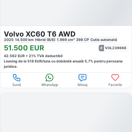
Volvo XC60 T6 AWD
2025
14.500
km
Hibrid (B/E)
1.969
cm³
398
CP
Cutie
automată
51.500
EUR
VOL239668
42.562
EUR +
21
% TVA deductibil
Leasing de la
518
EUR/luna
cu dobăndă
anuală
5,7
% pentru persoane
juridice.
Sună
WhatsApp
Mesaj
Favorite