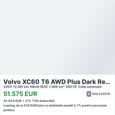
Volvo XC60 T6 AWD Plus Dark Recharge
2025
13.081
km
Hibrid (B/E)
1.969
cm³
398
CP
Cutie
automată
51.575
EUR
VOL233510
42.624
EUR +
21
% TVA deductibil
Leasing de la
519
EUR/luna
cu dobăndă
anuală
5,7
% pentru persoane
juridice.