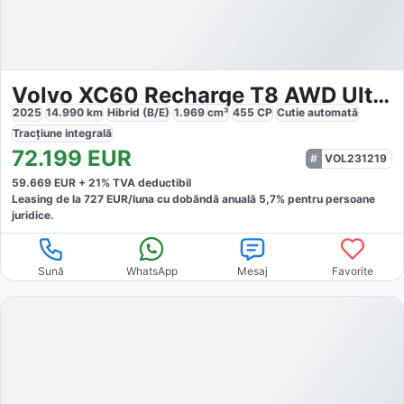
Volvo XC60 Recharge T8 AWD Ultimate
2025
14.990
km
Hibrid (B/E)
1.969
cm³
455
CP
Cutie
automată
Tracțiune
integrală
72.199
EUR
VOL231219
59.669
EUR +
21
% TVA deductibil
Leasing de la
727
EUR/luna
cu dobăndă
anuală
5,7
% pentru persoane
juridice.
Sună
WhatsApp
Mesaj
Favorite