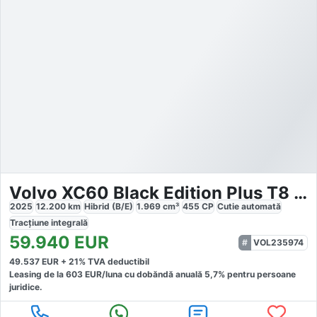
Volvo XC60 Black Edition Plus T8 AWD
2025
12.200
km
Hibrid (B/E)
1.969
cm³
455
CP
Cutie
automată
Tracțiune
integrală
59.940
EUR
VOL235974
49.537
EUR +
21
% TVA deductibil
Leasing de la
603
EUR/luna
cu dobăndă
anuală
5,7
% pentru persoane
juridice.