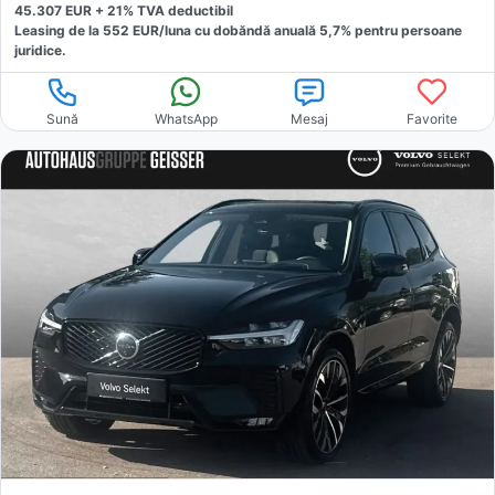
45.307
EUR +
21
% TVA deductibil
Leasing de la
552
EUR/luna
cu dobăndă
anuală
5,7
% pentru persoane
juridice.
Sună
WhatsApp
Mesaj
Favorite