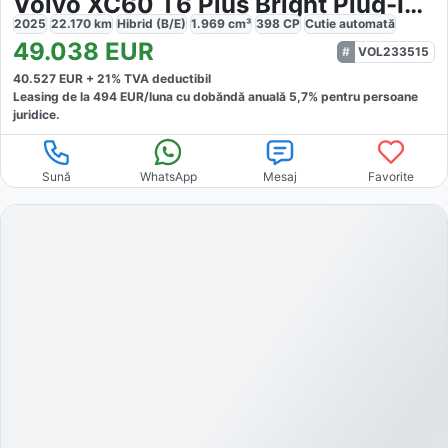
Volvo XC60 T6 Plus Bright Plug-In Hybrid AWD
2025
22.170
km
Hibrid (B/E)
1.969
cm³
398
CP
Cutie
automată
49.038
EUR
VOL233515
40.527
EUR +
21
% TVA deductibil
Leasing de la
494
EUR/luna
cu dobăndă
anuală
5,7
% pentru persoane
juridice.
Sună
WhatsApp
Mesaj
Favorite