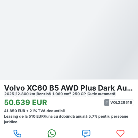
Volvo XC60 B5 AWD Plus Dark Auto
2025
12.800
km
Benzină
1.969
cm³
250
CP
Cutie
automată
50.639
EUR
VOL229516
41.850
EUR +
21
% TVA deductibil
Leasing de la
510
EUR/luna
cu dobăndă
anuală
5,7
% pentru persoane
juridice.