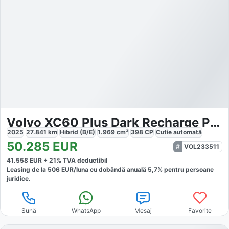
Volvo XC60 Plus Dark Recharge Plug-In Hybrid AWD
2025
27.841
km
Hibrid (B/E)
1.969
cm³
398
CP
Cutie
automată
50.285
EUR
VOL233511
41.558
EUR +
21
% TVA deductibil
Leasing de la
506
EUR/luna
cu dobăndă
anuală
5,7
% pentru persoane
juridice.
Sună
WhatsApp
Mesaj
Favorite