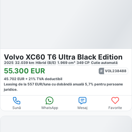
Volvo XC60 T6 Ultra Black Edition
2025
32.039
km
Hibrid (B/E)
1.969
cm³
349
CP
Cutie
automată
55.300
EUR
VOL238488
45.702
EUR +
21
% TVA deductibil
Leasing de la
557
EUR/luna
cu dobăndă
anuală
5,7
% pentru persoane
juridice.
Sună
WhatsApp
Mesaj
Favorite