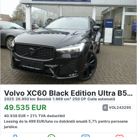
Volvo XC60 Black Edition Ultra B5 AWD
2025
26.950
km
Benzină
1.969
cm³
250
CP
Cutie
automată
49.535
EUR
VOL243295
40.938
EUR +
21
% TVA deductibil
Leasing de la
499
EUR/luna
cu dobăndă
anuală
5,7
% pentru persoane
juridice.