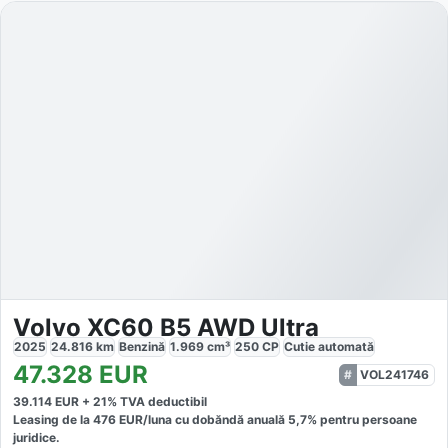
Volvo XC60 B5 AWD Ultra
2025
24.816
km
Benzină
1.969
cm³
250
CP
Cutie
automată
47.328
EUR
VOL241746
39.114
EUR +
21
% TVA deductibil
Leasing de la
476
EUR/luna
cu dobăndă
anuală
5,7
% pentru persoane
juridice.