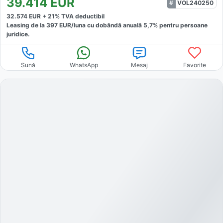
39.414
EUR
VOL240250
32.574
EUR +
21
% TVA deductibil
Leasing de la
397
EUR/luna
cu dobăndă
anuală
5,7
% pentru persoane
juridice.
Sună
WhatsApp
Mesaj
Favorite