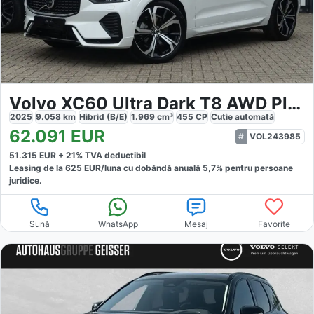
Volvo XC60 Ultra Dark T8 AWD Plug-in
2025
9.058
km
Hibrid (B/E)
1.969
cm³
455
CP
Cutie
automată
62.091
EUR
VOL243985
51.315
EUR +
21
% TVA deductibil
Leasing de la
625
EUR/luna
cu dobăndă
anuală
5,7
% pentru persoane
juridice.
Sună
WhatsApp
Mesaj
Favorite