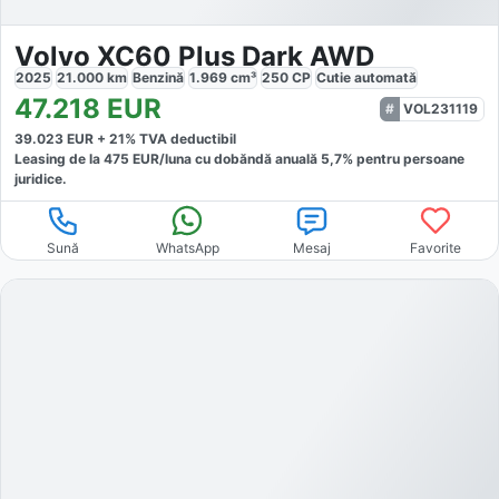
Volvo XC60 Plus Dark AWD
2025
21.000
km
Benzină
1.969
cm³
250
CP
Cutie
automată
47.218
EUR
VOL231119
39.023
EUR +
21
% TVA deductibil
Leasing de la
475
EUR/luna
cu dobăndă
anuală
5,7
% pentru persoane
juridice.
Sună
WhatsApp
Mesaj
Favorite