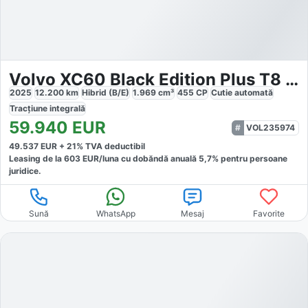
Volvo XC60 Black Edition Plus T8 AWD
2025
12.200
km
Hibrid (B/E)
1.969
cm³
455
CP
Cutie
automată
Tracțiune
integrală
59.940
EUR
VOL235974
49.537
EUR +
21
% TVA deductibil
Leasing de la
603
EUR/luna
cu dobăndă
anuală
5,7
% pentru persoane
juridice.
Sună
WhatsApp
Mesaj
Favorite