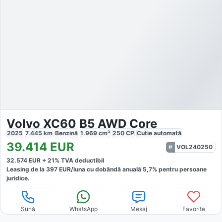
Volvo XC60 B5 AWD Core
2025
7.445
km
Benzină
1.969
cm³
250
CP
Cutie
automată
39.414
EUR
VOL240250
32.574
EUR +
21
% TVA deductibil
Leasing de la
397
EUR/luna
cu dobăndă
anuală
5,7
% pentru persoane
juridice.
Sună
WhatsApp
Mesaj
Favorite