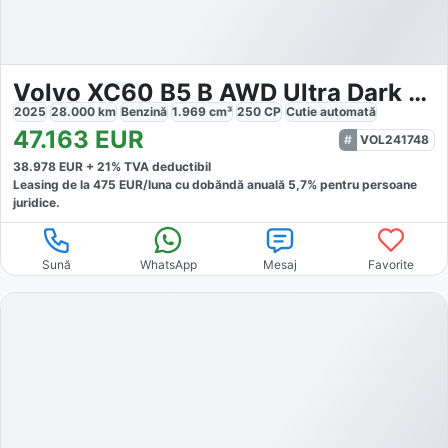
Volvo XC60 B5 B AWD Ultra Dark Business
2025
28.000
km
Benzină
1.969
cm³
250
CP
Cutie
automată
47.163
EUR
VOL241748
38.978
EUR +
21
% TVA deductibil
Leasing de la
475
EUR/luna
cu dobăndă
anuală
5,7
% pentru persoane
juridice.
Sună
WhatsApp
Mesaj
Favorite