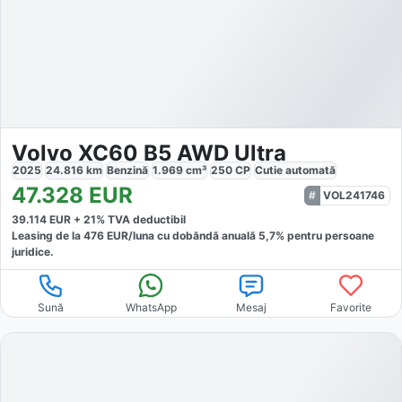
Volvo XC60 B5 AWD Ultra
2025
24.816
km
Benzină
1.969
cm³
250
CP
Cutie
automată
47.328
EUR
VOL241746
39.114
EUR +
21
% TVA deductibil
Leasing de la
476
EUR/luna
cu dobăndă
anuală
5,7
% pentru persoane
juridice.
Sună
WhatsApp
Mesaj
Favorite