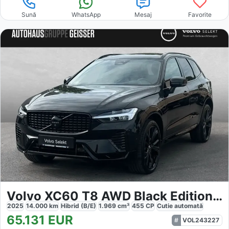
Sună
WhatsApp
Mesaj
Favorite
Volvo XC60 T8 AWD Black Edition Ultra
2025
14.000
km
Hibrid (B/E)
1.969
cm³
455
CP
Cutie
automată
65.131
EUR
VOL243227