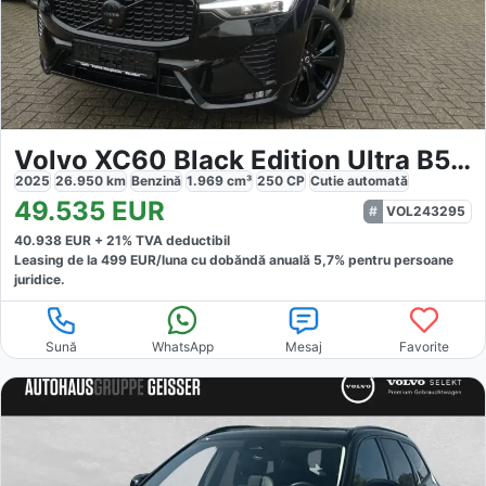
Volvo XC60 Black Edition Ultra B5 AWD
2025
26.950
km
Benzină
1.969
cm³
250
CP
Cutie
automată
49.535
EUR
VOL243295
40.938
EUR +
21
% TVA deductibil
Leasing de la
499
EUR/luna
cu dobăndă
anuală
5,7
% pentru persoane
juridice.
Sună
WhatsApp
Mesaj
Favorite