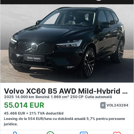
Volvo XC60 B5 AWD Mild-Hybrid Ultra
2025
14.000
km
Benzină
1.969
cm³
250
CP
Cutie
automată
55.014
EUR
VOL243284
45.466
EUR +
21
% TVA deductibil
Leasing de la
554
EUR/luna
cu dobăndă
anuală
5,7
% pentru persoane
juridice.