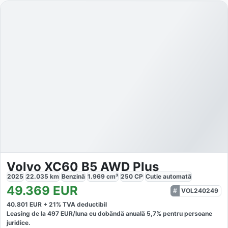
Volvo XC60 B5 AWD Plus
2025
22.035
km
Benzină
1.969
cm³
250
CP
Cutie
automată
49.369
EUR
VOL240249
40.801
EUR +
21
% TVA deductibil
Leasing de la
497
EUR/luna
cu dobăndă
anuală
5,7
% pentru persoane
juridice.