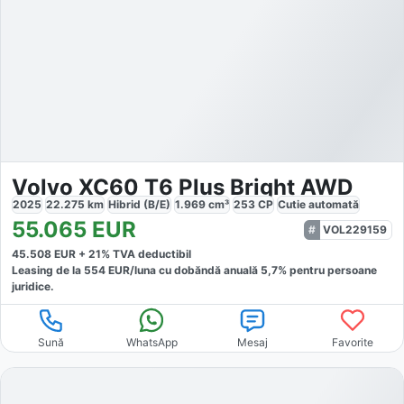
Volvo XC60 T6 Plus Bright AWD
2025
22.275
km
Hibrid (B/E)
1.969
cm³
253
CP
Cutie
automată
55.065
EUR
VOL229159
45.508
EUR +
21
% TVA deductibil
Leasing de la
554
EUR/luna
cu dobăndă
anuală
5,7
% pentru persoane
juridice.
Sună
WhatsApp
Mesaj
Favorite