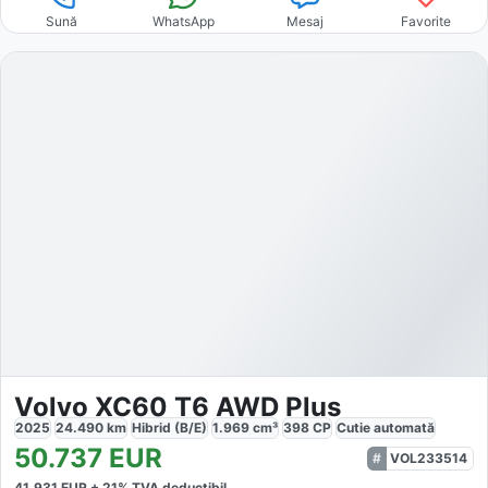
Sună
WhatsApp
Mesaj
Favorite
Volvo XC60 T6 AWD Plus
2025
24.490
km
Hibrid (B/E)
1.969
cm³
398
CP
Cutie
automată
50.737
EUR
VOL233514
41.931
EUR +
21
% TVA deductibil