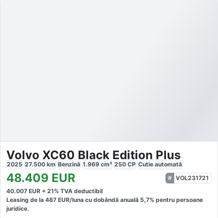
Volvo XC60 Black Edition Plus
2025
27.500
km
Benzină
1.969
cm³
250
CP
Cutie
automată
48.409
EUR
VOL231721
40.007
EUR +
21
% TVA deductibil
Leasing de la
487
EUR/luna
cu dobăndă
anuală
5,7
% pentru persoane
juridice.