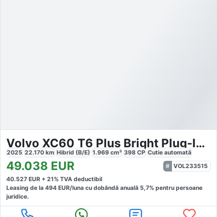
Volvo XC60 T6 Plus Bright Plug-In Hybrid AWD
2025
22.170
km
Hibrid (B/E)
1.969
cm³
398
CP
Cutie
automată
49.038
EUR
VOL233515
40.527
EUR +
21
% TVA deductibil
Leasing de la
494
EUR/luna
cu dobăndă
anuală
5,7
% pentru persoane
juridice.