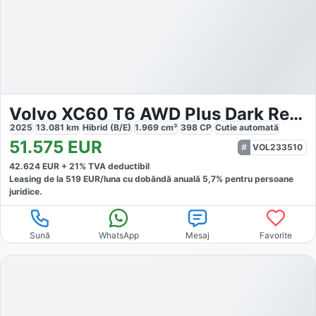
Volvo XC60 T6 AWD Plus Dark Recharge
2025
13.081
km
Hibrid (B/E)
1.969
cm³
398
CP
Cutie
automată
51.575
EUR
VOL233510
42.624
EUR +
21
% TVA deductibil
Leasing de la
519
EUR/luna
cu dobăndă
anuală
5,7
% pentru persoane
juridice.
Sună
WhatsApp
Mesaj
Favorite