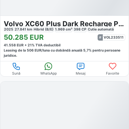
Volvo XC60 Plus Dark Recharge Plug-In Hybrid AWD
2025
27.841
km
Hibrid (B/E)
1.969
cm³
398
CP
Cutie
automată
50.285
EUR
VOL233511
41.558
EUR +
21
% TVA deductibil
Leasing de la
506
EUR/luna
cu dobăndă
anuală
5,7
% pentru persoane
juridice.
Sună
WhatsApp
Mesaj
Favorite