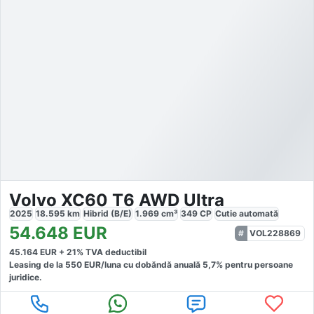
Volvo XC60 T6 AWD Ultra
2025
18.595
km
Hibrid (B/E)
1.969
cm³
349
CP
Cutie
automată
54.648
EUR
VOL228869
45.164
EUR +
21
% TVA deductibil
Leasing de la
550
EUR/luna
cu dobăndă
anuală
5,7
% pentru persoane
juridice.