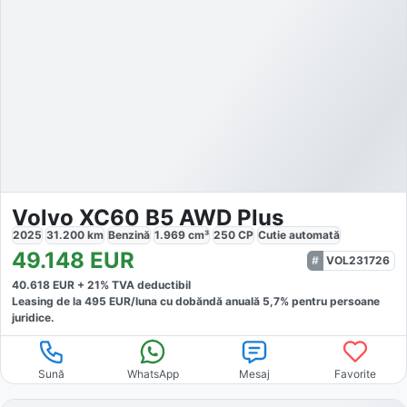
Volvo XC60 B5 AWD Plus
2025
31.200
km
Benzină
1.969
cm³
250
CP
Cutie
automată
49.148
EUR
VOL231726
40.618
EUR +
21
% TVA deductibil
Leasing de la
495
EUR/luna
cu dobăndă
anuală
5,7
% pentru persoane
juridice.
Sună
WhatsApp
Mesaj
Favorite