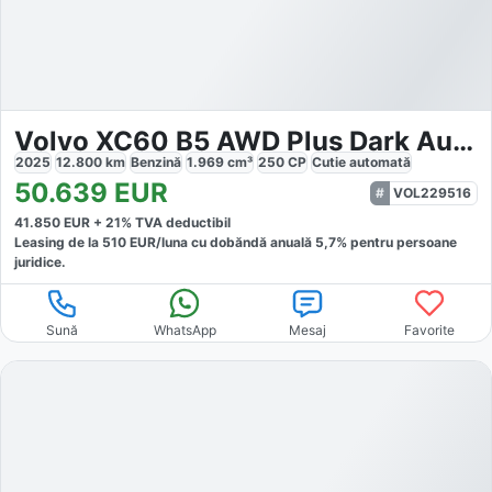
Volvo XC60 B5 AWD Plus Dark Auto
2025
12.800
km
Benzină
1.969
cm³
250
CP
Cutie
automată
50.639
EUR
VOL229516
41.850
EUR +
21
% TVA deductibil
Leasing de la
510
EUR/luna
cu dobăndă
anuală
5,7
% pentru persoane
juridice.
Sună
WhatsApp
Mesaj
Favorite