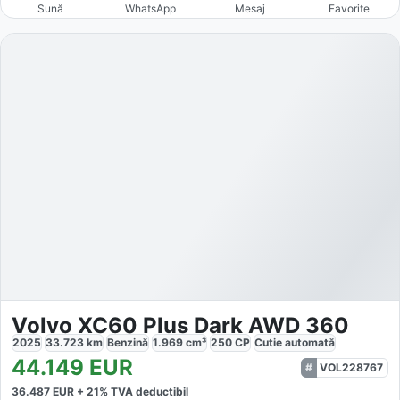
Sună
WhatsApp
Mesaj
Favorite
Volvo XC60 Plus Dark AWD 360
2025
33.723
km
Benzină
1.969
cm³
250
CP
Cutie
automată
44.149
EUR
VOL228767
36.487
EUR +
21
% TVA deductibil