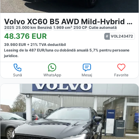
Volvo XC60 B5 AWD Mild-Hybrid Plus
2025
25.000
km
Benzină
1.969
cm³
250
CP
Cutie
automată
48.376
EUR
VOL243472
39.980
EUR +
21
% TVA deductibil
Leasing de la
487
EUR/luna
cu dobăndă
anuală
5,7
% pentru persoane
juridice.
Sună
WhatsApp
Mesaj
Favorite