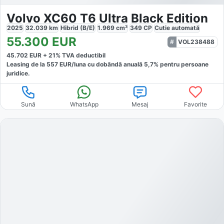
Volvo XC60 T6 Ultra Black Edition
2025
32.039
km
Hibrid (B/E)
1.969
cm³
349
CP
Cutie
automată
55.300
EUR
VOL238488
45.702
EUR +
21
% TVA deductibil
Leasing de la
557
EUR/luna
cu dobăndă
anuală
5,7
% pentru persoane
juridice.
Sună
WhatsApp
Mesaj
Favorite