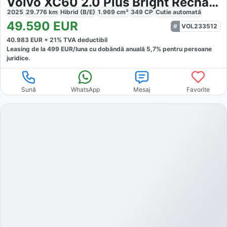
Volvo XC60 2.0 Plus Bright Recharge
2025
29.776
km
Hibrid (B/E)
1.969
cm³
349
CP
Cutie
automată
49.590
EUR
VOL233512
40.983
EUR +
21
% TVA deductibil
Leasing de la
499
EUR/luna
cu dobăndă
anuală
5,7
% pentru persoane
juridice.
Sună
WhatsApp
Mesaj
Favorite