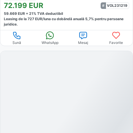
72.199
EUR
VOL231219
59.669
EUR +
21
% TVA deductibil
Leasing de la
727
EUR/luna
cu dobăndă
anuală
5,7
% pentru persoane
juridice.
Sună
WhatsApp
Mesaj
Favorite