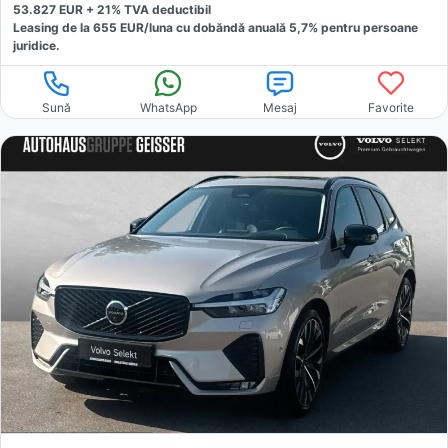
53.827
EUR +
21
% TVA deductibil
Leasing de la
655
EUR/luna
cu dobăndă
anuală
5,7
% pentru persoane
juridice.
Sună
WhatsApp
Mesaj
Favorite