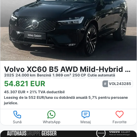
Volvo XC60 B5 AWD Mild-Hybrid Ultra
2025
24.000
km
Benzină
1.969
cm³
250
CP
Cutie
automată
54.821
EUR
VOL243285
45.307
EUR +
21
% TVA deductibil
Leasing de la
552
EUR/luna
cu dobăndă
anuală
5,7
% pentru persoane
juridice.
Sună
WhatsApp
Mesaj
Favorite