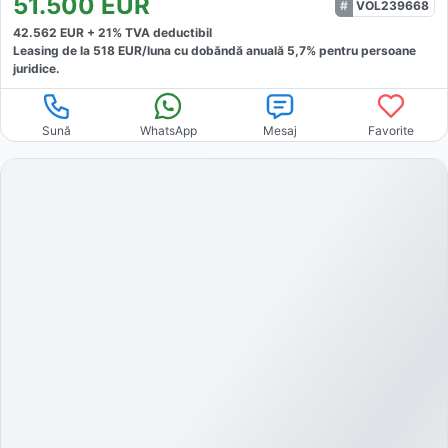
51.500
EUR
VOL239668
42.562
EUR +
21
% TVA deductibil
Leasing de la
518
EUR/luna
cu dobăndă
anuală
5,7
% pentru persoane
juridice.
Sună
WhatsApp
Mesaj
Favorite