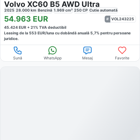
Volvo XC60 B5 AWD Ultra
2025
28.000
km
Benzină
1.969
cm³
250
CP
Cutie
automată
54.963
EUR
VOL243225
45.424
EUR +
21
% TVA deductibil
Leasing de la
553
EUR/luna
cu dobăndă
anuală
5,7
% pentru persoane
juridice.
Sună
WhatsApp
Mesaj
Favorite