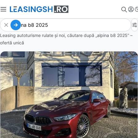
Leasing autoturisme rulate și noi, căutare după „alpina b8 2025” –
ofertă unică