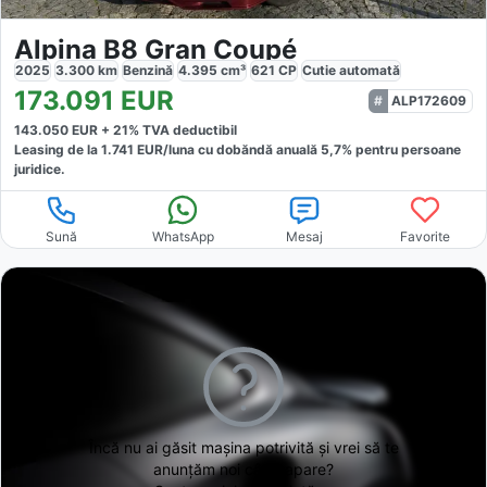
Alpina B8 Gran Coupé
2025
3.300
km
Benzină
4.395
cm³
621
CP
Cutie
automată
173.091
EUR
ALP172609
143.050
EUR +
21
% TVA deductibil
Leasing de la
1.741
EUR/luna
cu dobăndă
anuală
5,7
% pentru persoane
juridice.
Sună
WhatsApp
Mesaj
Favorite
Încă nu ai găsit
mașina potrivită și vrei să te
anunțăm noi când apare?