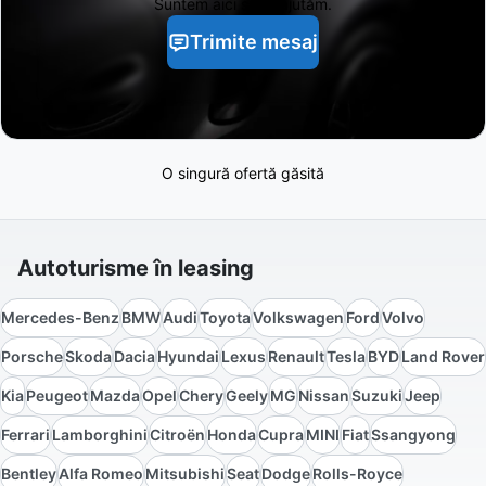
Suntem aici să te ajutăm.
Trimite mesaj
O singură ofertă găsită
Autoturisme în leasing
Mercedes-Benz
BMW
Audi
Toyota
Volkswagen
Ford
Volvo
Porsche
Skoda
Dacia
Hyundai
Lexus
Renault
Tesla
BYD
Land Rover
Kia
Peugeot
Mazda
Opel
Chery
Geely
MG
Nissan
Suzuki
Jeep
Ferrari
Lamborghini
Citroën
Honda
Cupra
MINI
Fiat
Ssangyong
Bentley
Alfa Romeo
Mitsubishi
Seat
Dodge
Rolls-Royce