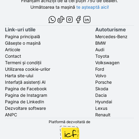
Finanțăm achiziții de la
cel puțin 750 de
dealeri.
Următoarea ta mașină
te așteaptă aici!
Link-uri utile
Autoturisme
Pagina principală
Mercedes-Benz
Găsește o mașină
BMW
Articole
Audi
Contact
Toyota
Termeni și condiții
Volkswagen
Utilizarea cookie-urilor
Ford
Harta site-ului
Volvo
Interfață asistenți AI
Porsche
Pagina de Facebook
Skoda
Pagina de Instagram
Dacia
Pagina de LinkedIn
Hyundai
Dezvoltare software
Lexus
ANPC
Renault
Platformă dezvoltată de