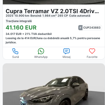
Cupra Terramar VZ 2.0TSI 4Drive DSG
2025
10.900
km
Benzină
1.984
cm³
265
CP
Cutie
automată
Tracțiune
integrală
41.160
EUR
CUP243883
34.017
EUR +
21
% TVA deductibil
Leasing de la
414
EUR/luna
cu dobăndă
anuală
5,7
% pentru persoane
juridice.
Sună
WhatsApp
Mesaj
Favorite