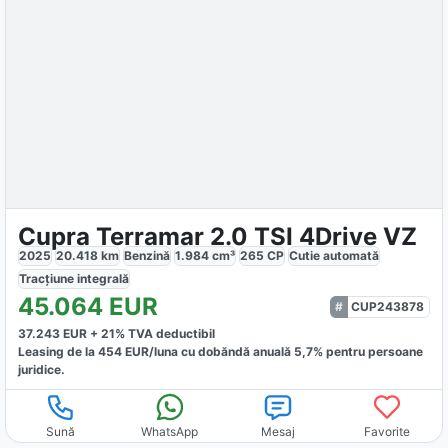
Cupra Terramar 2.0 TSI 4Drive VZ
2025
20.418
km
Benzină
1.984
cm³
265
CP
Cutie
automată
Tracțiune
integrală
45.064
EUR
CUP243878
37.243
EUR +
21
% TVA deductibil
Leasing de la
454
EUR/luna
cu dobăndă
anuală
5,7
% pentru persoane
juridice.
Sună
WhatsApp
Mesaj
Favorite