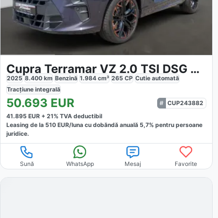
Cupra Terramar VZ 2.0 TSI DSG 4WD
2025
8.400
km
Benzină
1.984
cm³
265
CP
Cutie
automată
Tracțiune
integrală
50.693
EUR
CUP243882
41.895
EUR +
21
% TVA deductibil
Leasing de la
510
EUR/luna
cu dobăndă
anuală
5,7
% pentru persoane
juridice.
Sună
WhatsApp
Mesaj
Favorite