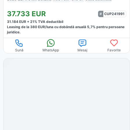
37.733
EUR
CUP241991
31.184
EUR +
21
% TVA deductibil
Leasing de la
380
EUR/luna
cu dobăndă
anuală
5,7
% pentru persoane
juridice.
Sună
WhatsApp
Mesaj
Favorite