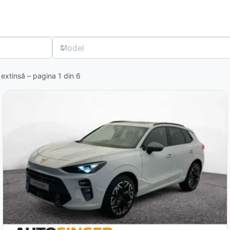
Model
ie extinsă – pagina
1
din
6