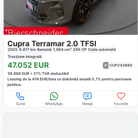
Cupra Terramar 2.0 TFSI
2025
9.817
km
Benzină
1.984
cm³
265
CP
Cutie
automată
Tracțiune
integrală
47.052
EUR
CUP243880
38.886
EUR +
21
% TVA deductibil
Leasing de la
474
EUR/luna
cu dobăndă
anuală
5,7
% pentru persoane
juridice.
Sună
WhatsApp
Mesaj
Favorite