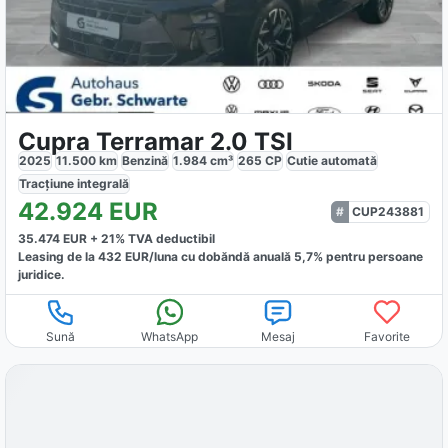
Cupra Terramar 2.0 TSI
2025
11.500
km
Benzină
1.984
cm³
265
CP
Cutie
automată
Tracțiune
integrală
42.924
EUR
CUP243881
35.474
EUR +
21
% TVA deductibil
Leasing de la
432
EUR/luna
cu dobăndă
anuală
5,7
% pentru persoane
juridice.
Sună
WhatsApp
Mesaj
Favorite