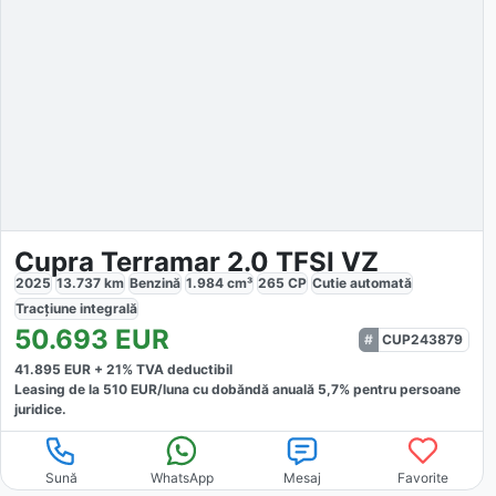
Cupra Terramar 2.0 TFSI VZ
2025
13.737
km
Benzină
1.984
cm³
265
CP
Cutie
automată
Tracțiune
integrală
50.693
EUR
CUP243879
41.895
EUR +
21
% TVA deductibil
Leasing de la
510
EUR/luna
cu dobăndă
anuală
5,7
% pentru persoane
juridice.
Sună
WhatsApp
Mesaj
Favorite