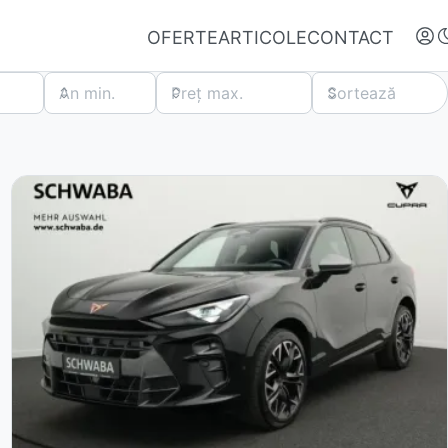
OFERTE
ARTICOLE
CONTACT
An min.
Preț max.
Sortează
Autentifică-te
Nu ai oferte favorite