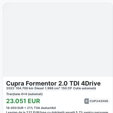
Cupra Formentor 2.0 TDI 4Drive
2022
104.700
km
Diesel
1.968
cm³
150
CP
Cutie
automată
Tracțiune
4x4 (automat)
23.051
EUR
CUP243500
19.050
EUR +
21
% TVA deductibil
Leasing de la
232
EUR/luna
cu dobăndă
anuală
5,7
% pentru persoane