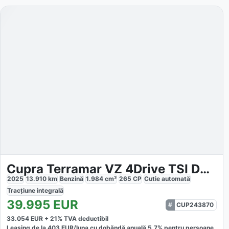
Cupra Terramar VZ 4Drive TSI DSG
2025
13.910
km
Benzină
1.984
cm³
265
CP
Cutie
automată
Tracțiune
integrală
39.995
EUR
CUP243870
33.054
EUR +
21
% TVA deductibil
Leasing de la
403
EUR/luna
cu dobăndă
anuală
5,7
% pentru persoane