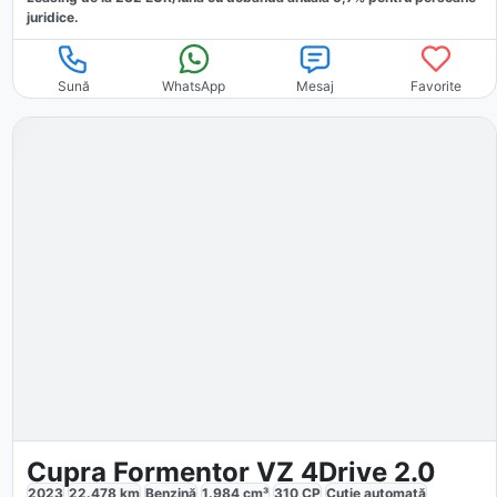
juridice.
Sună
WhatsApp
Mesaj
Favorite
Cupra Formentor VZ 4Drive 2.0
2023
22.478
km
Benzină
1.984
cm³
310
CP
Cutie
automată