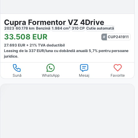
Cupra Formentor VZ 4Drive
2023
60.178
km
Benzină
1.984
cm³
310
CP
Cutie
automată
33.508
EUR
CUP241911
27.693
EUR +
21
% TVA deductibil
Leasing de la
337
EUR/luna
cu dobăndă
anuală
5,7
% pentru persoane
juridice.
Sună
WhatsApp
Mesaj
Favorite