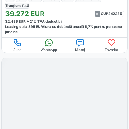
Tracțiune
față
39.272
EUR
CUP242255
32.456
EUR +
21
% TVA deductibil
Leasing de la
395
EUR/luna
cu dobăndă
anuală
5,7
% pentru persoane
juridice.
Sună
WhatsApp
Mesaj
Favorite