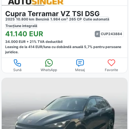
Cupra Terramar VZ TSI DSG
2025
10.800
km
Benzină
1.984
cm³
265
CP
Cutie
automată
Tracțiune
integrală
41.140
EUR
CUP243884
34.000
EUR +
21
% TVA deductibil
Leasing de la
414
EUR/luna
cu dobăndă
anuală
5,7
% pentru persoane
juridice.
Sună
WhatsApp
Mesaj
Favorite