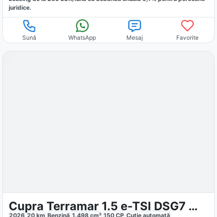
juridice.
Sună
WhatsApp
Mesaj
Favorite
Cupra Terramar 1.5 e-TSI DSG7 MHEV Tribe Edition
2026
20
km
Benzină
1.498
cm³
150
CP
Cutie
automată