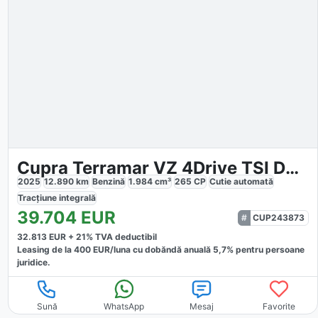
Cupra Terramar VZ 4Drive TSI DSG
2025
12.890
km
Benzină
1.984
cm³
265
CP
Cutie
automată
Tracțiune
integrală
39.704
EUR
CUP243873
32.813
EUR +
21
% TVA deductibil
Leasing de la
400
EUR/luna
cu dobăndă
anuală
5,7
% pentru persoane
juridice.
Sună
WhatsApp
Mesaj
Favorite