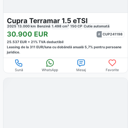
Cupra Terramar 1.5 eTSI
2025
13.000
km
Benzină
1.498
cm³
150
CP
Cutie
automată
30.900
EUR
CUP241198
25.537
EUR +
21
% TVA deductibil
Leasing de la
311
EUR/luna
cu dobăndă
anuală
5,7
% pentru persoane
juridice.
Sună
WhatsApp
Mesaj
Favorite