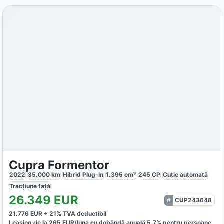
Cupra Formentor
2022
35.000
km
Hibrid Plug-In
1.395
cm³
245
CP
Cutie
automată
Tracțiune
față
26.349
EUR
CUP243648
21.776
EUR +
21
% TVA deductibil
Leasing de la
265
EUR/luna
cu dobăndă
anuală
5,7
% pentru persoane