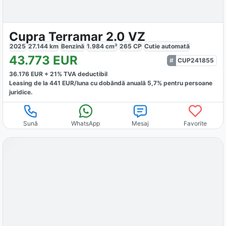
Cupra Terramar 2.0 VZ
2025
27.144
km
Benzină
1.984
cm³
265
CP
Cutie
automată
43.773
EUR
CUP241855
36.176
EUR +
21
% TVA deductibil
Leasing de la
441
EUR/luna
cu dobăndă
anuală
5,7
% pentru persoane
juridice.
Sună
WhatsApp
Mesaj
Favorite