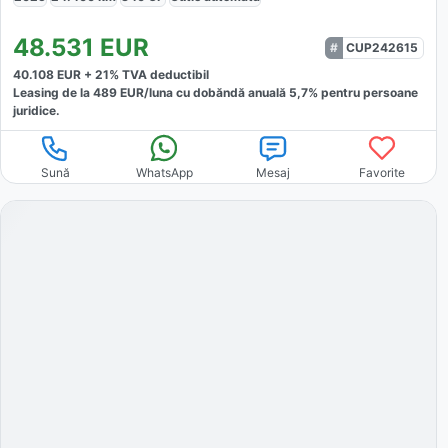
48.531
EUR
CUP242615
40.108
EUR +
21
% TVA deductibil
Leasing de la
489
EUR/luna
cu dobăndă
anuală
5,7
% pentru persoane
juridice.
Sună
WhatsApp
Mesaj
Favorite