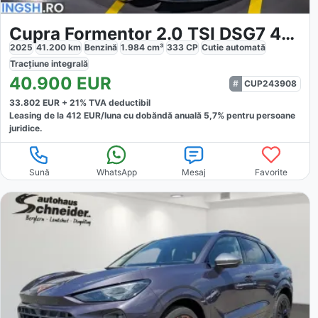
Cupra Formentor 2.0 TSI DSG7 4Drive VZ
2025
41.200
km
Benzină
1.984
cm³
333
CP
Cutie
automată
Tracțiune
integrală
40.900
EUR
CUP243908
33.802
EUR +
21
% TVA deductibil
Leasing de la
412
EUR/luna
cu dobăndă
anuală
5,7
% pentru persoane
juridice.
Sună
WhatsApp
Mesaj
Favorite