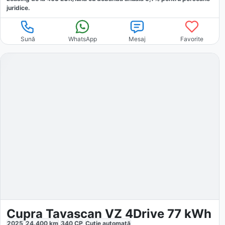
juridice.
Sună
WhatsApp
Mesaj
Favorite
Cupra Tavascan VZ 4Drive 77 kWh
2025
24.400
km
340
CP
Cutie
automată