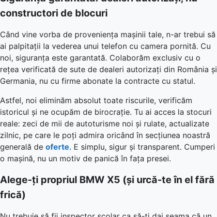
constructori de blocuri
Când vine vorba de proveniența mașinii tale, n-ar trebui să
ai palpitații la vederea unui telefon cu camera pornită. Cu
noi, siguranța este garantată. Colaborăm exclusiv cu o
rețea verificată de sute de dealeri autorizați din România și
Germania, nu cu firme abonate la contracte cu statul.
Astfel, noi eliminăm absolut toate riscurile, verificăm
istoricul și ne ocupăm de birocrație. Tu ai acces la stocuri
reale: zeci de mii de autoturisme noi și rulate, actualizate
zilnic, pe care le poți admira oricând în secțiunea noastră
generală de
oferte
. E simplu, sigur și transparent. Cumperi
o mașină, nu un motiv de panică în fața presei.
Alege-ți propriul BMW X5 (și urcă-te în el fără
frică)
Nu trebuie să fii inspector școlar ca să-ți dai seama că un