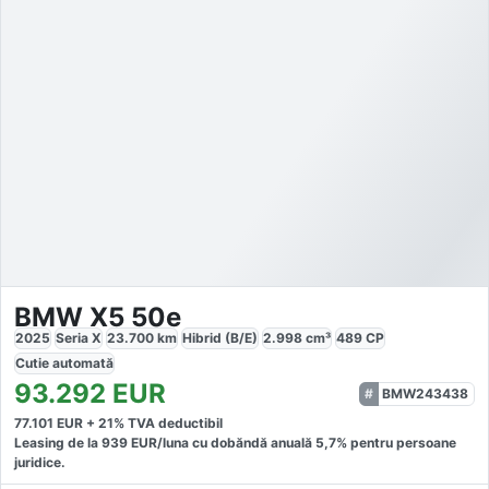
BMW X5 50e
2025
Seria X
23.700
km
Hibrid (B/E)
2.998
cm³
489
CP
Cutie
automată
93.292
EUR
BMW243438
77.101
EUR +
21
% TVA deductibil
Leasing de la
939
EUR/luna
cu dobăndă
anuală
5,7
% pentru persoane
juridice.