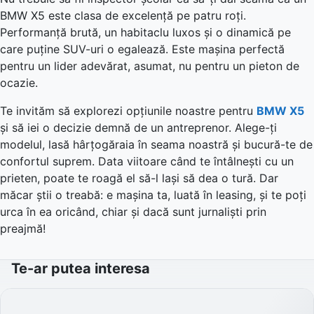
BMW X5 este clasa de excelență pe patru roți.
Performanță brută, un habitaclu luxos și o dinamică pe
care puține SUV-uri o egalează. Este mașina perfectă
pentru un lider adevărat, asumat, nu pentru un pieton de
ocazie.
Te invităm să explorezi opțiunile noastre pentru
BMW X5
și să iei o decizie demnă de un antreprenor. Alege-ți
modelul, lasă hârțogăraia în seama noastră și bucură-te de
confortul suprem. Data viitoare când te întâlnești cu un
prieten, poate te roagă el să-l lași să dea o tură. Dar
măcar știi o treabă: e mașina ta, luată în leasing, și te poți
urca în ea oricând, chiar și dacă sunt jurnaliști prin
preajmă!
Te-ar putea interesa