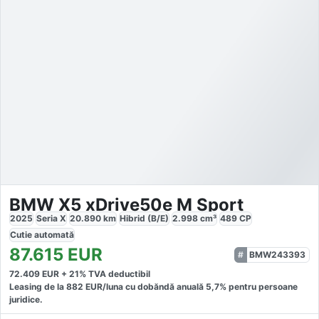
BMW X5 xDrive50e M Sport
2025
Seria X
20.890
km
Hibrid (B/E)
2.998
cm³
489
CP
Cutie
automată
87.615
EUR
BMW243393
72.409
EUR +
21
% TVA deductibil
Leasing de la
882
EUR/luna
cu dobăndă
anuală
5,7
% pentru persoane
juridice.