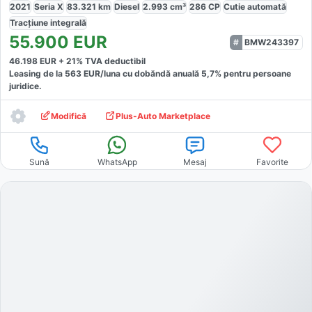
2021
Seria X
83.321
km
Diesel
2.993
cm³
286
CP
Cutie
automată
Tracțiune
integrală
55.900
EUR
BMW243397
46.198
EUR +
21
% TVA deductibil
Leasing de la
563
EUR/luna
cu dobăndă
anuală
5,7
% pentru persoane
juridice.
Modifică
Plus-Auto Marketplace
Sună
WhatsApp
Mesaj
Favorite