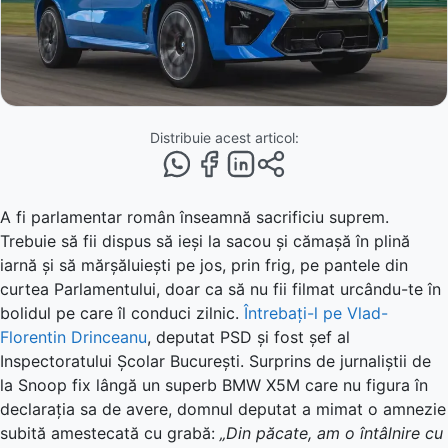
Distribuie acest articol:
A fi parlamentar român înseamnă sacrificiu suprem.
Trebuie să fii dispus să ieși la sacou și cămașă în plină
iarnă și să mărșăluiești pe jos, prin frig, pe pantele din
curtea Parlamentului, doar ca să nu fii filmat urcându-te în
bolidul pe care îl conduci zilnic.
Întrebați-l pe Vlad-
Florentin Drinceanu
, deputat PSD și fost șef al
Inspectoratului Școlar București. Surprins de jurnaliștii de
la Snoop fix lângă un superb BMW X5M care nu figura în
declarația sa de avere, domnul deputat a mimat o amnezie
subită amestecată cu grabă:
„Din păcate, am o întâlnire cu