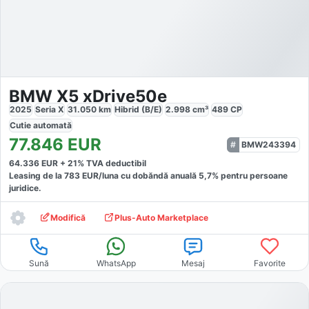
BMW X5 xDrive50e
2025
Seria X
31.050
km
Hibrid (B/E)
2.998
cm³
489
CP
Cutie
automată
77.846
EUR
BMW243394
64.336
EUR +
21
% TVA deductibil
Leasing de la
783
EUR/luna
cu dobăndă
anuală
5,7
% pentru persoane
juridice.
Modifică
Plus-Auto Marketplace
Sună
WhatsApp
Mesaj
Favorite