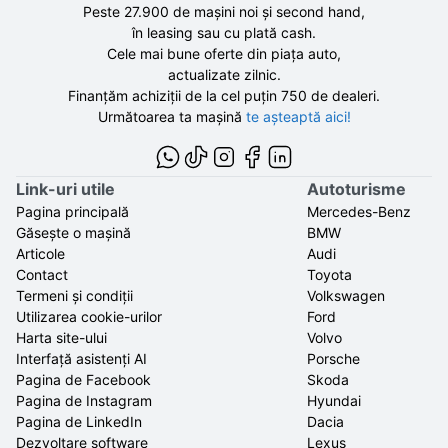
Peste 27.900 de
mașini noi și second hand,
în leasing sau cu plată cash.
Cele mai bune oferte din piața auto,
actualizate zilnic.
Finanțăm achiziții de la
cel puțin 750 de
dealeri.
Următoarea ta mașină
te așteaptă aici!
Link-uri utile
Autoturisme
Pagina principală
Mercedes-Benz
Găsește o mașină
BMW
Articole
Audi
Contact
Toyota
Termeni și condiții
Volkswagen
Utilizarea cookie-urilor
Ford
Harta site-ului
Volvo
Interfață asistenți AI
Porsche
Pagina de Facebook
Skoda
Pagina de Instagram
Hyundai
Pagina de LinkedIn
Dacia
Dezvoltare software
Lexus