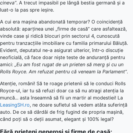
cineva”
. A trecut impasibil pe lângă bestia germană și a
luat-o la pas spre ieșire.
A cui era mașina abandonată temporar? O coincidență
absolută: aparținea unei „firme de casă” care asfaltează,
vinde case și ridică blocuri prin sectorul 4, cunoscută
pentru tranzacțiile imobiliare cu familia primarului Băluță.
Evident, deputatul ne-a asigurat ulterior, într-o discuție
neoficială, că face doar niște teste de anduranță pentru
amici:
„Eu am fost rugat de un prieten să merg și cu un
Rolls Royce. Am refuzat pentru că veneam la Parlament”
.
Atenție, români! Să te roage prietenii să le conduci Rolls
Royce-ul, iar tu să refuzi doar ca să nu atragi atenția la
muncă... asta înseamnă să fii un martir al modestiei! La
LeasingSH.ro
, ne doare sufletul să vedem atâta suferință
auto. De ce să dârdâi de frig fugind de propria mașină,
când poți să o deții asumat, elegant și 100% legal?
Fără prieteni generoși și firme de casă: