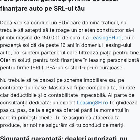
finanțare auto pe SRL-ul tău
Dacă vrei să conduci un SUV care domină traficul, nu
trebuie să aștepți să te roage un prieten constructor să-i
plimbi mașina de 150.000 de euro. La
LeasingSH.ro
, cu o
prezență solidă de peste 16 ani în domeniul leasing-ului
auto, noi suntem partenerul care filtrează piața pentru tine.
Oferim soluții pentru toți: finanțare în leasing personalizată
pentru firme (SRL), PFA-uri și start-up-uri curajoase.
Nu trebuie să te bazezi pe scheme imobiliare sau pe
contracte dubioase. Mașina va fi pe compania ta, cu rate
clar deductibile și o contabilitate impecabilă. Ai parte de
consultanță dedicată: un expert
LeasingSH.ro
te ghidează
pas cu pas, de la alegerea ofertei până la momentul în
care îți primești cheile. Tu te asiguri că afacerea ta
produce, iar noi ne asigurăm că tu conduci ce meriți.
Siguranță garantată: dealeri autorizați, nu