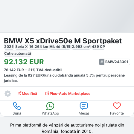
BMW X5 xDrive50e M Sportpaket
2025
Seria X
16.264
km
Hibrid (B/E)
2.998
cm³
489
CP
Cutie
automată
92.132
EUR
BMW243391
76.142
EUR +
21
% TVA deductibil
Leasing de la
927
EUR/luna
cu dobăndă
anuală
5,7
% pentru persoane
juridice.
Modifică
Plus-Auto Marketplace
Sună
WhatsApp
Mesaj
Favorite
Prima platformă de vânzări de autoturisme noi și rulate din
România, fondată în
2010
.