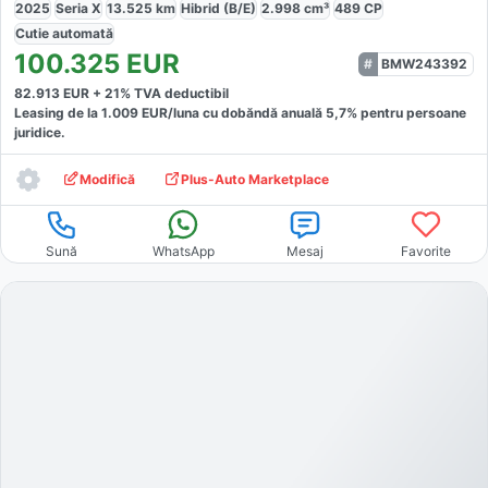
2025
Seria X
13.525
km
Hibrid (B/E)
2.998
cm³
489
CP
Cutie
automată
100.325
EUR
BMW243392
82.913
EUR +
21
% TVA deductibil
Leasing de la
1.009
EUR/luna
cu dobăndă
anuală
5,7
% pentru persoane
juridice.
Modifică
Plus-Auto Marketplace
Sună
WhatsApp
Mesaj
Favorite