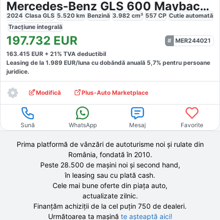
Mercedes-Benz GLS 600 Maybach Manufaktur
2024
Clasa GLS
5.520
km
Benzină
3.982
cm³
557
CP
Cutie
automată
Tracțiune
integrală
197.732
EUR
MER244021
163.415
EUR +
21
% TVA deductibil
Leasing de la
1.989
EUR/luna
cu dobăndă
anuală
5,7
% pentru persoane
juridice.
Modifică
Plus-Auto Marketplace
Sună
WhatsApp
Mesaj
Favorite
Prima platformă de vânzări de autoturisme noi și rulate din
România, fondată în
2010
.
Peste 28.500 de
mașini noi și second hand,
în leasing sau cu plată cash.
Cele mai bune oferte din piața auto,
actualizate zilnic.
Finanțăm achiziții de la
cel puțin 750 de
dealeri.
Următoarea ta mașină
te așteaptă aici!