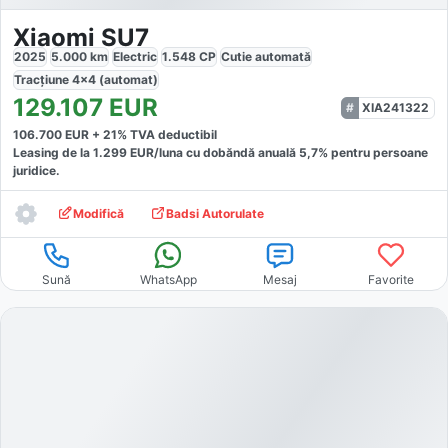
Xiaomi SU7
2025
5.000
km
Electric
1.548
CP
Cutie
automată
Tracțiune
4x4 (automat)
129.107
EUR
XIA241322
106.700
EUR +
21
% TVA deductibil
Leasing de la
1.299
EUR/luna
cu dobăndă
anuală
5,7
% pentru persoane
juridice.
Modifică
Badsi Autorulate
Sună
WhatsApp
Mesaj
Favorite