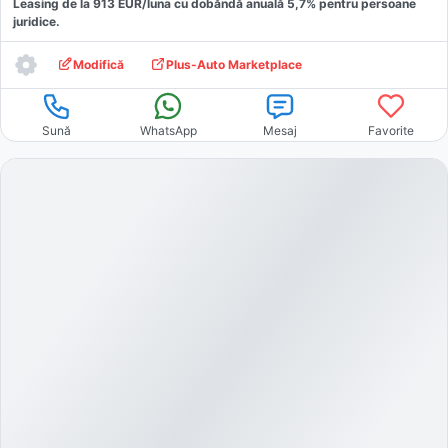
Leasing de la
913
EUR/luna
cu dobăndă
anuală
5,7
% pentru persoane
juridice.
Modifică
Plus-Auto Marketplace
Sună
WhatsApp
Mesaj
Favorite