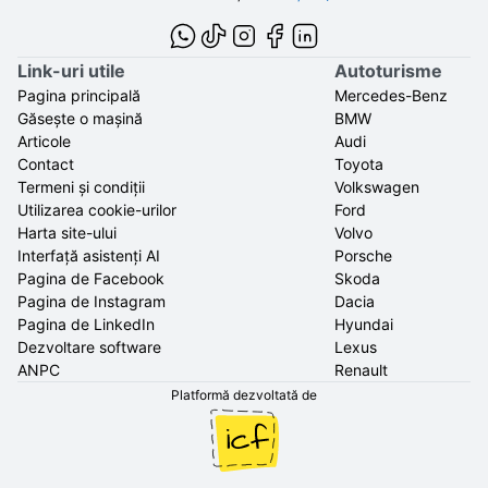
Link-uri utile
Autoturisme
Pagina principală
Mercedes-Benz
Găsește o mașină
BMW
Articole
Audi
Contact
Toyota
Termeni și condiții
Volkswagen
Utilizarea cookie-urilor
Ford
Harta site-ului
Volvo
Interfață asistenți AI
Porsche
Pagina de Facebook
Skoda
Pagina de Instagram
Dacia
Pagina de LinkedIn
Hyundai
Dezvoltare software
Lexus
ANPC
Renault
Platformă dezvoltată de