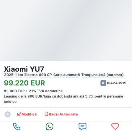
Xiaomi YU7
2025
1
km
Electric
690
CP
Cutie
automată
Tracțiune
4x4 (automat)
99.220
EUR
XIA243519
82.000
EUR +
21
% TVA deductibil
Leasing de la
998
EUR/luna
cu dobăndă
anuală
5,7
% pentru persoane
juridice.
Modifică
Badsi Autorulate