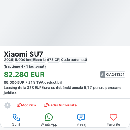
Xiaomi SU7
2025
5.000
km
Electric
673
CP
Cutie
automată
Tracțiune
4x4 (automat)
82.280
EUR
XIA241321
68.000
EUR +
21
% TVA deductibil
Leasing de la
828
EUR/luna
cu dobăndă
anuală
5,7
% pentru persoane
juridice.
Modifică
Badsi Autorulate
Sună
WhatsApp
Mesaj
Favorite