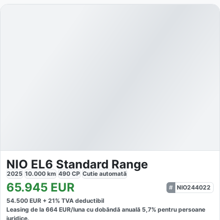
NIO EL6 Standard Range
2025
10.000
km
490
CP
Cutie
automată
65.945
EUR
NIO244022
54.500
EUR +
21
% TVA deductibil
Leasing de la
664
EUR/luna
cu dobăndă
anuală
5,7
% pentru persoane
juridice.