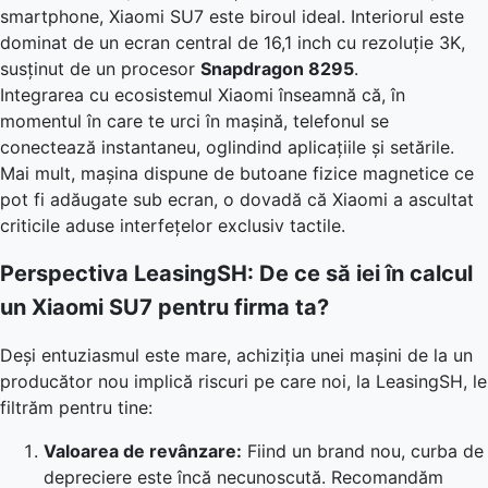
smartphone, Xiaomi SU7 este biroul ideal. Interiorul este
dominat de un ecran central de 16,1 inch cu rezoluție 3K,
susținut de un procesor
Snapdragon 8295
.
Integrarea cu ecosistemul Xiaomi înseamnă că, în
momentul în care te urci în mașină, telefonul se
conectează instantaneu, oglindind aplicațiile și setările.
Mai mult, mașina dispune de butoane fizice magnetice ce
pot fi adăugate sub ecran, o dovadă că Xiaomi a ascultat
criticile aduse interfețelor exclusiv tactile.
Perspectiva LeasingSH: De ce să iei în calcul
un Xiaomi SU7 pentru firma ta?
Deși entuziasmul este mare, achiziția unei mașini de la un
producător nou implică riscuri pe care noi, la LeasingSH, le
filtrăm pentru tine:
Valoarea de revânzare:
Fiind un brand nou, curba de
depreciere este încă necunoscută. Recomandăm