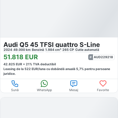
Audi Q5 45 TFSI quattro S-Line
2024
49.000
km
Benzină
1.984
cm³
265
CP
Cutie
automată
51.818
EUR
AUD229218
42.825
EUR +
21
% TVA deductibil
Leasing de la
522
EUR/luna
cu dobăndă
anuală
5,7
% pentru persoane
juridice.
Sună
WhatsApp
Mesaj
Favorite