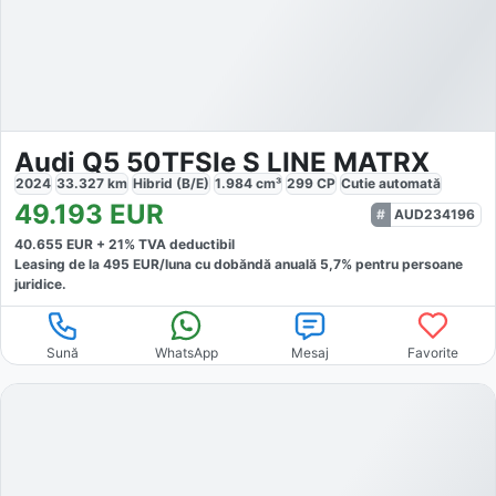
Audi Q5 50TFSIe S LINE MATRX
2024
33.327
km
Hibrid (B/E)
1.984
cm³
299
CP
Cutie
automată
49.193
EUR
AUD234196
40.655
EUR +
21
% TVA deductibil
Leasing de la
495
EUR/luna
cu dobăndă
anuală
5,7
% pentru persoane
juridice.
Sună
WhatsApp
Mesaj
Favorite