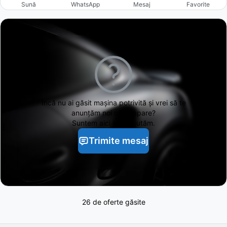
Sună
WhatsApp
Mesaj
Favorite
Încă nu ai găsit
mașina potrivită și vrei să te
anunțăm noi când apare?
Suntem aici să te ajutăm.
Trimite mesaj
26 de oferte găsite