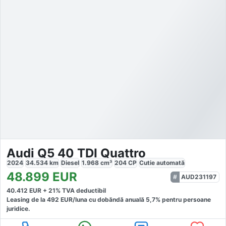
Audi Q5 40 TDI Quattro
2024
34.534
km
Diesel
1.968
cm³
204
CP
Cutie
automată
48.899
EUR
AUD231197
40.412
EUR +
21
% TVA deductibil
Leasing de la
492
EUR/luna
cu dobăndă
anuală
5,7
% pentru persoane
juridice.