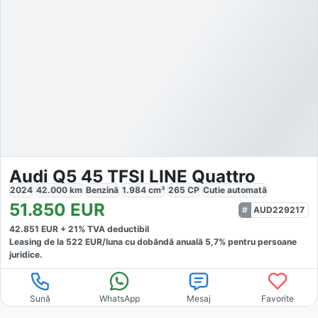
Audi Q5 45 TFSI LINE Quattro
2024
42.000
km
Benzină
1.984
cm³
265
CP
Cutie
automată
51.850
EUR
AUD229217
42.851
EUR +
21
% TVA deductibil
Leasing de la
522
EUR/luna
cu dobăndă
anuală
5,7
% pentru persoane
juridice.
Sună
WhatsApp
Mesaj
Favorite