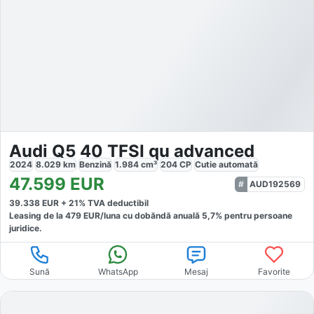
Audi Q5 40 TFSI qu advanced
2024
8.029
km
Benzină
1.984
cm³
204
CP
Cutie
automată
47.599
EUR
AUD192569
39.338
EUR +
21
% TVA deductibil
Leasing de la
479
EUR/luna
cu dobăndă
anuală
5,7
% pentru persoane
juridice.
Sună
WhatsApp
Mesaj
Favorite