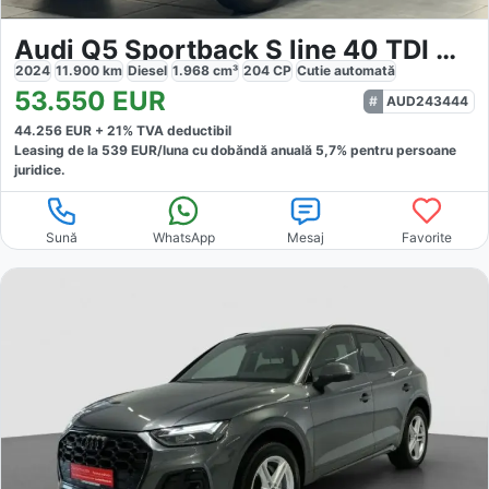
Audi Q5 Sportback S line 40 TDI Quattro S-tronic Nav
2024
11.900
km
Diesel
1.968
cm³
204
CP
Cutie
automată
53.550
EUR
AUD243444
44.256
EUR +
21
% TVA deductibil
Leasing de la
539
EUR/luna
cu dobăndă
anuală
5,7
% pentru persoane
juridice.
Sună
WhatsApp
Mesaj
Favorite