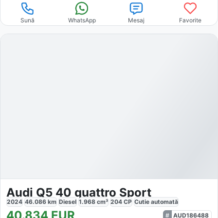
Sună
WhatsApp
Mesaj
Favorite
Audi Q5 40 quattro Sport
2024
46.086
km
Diesel
1.968
cm³
204
CP
Cutie
automată
40.834
EUR
AUD186488