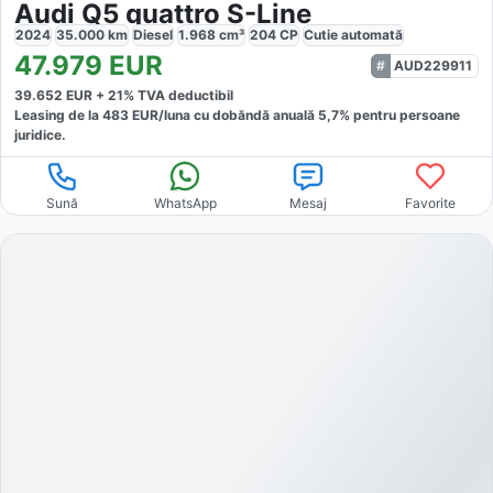
Audi Q5 quattro S-Line
2024
35.000
km
Diesel
1.968
cm³
204
CP
Cutie
automată
47.979
EUR
AUD229911
39.652
EUR +
21
% TVA deductibil
Leasing de la
483
EUR/luna
cu dobăndă
anuală
5,7
% pentru persoane
juridice.
Sună
WhatsApp
Mesaj
Favorite