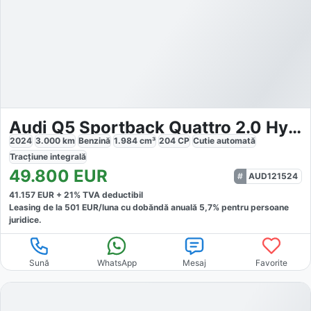
Audi Q5 Sportback Quattro 2.0 Hybrid
2024
3.000
km
Benzină
1.984
cm³
204
CP
Cutie
automată
Tracțiune
integrală
49.800
EUR
AUD121524
41.157
EUR +
21
% TVA deductibil
Leasing de la
501
EUR/luna
cu dobăndă
anuală
5,7
% pentru persoane
juridice.
Sună
WhatsApp
Mesaj
Favorite