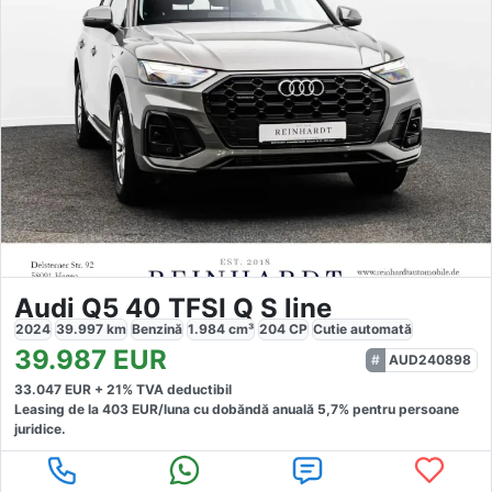
Audi Q5 40 TFSI Q S line
2024
39.997
km
Benzină
1.984
cm³
204
CP
Cutie
automată
39.987
EUR
AUD240898
33.047
EUR +
21
% TVA deductibil
Leasing de la
403
EUR/luna
cu dobăndă
anuală
5,7
% pentru persoane
juridice.