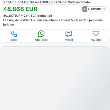
2024
59.864
km
Diesel
1.968
cm³
204
CP
Cutie
automată
48.868
EUR
AUD238132
40.387
EUR +
21
% TVA deductibil
Leasing de la
492
EUR/luna
cu dobăndă
anuală
5,7
% pentru persoane
juridice.
Sună
WhatsApp
Mesaj
Favorite