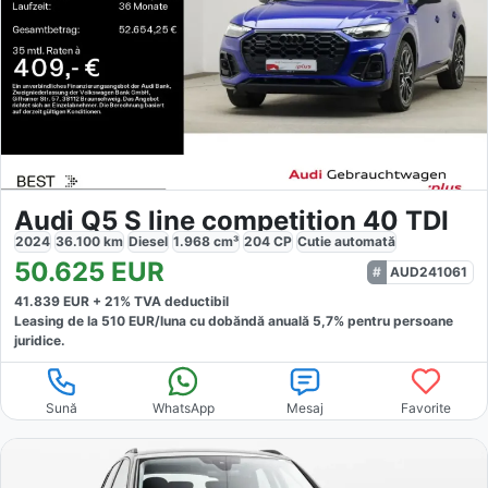
Audi Q5 S line competition 40 TDI
2024
36.100
km
Diesel
1.968
cm³
204
CP
Cutie
automată
50.625
EUR
AUD241061
41.839
EUR +
21
% TVA deductibil
Leasing de la
510
EUR/luna
cu dobăndă
anuală
5,7
% pentru persoane
juridice.
Sună
WhatsApp
Mesaj
Favorite