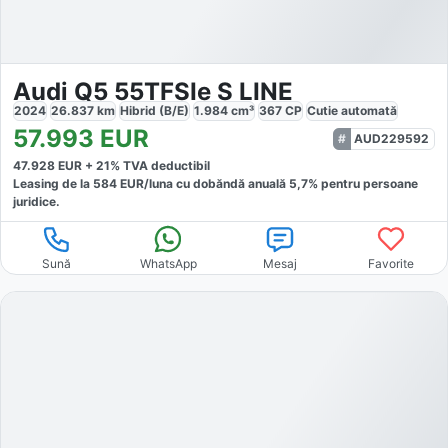
Audi Q5 55TFSIe S LINE
2024
26.837
km
Hibrid (B/E)
1.984
cm³
367
CP
Cutie
automată
57.993
EUR
AUD229592
47.928
EUR +
21
% TVA deductibil
Leasing de la
584
EUR/luna
cu dobăndă
anuală
5,7
% pentru persoane
juridice.
Sună
WhatsApp
Mesaj
Favorite