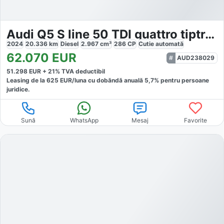
Audi Q5 S line 50 TDI quattro tiptronic
2024
20.336
km
Diesel
2.967
cm³
286
CP
Cutie
automată
62.070
EUR
AUD238029
51.298
EUR +
21
% TVA deductibil
Leasing de la
625
EUR/luna
cu dobăndă
anuală
5,7
% pentru persoane
juridice.
Sună
WhatsApp
Mesaj
Favorite