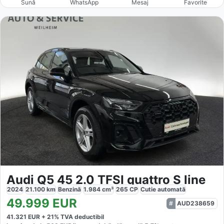
Sună
WhatsApp
Mesaj
Favorite
Audi Q5 45 2.0 TFSI quattro S line
2024
21.100
km
Benzină
1.984
cm³
265
CP
Cutie
automată
49.999
EUR
AUD238659
41.321
EUR +
21
% TVA deductibil