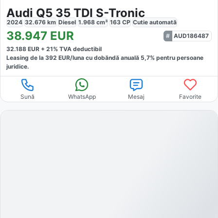
Audi Q5 35 TDI S-Tronic
2024
32.676
km
Diesel
1.968
cm³
163
CP
Cutie
automată
38.947
EUR
AUD186487
32.188
EUR +
21
% TVA deductibil
Leasing de la
392
EUR/luna
cu dobăndă
anuală
5,7
% pentru persoane
juridice.
Sună
WhatsApp
Mesaj
Favorite