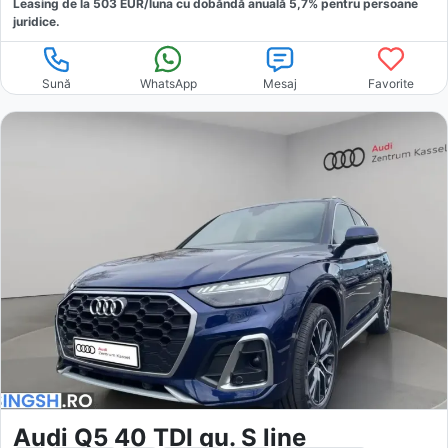
Leasing de la
503
EUR/luna
cu dobăndă
anuală
5,7
% pentru persoane
juridice.
Sună
WhatsApp
Mesaj
Favorite
Audi Q5 40 TDI qu. S line