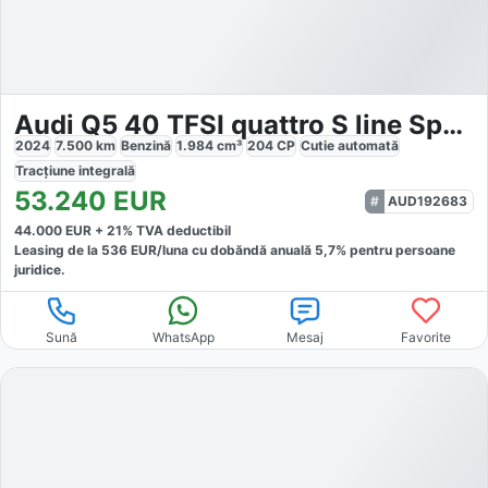
Audi Q5 40 TFSI quattro S line Sport Edition
2024
7.500
km
Benzină
1.984
cm³
204
CP
Cutie
automată
Tracțiune
integrală
53.240
EUR
AUD192683
44.000
EUR +
21
% TVA deductibil
Leasing de la
536
EUR/luna
cu dobăndă
anuală
5,7
% pentru persoane
juridice.
Sună
WhatsApp
Mesaj
Favorite