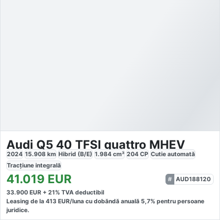
Audi Q5 40 TFSI quattro MHEV
2024
15.908
km
Hibrid (B/E)
1.984
cm³
204
CP
Cutie
automată
Tracțiune
integrală
41.019
EUR
AUD188120
33.900
EUR +
21
% TVA deductibil
Leasing de la
413
EUR/luna
cu dobăndă
anuală
5,7
% pentru persoane
juridice.