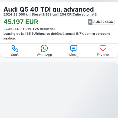
Audi Q5 40 TDI qu. advanced
2024
28.000
km
Diesel
1.968
cm³
204
CP
Cutie
automată
45.197
EUR
AUD224536
37.353
EUR +
21
% TVA deductibil
Leasing de la
455
EUR/luna
cu dobăndă
anuală
5,7
% pentru persoane
juridice.
Sună
WhatsApp
Mesaj
Favorite