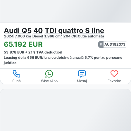
Audi Q5 40 TDI quattro S line
2024
7.900
km
Diesel
1.968
cm³
204
CP
Cutie
automată
65.192
EUR
AUD182373
53.878
EUR +
21
% TVA deductibil
Leasing de la
656
EUR/luna
cu dobăndă
anuală
5,7
% pentru persoane
juridice.
Sună
WhatsApp
Mesaj
Favorite