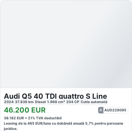
Audi Q5 40 TDI quattro S Line
2024
37.836
km
Diesel
1.968
cm³
204
CP
Cutie
automată
46.200
EUR
AUD228095
38.182
EUR +
21
% TVA deductibil
Leasing de la
465
EUR/luna
cu dobăndă
anuală
5,7
% pentru persoane
juridice.