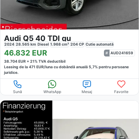
Audi Q5 40 TDI qu
2024
28.565
km
Diesel
1.968
cm³
204
CP
Cutie
automată
46.832
EUR
AUD241659
38.704
EUR +
21
% TVA deductibil
Leasing de la
471
EUR/luna
cu dobăndă
anuală
5,7
% pentru persoane
juridice.
Sună
WhatsApp
Mesaj
Favorite