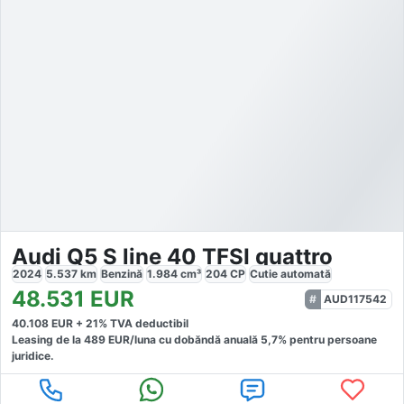
Audi Q5 S line 40 TFSI quattro
2024
5.537
km
Benzină
1.984
cm³
204
CP
Cutie
automată
48.531
EUR
AUD117542
40.108
EUR +
21
% TVA deductibil
Leasing de la
489
EUR/luna
cu dobăndă
anuală
5,7
% pentru persoane
juridice.