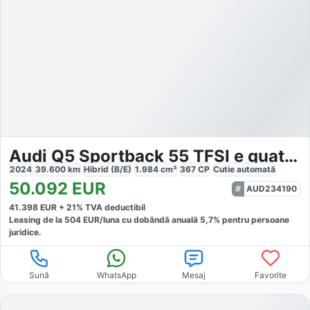
Audi Q5 Sportback 55 TFSI e quattro
2024
39.600
km
Hibrid (B/E)
1.984
cm³
367
CP
Cutie
automată
50.092
EUR
AUD234190
41.398
EUR +
21
% TVA deductibil
Leasing de la
504
EUR/luna
cu dobăndă
anuală
5,7
% pentru persoane
juridice.
Sună
WhatsApp
Mesaj
Favorite