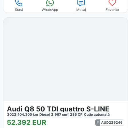
Sună
WhatsApp
Mesaj
Favorite
Audi Q8 50 TDI quattro S-LINE
2022
104.300
km
Diesel
2.967
cm³
286
CP
Cutie
automată
52.392
EUR
AUD229246