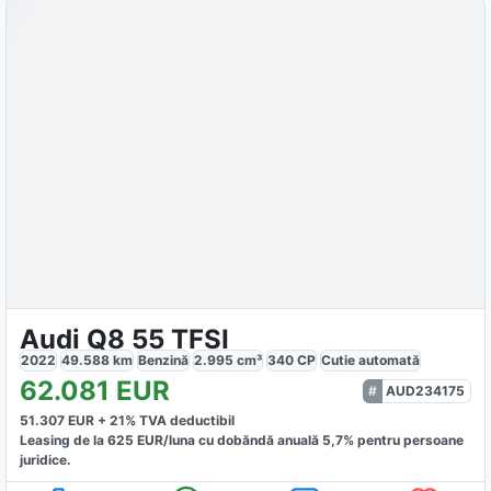
Audi Q8 55 TFSI
2022
49.588
km
Benzină
2.995
cm³
340
CP
Cutie
automată
62.081
EUR
AUD234175
51.307
EUR +
21
% TVA deductibil
Leasing de la
625
EUR/luna
cu dobăndă
anuală
5,7
% pentru persoane
juridice.