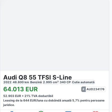
Audi Q8 55 TFSI S-Line
2022
48.800
km
Benzină
2.995
cm³
340
CP
Cutie
automată
64.013
EUR
AUD234176
52.903
EUR +
21
% TVA deductibil
Leasing de la
644
EUR/luna
cu dobăndă
anuală
5,7
% pentru persoane
juridice.