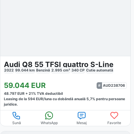
Audi Q8 55 TFSI quattro S-Line
2022
99.044
km
Benzină
2.995
cm³
340
CP
Cutie
automată
59.044
EUR
AUD238706
48.797
EUR +
21
% TVA deductibil
Leasing de la
594
EUR/luna
cu dobăndă
anuală
5,7
% pentru persoane
juridice.
Sună
WhatsApp
Mesaj
Favorite