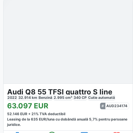
Audi Q8 55 TFSI quattro S line
2022
32.914
km
Benzină
2.995
cm³
340
CP
Cutie
automată
63.097
EUR
AUD234174
52.146
EUR +
21
% TVA deductibil
Leasing de la
635
EUR/luna
cu dobăndă
anuală
5,7
% pentru persoane
juridice.