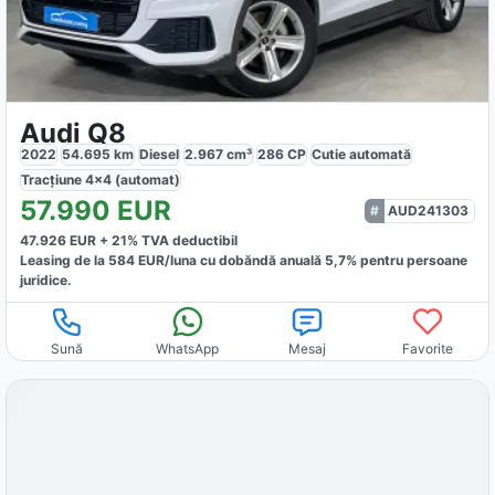
Audi Q8
2022
54.695
km
Diesel
2.967
cm³
286
CP
Cutie
automată
Tracțiune
4x4 (automat)
57.990
EUR
AUD241303
47.926
EUR +
21
% TVA deductibil
Leasing de la
584
EUR/luna
cu dobăndă
anuală
5,7
% pentru persoane
juridice.
Sună
WhatsApp
Mesaj
Favorite