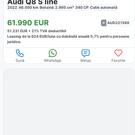
Audi Q8 S line
2022
46.000
km
Benzină
2.995
cm³
340
CP
Cutie
automată
61.990
EUR
AUD221569
51.231
EUR +
21
% TVA deductibil
Leasing de la
624
EUR/luna
cu dobăndă
anuală
5,7
% pentru persoane
juridice.
Sună
WhatsApp
Mesaj
Favorite