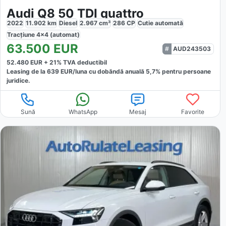
Audi Q8 50 TDI quattro
2022
11.902
km
Diesel
2.967
cm³
286
CP
Cutie
automată
Tracțiune
4x4 (automat)
63.500
EUR
AUD243503
52.480
EUR +
21
% TVA deductibil
Leasing de la
639
EUR/luna
cu dobăndă
anuală
5,7
% pentru persoane
juridice.
Sună
WhatsApp
Mesaj
Favorite