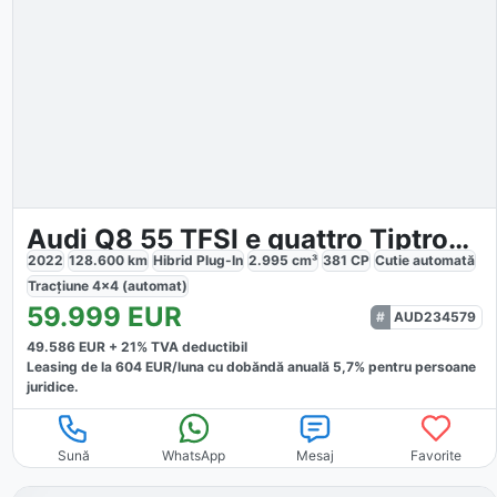
Audi Q8 55 TFSI e quattro Tiptronic
2022
128.600
km
Hibrid Plug-In
2.995
cm³
381
CP
Cutie
automată
Tracțiune
4x4 (automat)
59.999
EUR
AUD234579
49.586
EUR +
21
% TVA deductibil
Leasing de la
604
EUR/luna
cu dobăndă
anuală
5,7
% pentru persoane
juridice.
Sună
WhatsApp
Mesaj
Favorite