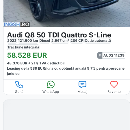
Audi Q8 50 TDI Quattro S-Line
2022
121.500
km
Diesel
2.967
cm³
286
CP
Cutie
automată
Tracțiune
integrală
58.528
EUR
AUD241239
48.370
EUR +
21
% TVA deductibil
Leasing de la
589
EUR/luna
cu dobăndă
anuală
5,7
% pentru persoane
juridice.
Sună
WhatsApp
Mesaj
Favorite