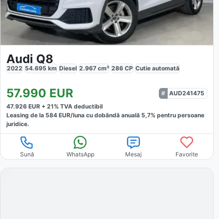
Audi Q8
2022
54.695
km
Diesel
2.967
cm³
286
CP
Cutie
automată
57.990
EUR
AUD241475
47.926
EUR +
21
% TVA deductibil
Leasing de la
584
EUR/luna
cu dobăndă
anuală
5,7
% pentru persoane
juridice.
Sună
WhatsApp
Mesaj
Favorite