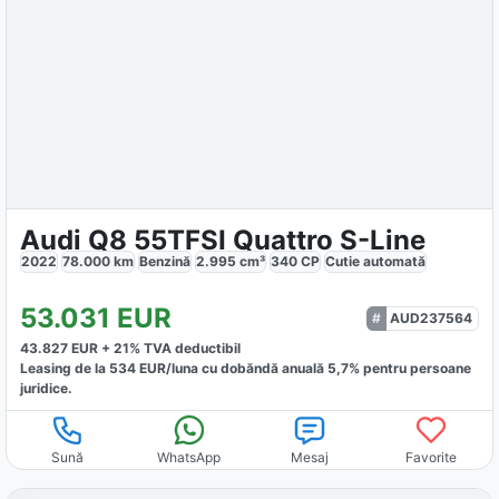
Audi Q8 55TFSI Quattro S-Line
2022
78.000
km
Benzină
2.995
cm³
340
CP
Cutie
automată
53.031
EUR
AUD237564
43.827
EUR +
21
% TVA deductibil
Leasing de la
534
EUR/luna
cu dobăndă
anuală
5,7
% pentru persoane
juridice.
Sună
WhatsApp
Mesaj
Favorite