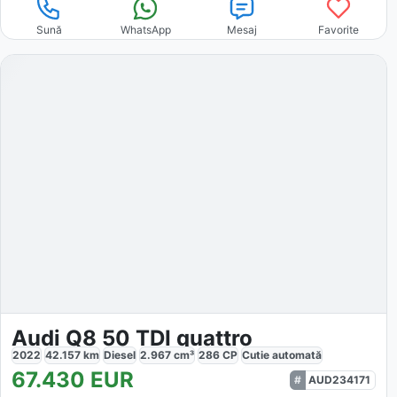
Sună
WhatsApp
Mesaj
Favorite
Audi Q8 50 TDI quattro
2022
42.157
km
Diesel
2.967
cm³
286
CP
Cutie
automată
67.430
EUR
AUD234171