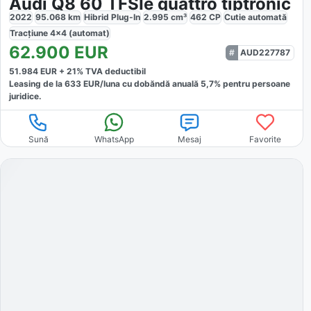
Audi Q8 60 TFSIe quattro tiptronic
2022
95.068
km
Hibrid Plug-In
2.995
cm³
462
CP
Cutie
automată
Tracțiune
4x4 (automat)
62.900
EUR
AUD227787
51.984
EUR +
21
% TVA deductibil
Leasing de la
633
EUR/luna
cu dobăndă
anuală
5,7
% pentru persoane
juridice.
Sună
WhatsApp
Mesaj
Favorite