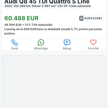
Audi Q8 45 TDI Quattro S Line
2022
102.580
km
Diesel
2.967
cm³
231
CP
Cutie
automată
60.488
EUR
AUD222982
49.990
EUR +
21
% TVA deductibil
Leasing de la
609
EUR/luna
cu dobăndă
anuală
5,7
% pentru persoane
juridice.
Sună
WhatsApp
Mesaj
Favorite