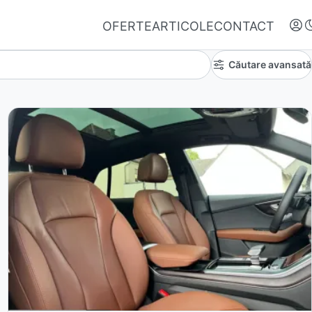
OFERTE
ARTICOLE
CONTACT
Căutare avansată
Autentifică-te
Nu ai oferte favorite