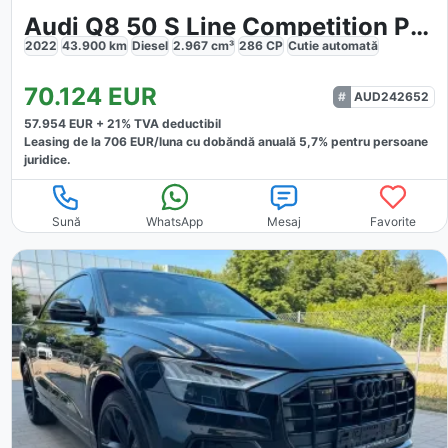
Audi Q8 50 S Line Competition Plus
2022
43.900
km
Diesel
2.967
cm³
286
CP
Cutie
automată
70.124
EUR
AUD242652
57.954
EUR +
21
% TVA deductibil
Leasing de la
706
EUR/luna
cu dobăndă
anuală
5,7
% pentru persoane
juridice.
Sună
WhatsApp
Mesaj
Favorite