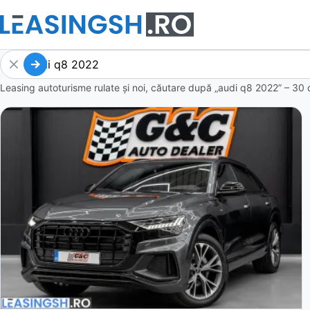
Leasing autoturisme rulate și noi, căutare după „audi q8 2022” – 30 