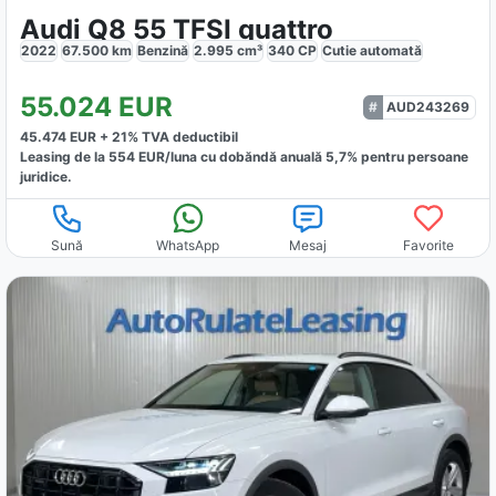
Audi Q8 55 TFSI quattro
2022
67.500
km
Benzină
2.995
cm³
340
CP
Cutie
automată
55.024
EUR
AUD243269
45.474
EUR +
21
% TVA deductibil
Leasing de la
554
EUR/luna
cu dobăndă
anuală
5,7
% pentru persoane
juridice.
Sună
WhatsApp
Mesaj
Favorite