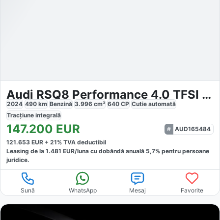
Audi RSQ8 Performance 4.0 TFSI Quattro
2024
490
km
Benzină
3.996
cm³
640
CP
Cutie
automată
Tracțiune
integrală
147.200
EUR
AUD165484
121.653
EUR +
21
% TVA deductibil
Leasing de la
1.481
EUR/luna
cu dobăndă
anuală
5,7
% pentru persoane
juridice.
Sună
WhatsApp
Mesaj
Favorite