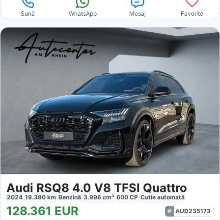
Sună
WhatsApp
Mesaj
Favorite
Audi RSQ8 4.0 V8 TFSI Quattro
2024
19.380
km
Benzină
3.996
cm³
600
CP
Cutie
automată
128.361
EUR
AUD235173