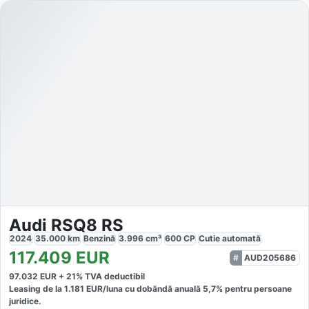
Audi RSQ8 RS
2024
35.000
km
Benzină
3.996
cm³
600
CP
Cutie
automată
117.409
EUR
AUD205686
97.032
EUR +
21
% TVA deductibil
Leasing de la
1.181
EUR/luna
cu dobăndă
anuală
5,7
% pentru persoane
juridice.