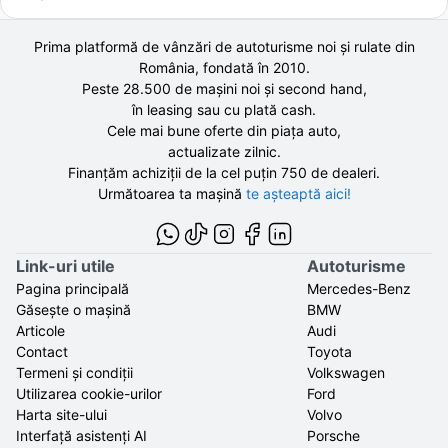
Prima platformă de vânzări de autoturisme noi și rulate din
România, fondată în
2010
.
Peste 28.500 de
mașini noi și second hand,
în leasing sau cu plată cash.
Cele mai bune oferte din piața auto,
actualizate zilnic.
Finanțăm achiziții de la
cel puțin 750 de
dealeri.
Următoarea ta mașină
te așteaptă aici!
Link-uri utile
Autoturisme
Pagina principală
Mercedes-Benz
Găsește o mașină
BMW
Articole
Audi
Contact
Toyota
Termeni și condiții
Volkswagen
Utilizarea cookie-urilor
Ford
Harta site-ului
Volvo
Interfață asistenți AI
Porsche