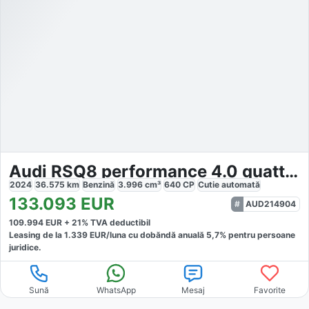
Audi RSQ8 performance 4.0 quattro
2024
36.575
km
Benzină
3.996
cm³
640
CP
Cutie
automată
133.093
EUR
AUD214904
109.994
EUR +
21
% TVA deductibil
Leasing de la
1.339
EUR/luna
cu dobăndă
anuală
5,7
% pentru persoane
juridice.
Sună
WhatsApp
Mesaj
Favorite