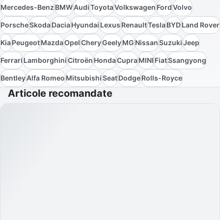
Mercedes-Benz
BMW
Audi
Toyota
Volkswagen
Ford
Volvo
Porsche
Skoda
Dacia
Hyundai
Lexus
Renault
Tesla
BYD
Land Rover
Kia
Peugeot
Mazda
Opel
Chery
Geely
MG
Nissan
Suzuki
Jeep
Ferrari
Lamborghini
Citroën
Honda
Cupra
MINI
Fiat
Ssangyong
Bentley
Alfa Romeo
Mitsubishi
Seat
Dodge
Rolls-Royce
Articole recomandate