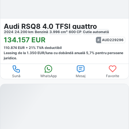
Audi RSQ8 4.0 TFSI quattro
2024
24.200
km
Benzină
3.996
cm³
600
CP
Cutie
automată
134.157
EUR
AUD229296
110.874
EUR +
21
% TVA deductibil
Leasing de la
1.350
EUR/luna
cu dobăndă
anuală
5,7
% pentru persoane
juridice.
Sună
WhatsApp
Mesaj
Favorite