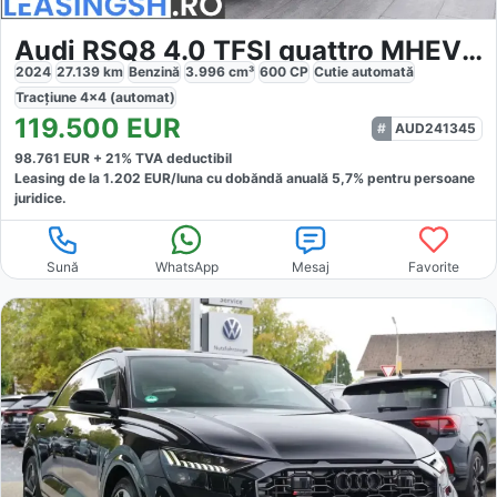
Audi RSQ8 4.0 TFSI quattro MHEV Tiptronic
2024
27.139
km
Benzină
3.996
cm³
600
CP
Cutie
automată
Tracțiune
4x4 (automat)
119.500
EUR
AUD241345
98.761
EUR +
21
% TVA deductibil
Leasing de la
1.202
EUR/luna
cu dobăndă
anuală
5,7
% pentru persoane
juridice.
Sună
WhatsApp
Mesaj
Favorite