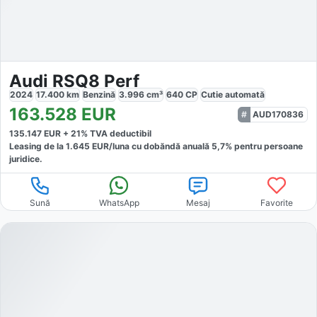
Audi RSQ8 Perf
2024
17.400
km
Benzină
3.996
cm³
640
CP
Cutie
automată
163.528
EUR
AUD170836
135.147
EUR +
21
% TVA deductibil
Leasing de la
1.645
EUR/luna
cu dobăndă
anuală
5,7
% pentru persoane
juridice.
Sună
WhatsApp
Mesaj
Favorite