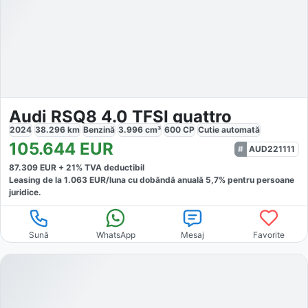
Audi RSQ8 4.0 TFSI quattro
2024
38.296
km
Benzină
3.996
cm³
600
CP
Cutie
automată
105.644
EUR
AUD221111
87.309
EUR +
21
% TVA deductibil
Leasing de la
1.063
EUR/luna
cu dobăndă
anuală
5,7
% pentru persoane
juridice.
Sună
WhatsApp
Mesaj
Favorite