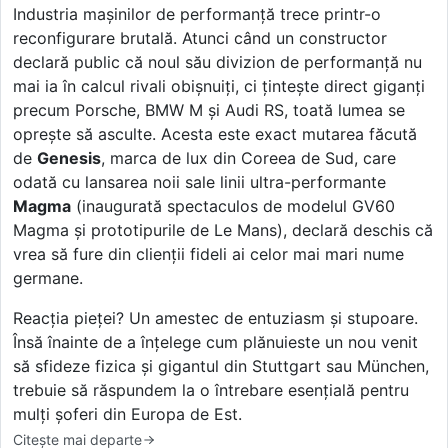
Industria mașinilor de performanță trece printr-o
reconfigurare brutală. Atunci când un constructor
declară public că noul său divizion de performanță nu
mai ia în calcul rivali obișnuiți, ci țintește direct giganți
precum Porsche, BMW M și Audi RS, toată lumea se
oprește să asculte. Acesta este exact mutarea făcută
de
Genesis
, marca de lux din Coreea de Sud, care
odată cu lansarea noii sale linii ultra-performante
Magma
(inaugurată spectaculos de modelul GV60
Magma și prototipurile de Le Mans), declară deschis că
vrea să fure din clienții fideli ai celor mai mari nume
germane.
Reacția pieței? Un amestec de entuziasm și stupoare.
Însă înainte de a înțelege cum plănuieste un nou venit
să sfideze fizica și gigantul din Stuttgart sau München,
trebuie să răspundem la o întrebare esențială pentru
mulți șoferi din Europa de Est.
Citește mai departe