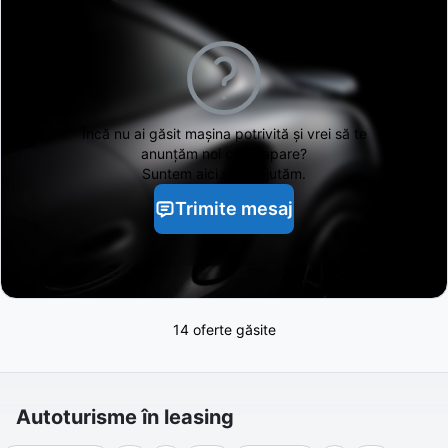
Încă nu ai găsit
mașina potrivită și vrei să te
anunțăm noi când apare?
Suntem aici să te ajutăm.
Trimite mesaj
14 oferte găsite
Autoturisme în leasing