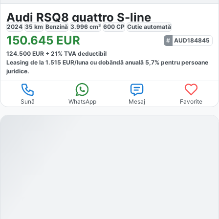
Audi RSQ8 quattro S-line
2024
35
km
Benzină
3.996
cm³
600
CP
Cutie
automată
150.645
EUR
AUD184845
124.500
EUR +
21
% TVA deductibil
Leasing de la
1.515
EUR/luna
cu dobăndă
anuală
5,7
% pentru persoane
juridice.
Sună
WhatsApp
Mesaj
Favorite