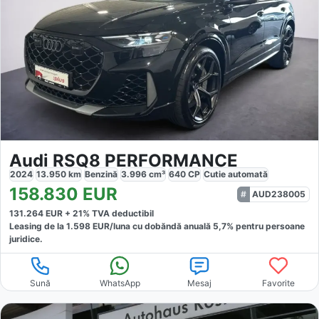
Audi RSQ8 PERFORMANCE
2024
13.950
km
Benzină
3.996
cm³
640
CP
Cutie
automată
158.830
EUR
AUD238005
131.264
EUR +
21
% TVA deductibil
Leasing de la
1.598
EUR/luna
cu dobăndă
anuală
5,7
% pentru persoane
juridice.
Sună
WhatsApp
Mesaj
Favorite