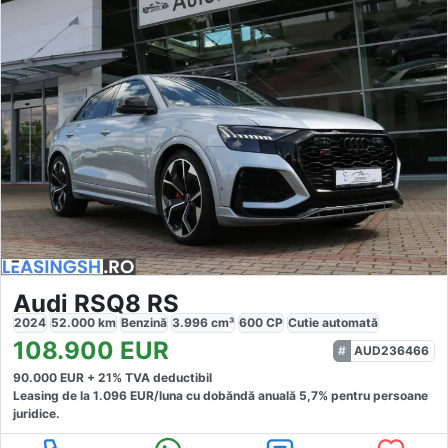
Audi RSQ8 RS
2024
52.000
km
Benzină
3.996
cm³
600
CP
Cutie
automată
108.900
EUR
AUD236466
90.000
EUR +
21
% TVA deductibil
Leasing de la
1.096
EUR/luna
cu dobăndă
anuală
5,7
% pentru persoane
juridice.