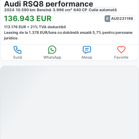
Audi RSQ8 performance
2024
10.590
km
Benzină
3.996
cm³
640
CP
Cutie
automată
136.943
EUR
AUD231198
113.176
EUR +
21
% TVA deductibil
Leasing de la
1.378
EUR/luna
cu dobăndă
anuală
5,7
% pentru persoane
juridice.
Sună
WhatsApp
Mesaj
Favorite