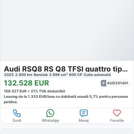
Audi RSQ8 RS Q8 TFSI quattro tiptronic
2025
2.800
km
Benzină
3.996
cm³
600
CP
Cutie
automată
132.528
EUR
AUD201401
109.527
EUR +
21
% TVA deductibil
Leasing de la
1.333
EUR/luna
cu dobăndă
anuală
5,7
% pentru persoane
juridice.
Sună
WhatsApp
Mesaj
Favorite