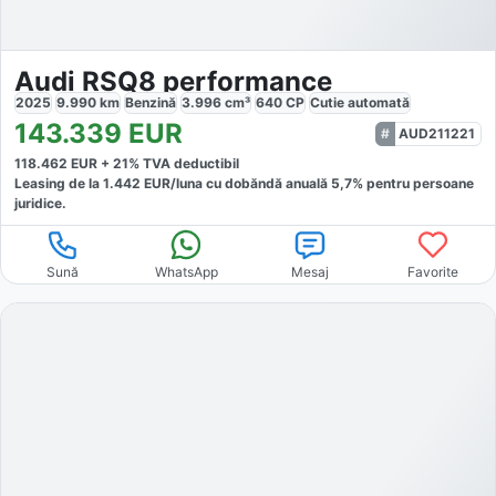
Audi RSQ8 performance
2025
9.990
km
Benzină
3.996
cm³
640
CP
Cutie
automată
143.339
EUR
AUD211221
118.462
EUR +
21
% TVA deductibil
Leasing de la
1.442
EUR/luna
cu dobăndă
anuală
5,7
% pentru persoane
juridice.
Sună
WhatsApp
Mesaj
Favorite