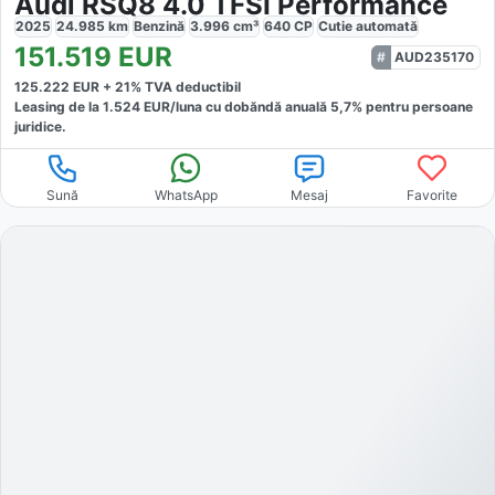
Audi RSQ8 4.0 TFSI Performance
2025
24.985
km
Benzină
3.996
cm³
640
CP
Cutie
automată
151.519
EUR
AUD235170
125.222
EUR +
21
% TVA deductibil
Leasing de la
1.524
EUR/luna
cu dobăndă
anuală
5,7
% pentru persoane
juridice.
Sună
WhatsApp
Mesaj
Favorite