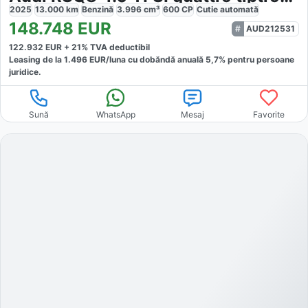
2025
13.000
km
Benzină
3.996
cm³
600
CP
Cutie
automată
148.748
EUR
AUD212531
122.932
EUR +
21
% TVA deductibil
Leasing de la
1.496
EUR/luna
cu dobăndă
anuală
5,7
% pentru persoane
juridice.
Sună
WhatsApp
Mesaj
Favorite