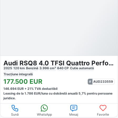
Audi RSQ8 4.0 TFSI Quattro Performance
2025
120
km
Benzină
3.996
cm³
640
CP
Cutie
automată
Tracțiune
integrală
177.500
EUR
AUD233559
146.694
EUR +
21
% TVA deductibil
Leasing de la
1.786
EUR/luna
cu dobăndă
anuală
5,7
% pentru persoane
juridice.
Sună
WhatsApp
Mesaj
Favorite