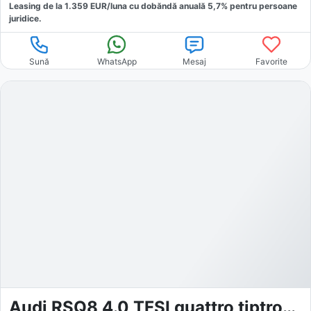
Leasing de la
1.359
EUR/luna
cu dobăndă
anuală
5,7
% pentru persoane
juridice.
Sună
WhatsApp
Mesaj
Favorite
Audi RSQ8 4.0 TFSI quattro tiptronic