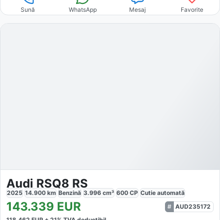
Sună
WhatsApp
Mesaj
Favorite
Audi RSQ8 RS
2025
14.900
km
Benzină
3.996
cm³
600
CP
Cutie
automată
143.339
EUR
AUD235172
118.462
EUR +
21
% TVA deductibil