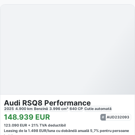
Audi RSQ8 Performance
2025
4.900
km
Benzină
3.996
cm³
640
CP
Cutie
automată
148.939
EUR
AUD232093
123.090
EUR +
21
% TVA deductibil
Leasing de la
1.498
EUR/luna
cu dobăndă
anuală
5,7
% pentru persoane