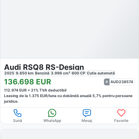
Audi RSQ8 RS-Design
2025
9.850
km
Benzină
3.996
cm³
600
CP
Cutie
automată
136.698
EUR
AUD238574
112.974
EUR +
21
% TVA deductibil
Leasing de la
1.375
EUR/luna
cu dobăndă
anuală
5,7
% pentru persoane
juridice.
Sună
WhatsApp
Mesaj
Favorite