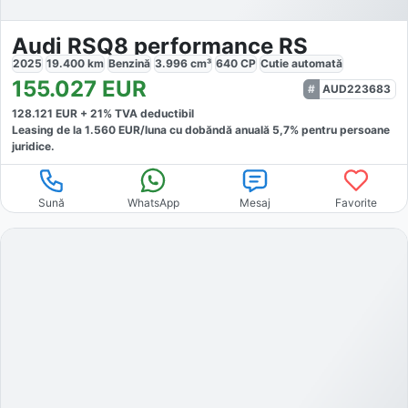
Audi RSQ8 performance RS
2025
19.400
km
Benzină
3.996
cm³
640
CP
Cutie
automată
155.027
EUR
AUD223683
128.121
EUR +
21
% TVA deductibil
Leasing de la
1.560
EUR/luna
cu dobăndă
anuală
5,7
% pentru persoane
juridice.
Sună
WhatsApp
Mesaj
Favorite