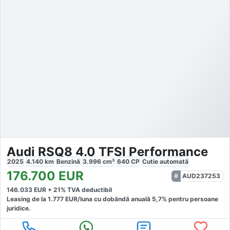
Audi RSQ8 4.0 TFSI Performance
2025
4.140
km
Benzină
3.996
cm³
640
CP
Cutie
automată
176.700
EUR
AUD237253
146.033
EUR +
21
% TVA deductibil
Leasing de la
1.777
EUR/luna
cu dobăndă
anuală
5,7
% pentru persoane
juridice.