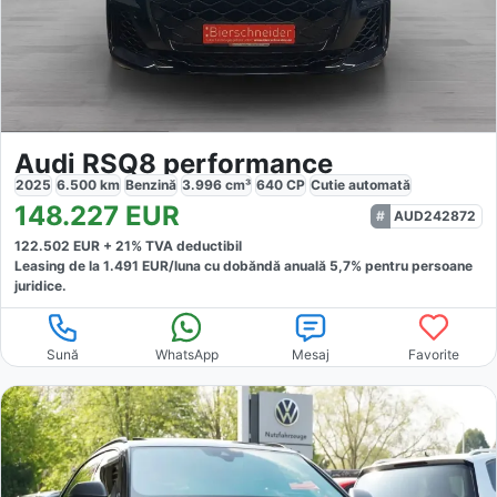
Audi RSQ8 performance
2025
6.500
km
Benzină
3.996
cm³
640
CP
Cutie
automată
148.227
EUR
AUD242872
122.502
EUR +
21
% TVA deductibil
Leasing de la
1.491
EUR/luna
cu dobăndă
anuală
5,7
% pentru persoane
juridice.
Sună
WhatsApp
Mesaj
Favorite