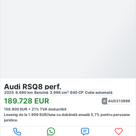
Audi RSQ8 perf.
2025
6.690
km
Benzină
3.996
cm³
640
CP
Cutie
automată
189.728
EUR
AUD213996
156.800
EUR +
21
% TVA deductibil
Leasing de la
1.909
EUR/luna
cu dobăndă
anuală
5,7
% pentru persoane
juridice.