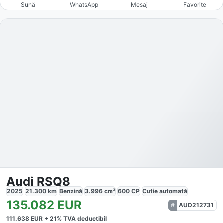
Sună
WhatsApp
Mesaj
Favorite
Audi RSQ8
2025
21.300
km
Benzină
3.996
cm³
600
CP
Cutie
automată
135.082
EUR
AUD212731
111.638
EUR +
21
% TVA deductibil