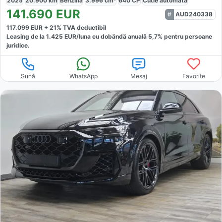
2025
20.900
km
Benzină
3.996
cm³
640
CP
Cutie
automată
141.690
EUR
AUD240338
117.099
EUR +
21
% TVA deductibil
Leasing de la
1.425
EUR/luna
cu dobăndă
anuală
5,7
% pentru persoane
juridice.
Sună
WhatsApp
Mesaj
Favorite