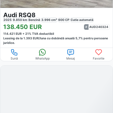
Audi RSQ8
2025
9.850
km
Benzină
3.996
cm³
600
CP
Cutie
automată
138.450
EUR
AUD240324
114.421
EUR +
21
% TVA deductibil
Leasing de la
1.393
EUR/luna
cu dobăndă
anuală
5,7
% pentru persoane
juridice.
Sună
WhatsApp
Mesaj
Favorite