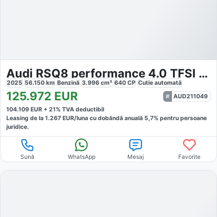
Audi RSQ8 performance 4.0 TFSI quattro
2025
56.150
km
Benzină
3.996
cm³
640
CP
Cutie
automată
125.972
EUR
AUD211049
104.109
EUR +
21
% TVA deductibil
Leasing de la
1.267
EUR/luna
cu dobăndă
anuală
5,7
% pentru persoane
juridice.
Sună
WhatsApp
Mesaj
Favorite