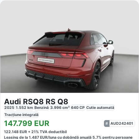
Audi RSQ8 RS Q8
2025
1.552
km
Benzină
3.996
cm³
640
CP
Cutie
automată
Tracțiune
integrală
147.799
EUR
AUD242401
122.148
EUR +
21
% TVA deductibil
Leasing de la
1.487
EUR/luna
cu dobăndă
anuală
5,7
% pentru persoane