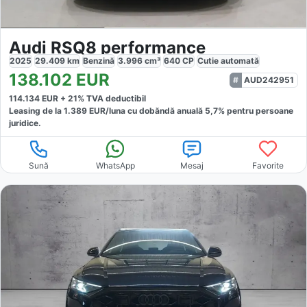
Audi RSQ8 performance
2025
29.409
km
Benzină
3.996
cm³
640
CP
Cutie
automată
138.102
EUR
AUD242951
114.134
EUR +
21
% TVA deductibil
Leasing de la
1.389
EUR/luna
cu dobăndă
anuală
5,7
% pentru persoane
juridice.
Sună
WhatsApp
Mesaj
Favorite