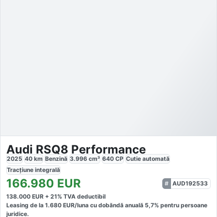
Audi RSQ8 Performance
2025
40
km
Benzină
3.996
cm³
640
CP
Cutie
automată
Tracțiune
integrală
166.980
EUR
AUD192533
138.000
EUR +
21
% TVA deductibil
Leasing de la
1.680
EUR/luna
cu dobăndă
anuală
5,7
% pentru persoane
juridice.