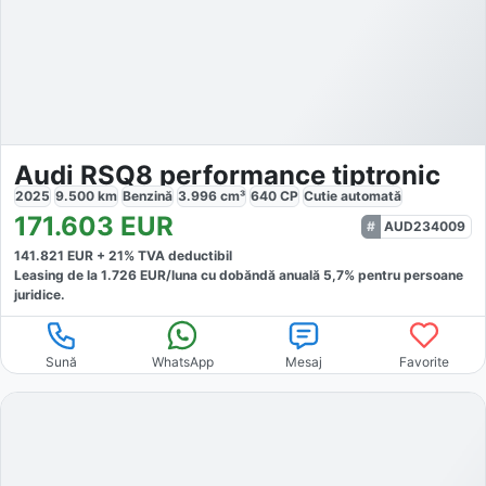
Audi RSQ8 performance tiptronic
2025
9.500
km
Benzină
3.996
cm³
640
CP
Cutie
automată
171.603
EUR
AUD234009
141.821
EUR +
21
% TVA deductibil
Leasing de la
1.726
EUR/luna
cu dobăndă
anuală
5,7
% pentru persoane
juridice.
Sună
WhatsApp
Mesaj
Favorite