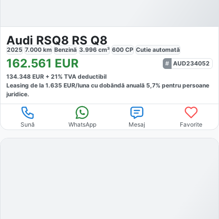
Audi RSQ8 RS Q8
2025
7.000
km
Benzină
3.996
cm³
600
CP
Cutie
automată
162.561
EUR
AUD234052
134.348
EUR +
21
% TVA deductibil
Leasing de la
1.635
EUR/luna
cu dobăndă
anuală
5,7
% pentru persoane
juridice.
Sună
WhatsApp
Mesaj
Favorite