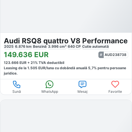
Audi RSQ8 quattro V8 Performance
2025
6.876
km
Benzină
3.996
cm³
640
CP
Cutie
automată
149.636
EUR
AUD238738
123.666
EUR +
21
% TVA deductibil
Leasing de la
1.505
EUR/luna
cu dobăndă
anuală
5,7
% pentru persoane
juridice.
Sună
WhatsApp
Mesaj
Favorite