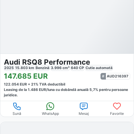
Audi RSQ8 Performance
2025
15.803
km
Benzină
3.996
cm³
640
CP
Cutie
automată
147.685
EUR
AUD216397
122.054
EUR +
21
% TVA deductibil
Leasing de la
1.486
EUR/luna
cu dobăndă
anuală
5,7
% pentru persoane
juridice.
Sună
WhatsApp
Mesaj
Favorite